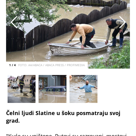
1 / 4
FOTO: AA/ABACA / ABACA PRESS / PROFIMEDIA
Čelni ljudi Slatine u šoku posmatraju svoj
grad.
"Kuće su uništene. Putevi su razrovani, mostovi