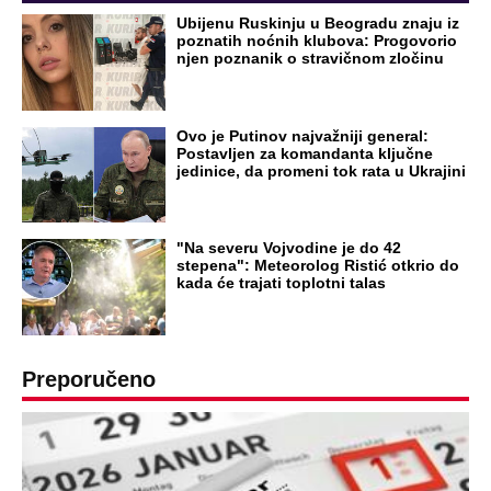
Ubijenu Ruskinju u Beogradu znaju iz
poznatih noćnih klubova: Progovorio
njen poznanik o stravičnom zločinu
Ovo je Putinov najvažniji general:
Postavljen za komandanta ključne
jedinice, da promeni tok rata u Ukrajini
"Na severu Vojvodine je do 42
stepena": Meteorolog Ristić otkrio do
kada će trajati toplotni talas
Preporučeno