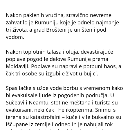
Nakon paklenih vrućina, stravično nevreme
zahvatilo je Rumuniju koje je odnelo najmanje
tri života, a grad Brošteni je uništen i pod
vodom.
Nakon toplotnih talasa i oluja, devastirajuće
poplave pogodile delove Rumunije prema
Moldaviji. Poplave su napravile potpuni haos, a
čak tri osobe su izgubile život u bujici.
Spasilačke službe vode borbu s vremenom kako
bi evakuisale ljude iz pogođenih područja. U
Sučeavi i Neamtu, stotine meštana i turista su
evakuisani, neki čak i helikopterima. Snimci s
terena su katastrofalni – kuće i vile bukvalno su
iščupane iz zemlje i odneo ih je nabujali tok