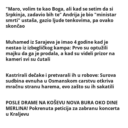
"Maro, volim te kao Boga, ali kad se setim da si
Srpkinja, zadavio bih te" Andrija je bio "ministar
smrti" ustaša, gazio ljude tenkovima, pa ovako
skončao
Muhamed iz Sarajeva je imao 4 godine kad je
nestao iz izbegličkog kampa: Prvo su optužili
majku da ga je prodala, a kad su videli prizor na
kameri svi su ćutali
Kastrirali dečake i pretvarali ih u robove: Surova
sudbina evnuha u Osmanskom carstvu otkriva
mračnu stranu harema, evo zašto su ih sakatili
POSLE DRAME NA KOŠEVU NOVA BURA OKO DINE
MERLINA! Pokrenuta peticija za zabranu koncerta
u Kraljevu