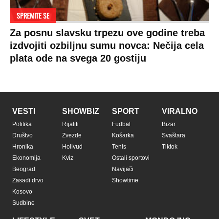
SPREMITE SE
Za posnu slavsku trpezu ove godine treba
izdvojiti ozbiljnu sumu novca: Nečija cela
plata ode na svega 20 gostiju
VESTI
SHOWBIZ
SPORT
VIRALNO
Politika
Rijaliti
Fudbal
Bizar
Društvo
Zvezde
Košarka
Svaštara
Hronika
Holivud
Tenis
Tiktok
Ekonomija
Kviz
Ostali sportovi
Beograd
Navijači
Zasadi drvo
Showtime
Kosovo
Sudbine