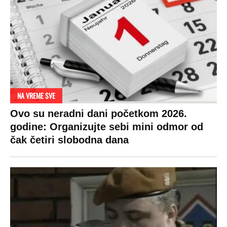
NA VREME SVE
Ovo su neradni dani početkom 2026.
godine: Organizujte sebi mini odmor od
čak četiri slobodna dana