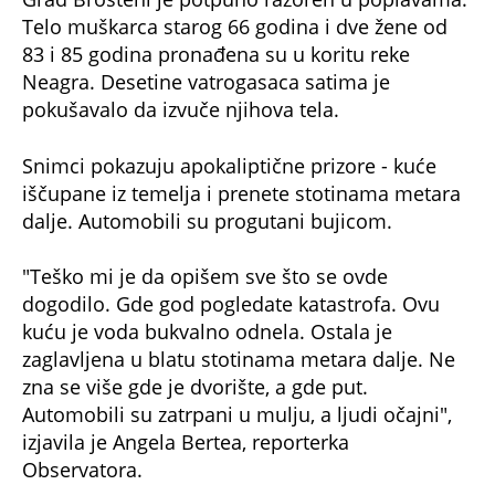
Telo muškarca starog 66 godina i dve žene od
83 i 85 godina pronađena su u koritu reke
Neagra. Desetine vatrogasaca satima je
pokušavalo da izvuče njihova tela.
Snimci pokazuju apokaliptične prizore - kuće
iščupane iz temelja i prenete stotinama metara
dalje. Automobili su progutani bujicom.
"Teško mi je da opišem sve što se ovde
dogodilo. Gde god pogledate katastrofa. Ovu
kuću je voda bukvalno odnela. Ostala je
zaglavljena u blatu stotinama metara dalje. Ne
zna se više gde je dvorište, a gde put.
Automobili su zatrpani u mulju, a ljudi očajni",
izjavila je Angela Bertea, reporterka
Observatora.