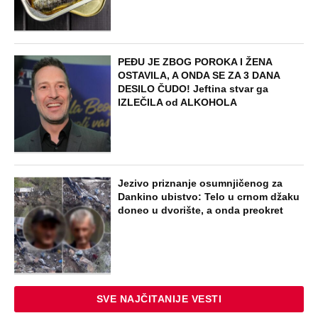
PEĐU JE ZBOG POROKA I ŽENA
OSTAVILA, A ONDA SE ZA 3 DANA
DESILO ČUDO! Jeftina stvar ga
IZLEČILA od ALKOHOLA
Jezivo priznanje osumnjičenog za
Dankino ubistvo: Telo u crnom džaku
doneo u dvorište, a onda preokret
SVE NAJČITANIJE VESTI