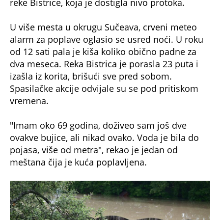
reke Bistrice, koja je dostigla nivo protoka.
U više mesta u okrugu Sučeava, crveni meteo
alarm za poplave oglasio se usred noći. U roku
od 12 sati pala je kiša koliko obično padne za
dva meseca. Reka Bistrica je porasla 23 puta i
izašla iz korita, brišući sve pred sobom.
Spasilačke akcije odvijale su se pod pritiskom
vremena.
"Imam oko 69 godina, doživeo sam još dve
ovakve bujice, ali nikad ovako. Voda je bila do
pojasa, više od metra", rekao je jedan od
meštana čija je kuća poplavljena.