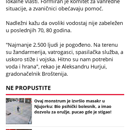
lokalne vlasti. Formiran je komitet za vanredne
situacije, a zvaničnici obećavaju pomoć.
Nadležni kažu da ovoliki vodostaj nije zabeležen
u poslednjih 70, 80 godina.
"Najmanje 2.500 ljudi je pogođeno. Na terenu
su žandarmerija, vatrogasci, spasilačka služba, a
uskoro stiže i vojska. Hitno su nam potrebni
voda i hrana", rekao je Aleksandru Hurjui,
gradonačelnik Broštenija.
NE PROPUSTITE
Ovaj monstrum je izvršio masakr u
Njujorku: Bio psihički bolesnik, a imao
dozvolu za oružje, pucao gde je stigao!