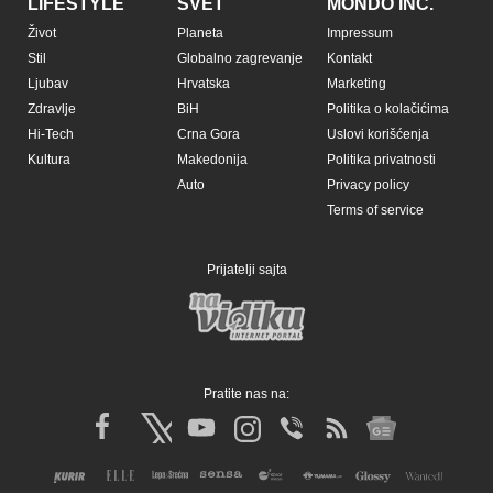
LIFESTYLE
SVET
MONDO INC.
Život
Planeta
Impressum
Stil
Globalno zagrevanje
Kontakt
Ljubav
Hrvatska
Marketing
Zdravlje
BiH
Politika o kolačićima
Hi-Tech
Crna Gora
Uslovi korišćenja
Kultura
Makedonija
Politika privatnosti
Auto
Privacy policy
Terms of service
Prijatelji sajta
Pratite nas na: