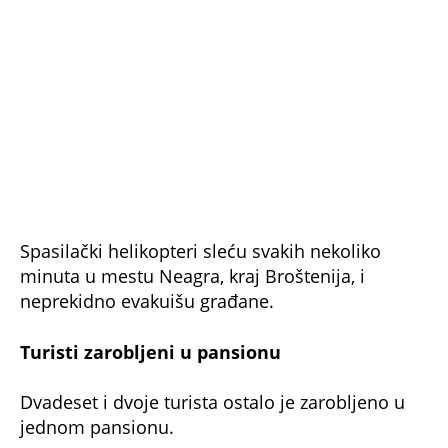
Spasilački helikopteri sleću svakih nekoliko
minuta u mestu Neagra, kraj Broštenija, i
neprekidno evakuišu građane.
Turisti zarobljeni u pansionu
Dvadeset i dvoje turista ostalo je zarobljeno u
jednom pansionu.