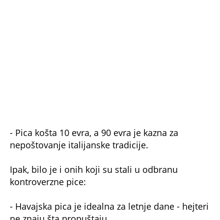
Ovako izgleda crnogorska plaža na kojoj
ležaljke i suncobran koštaju 200 evra! Šok
snimak usred sezone! (VIDEO)
Bonus video:
03:00
Evo kako da izaberete pravo zdravstveno osiguranje! Putovanje preko
granice može postati noćna mora - građani preskaču jednu veoma
bitnu stvar!