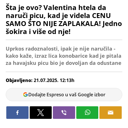
Šta je ovo? Valentina htela da
naruči picu, kad je videla CENU
SAMO ŠTO NIJE ZAPLAKALA! Jedno
šokira i više od nje!
Uprkos radoznalosti, ipak je nije naručila -
kako kaže, izraz lica konobarice kad je pitala
za havajsku picu bio je dovoljan da odustane
Objavljeno:
21.07.2025. 12:13h
Tamara
Dodajte Espreso u vaš Google izbor
Marić