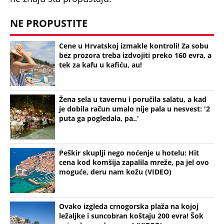
(Espreso/
Telegraf Biznis
/
Dnevno
/ Prenela:
T.M.
)
Uz Espreso aplikaciju nijedna druga vam neće
trebati. Instalirajte i proverite zašto!
Čile
Cena
Malta
Pica
Restoran
Putovanje
Cenovnik
OTKRIVENO KAKO JE ISPLANIRANO UBISTVO
PEKARA NA KARABURMI! Radivoje upao u zamku iz
koje nije mogao da se izvuče, ključna stvar desila
se VAN MESTA ZLOČINA
NAJJEZIVIJI UBICA STARE JUGOSLAVIJE: Mamin sin