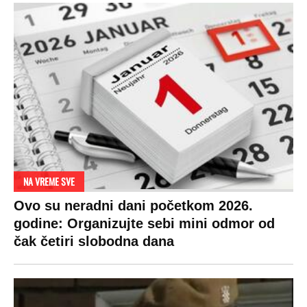
SPREMITE SE
Za posnu slavsku trpezu ove godine treba
izdvojiti ozbiljnu sumu novca: Nečija cela
plata ode na svega 20 gostiju