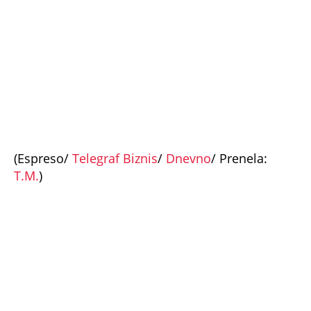
njegove žene: Vikao je u gluvo doba
BRANKA MRAČNU TAJNU ODNELA U GROB Zašto je
morala da umre kobne noći i šta komšije UPORNO
KRIJU? Potresna ispovest oca 6 godina od zločina u
Vranjskoj Banji
ŽENA SERGEJA TRIFUNOVIĆA PALA ZBOG SAKOA OD
8.000 DINARA: Otkrivamo nove detalje krađe u
šoping centru - Isidori preti kazna do 3 godine
zatvora
"BOG BLAGOSLOVIO SRBIJU" Oglasio se Albanac
koji je provocirao u Beogradu na UFC spektaklu:
Ovakvu poruku niko nije očekivao...
"NA RAČUNU IMAŠ MILIONE, A PADNEŠ ZA 8.000
DINARA" Domaća javnost ne štedi Sergeja i
njegovu ženu nakon pokušaja krađe: Opet ga je