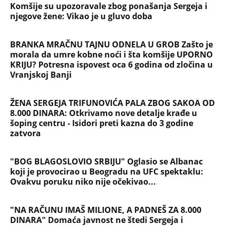
Jezivo priznanje osumnjičenog za
Dankino ubistvo: Telo u crnom džaku
doneo u dvorište, a onda preokret
SVE NAJČITANIJE VESTI