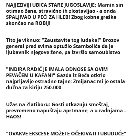
Filozofskog fakulteta u Beogradu:
Preminula na licu mesta, istraga u
toku!
Briše holesterol i čuva zglobove: Ova
riba je 3 puta zdravija od lososa, ne
bacajte ulje iz konzerve
PEĐU JE ZBOG POROKA I ŽENA
OSTAVILA, A ONDA SE ZA 3 DANA
DESILO ČUDO! Jeftina stvar ga
IZLEČILA od ALKOHOLA