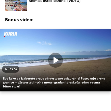
otimao žene, stravično ih zlostavljao - a onda
SPALJIVAO U PEĆI ZA HLEB! Zbog kobne greške
skončao na ROBIJI
Tito je viknuo: "Zaustavite tog ludaka!" Brozov
general pred svima optužio Stambolića da je
ljubavnik njegove žene, pa izvršio samoubistvo
"INDIRA RADIĆ JE IMALA ODNOSE SA OVIM
PEVAČEM U KAFANI" Gazda iz Beča otkrio
najprljavije estradne tajne: Zmijanac mi je ostala
dužna za kiriju 250.000
Užas na Zlatiboru: Gosti otkazuju smeštaj,
prevremeno napuštaju aprtmane, a u radnjama -
HAOS!
"OVAKVE EKSCESE MOŽETE OČEKIVATI I UBUDUĆE"
Komšije su upozoravale zbog ponašanja Sergeja i