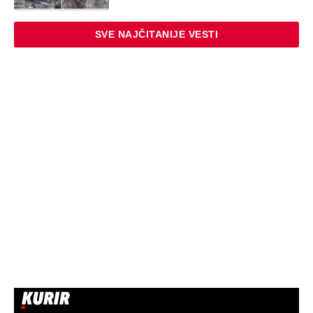
Virus za koji nema ni leka ni vakcine
kosi po Evropi: Najkritičnije u Grčkoj i
Italiji, prvi teški slučajevi i u Srbiji
Naneli mu povrede po genitalijama i
telu, pa ga ugušili krpom: Otkriveni svi
jezivi detalji mučenja ubijenog
Radivoja