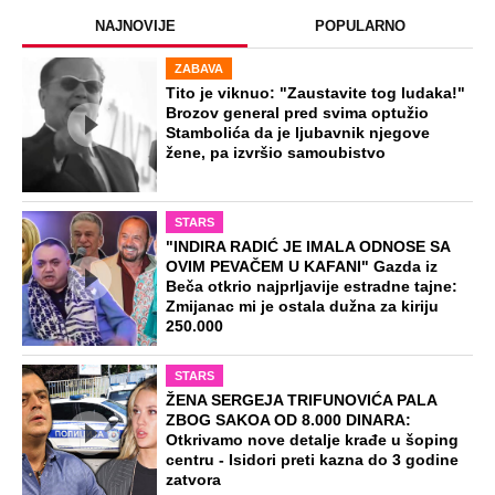
Misterija Lokerbija: Avion sa 270 ljudi
se raspao u vazduhu, poginuli svi
putnici, tela ostala rasuta po ulicama
Preporučeno
NA VREME SVE