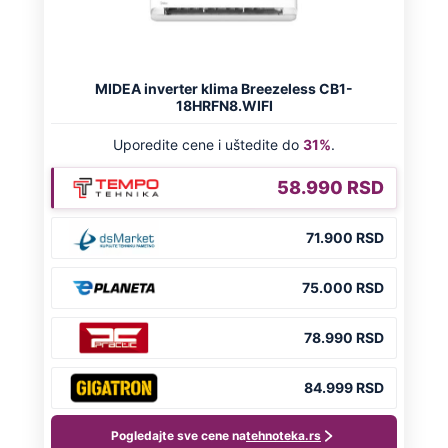
HRVATI GA SLAVILI KAO HEROJA KNINA:
Par godina kasnije išao od kuće do kuće i
UBIJAO!
DRAMA ZBOG LJUBAVNE PRIČE
Zbog svadbe trudne Srpkinje i Albanca
proradio nacionalizam! Popljuvali ih samo