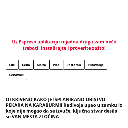
tukla!
NAJČITANIJE
NAJNOVIJE
Evropa optužila Rusiju za važnu stvar
koja se tiče Irana: Znamo da to rade
Devojka se bacila sa 5. sprata