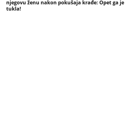
NAJNOVIJE
POPULARNO
ZABAVA
Tito je viknuo: "Zaustavite tog ludaka!"
Brozov general pred svima optužio
Stambolića da je ljubavnik njegove
žene, pa izvršio samoubistvo
STARS
"INDIRA RADIĆ JE IMALA ODNOSE SA
OVIM PEVAČEM U KAFANI" Gazda iz
Beča otkrio najprljavije estradne tajne: