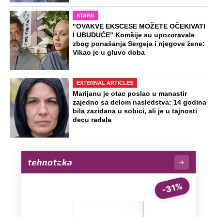
Ovo su neradni dani početkom 2026.
godine: Organizujte sebi mini odmor od
čak četiri slobodna dana
OD NAVODNOG HEROJA DO BRUTALNOG UBICE
GENERAL IVAN STRELJAO SRBE, A