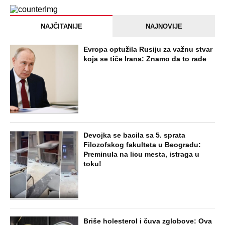
Zmijanac mi je ostala dužna za kiriju
250.000
STARS
ŽENA SERGEJA TRIFUNOVIĆA PALA
ZBOG SAKOA OD 8.000 DINARA:
Otkrivamo nove detalje krađe u šoping
centru - Isidori preti kazna do 3 godine
zatvora
STARS
"OVAKVE EKSCESE MOŽETE OČEKIVATI
I UBUDUĆE" Komšije su upozoravale
zbog ponašanja Sergeja i njegove žene:
Vikao je u gluvo doba
EXTERNAL ARTICLES
Marijanu je otac poslao u manastir
zajedno sa delom nasledstva: 14 godina
bila zazidana u sobici, ali je u tajnosti
decu rađala