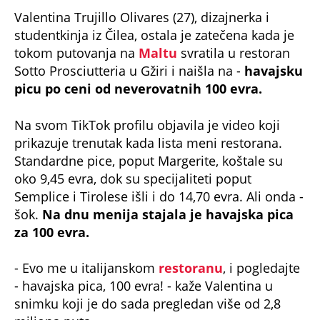
Valentina Trujillo Olivares (27), dizajnerka i
studentkinja iz Čilea, ostala je zatečena kada je
tokom putovanja na
Maltu
svratila u restoran
Sotto Prosciutteria u Gžiri i naišla na -
havajsku
picu po ceni od neverovatnih 100 evra.
Na svom TikTok profilu objavila je video koji
prikazuje trenutak kada lista meni restorana.
Standardne pice, poput Margerite, koštale su
oko 9,45 evra, dok su specijaliteti poput
Semplice i Tirolese išli i do 14,70 evra. Ali onda -
šok.
Na dnu menija stajala je havajska pica
za 100 evra.
- Evo me u italijanskom
restoranu
, i pogledajte
- havajska pica, 100 evra! - kaže Valentina u
snimku koji je do sada pregledan više od 2,8
miliona puta.