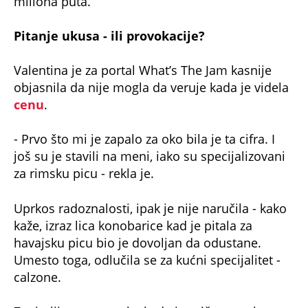
Pitanje ukusa - ili provokacije?
Valentina je za portal What’s The Jam kasnije
objasnila da nije mogla da veruje kada je videla
cenu
.
- Prvo što mi je zapalo za oko bila je ta cifra. I
još su je stavili na meni, iako su specijalizovani
za rimsku picu - rekla je.
Uprkos radoznalosti, ipak je nije naručila - kako
kaže, izraz lica konobarice kad je pitala za
havajsku picu bio je dovoljan da odustane.
Umesto toga, odlučila se za kućni specijalitet -
calzone.
Zanimljivo, u trenutku kada je priča postala