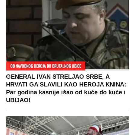
VESTI
SHOWBIZ
SPORT
VIRALNO
Politika
Rijaliti
Fudbal
Bizar
Društvo
Zvezde
Košarka
Svaštara
Hronika
Holivud
Tenis
Tiktok
Ekonomija
Kviz
Ostali sportovi
Beograd
Navijači
Zasadi drvo
Showtime
Kosovo
Sudbine
LIFESTYLE
SVET
MONDO INC.
Život
Planeta
Impressum
Stil
Globalno zagrevanje
Kontakt
Ljubav
Hrvatska
Marketing
Zdravlje
BiH
Politika o kolačićima
Hi-Tech
Crna Gora
Uslovi korišćenja
Kultura
Makedonija
Politika privatnosti
Auto
Privacy policy
Terms of service