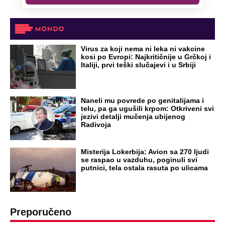
tako: "Ti si svoje srpsko izdala"
RAJ!
Žene u Srbiji su poludele za njima,
ogledaju se, bacaju pare: Ovde bunde
koštaju 100 evra, a neke i 2.000 dinara!