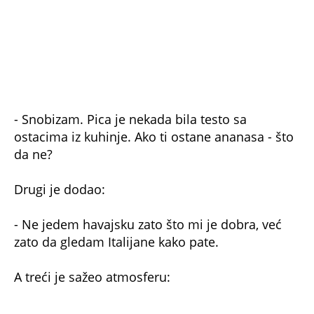
- Havajska pica je idealna za letnje dane - hejteri
ne znaju šta propuštaju.
NE PROPUSTITE
Cene u Hrvatskoj izmakle kontroli! Za sobu
bez prozora treba izdvojiti preko 160 evra, a
tek za kafu u kafiću, au!
Žena sela u tavernu i poručila salatu, a kad
je dobila račun umalo nije pala u nesvest: '2
puta ga pogledala, pa..'
Peškir skuplji nego noćenje u hotelu: Hit
cena kod komšija zapalila mreže, pa jel ovo
moguće, deru nam kožu (VIDEO)