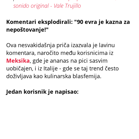
- Snobizam. Pica je nekada bila testo sa
ostacima iz kuhinje. Ako ti ostane ananasa - što
da ne?
Drugi je dodao:
- Ne jedem havajsku zato što mi je dobra, već
zato da gledam Italijane kako pate.
A treći je sažeo atmosferu:
- Pica košta 10 evra, a 90 evra je kazna za
nepoštovanje italijanske tradicije.
Ipak, bilo je i onih koji su stali u odbranu
kontroverzne pice: