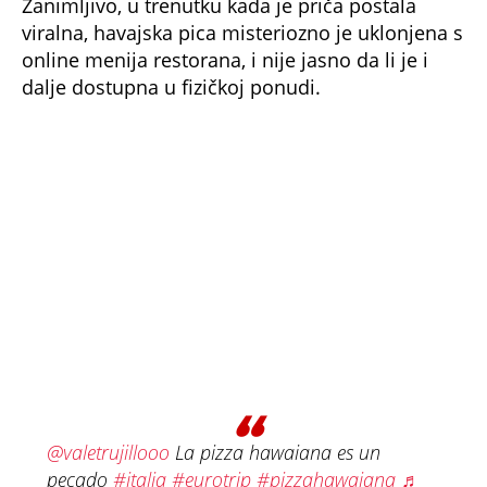
viralna, havajska pica misteriozno je uklonjena s
online menija restorana, i nije jasno da li je i
dalje dostupna u fizičkoj ponudi.
@valetrujillooo
La pizza hawaiana es un
pecado
#italia
#eurotrip
#pizzahawaiana
♬
sonido original - Vale Trujillo
Komentari eksplodirali: "90 evra je kazna za
nepoštovanje!"
Ova nesvakidašnja priča izazvala je lavinu
komentara, naročito među korisnicima iz
Meksika
, gde je ananas na pici sasvim
uobičajen, i iz Italije - gde se taj trend često
doživljava kao kulinarska blasfemija.
Jedan korisnik je napisao: