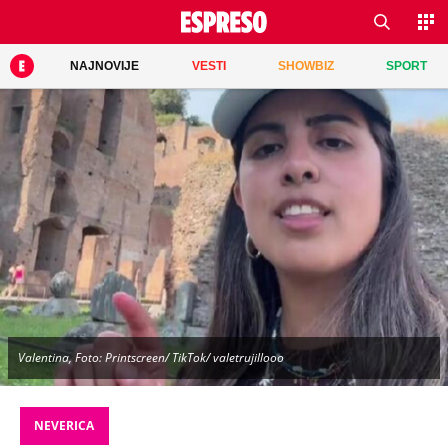
NAJNOVIJE
VESTI
SHOWBIZ
SPORT
Valentina, Foto: Printscreen/ TikTok/ valetrujillooo
NEVERICA