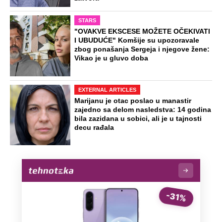
Virus za koji nema ni leka ni vakcine
kosi po Evropi: Najkritičnije u Grčkoj i
Italiji, prvi teški slučajevi i u Srbiji
Naneli mu povrede po genitalijama i
telu, pa ga ugušili krpom: Otkriveni svi
jezivi detalji mučenja ubijenog
Radivoja
Misterija Lokerbija: Avion sa 270 ljudi
se raspao u vazduhu, poginuli svi
putnici, tela ostala rasuta po ulicama