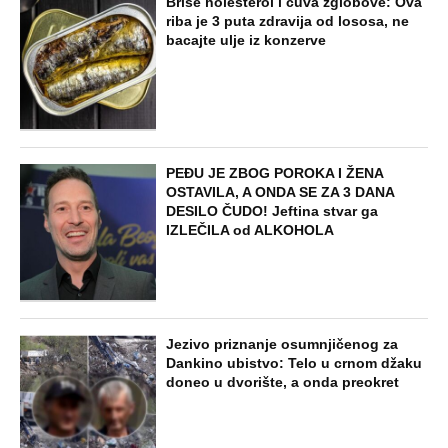
NAJNOVIJE
POPULARNO
ZABAVA
Tito je viknuo: "Zaustavite tog ludaka!"
Brozov general pred svima optužio
Stambolića da je ljubavnik njegove
žene, pa izvršio samoubistvo
STARS
"INDIRA RADIĆ JE IMALA ODNOSE SA
OVIM PEVAČEM U KAFANI" Gazda iz
Beča otkrio najprljavije estradne tajne:
Zmijanac mi je ostala dužna za kiriju
250.000