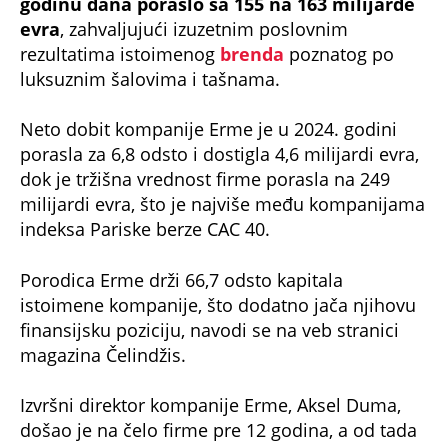
evra
, zahvaljujući izuzetnim poslovnim
rezultatima istoimenog
brenda
poznatog po
luksuznim šalovima i tašnama.
Neto dobit kompanije Erme je u 2024. godini
porasla za 6,8 odsto i dostigla 4,6 milijardi evra,
dok je tržišna vrednost firme porasla na 249
milijardi evra, što je najviše među kompanijama
indeksa Pariske berze CAC 40.
Porodica Erme drži 66,7 odsto kapitala
istoimene kompanije, što dodatno jača njihovu
finansijsku poziciju, navodi se na veb stranici
magazina Čelindžis.
Izvršni direktor kompanije Erme, Aksel Duma,
došao je na čelo firme pre 12 godina, a od tada
je njen prihod učetvorostručen, a berzanska