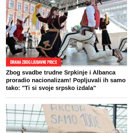
SPREMITE SE
Za posnu slavsku trpezu ove godine treba
izdvojiti ozbiljnu sumu novca: Nečija cela
plata ode na svega 20 gostiju
VESTI
SHOWBIZ
SPORT
VIRALNO
Politika
Rijaliti
Fudbal
Bizar