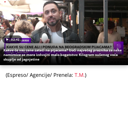
Uz Espreso aplikaciju nijedna druga vam neće
trebati. Instalirajte i proverite zašto!
Bernar Arno
Hermes
Brend
Bogatstvo
Francuska
LVMH
OTKRIVENO KAKO JE ISPLANIRANO UBISTVO
PEKARA NA KARABURMI! Radivoje upao u zamku iz
koje nije mogao da se izvuče, ključna stvar desila
se VAN MESTA ZLOČINA
NAJJEZIVIJI UBICA STARE JUGOSLAVIJE: Mamin sin
otimao žene, stravično ih zlostavljao - a onda
SPALJIVAO U PEĆI ZA HLEB! Zbog kobne greške
skončao na ROBIJI