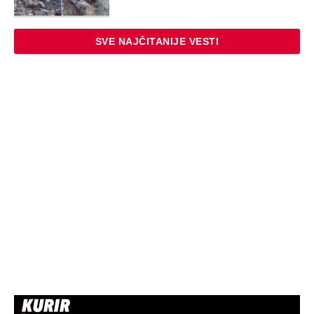
STARS
ŽENA SERGEJA TRIFUNOVIĆA PALA
ZBOG SAKOA OD 8.000 DINARA:
Otkrivamo nove detalje krađe u šoping
centru - Isidori preti kazna do 3 godine
zatvora
STARS
"OVAKVE EKSCESE MOŽETE OČEKIVATI
I UBUDUĆE" Komšije su upozoravale
zbog ponašanja Sergeja i njegove žene:
Vikao je u gluvo doba
EXTERNAL ARTICLES
Marijanu je otac poslao u manastir
zajedno sa delom nasledstva: 14 godina
bila zazidana u sobici, ali je u tajnosti
decu rađala