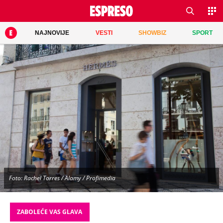
NAJNOVIJE
VESTI
SHOWBIZ
SPORT
Foto: Rachel Torres / Alamy / Profimedia
ZABOLEĆE VAS GLAVA