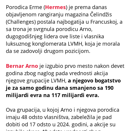
Porodica Erme (
Hermes
) je prema danas
objavljenom rangiranju magazina Čelindžis
(Challenges) postala najbogatija u Francuskoj, a
sa trona je svrgnula porodicu Arno,
dugogodišnjeg lidera ove liste i vlasnika
luksuznog konglomerata LVMH, koja je morala
da se zadovolji drugom pozicijom.
Bernar Arno
je izgubio prvo mesto nakon devet
godina zbog naglog pada vrednosti akcija
njegove grupacije LVMH,
a njegovo bogatstvo
je za samo godinu dana smanjeno sa 190
milijardi evra na 117 milijardi evra.
Ova grupacija, u kojoj Arno i njegova porodica
imaju 48 odsto vlasništva, zabeležila je pad
dobiti od 17 odsto u 2024. godini, a akcije su
izgubile skoro 40 odsto vrednosti zbog