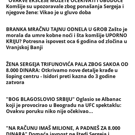
NAJČITANIJE
NAJNOVIJE
Evropa optužila Rusiju za važnu stvar
koja se tiče Irana: Znamo da to rade
Devojka se bacila sa 5. sprata
Filozofskog fakulteta u Beogradu:
Preminula na licu mesta, istraga u
toku!