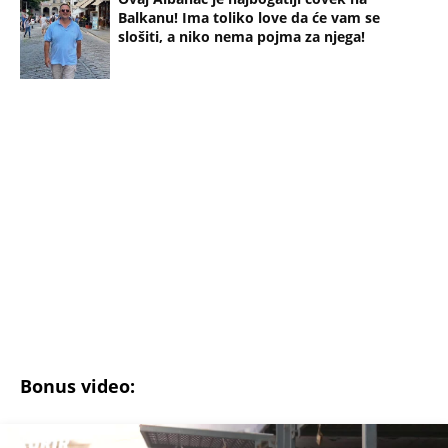
slošiti, a niko nema pojma za njega!
Bonus video:
02:42
Kakve će vas cene zateći na pijacama? Uoči najvećeg praznika za neke
namirnice se mora izdvojiti malo bogatstvo: Kilogram sušenog voća
skuplje od jagnjetine
(Espreso/ Agencije/ Prenela:
T.M.
)