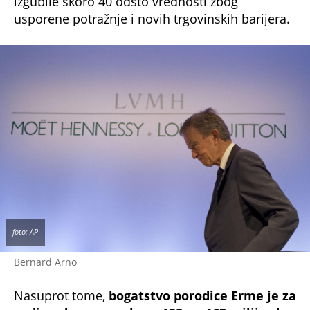
usporene potražnje i novih trgovinskih barijera.
foto: AP
Bernard Arno
Nasuprot tome,
bogatstvo porodice Erme je za
godinu dana poraslo sa 155 na 163 milijarde