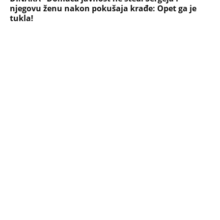
Briše holesterol i čuva zglobove: Ova
riba je 3 puta zdravija od lososa, ne
bacajte ulje iz konzerve
PEĐU JE ZBOG POROKA I ŽENA
OSTAVILA, A ONDA SE ZA 3 DANA
DESILO ČUDO! Jeftina stvar ga
IZLEČILA od ALKOHOLA
Jezivo priznanje osumnjičenog za