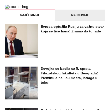
Dankino ubistvo: Telo u crnom džaku
doneo u dvorište, a onda preokret
SVE NAJČITANIJE VESTI