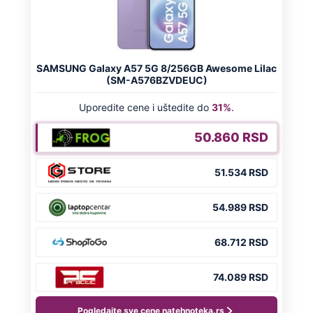
Preporučeno
NA VREME SVE
Ovo su neradni dani početkom 2026.
godine: Organizujte sebi mini odmor od