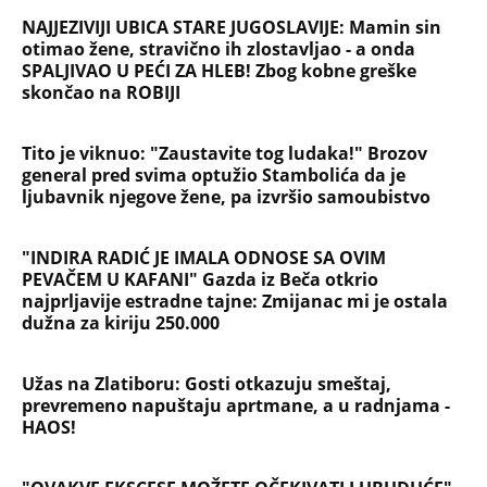
BRANKA MRAČNU TAJNU ODNELA U GROB Zašto je
morala da umre kobne noći i šta komšije UPORNO
KRIJU? Potresna ispovest oca 6 godina od zločina u
Vranjskoj Banji
ŽENA SERGEJA TRIFUNOVIĆA PALA ZBOG SAKOA OD
8.000 DINARA: Otkrivamo nove detalje krađe u
šoping centru - Isidori preti kazna do 3 godine
zatvora
"BOG BLAGOSLOVIO SRBIJU" Oglasio se Albanac
koji je provocirao u Beogradu na UFC spektaklu:
Ovakvu poruku niko nije očekivao...
"NA RAČUNU IMAŠ MILIONE, A PADNEŠ ZA 8.000
DINARA" Domaća javnost ne štedi Sergeja i
njegovu ženu nakon pokušaja krađe: Opet ga je
tukla!