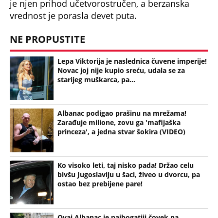
vrednost je porasla devet puta.
NE PROPUSTITE
Lepa Viktorija je naslednica čuvene imperije!
Novac joj nije kupio sreću, udala se za
starijeg muškarca, pa...
Albanac podigao prašinu na mrežama!
Zarađuje milione, zovu ga 'mafijaška
princeza', a jedna stvar šokira (VIDEO)
Ko visoko leti, taj nisko pada! Držao celu
bivšu Jugoslaviju u šaci, živeo u dvorcu, pa
ostao bez prebijene pare!
Ovaj Albanac je najbogatiji čovek na
Balkanu! Ima toliko love da će vam se