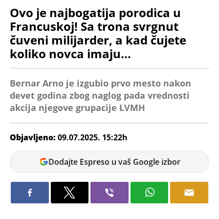
Ovo je najbogatija porodica u
Francuskoj! Sa trona svrgnut
čuveni milijarder, a kad čujete
koliko novca imaju...
Bernar Arno je izgubio prvo mesto nakon
devet godina zbog naglog pada vrednosti
akcija njegove grupacije LVMH
Objavljeno:
09.07.2025. 15:22h
Tamara
Dodajte Espreso u vaš Google izbor
Marić