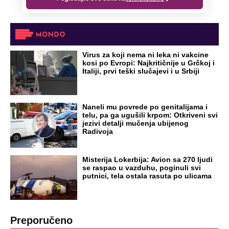
čak četiri slobodna dana
OD NAVODNOG HEROJA DO BRUTALNOG UBICE
GENERAL IVAN STRELJAO SRBE, A
HRVATI GA SLAVILI KAO HEROJA KNINA:
Par godina kasnije išao od kuće do kuće i
UBIJAO!