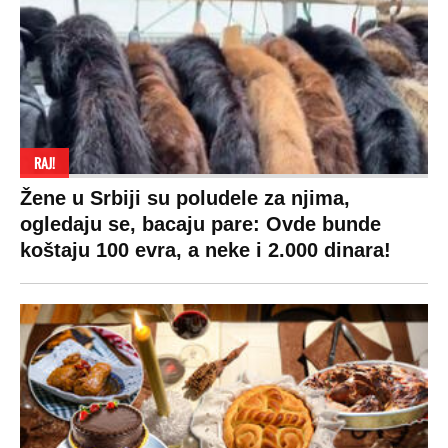
Društvo
Zvezde
Košarka
Svaštara
Hronika
Holivud
Tenis
Tiktok
Ekonomija
Kviz
Ostali sportovi
Beograd
Navijači
Zasadi drvo
Showtime
Kosovo
Sudbine
LIFESTYLE
SVET
MONDO INC.
Život
Planeta
Impressum
Stil
Globalno zagrevanje
Kontakt
Ljubav
Hrvatska
Marketing
Zdravlje
BiH
Politika o kolačićima
Hi-Tech
Crna Gora
Uslovi korišćenja
Kultura
Makedonija
Politika privatnosti
Auto
Privacy policy
Terms of service
Prijatelji sajta