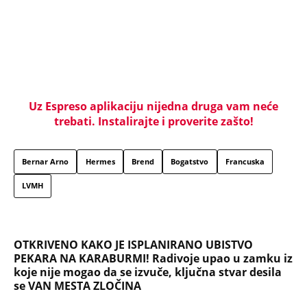
Tito je viknuo: "Zaustavite tog ludaka!" Brozov
general pred svima optužio Stambolića da je
ljubavnik njegove žene, pa izvršio samoubistvo
"INDIRA RADIĆ JE IMALA ODNOSE SA OVIM
PEVAČEM U KAFANI" Gazda iz Beča otkrio
najprljavije estradne tajne: Zmijanac mi je ostala
dužna za kiriju 250.000
Užas na Zlatiboru: Gosti otkazuju smeštaj,
prevremeno napuštaju aprtmane, a u radnjama -
HAOS!
"OVAKVE EKSCESE MOŽETE OČEKIVATI I UBUDUĆE"
Komšije su upozoravale zbog ponašanja Sergeja i
njegove žene: Vikao je u gluvo doba