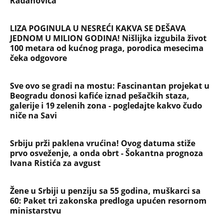
Devojka se bacila sa 5. sprata
Filozofskog fakulteta u Beogradu:
Preminula na licu mesta, istraga u
toku!
Briše holesterol i čuva zglobove: Ova
riba je 3 puta zdravija od lososa, ne
bacajte ulje iz konzerve
PEĐU JE ZBOG POROKA I ŽENA
OSTAVILA, A ONDA SE ZA 3 DANA
DESILO ČUDO! Jeftina stvar ga
IZLEČILA od ALKOHOLA