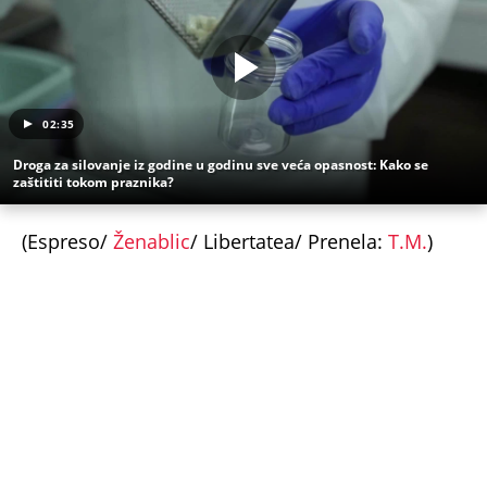
udariti (MAPE)
KOMŠIJE OTKRILE POZADINU UBISTVA NA NOVOM
BEOGRADU! Sin do smrti tukao uglednu doktorku
Milku, iza svega se krije jeziva priča koja je trajala
GODINAMA
"ODSEĆI ĆU TI JEZIK, UNIŠTITI ŽIVOT I BRAK"
Poslušajte glasovne poruke Ane Nikolić: Besna i
nezaustavljiva uputila brutalne uvrede i pretnje
Slobinoj Jeleni
RUSI, NAVIJAČI SPARTAKA DOČEKALI ALBANCA KOJI
JE VREĐAO SRBE: Stigao je na stadion, a onda mu
se zaledila krv u žilama...
U ELITI 10 BIĆE NEVIĐEN HAOS! Ovo su do sada
potvrđeni učesnici, stari računi dolaze na naplatu,
a stiže i stari vuk rijalitija