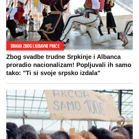
VESTI
SHOWBIZ
SPORT
VIRALNO
Politika
Rijaliti
Fudbal
Bizar
Društvo
Zvezde
Košarka
Svaštara
Hronika
Holivud
Tenis
Tiktok
Ekonomija
Kviz
Ostali sportovi
Beograd
Navijači
Zasadi drvo
Showtime
Kosovo
Sudbine
LIFESTYLE
SVET
MONDO INC.
Život
Planeta
Impressum
Stil
Globalno zagrevanje
Kontakt
Ljubav
Hrvatska
Marketing
Zdravlje
BiH
Politika o kolačićima
Hi-Tech
Crna Gora
Uslovi korišćenja
Kultura
Makedonija
Politika privatnosti