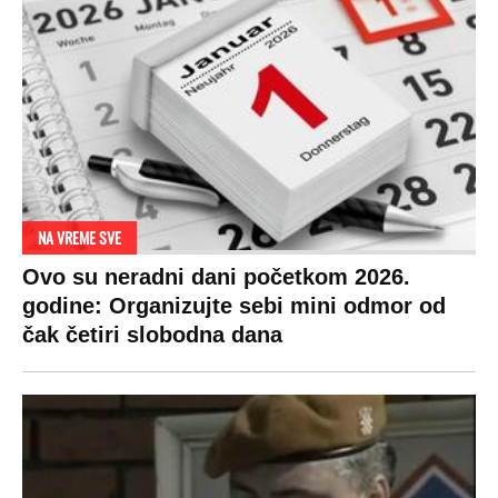
Zbog svadbe trudne Srpkinje i Albanca
proradio nacionalizam! Popljuvali ih samo
tako: "Ti si svoje srpsko izdala"
RAJ!
Žene u Srbiji su poludele za njima,
ogledaju se, bacaju pare: Ovde bunde