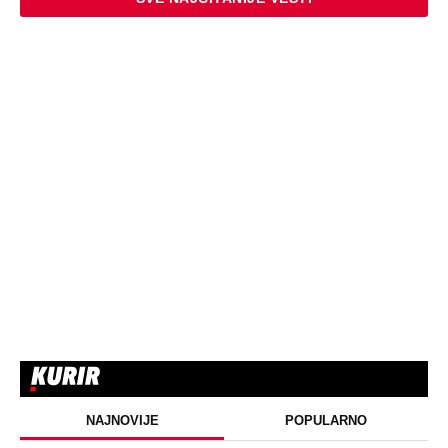
Evo šta ga je najviše iznenadilo u Srbiji
(VIDEO)