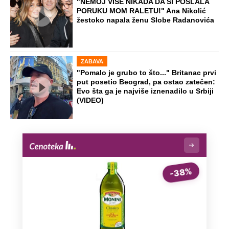
stanu osećao miris paljevine" (Video)
"Stižu pljuskovi, ali bez pravog
zahlađenja": Meteorolog Ristić otkrio
kada se završava toplotni talas
Preporučeno