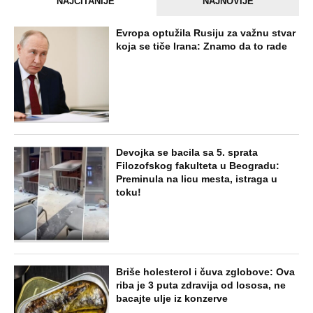
NAJNOVIJE
POPULARNO
STARS
"ODSEĆI ĆU TI JEZIK, UNIŠTITI ŽIVOT I
BRAK" Poslušajte glasovne poruke Ane
Nikolić: Besna i nezaustavljiva uputila
brutalne uvrede i pretnje Slobinoj Jeleni
STARS