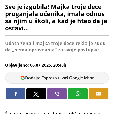
Sve je izgubila! Majka troje dece
proganjala učenika, imala odnos
sa njim u školi, a kad je hteo da je
ostavi...
Udata žena i majka troje dece rekla je sudu
da „nema opravdanja“ za svoje postupke
Objavljeno:
06.07.2025. 20:48h
Tamara
Dodajte Espreso u vaš Google izbor
Marić
Školska savetnica u elitnoj katoličkoj srednjoj