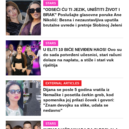
Poznatu doktorku na Novom Beogradu
sin pretukao, pa zadavio: "Policajci ne
pamte ovakvu surovost"
Dim i pepeo prekrili Beograd zbog
požara u Deliblatu: "Odjednom se u