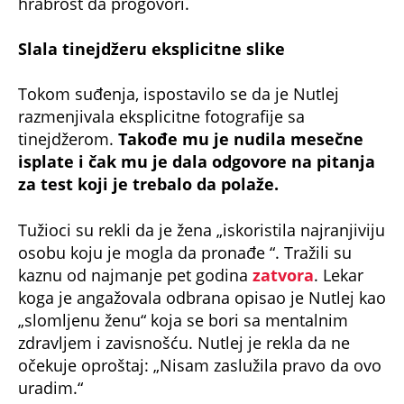
Slala tinejdžeru eksplicitne slike
Tokom suđenja, ispostavilo se da je Nutlej
razmenjivala eksplicitne fotografije sa
tinejdžerom.
Takođe mu je nudila mesečne
isplate i čak mu je dala odgovore na pitanja
za test koji je trebalo da polaže.
Tužioci su rekli da je žena „iskoristila najranjiviju
osobu koju je mogla da pronađe “. Tražili su
kaznu od najmanje pet godina
zatvora
. Lekar
koga je angažovala odbrana opisao je Nutlej kao
„slomljenu ženu“ koja se bori sa mentalnim
zdravljem i zavisnošću. Nutlej je rekla da ne
očekuje oproštaj: „Nisam zaslužila pravo da ovo
uradim.“