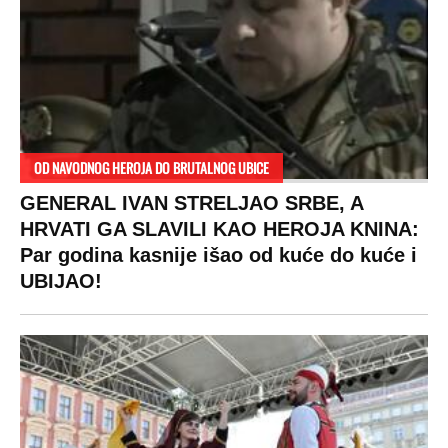
koštaju 100 evra, a neke i 2.000 dinara!
SPREMITE SE
Za posnu slavsku trpezu ove godine treba
izdvojiti ozbiljnu sumu novca: Nečija cela
plata ode na svega 20 gostiju