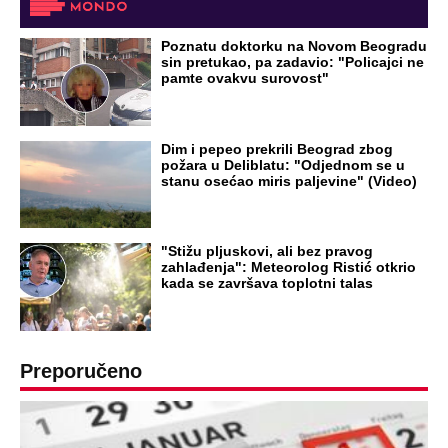
GENERAL IVAN STRELJAO SRBE, A
HRVATI GA SLAVILI KAO HEROJA KNINA:
Par godina kasnije išao od kuće do kuće i
UBIJAO!
DRAMA ZBOG LJUBAVNE PRIČE