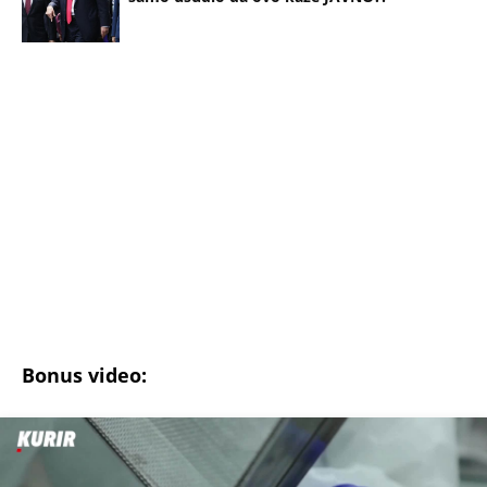
Droga za silovanje iz godine u godinu sve veća opasnost: Kako se
zaštititi tokom praznika?
(Espreso/
Ženablic
/ Libertatea/ Prenela:
T.M.
)
Uz Espreso aplikaciju nijedna druga vam neće
trebati. Instalirajte i proverite zašto!
Ohajo
Amerika
Majka
Porodica
Deca
Seksualno zlostavljanje
Zatvor
Učenik
Škola
NEVREME UŠLO U SRBIJU I HRLI KA BEOGRADU!
Kiša i olujni vetar iz Rumunije prekidaju toplotni
talas, radarski snimci pokazuju gde će najjače