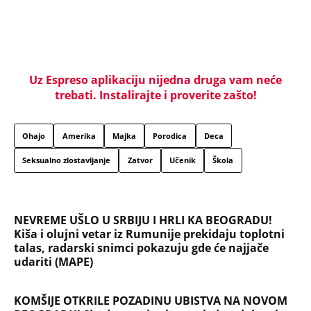
"NEMOJ VIŠE NIKADA DA SI POSLALA PORUKU MOM
RALETU!" Ana Nikolić žestoko napala ženu Slobe
Radanovića
LIZA POGINULA U NESREĆI KAKVA SE DEŠAVA
JEDNOM U MILION GODINA! Nišlijka izgubila život
100 metara od kućnog praga, porodica mesecima
čeka odgovore
Sve ovo se gradi na mostu: Fascinantan projekat u
Beogradu donosi kafiće iznad pešačkih staza,
galerije i 19 zelenih zona - pogledajte kakvo čudo
niče na Savi
Srbiju prži paklena vrućina! Ovog datuma stiže
prvo osveženje, a onda obrt - Šokantna prognoza
Ivana Ristića za avgust