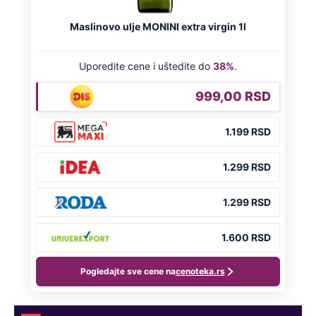
NA VREME SVE
Ovo su neradni dani početkom 2026.
godine: Organizujte sebi mini odmor od
čak četiri slobodna dana
OD NAVODNOG HEROJA DO BRUTALNOG UBICE