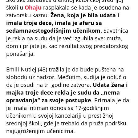
školi u
Ohaju
rasplakala se kada je osuđena na
zatvorsku kaznu.
Žena, koja je bila udata i
imala troje dece, imala je aferu sa
sedamnaestogodišnjim učenikom.
Savetnica
je rekla na sudu da je već izgubila sve: muža,
dom i prijatelje, kao rezultat svog predatorskog
ponašanja.
Emili Nutlej (43) tražila je da bude puštena na
slobodu uz nadzor. Međutim, sudija je odlučio
da je osudi na tri godine zatvora.
Udata žena i
majka troje dece rekla je sudu da „nema
opravdanja“ za svoje postupke
. Priznala je da
je imala intiman odnos sa 17-godišnjim
učenikom u svojoj kancelariji u prestižnoj
srednjoj školi, gde je trebalo da pruža podršku
najugroženijim učenicima.