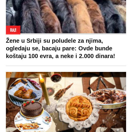
Auto
Privacy policy
Terms of service
Prijatelji sajta
Pratite nas na:
Copyright © Espreso.co.rs 2026. Sva prava zadržana. Mondo inc.