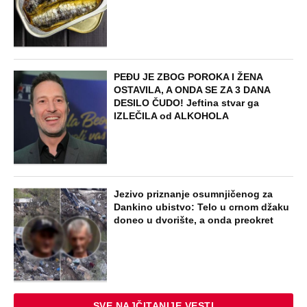
U ELITI 10 BIĆE NEVIĐEN HAOS! Ovo su
do sada potvrđeni učesnici, stari računi
dolaze na naplatu, a stiže i stari vuk
rijalitija
EXTERNAL ARTICLES
Dijana se posle 5 godina vratila iz
Nemačke i posetila ćerkin grob, kod
spomenika joj prilazi čovek i govori:
"Znam devojku sa slike, udala se
nedavno"
STARS
"NEMOJ VIŠE NIKADA DA SI POSLALA
PORUKU MOM RALETU!" Ana Nikolić
žestoko napala ženu Slobe Radanovića
ZABAVA
"Pomalo je grubo to što..." Britanac prvi
put posetio Beograd, pa ostao zatečen: