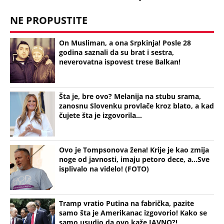
Ovo je Tompsonova žena! Krije je kao zmija
noge od javnosti, imaju petoro dece, a...Sve
isplivalo na videlo! (FOTO)
Tramp vratio Putina na fabrička, pazite
samo šta je Amerikanac izgovorio! Kako se
samo usudio da ovo kaže JAVNO?!
Bonus video:
02:35