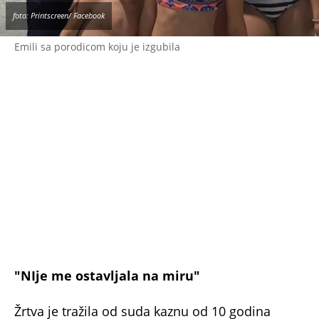
Emili sa porodicom koju je izgubila
"NIje me ostavljala na miru"
Žrtva je tražila od suda kaznu od 10 godina
zatvora za zlostavljačicu, rekavši da mu je to
iskustvo zauvek promenilo život.
„Kada je
zlostavljanje počelo, nisam shvatio da sam
manipulisan“,
rekao je mladić u izjavi pročitanoj
u sudnici.
„Nije me ostavljala na miru. Rekla mi je da će se
ubiti ako je ostavim. Čak i na sportskim
događajima, ljudi me i dalje prozivaju zbog nje“,
ispričao je tinejdžer.
Nutlej se izjasnila krivom po dve tačke