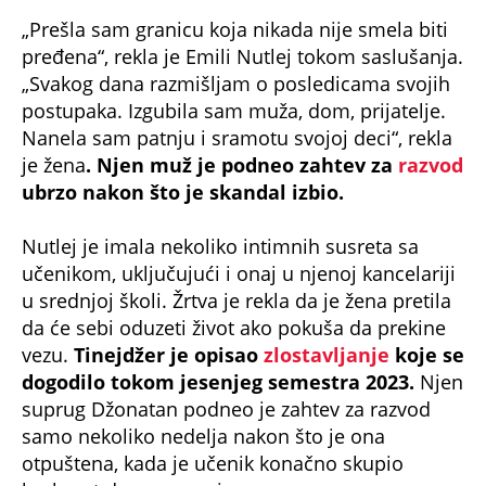
„Prešla sam granicu koja nikada nije smela biti
pređena“, rekla je Emili Nutlej tokom saslušanja.
„Svakog dana razmišljam o posledicama svojih
postupaka. Izgubila sam muža, dom, prijatelje.
Nanela sam patnju i sramotu svojoj deci“, rekla
je žena
. Njen muž je podneo zahtev za
razvod
ubrzo nakon što je skandal izbio.
Nutlej je imala nekoliko intimnih susreta sa
učenikom, uključujući i onaj u njenoj kancelariji
u srednjoj školi. Žrtva je rekla da je žena pretila
da će sebi oduzeti život ako pokuša da prekine
vezu.
Tinejdžer je opisao
zlostavljanje
koje se
dogodilo tokom jesenjeg semestra 2023.
Njen
suprug Džonatan podneo je zahtev za razvod
samo nekoliko nedelja nakon što je ona
otpuštena, kada je učenik konačno skupio
hrabrost da progovori.