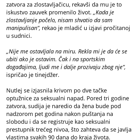
optužnice za seksualni napad. Pored tri godine
zatvora, sudija je naredio da žena bude pod
nadzorom pet godina nakon puštanja na
slobodu i da se registruje kao seksualni
prestupnik trećeg nivoa, što zahteva da se javlja
vlastima svakih 90 dana do kraja života.
NE PROPUSTITE
On Musliman, a ona Srpkinja! Posle 28
godina saznali da su brat i sestra,
neverovatna ispovest trese Balkan!
Šta je, bre ovo? Melanija na stubu srama,
zanosnu Slovenku provlače kroz blato, a kad
čujete šta je izgovorila...