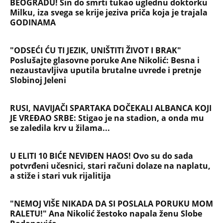
Žene u Srbiji u penziju sa 55 godina, muškarci sa
60: Paket tri zakonska predloga upućen resornom
ministarstvu
NAJČITANIJE
NAJNOVIJE
Evropa optužila Rusiju za važnu stvar
koja se tiče Irana: Znamo da to rade