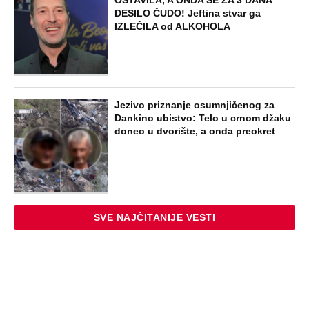
"ODSEĆI ĆU TI JEZIK, UNIŠTITI ŽIVOT I
BRAK" Poslušajte glasovne poruke Ane
Nikolić: Besna i nezaustavljiva uputila
brutalne uvrede i pretnje Slobinoj Jeleni
STARS
U ELITI 10 BIĆE NEVIĐEN HAOS! Ovo su
do sada potvrđeni učesnici, stari računi
dolaze na naplatu, a stiže i stari vuk
rijalitija
EXTERNAL ARTICLES
Dijana se posle 5 godina vratila iz
Nemačke i posetila ćerkin grob, kod
spomenika joj prilazi čovek i govori:
"Znam devojku sa slike, udala se
nedavno"
STARS
"NEMOJ VIŠE NIKADA DA SI POSLALA
PORUKU MOM RALETU!" Ana Nikolić