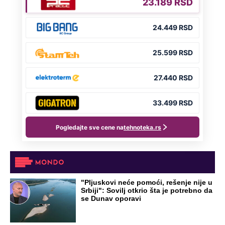
NA VREME SVE
Ovo su neradni dani početkom 2026.
godine: Organizujte sebi mini odmor od
čak četiri slobodna dana