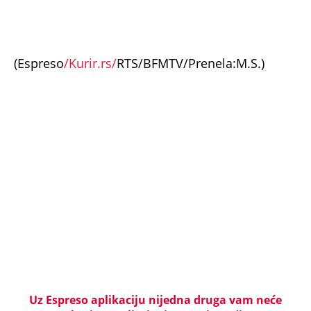
Napadači
NEVREME UŠLO U SRBIJU I HRLI KA BEOGRADU!
Kiša i olujni vetar iz Rumunije prekidaju toplotni
talas, radarski snimci pokazuju gde će najjače
udariti (MAPE)
KOMŠIJE OTKRILE POZADINU UBISTVA NA NOVOM
BEOGRADU! Sin do smrti tukao uglednu doktorku
Milku, iza svega se krije jeziva priča koja je trajala
GODINAMA
"ODSEĆI ĆU TI JEZIK, UNIŠTITI ŽIVOT I BRAK"
Poslušajte glasovne poruke Ane Nikolić: Besna i
nezaustavljiva uputila brutalne uvrede i pretnje
Slobinoj Jeleni
RUSI, NAVIJAČI SPARTAKA DOČEKALI ALBANCA KOJI