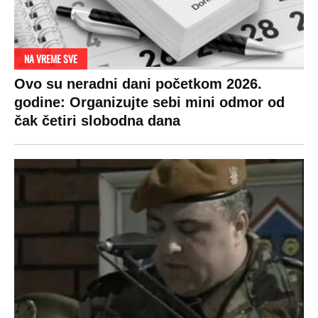
DRAMA ZBOG LJUBAVNE PRIČE
Zbog svadbe trudne Srpkinje i Albanca
proradio nacionalizam! Popljuvali ih samo
tako: "Ti si svoje srpsko izdala"