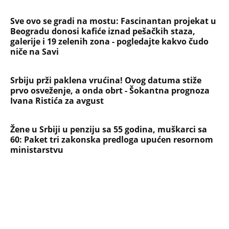
Evropa optužila Rusiju za važnu stvar
koja se tiče Irana: Znamo da to rade
Devojka se bacila sa 5. sprata
Filozofskog fakulteta u Beogradu:
Preminula na licu mesta, istraga u
toku!
Briše holesterol i čuva zglobove: Ova
riba je 3 puta zdravija od lososa, ne
bacajte ulje iz konzerve