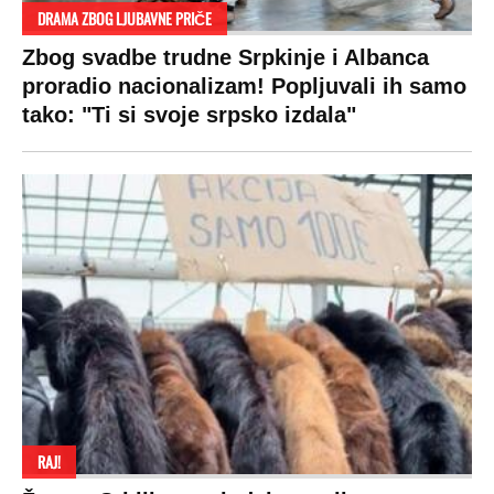
SPREMITE SE
Za posnu slavsku trpezu ove godine treba
izdvojiti ozbiljnu sumu novca: Nečija cela
plata ode na svega 20 gostiju
VESTI
SHOWBIZ
SPORT
VIRALNO
Politika
Rijaliti
Fudbal
Bizar
Društvo
Zvezde
Košarka
Svaštara
Hronika
Holivud
Tenis
Tiktok
Ekonomija
Kviz
Ostali sportovi
Beograd
Navijači
Zasadi drvo
Showtime
Kosovo
Sudbine
LIFESTYLE
SVET
MONDO INC.