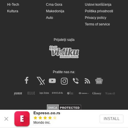
Espreso.co.rs
INSTALL
Mondo inc.