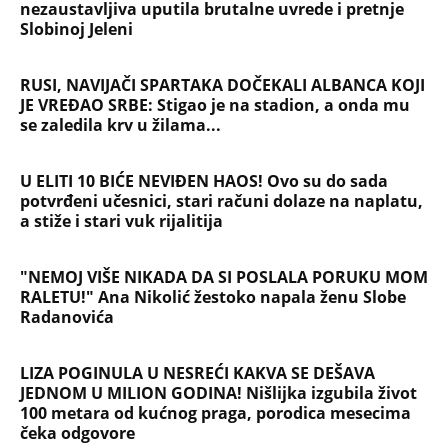
niče na Savi
Srbiju prži paklena vrućina! Ovog datuma stiže
prvo osveženje, a onda obrt - Šokantna prognoza
Ivana Ristića za avgust
Žene u Srbiji u penziju sa 55 godina, muškarci sa
60: Paket tri zakonska predloga upućen resornom
ministarstvu
NAJČITANIJE
NAJNOVIJE