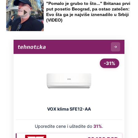
"Pljuskovi neće pomoći, rešenje nije u
Srbiji": Sovilj otkrio šta je potrebno da
se Dunav oporavi
"Mislio sam da je u autu": Žena izašla
do toaleta na hrvatskoj granici, muž je
zaboravio i otišao bez nje
Ovako je došlo do ubistva ugledne
doktorke na Novom Beogradu: Došla
da obiđe sina, čuli se krici i
zapomaganje
Preporučeno