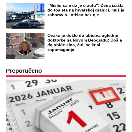
OD NAVODNOG HEROJA DO BRUTALNOG UBICE
GENERAL IVAN STRELJAO SRBE, A
HRVATI GA SLAVILI KAO HEROJA KNINA:
Par godina kasnije išao od kuće do kuće i
UBIJAO!