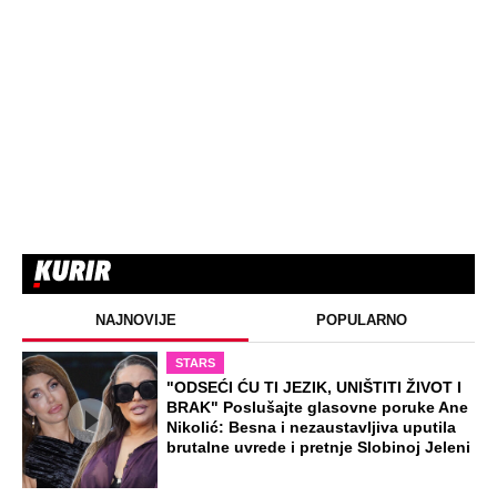
žestoko napala ženu Slobe Radanovića
ZABAVA
"Pomalo je grubo to što..." Britanac prvi
put posetio Beograd, pa ostao zatečen:
Evo šta ga je najviše iznenadilo u Srbiji
(VIDEO)