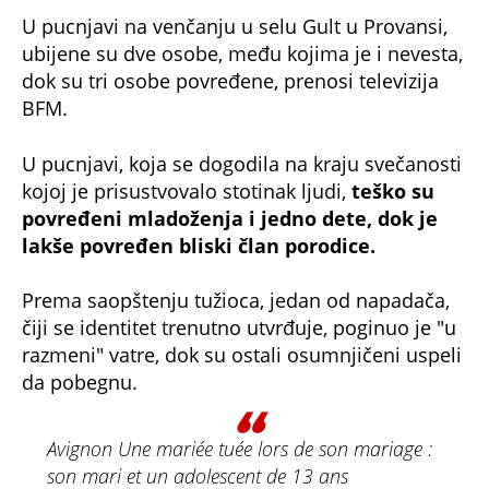
U pucnjavi na venčanju u selu Gult u Provansi,
ubijene su dve osobe, među kojima je i nevesta,
dok su tri osobe povređene, prenosi televizija
BFM.
U pucnjavi, koja se dogodila na kraju svečanosti
kojoj je prisustvovalo stotinak ljudi,
teško su
povređeni mladoženja i jedno dete, dok je
lakše povređen bliski član porodice.
Prema saopštenju tužioca, jedan od napadača,
čiji se identitet trenutno utvrđuje, poginuo je "u
razmeni" vatre, dok su ostali osumnjičeni uspeli
da pobegnu.
Avignon Une mariée tuée lors de son mariage :
son mari et un adolescent de 13 ans
blessés
https://t.co/Kgvl511Fq5