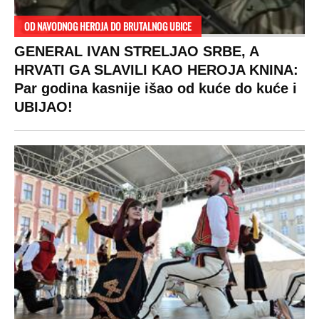
RAJ!
Žene u Srbiji su poludele za njima,
ogledaju se, bacaju pare: Ovde bunde
koštaju 100 evra, a neke i 2.000 dinara!