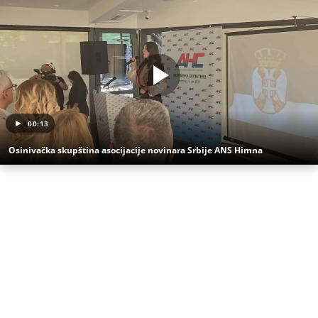
00:13
Osinivačka skupština asocijacije novinara Srbije ANS Himna
(Espreso
/Kurir.rs/
RTS/BFMTV/Prenela:M.S.)
Uz Espreso aplikaciju nijedna druga vam neće
trebati. Instalirajte i proverite zašto!
Pucnjava
Provansa
Svadba
Mlada
Mladoženja