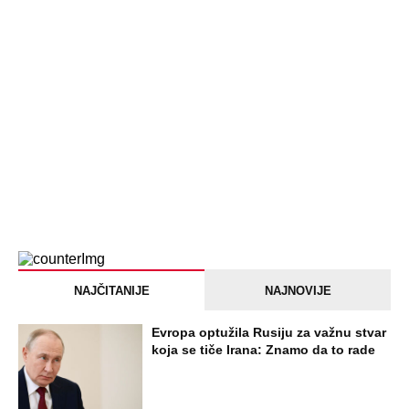
PEĐU JE ZBOG POROKA I ŽENA
OSTAVILA, A ONDA SE ZA 3 DANA
DESILO ČUDO! Jeftina stvar ga
IZLEČILA od ALKOHOLA
Jezivo priznanje osumnjičenog za
Dankino ubistvo: Telo u crnom džaku
doneo u dvorište, a onda preokret
SVE NAJČITANIJE VESTI