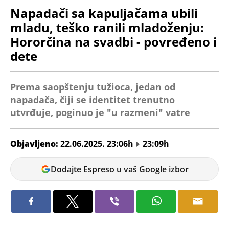
Napadači sa kapuljačama ubili
mladu, teško ranili mladoženju:
Hororčina na svadbi - povređeno i
dete
Prema saopštenju tužioca, jedan od
napadača, čiji se identitet trenutno
utvrđuje, poginuo je "u razmeni" vatre
Objavljeno:
22.06.2025. 23:06h
23:09h
Milica
Dodajte Espreso u vaš Google izbor
Stanimirović