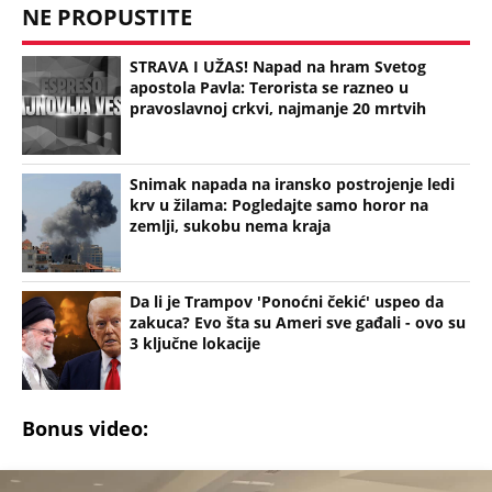
STRAVA I UŽAS! Napad na hram Svetog
apostola Pavla: Terorista se razneo u
pravoslavnoj crkvi, najmanje 20 mrtvih
Snimak napada na iransko postrojenje ledi
krv u žilama: Pogledajte samo horor na
zemlji, sukobu nema kraja
Da li je Trampov 'Ponoćni čekić' uspeo da
zakuca? Evo šta su Ameri sve gađali - ovo su
3 ključne lokacije
Bonus video: