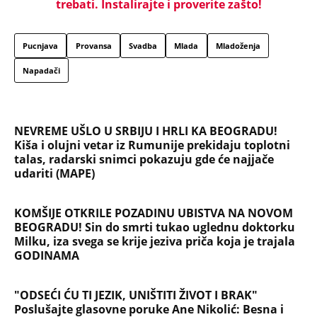
JE VREĐAO SRBE: Stigao je na stadion, a onda mu
se zaledila krv u žilama...
U ELITI 10 BIĆE NEVIĐEN HAOS! Ovo su do sada
potvrđeni učesnici, stari računi dolaze na naplatu,
a stiže i stari vuk rijalitija
"NEMOJ VIŠE NIKADA DA SI POSLALA PORUKU MOM
RALETU!" Ana Nikolić žestoko napala ženu Slobe
Radanovića
LIZA POGINULA U NESREĆI KAKVA SE DEŠAVA
JEDNOM U MILION GODINA! Nišlijka izgubila život
100 metara od kućnog praga, porodica mesecima
čeka odgovore
Sve ovo se gradi na mostu: Fascinantan projekat u
Beogradu donosi kafiće iznad pešačkih staza,
galerije i 19 zelenih zona - pogledajte kakvo čudo