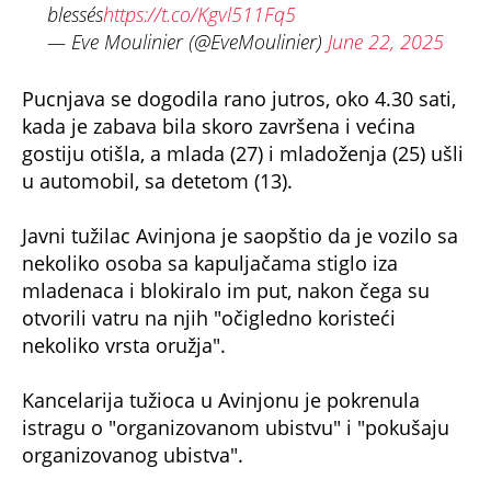
— Eve Moulinier (@EveMoulinier)
June 22, 2025
Pucnjava se dogodila rano jutros, oko 4.30 sati,
kada je zabava bila skoro završena i većina
gostiju otišla, a mlada (27) i mladoženja (25) ušli
u automobil, sa detetom (13).
Javni tužilac Avinjona je saopštio da je vozilo sa
nekoliko osoba sa kapuljačama stiglo iza
mladenaca i blokiralo im put, nakon čega su
otvorili vatru na njih "očigledno koristeći
nekoliko vrsta oružja".
Kancelarija tužioca u Avinjonu je pokrenula
istragu o "organizovanom ubistvu" i "pokušaju
organizovanog ubistva".
NE PROPUSTITE