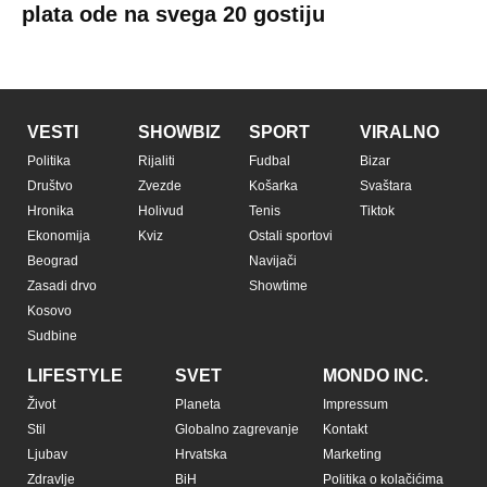
Copyright © Espreso.co.rs 2026. Sva prava zadržana. Mondo inc.