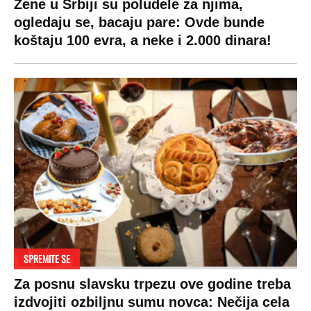
Život
Planeta
Impressum
Stil
Globalno zagrevanje
Kontakt
Ljubav
Hrvatska
Marketing
Zdravlje
BiH
Politika o kolačićima
Hi-Tech
Crna Gora
Uslovi korišćenja
Kultura
Makedonija
Politika privatnosti
Auto
Privacy policy
Terms of service
Prijatelji sajta
Pratite nas na: