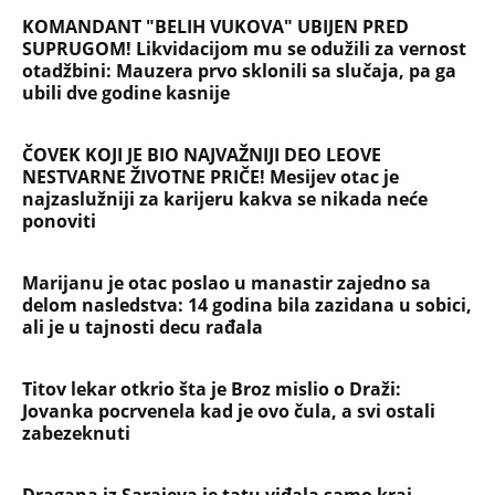
KOMANDANT "BELIH VUKOVA" UBIJEN PRED
SUPRUGOM! Likvidacijom mu se odužili za vernost
otadžbini: Mauzera prvo sklonili sa slučaja, pa ga
ubili dve godine kasnije
ČOVEK KOJI JE BIO NAJVAŽNIJI DEO LEOVE
NESTVARNE ŽIVOTNE PRIČE! Mesijev otac je
najzaslužniji za karijeru kakva se nikada neće
ponoviti
Marijanu je otac poslao u manastir zajedno sa
delom nasledstva: 14 godina bila zazidana u sobici,
ali je u tajnosti decu rađala
Titov lekar otkrio šta je Broz mislio o Draži:
Jovanka pocrvenela kad je ovo čula, a svi ostali
zabezeknuti
Dragana iz Sarajeva je tatu viđala samo kraj