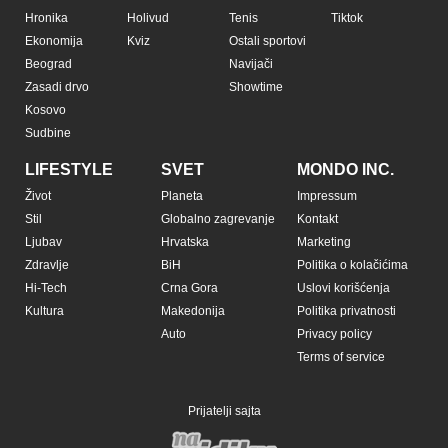
Hronika
Holivud
Tenis
Tiktok
Ekonomija
Kviz
Ostali sportovi
Beograd
Navijači
Zasadi drvo
Showtime
Kosovo
Sudbine
LIFESTYLE
SVET
MONDO INC.
Život
Planeta
Impressum
Stil
Globalno zagrevanje
Kontakt
Ljubav
Hrvatska
Marketing
Zdravlje
BiH
Politika o kolačićima
Hi-Tech
Crna Gora
Uslovi korišćenja
Kultura
Makedonija
Politika privatnosti
Auto
Privacy policy
Terms of service
Prijatelji sajta