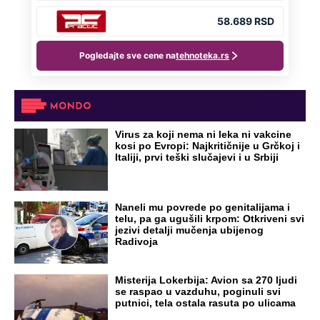
Virus za koji nema ni leka ni vakcine
kosi po Evropi: Najkritičnije u Grčkoj i
Italiji, prvi teški slučajevi i u Srbiji
Naneli mu povrede po genitalijama i
telu, pa ga ugušili krpom: Otkriveni svi
jezivi detalji mučenja ubijenog
Radivoja
Misterija Lokerbija: Avion sa 270 ljudi
se raspao u vazduhu, poginuli svi
putnici, tela ostala rasuta po ulicama