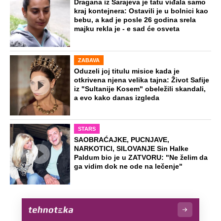
Dragana iz Sarajeva je tatu viđala samo
kraj kontejnera: Ostavili je u bolnici kao
bebu, a kad je posle 26 godina srela
majku rekla je - e sad će osveta
ZABAVA
Oduzeli joj titulu misice kada je
otkrivena njena velika tajna: Život Safije
iz "Sultanije Kosem" obeležili skandali,
a evo kako danas izgleda
STARS
SAOBRAĆAJKE, PUCNJAVE,
NARKOTICI, SILOVANJE Sin Halke
Paldum bio je u ZATVORU: "Ne želim da
ga vidim dok ne ode na lečenje"