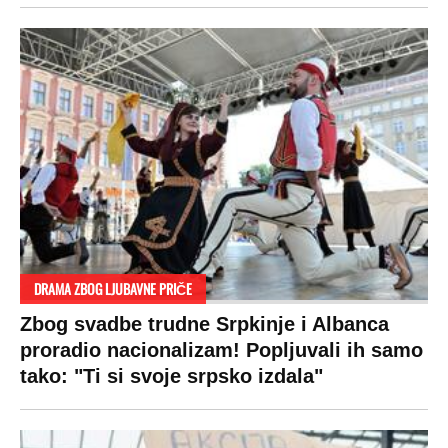
DRAMA ZBOG LJUBAVNE PRIČE
Zbog svadbe trudne Srpkinje i Albanca
proradio nacionalizam! Popljuvali ih samo
tako: "Ti si svoje srpsko izdala"