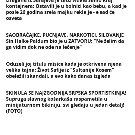
kontejnera: Ostavili je u bolnici kao bebu, a kad je
posle 26 godina srela majku rekla je - e sad će
osveta
SAOBRAĆAJKE, PUCNJAVE, NARKOTICI, SILOVANJE
Sin Halke Paldum bio je u ZATVORU: "Ne želim da
ga vidim dok ne ode na lečenje"
Oduzeli joj titulu misice kada je otkrivena njena
velika tajna: Život Safije iz "Sultanije Kosem"
obeležili skandali, a evo kako danas izgleda
SKINULA SE NAJZGODNIJA SRPSKA SPORTISTKINJA!
Supruga slavnog košarkaša raspametila u
minijaturnom bikiniju, svi gledaju u jedan detalj!
(FOTO)