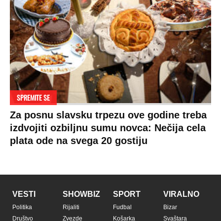
SPREMITE SE
Za posnu slavsku trpezu ove godine treba
izdvojiti ozbiljnu sumu novca: Nečija cela
plata ode na svega 20 gostiju
VESTI
SHOWBIZ
SPORT
VIRALNO
Politika
Rijaliti
Fudbal
Bizar
Društvo
Zvezde
Košarka
Svaštara