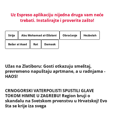
Uz Espreso aplikaciju nijedna druga vam neće
trebati. Instalirajte i proverite zašto!
Sirija
Abu Mohamad al-Džolani
Obraćanje
Hezbolah
Bašar al Asad
Rat
Damask
Užas na Zlatiboru: Gosti otkazuju smeštaj,
prevremeno napuštaju aprtmane, a u radnjama -
HAOS!
CRNOGORSKI VATERPOLISTI SPUSTILI GLAVE
TOKOM HIMNE U ZAGREBU! Region bruji o
skandalu na Svetskom prvenstvu u Hrvatskoj! Evo
šta se krije iza svega