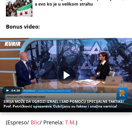
a evo ko je u velikom strahu
Bonus video:
04:36
SIRIJA MOŽE DA UGROZI IZRAEL I SAD POMOĆU SPECIJALNE TAKTIKE!
Prof. Petričković upozorava: Ozbiljanu su faktor i snažna varnica!
(Espreso/
Blic
/ Prenela:
T.M.
)