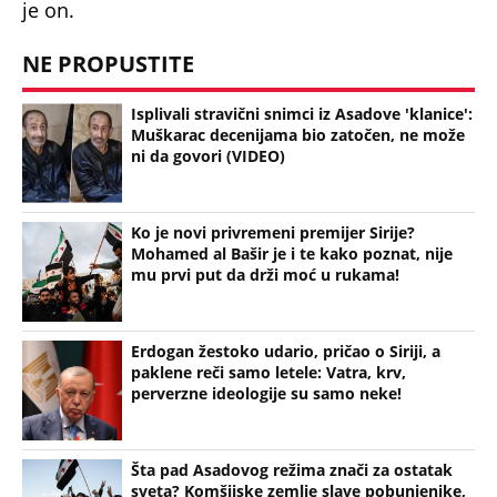
je on.
NE PROPUSTITE
Isplivali stravični snimci iz Asadove 'klanice':
Muškarac decenijama bio zatočen, ne može
ni da govori (VIDEO)
Ko je novi privremeni premijer Sirije?
Mohamed al Bašir je i te kako poznat, nije
mu prvi put da drži moć u rukama!
Erdogan žestoko udario, pričao o Siriji, a
paklene reči samo letele: Vatra, krv,
perverzne ideologije su samo neke!
Šta pad Asadovog režima znači za ostatak
sveta? Komšijske zemlje slave pobunjenike,