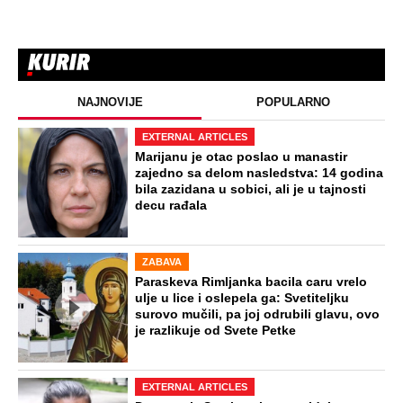
NAJNOVIJE
POPULARNO
EXTERNAL ARTICLES
Marijanu je otac poslao u manastir
zajedno sa delom nasledstva: 14 godina
bila zazidana u sobici, ali je u tajnosti
decu rađala
ZABAVA
Paraskeva Rimljanka bacila caru vrelo
ulje u lice i oslepela ga: Svetiteljku
surovo mučili, pa joj odrubili glavu, ovo
je razlikuje od Svete Petke
EXTERNAL ARTICLES