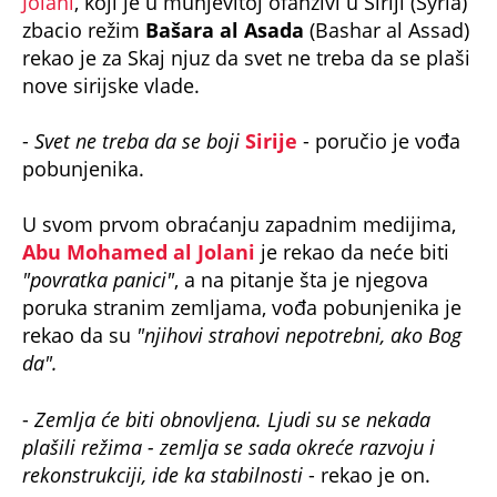
Jolani
, koji je u munjevitoj ofanzivi u Siriji (Syria)
zbacio režim
Bašara al Asada
(Bashar al Assad)
rekao je za Skaj njuz da svet ne treba da se plaši
nove sirijske vlade.
-
Svet ne treba da se boji
Sirije
- poručio je vođa
pobunjenika.
U svom prvom obraćanju zapadnim medijima,
Abu Mohamed al Jolani
je rekao da neće biti
"povratka panici"
, a na pitanje šta je njegova
poruka stranim zemljama, vođa pobunjenika je
rekao da su
"njihovi strahovi nepotrebni, ako Bog
da".
-
Zemlja će biti obnovljena. Ljudi su se nekada
plašili režima - zemlja se sada okreće razvoju i
rekonstrukciji, ide ka stabilnosti
- rekao je on.