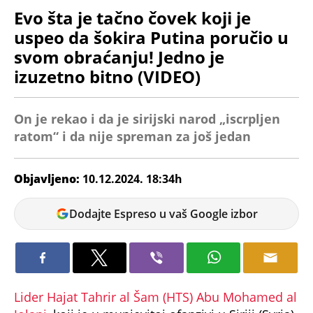
Evo šta je tačno čovek koji je
uspeo da šokira Putina poručio u
svom obraćanju! Jedno je
izuzetno bitno (VIDEO)
On je rekao i da je sirijski narod „iscrpljen
ratom“ i da nije spreman za još jedan
Objavljeno:
10.12.2024. 18:34h
Tamara
Dodajte Espreso u vaš Google izbor
Marić
Lider Hajat Tahrir al Šam (HTS) Abu Mohamed al