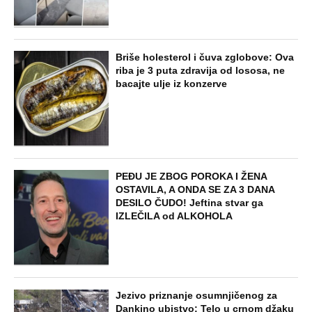
Briše holesterol i čuva zglobove: Ova
riba je 3 puta zdravija od lososa, ne
bacajte ulje iz konzerve
PEĐU JE ZBOG POROKA I ŽENA
OSTAVILA, A ONDA SE ZA 3 DANA
DESILO ČUDO! Jeftina stvar ga
IZLEČILA od ALKOHOLA
Jezivo priznanje osumnjičenog za
Dankino ubistvo: Telo u crnom džaku