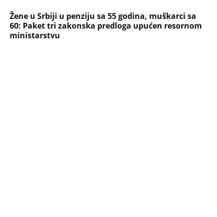
PEĐU JE ZBOG POROKA I ŽENA
OSTAVILA, A ONDA SE ZA 3 DANA
DESILO ČUDO! Jeftina stvar ga
IZLEČILA od ALKOHOLA
Jezivo priznanje osumnjičenog za
Dankino ubistvo: Telo u crnom džaku
doneo u dvorište, a onda preokret
SVE NAJČITANIJE VESTI