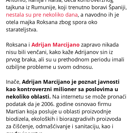
tajkuna iz Rumunije, koji trenutno boravi Španiji,
nestala su pre nekoliko dana
, a navodno ih je
otela majka Roksana zbog spora oko
starateljstva.
Roksana i
Adrijan Marcijano
zapravo nikada
nisu bili venčani, kako kaže Adrijanov sin iz
prvog braka, ali su u prethodnom periodu imali
ozbiljne probleme u svom odnosu.
Inače,
Adrijan Marcijano je poznat javnosti
kao kontroverzni milioner sa poslovima u
nekoliko oblasti.
Na internetu se može pronaći
podatak da je 2006. godine osnovao firmu
Martian koja posluje u oblasti proizvodnje
biodizela, ekoloških i biorazgradivih proizvoda
za čišćenje, odmašćivanje i sanitaciju, kao i
građevinarstva.