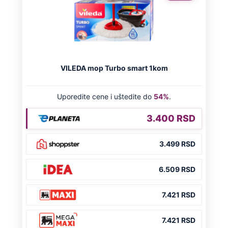
NA VREME SVE
Ovo su neradni dani početkom 2026.
godine: Organizujte sebi mini odmor od
čak četiri slobodna dana