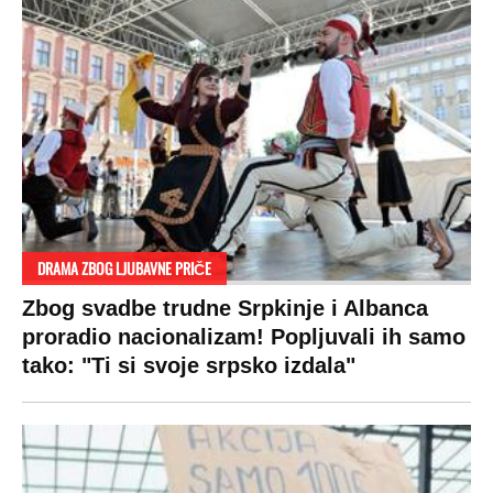
Za posnu slavsku trpezu ove godine treba
izdvojiti ozbiljnu sumu novca: Nečija cela
plata ode na svega 20 gostiju
VESTI
SHOWBIZ
SPORT
VIRALNO
Politika
Rijaliti
Fudbal
Bizar
Društvo
Zvezde
Košarka
Svaštara
Hronika
Holivud
Tenis
Tiktok
Ekonomija
Kviz
Ostali sportovi
Beograd
Navijači
Zasadi drvo
Showtime
Kosovo
Sudbine
LIFESTYLE
SVET
MONDO INC.
Život
Planeta
Impressum