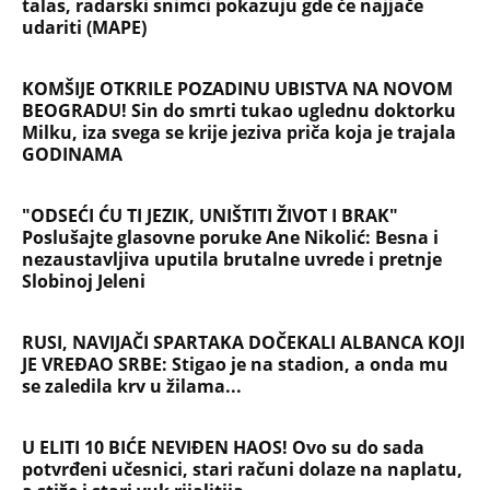
Srbiju prži paklena vrućina! Ovog datuma stiže
prvo osveženje, a onda obrt - Šokantna prognoza
Ivana Ristića za avgust
Žene u Srbiji u penziju sa 55 godina, muškarci sa
60: Paket tri zakonska predloga upućen resornom
ministarstvu
NAJČITANIJE
NAJNOVIJE
Evropa optužila Rusiju za važnu stvar
koja se tiče Irana: Znamo da to rade