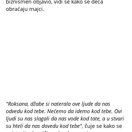
obraćaju majci.
"Roksana, džabe si naterala ove ljude da nas
odvedu kod tebe. Nećemo da idemo kod tebe. Ovi
ljudi su nas slagali da nas vode kod tate, a u stvari
su hteli da nas dovedu kod tebe",
čuje se kako se
najstarija devojčica obraća mami.
foto: Privatna arhiva/Poliția Română