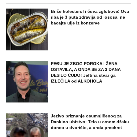
brutalne uvrede i pretnje Slobinoj Jeleni
STARS
U ELITI 10 BIĆE NEVIĐEN HAOS! Ovo su
do sada potvrđeni učesnici, stari računi
dolaze na naplatu, a stiže i stari vuk
rijalitija
EXTERNAL ARTICLES
Dijana se posle 5 godina vratila iz
Nemačke i posetila ćerkin grob, kod
spomenika joj prilazi čovek i govori:
"Znam devojku sa slike, udala se
nedavno"
STARS
"NEMOJ VIŠE NIKADA DA SI POSLALA
PORUKU MOM RALETU!" Ana Nikolić
žestoko napala ženu Slobe Radanovića