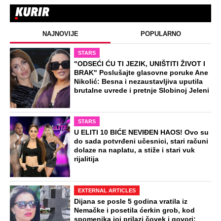
"Pljuskovi neće pomoći, rešenje nije u
Srbiji": Sovilj otkrio šta je potrebno da