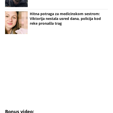
02:58
MISTERIOZNI NESTANAK ANE VOLŠ
(Espreeso/
Telegraf
/ Prenela:
T.M.
)
Uz Espreso aplikaciju nijedna druga vam neće
trebati. Instalirajte i proverite zašto!
Adrijan Marcijano
Rumunija
Deca
Nestanak
Milioner
Evropa