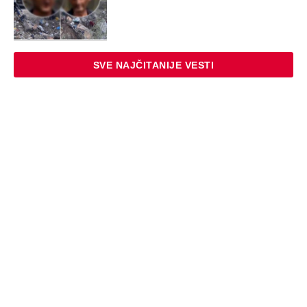
ZABAVA
"Pomalo je grubo to što..." Britanac prvi
put posetio Beograd, pa ostao zatečen:
Evo šta ga je najviše iznenadilo u Srbiji
(VIDEO)