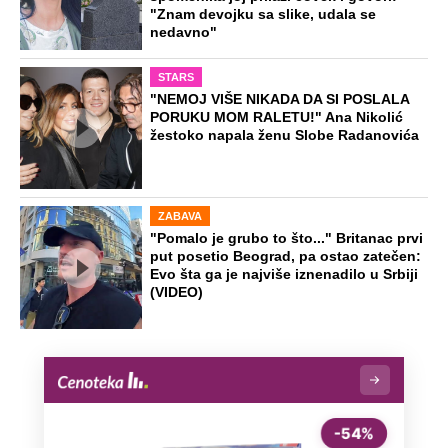
se Dunav oporavi
"Mislio sam da je u autu": Žena izašla
do toaleta na hrvatskoj granici, muž je
zaboravio i otišao bez nje
Ovako je došlo do ubistva ugledne
doktorke na Novom Beogradu: Došla
da obiđe sina, čuli se krici i
zapomaganje
Preporučeno