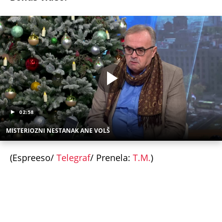
NEVREME UŠLO U SRBIJU I HRLI KA BEOGRADU!
Kiša i olujni vetar iz Rumunije prekidaju toplotni
talas, radarski snimci pokazuju gde će najjače
udariti (MAPE)
KOMŠIJE OTKRILE POZADINU UBISTVA NA NOVOM
BEOGRADU! Sin do smrti tukao uglednu doktorku
Milku, iza svega se krije jeziva priča koja je trajala
GODINAMA
"ODSEĆI ĆU TI JEZIK, UNIŠTITI ŽIVOT I BRAK"
Poslušajte glasovne poruke Ane Nikolić: Besna i
nezaustavljiva uputila brutalne uvrede i pretnje
Slobinoj Jeleni
RUSI, NAVIJAČI SPARTAKA DOČEKALI ALBANCA KOJI
JE VREĐAO SRBE: Stigao je na stadion, a onda mu
se zaledila krv u žilama...