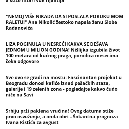
Devojka se bacila sa 5. sprata
Filozofskog fakulteta u Beogradu:
Preminula na licu mesta, istraga u
toku!
Briše holesterol i čuva zglobove: Ova
riba je 3 puta zdravija od lososa, ne
bacajte ulje iz konzerve