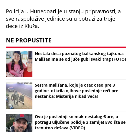
godine, otkrila njihove poslednje reči pre
nestanka: Misterija nikad veća!
Ovo je poslednji snimak nestalog Đure, u
potragu uljučene policije 3 zemlje! Evo šta se
trenutno dešava (VIDEO)
Hitna potraga za medicinskom sestrom:
Viktorija nestala usred dana, policija kod
reke pronašla trag
Bonus video: