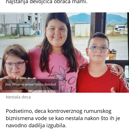
Nestala deca
Podsetimo, deca kontroverznog rumunskog
biznismena vode se kao nestala nakon što ih je
navodno dadilja izgubila.
Policija u Hunedoari je u stanju pripravnosti, a
sve raspoložive jedinice su u potrazi za troje
dece iz Kluža.
NE PROPUSTITE
Nestala deca poznatog balkanskog tajkuna:
Mališanima se od juče gubi svaki trag (FOTO)
Sestra mališana, koje je otac oteo pre 3