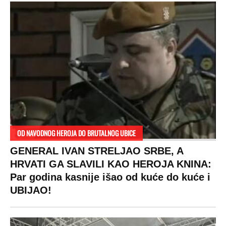
RAJ!
Žene u Srbiji su poludele za njima,
ogledaju se, bacaju pare: Ovde bunde
koštaju 100 evra, a neke i 2.000 dinara!
SPREMITE SE