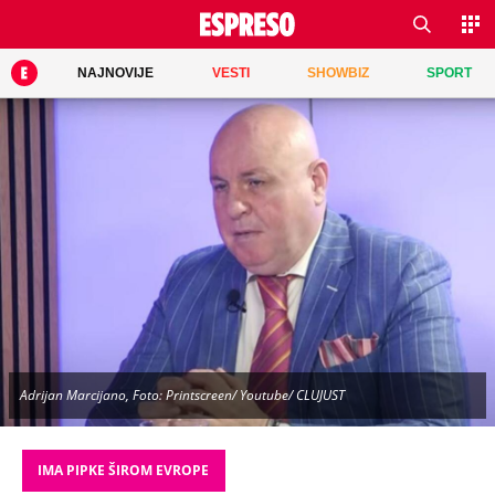
NAJNOVIJE
VESTI
SHOWBIZ
SPORT
Adrijan Marcijano, Foto: Printscreen/ Youtube/ CLUJUST
IMA PIPKE ŠIROM EVROPE