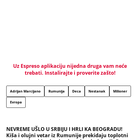
U ELITI 10 BIĆE NEVIĐEN HAOS! Ovo su do sada
potvrđeni učesnici, stari računi dolaze na naplatu,
a stiže i stari vuk rijalitija
"NEMOJ VIŠE NIKADA DA SI POSLALA PORUKU MOM
RALETU!" Ana Nikolić žestoko napala ženu Slobe
Radanovića
LIZA POGINULA U NESREĆI KAKVA SE DEŠAVA
JEDNOM U MILION GODINA! Nišlijka izgubila život
100 metara od kućnog praga, porodica mesecima
čeka odgovore
Sve ovo se gradi na mostu: Fascinantan projekat u
Beogradu donosi kafiće iznad pešačkih staza,
galerije i 19 zelenih zona - pogledajte kakvo čudo
niče na Savi