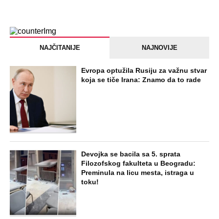
NAJNOVIJE
POPULARNO
STARS
"ODSEĆI ĆU TI JEZIK, UNIŠTITI ŽIVOT I
BRAK" Poslušajte glasovne poruke Ane
Nikolić: Besna i nezaustavljiva uputila