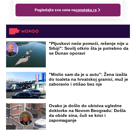
OD NAVODNOG HEROJA DO BRUTALNOG UBICE
GENERAL IVAN STRELJAO SRBE, A
HRVATI GA SLAVILI KAO HEROJA KNINA:
Par godina kasnije išao od kuće do kuće i
UBIJAO!