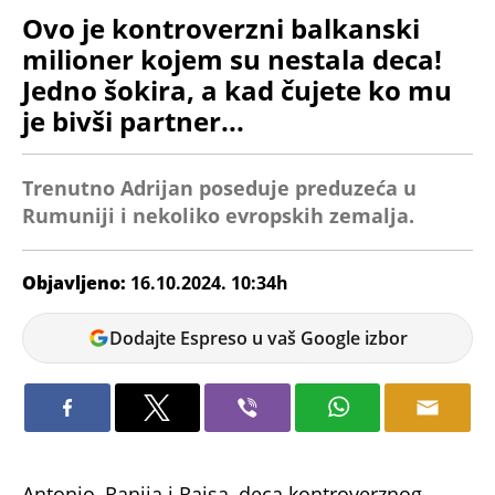
Ovo je kontroverzni balkanski
milioner kojem su nestala deca!
Jedno šokira, a kad čujete ko mu
je bivši partner...
Trenutno Adrijan poseduje preduzeća u
Rumuniji
i nekoliko evropskih zemalja.
Objavljeno:
16.10.2024. 10:34h
Tamara
Dodajte Espreso u vaš Google izbor
Marić
Antonio, Ranija i Raisa, deca kontroverznog