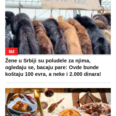
Stil
Globalno zagrevanje
Kontakt
Ljubav
Hrvatska
Marketing
Zdravlje
BiH
Politika o kolačićima
Hi-Tech
Crna Gora
Uslovi korišćenja
Kultura
Makedonija
Politika privatnosti
Auto
Privacy policy
Terms of service
Prijatelji sajta
Pratite nas na: