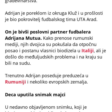
Adrijan je poreklom iz okruga Kluž i u prošlosti
je bio pokrovitelj fudbalskog tima UTA Arad.
On je bivši poslovni partner fudbalera
Adrijana Mutua.
Kako prenose rumunski
mediji, njih dvojica su pokušala da otpočnu
posao i postanu vlasnici biodizela u
Italiji
, ali je
došlo do međuljudskih problema i na kraju su
bili na sudu.
Trenutno Adrijan poseduje preduzeća u
Rumuniji
i nekoliko evropskih zemalja.
Deca uputila snimak majci
U nedavno objavljenom snimku, koji je
biznismen objavio, vidi se kako se deca