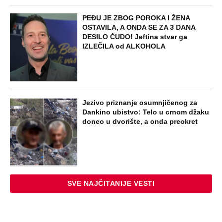
PEĐU JE ZBOG POROKA I ŽENA
OSTAVILA, A ONDA SE ZA 3 DANA
DESILO ČUDO! Jeftina stvar ga
IZLEČILA od ALKOHOLA
Jezivo priznanje osumnjičenog za
Dankino ubistvo: Telo u crnom džaku
doneo u dvorište, a onda preokret
SVE NAJČITANIJE VESTI