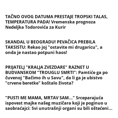
TAČNO OVOG DATUMA PRESTAJE TROPSKI TALAS,
TEMPERATURA PADA! Vremenska prognoza
Nedeljka Todorovića za Kurir
SKANDAL U BEOGRADU! PEVAČICA PREBILA
TAKSISTU: Rekao joj "ostavite mi drugaricu", a
onda je nastao potpuni haos!
PRIJATELJ "KRALJA ZVEZDARE" RAZNET U
BUDVANSKOM "TROUGLU SMRTI": Pamtiće ga po
čuvenoj "Bačimo ih u Savu", da li ga je ubistvo
"crvene beretke" koštalo života?
"PUSTI ME MAMA, MRTAV SAM..." Srceparajuća
ispovest majke našeg muzičara koji je poginuo u
saobraćajci: Svi unutrašnji organi su bili oštećeni...