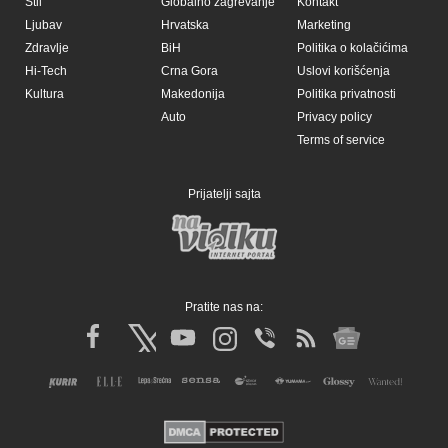
Stil
Globalno zagrevanje
Kontakt
Ljubav
Hrvatska
Marketing
Zdravlje
BiH
Politika o kolačićima
Hi-Tech
Crna Gora
Uslovi korišćenja
Kultura
Makedonija
Politika privatnosti
Auto
Privacy policy
Terms of service
Prijatelji sajta
Pratite nas na: