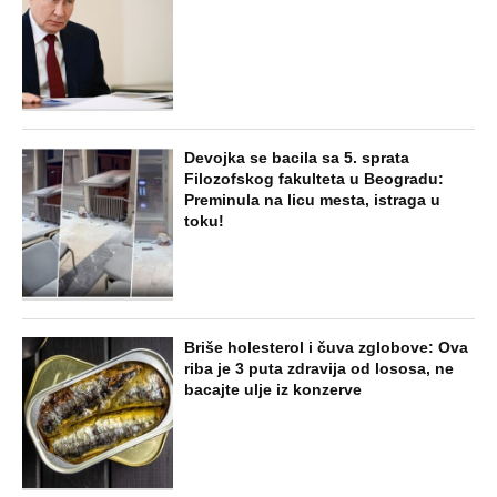
Devojka se bacila sa 5. sprata
Filozofskog fakulteta u Beogradu:
Preminula na licu mesta, istraga u
toku!
Briše holesterol i čuva zglobove: Ova
riba je 3 puta zdravija od lososa, ne
bacajte ulje iz konzerve