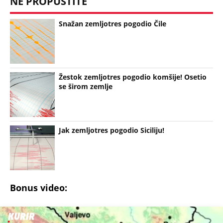
NE PROPUSTITE
Snažan zemljotres pogodio Čile
Žestok zemljotres pogodio komšije! Osetio
se širom zemlje
Jak zemljotres pogodio Siciliju!
Bonus video: