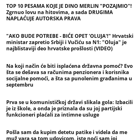
TOP 10 PESAMA KOJE JE DINO MERLIN "POZAJMIO"!
Zgrnuo lovu na hitovima, a sada DRUGIMA
NAPLAĆUJE AUTORSKA PRAVA
"AKO BUDE POTREBE - BIĆE OPET 'OLUJA'!" Hrvatski
ministar zapretio Srbiji i Vučiću sa N1: "Oluja" je
najblistaviji deo hrvatske prošlosti (VIDEO)
Na koji način će biti isplaćena državna pomoć? Evo
šta se dešava sa računima penzionera i korisnika
socijalne pomoći, a šta sa punolenim građanima u
septembru
Prva se u komunističkoj državi slikala gola: Izbacili
je iz škole, a onda je priznala da su joj partijski
funkcioneri plaćali za intimne usluge
Pošla sam da kupim detetu patike i videla da me
muž vara sa tom udovicom, iste noći sam joj