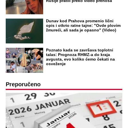
Rusije pratili preko video prenosa
Dunav kod Prahova promenio lični
opis i otkrio ratne tajne: "Ovde plovim
žmureći, ali sada je opasno" (Video)
Poznato kada se završava toplotni
talas: Prognoza RHMZ-a do kraja
avgusta, evo koliko ćemo čekati na
osveženje
Preporučeno