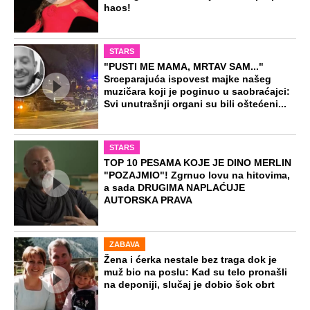
haos!
STARS
"PUSTI ME MAMA, MRTAV SAM..."
Srceparajuća ispovest majke našeg
muzičara koji je poginuo u saobraćajci:
Svi unutrašnji organi su bili oštećeni...
STARS
TOP 10 PESAMA KOJE JE DINO MERLIN
"POZAJMIO"! Zgrnuo lovu na hitovima,
a sada DRUGIMA NAPLAĆUJE
AUTORSKA PRAVA
ZABAVA
Žena i ćerka nestale bez traga dok je
muž bio na poslu: Kad su telo pronašli
na deponiji, slučaj je dobio šok obrt