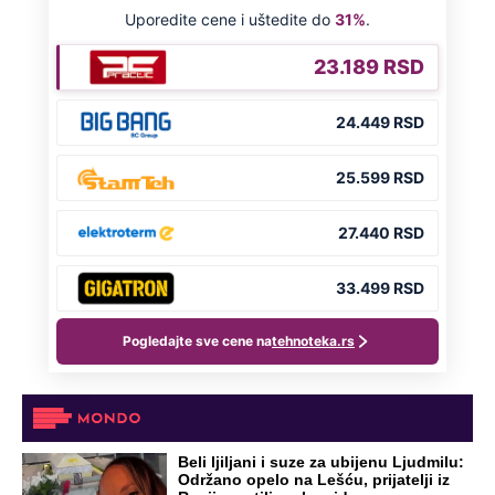
Beli ljiljani i suze za ubijenu Ljudmilu:
Održano opelo na Lešću, prijatelji iz