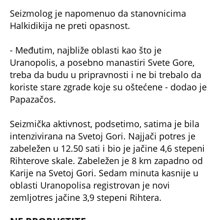
Seizmolog je napomenuo da stanovnicima
Halkidikija ne preti opasnost.
- Međutim, najbliže oblasti kao što je
Uranopolis, a posebno manastiri Svete Gore,
treba da budu u pripravnosti i ne bi trebalo da
koriste stare zgrade koje su oštećene - dodao je
Papazačos.
Seizmička aktivnost, podsetimo, satima je bila
intenzivirana na Svetoj Gori. Najjači potres je
zabeležen u 12.50 sati i bio je jačine 4,6 stepeni
Rihterove skale. Zabeležen je 8 km zapadno od
Кarije na Svetoj Gori. Sedam minuta kasnije u
oblasti Uranopolisa registrovan je novi
zemljotres jačine 3,9 stepeni Rihtera.