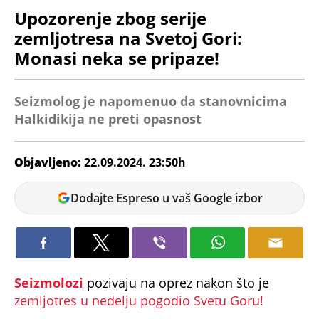
Upozorenje zbog serije
zemljotresa na Svetoj Gori:
Monasi neka se pripaze!
Seizmolog je napomenuo da stanovnicima
Halkidikija ne preti opasnost
Objavljeno:
22.09.2024. 23:50h
Miloš
Dodajte Espreso u vaš Google izbor
Dojčinović
Seizmolozi
pozivaju na oprez nakon što je
zemljotres u nedelju pogodio Svetu Goru!