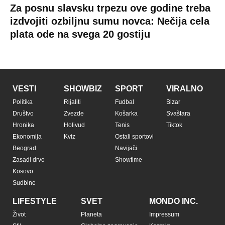
Za posnu slavsku trpezu ove godine treba
izdvojiti ozbiljnu sumu novca: Nečija cela
plata ode na svega 20 gostiju
VESTI
SHOWBIZ
SPORT
VIRALNO
Politika
Rijaliti
Fudbal
Bizar
Društvo
Zvezde
Košarka
Svaštara
Hronika
Holivud
Tenis
Tiktok
Ekonomija
Kviz
Ostali sportovi
Beograd
Navijači
Zasadi drvo
Showtime
Kosovo
Sudbine
LIFESTYLE
SVET
MONDO INC.
Život
Planeta
Impressum