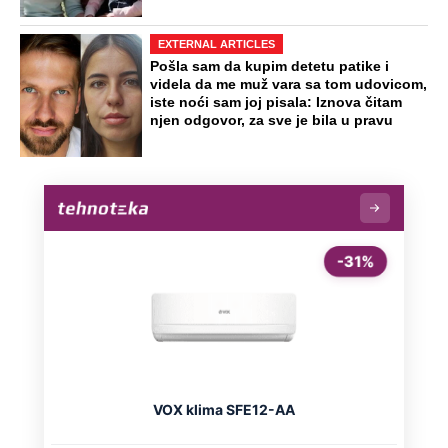
EXTERNAL ARTICLES
Pošla sam da kupim detetu patike i
videla da me muž vara sa tom udovicom,
iste noći sam joj pisala: Iznova čitam
njen odgovor, za sve je bila u pravu