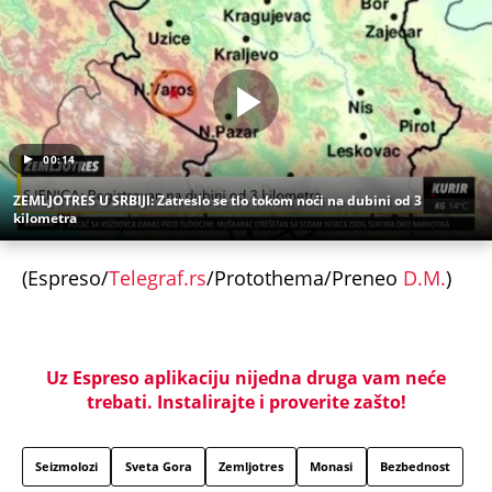
00:14
ZEMLJOTRES U SRBIJI: Zatreslo se tlo tokom noći na dubini od 3
kilometra
(Espreso/
Telegraf.rs
/Protothema/Preneo
D.M.
)
Uz Espreso aplikaciju nijedna druga vam neće
trebati. Instalirajte i proverite zašto!
Seizmolozi
Sveta Gora
Zemljotres
Monasi
Bezbednost