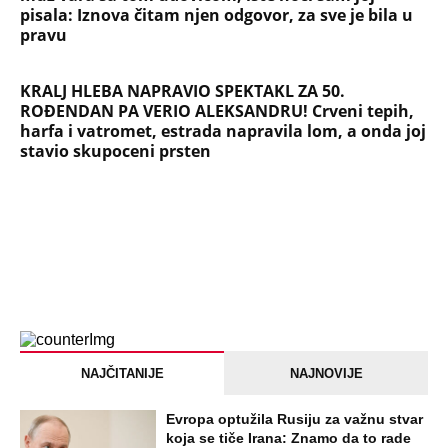
pisala: Iznova čitam njen odgovor, za sve je bila u
pravu
KRALJ HLEBA NAPRAVIO SPEKTAKL ZA 50.
ROĐENDAN PA VERIO ALEKSANDRU! Crveni tepih,
harfa i vatromet, estrada napravila lom, a onda joj
stavio skupoceni prsten
NAJČITANIJE
NAJNOVIJE
Evropa optužila Rusiju za važnu stvar
koja se tiče Irana: Znamo da to rade