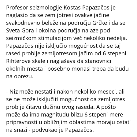
Profesor seizmologije Kostas Papazačos je
naglasio da se zemljotresi ovakve jačine
svakodnevno beleže na području Grčke i da se
Sveta Gora i okolna područja nalaze pod
seizmičkom stimulacijom već nekoliko nedelja.
Papazačos nije isključio mogućnost da se taj
rased probije zemljotresom jačim od 6 stepeni
Rihterove skale i naglašava da stanovnici
okolnih mesta i posebno monasi treba da budu
na oprezu.
- Niz može nestati i nakon nekoliko meseci, ali
se ne može isključiti mogućnost da zemljotres
probije čitavu dužinu ovog raseda. A pošto
može da ima magnitudu blizu 6 stepeni mere
pripravnosti u obližnjim oblastima moraju ostati
na snazi - podvukao je Papazačos.