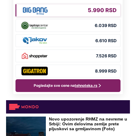
(Foto)
“Temperatura pada ispod 35 stepeni”:
Meteorolog Ristić otkrio do kada će
trajati toplotni talas
Preporučeno