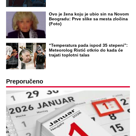
NA VREME SVE
Ovo su neradni dani početkom 2026.
godine: Organizujte sebi mini odmor od
čak četiri slobodna dana
OD NAVODNOG HEROJA DO BRUTALNOG UBICE