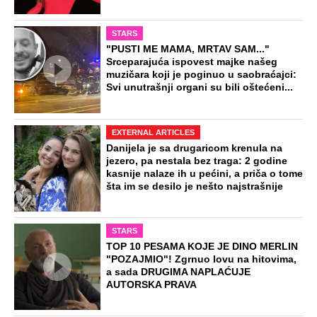
na deponiji, slučaj je dobio šok obrt