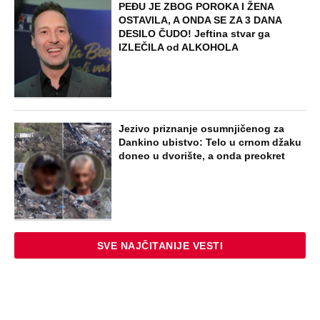
NAJNOVIJE
POPULARNO
STARS
SKANDAL U BEOGRADU! PEVAČICA
PREBILA TAKSISTU: Rekao joj "ostavite
mi drugaricu", a onda je nastao potpuni
haos!
STARS
"PUSTI ME MAMA, MRTAV SAM..."