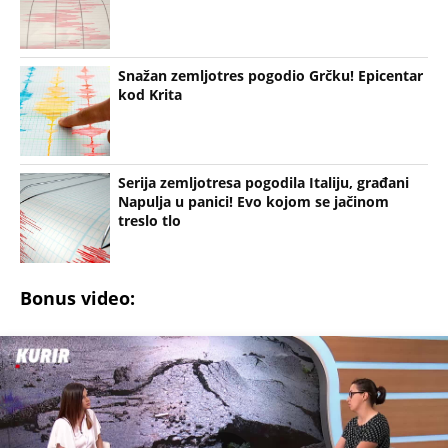
Snažan zemljotres pogodio Grčku! Epicentar
kod Krita
Serija zemljotresa pogodila Italiju, građani
Napulja u panici! Evo kojom se jačinom
treslo tlo
Bonus video: