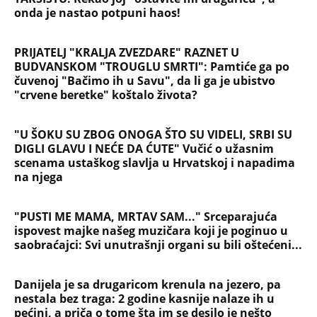
"PUSTI ME MAMA, MRTAV SAM..." Srceparajuća
ispovest majke našeg muzičara koji je poginuo u
saobraćajci: Svi unutrašnji organi su bili oštećeni...
Danijela je sa drugaricom krenula na jezero, pa
nestala bez traga: 2 godine kasnije nalaze ih u
pećini, a priča o tome šta im se desilo je nešto
najstrašnije
TOP 10 PESAMA KOJE JE DINO MERLIN "POZAJMIO"!
Zgrnuo lovu na hitovima, a sada DRUGIMA
NAPLAĆUJE AUTORSKA PRAVA
"AKO BUDE POTREBE - BIĆE OPET 'OLUJA'!" Hrvatski
ministar zapretio Srbiji i Vučiću sa N1: "Oluja" je
najblistaviji deo hrvatske prošlosti (VIDEO)
Na koji način će biti isplaćena državna pomoć? Evo