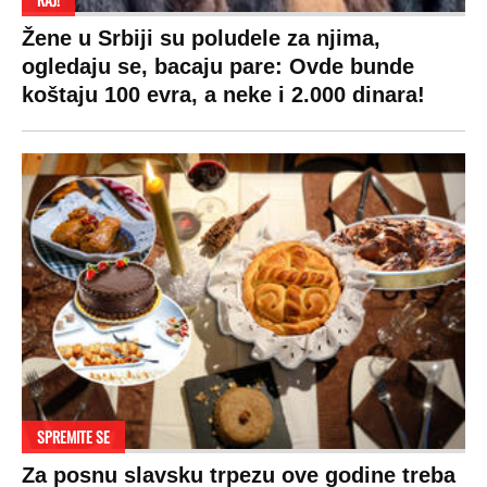
VESTI
SHOWBIZ
SPORT
VIRALNO
Politika
Rijaliti
Fudbal
Bizar
Društvo
Zvezde
Košarka
Svaštara
Hronika
Holivud
Tenis
Tiktok
Ekonomija
Kviz
Ostali sportovi
Beograd
Navijači
Zasadi drvo
Showtime
Kosovo
Sudbine
LIFESTYLE
SVET
MONDO INC.
Život
Planeta
Impressum
Stil
Globalno zagrevanje
Kontakt
Ljubav
Hrvatska
Marketing
Zdravlje
BiH
Politika o kolačićima
Hi-Tech
Crna Gora
Uslovi korišćenja
Kultura
Makedonija
Politika privatnosti