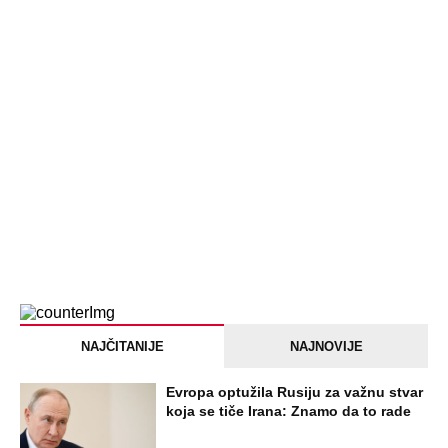
Devojka se bacila sa 5. sprata
Filozofskog fakulteta u Beogradu:
Preminula na licu mesta, istraga u
toku!
Briše holesterol i čuva zglobove: Ova
riba je 3 puta zdravija od lososa, ne
bacajte ulje iz konzerve
PEĐU JE ZBOG POROKA I ŽENA
OSTAVILA, A ONDA SE ZA 3 DANA
DESILO ČUDO! Jeftina stvar ga
IZLEČILA od ALKOHOLA