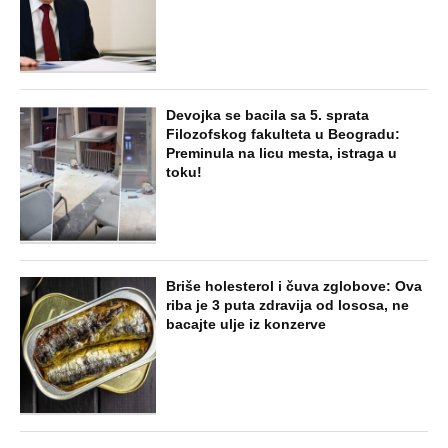
Jezivo priznanje osumnjičenog za
Dankino ubistvo: Telo u crnom džaku
doneo u dvorište, a onda preokret
SVE NAJČITANIJE VESTI