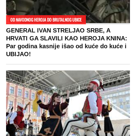
Zbog svadbe trudne Srpkinje i Albanca
proradio nacionalizam! Popljuvali ih samo
tako: "Ti si svoje srpsko izdala"
RAJ!
Žene u Srbiji su poludele za njima,
ogledaju se, bacaju pare: Ovde bunde