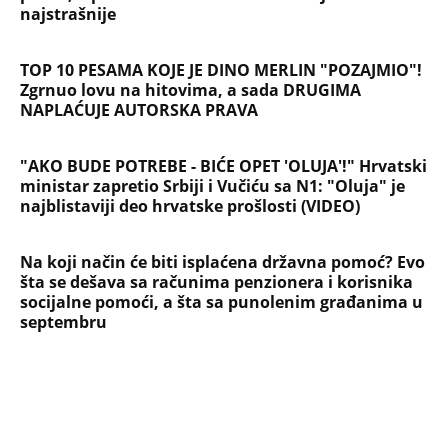
šta se dešava sa računima penzionera i korisnika
socijalne pomoći, a šta sa punolenim građanima u
septembru
NAJČITANIJE
NAJNOVIJE
Evropa optužila Rusiju za važnu stvar
koja se tiče Irana: Znamo da to rade