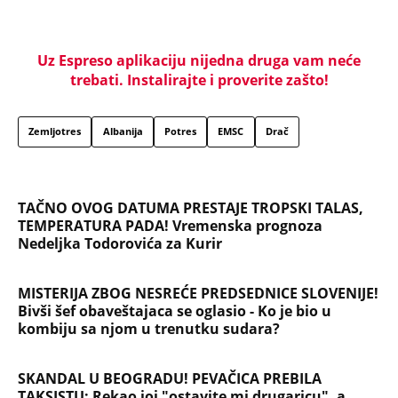
Nedeljka Todorovića za Kurir
MISTERIJA ZBOG NESREĆE PREDSEDNICE SLOVENIJE!
Bivši šef obaveštajaca se oglasio - Ko je bio u
kombiju sa njom u trenutku sudara?
SKANDAL U BEOGRADU! PEVAČICA PREBILA
TAKSISTU: Rekao joj "ostavite mi drugaricu", a
onda je nastao potpuni haos!
PRIJATELJ "KRALJA ZVEZDARE" RAZNET U
BUDVANSKOM "TROUGLU SMRTI": Pamtiće ga po
čuvenoj "Bačimo ih u Savu", da li ga je ubistvo
"crvene beretke" koštalo života?
"U ŠOKU SU ZBOG ONOGA ŠTO SU VIDELI, SRBI SU
DIGLI GLAVU I NEĆE DA ĆUTE" Vučić o užasnim
scenama ustaškog slavlja u Hrvatskoj i napadima
na njega