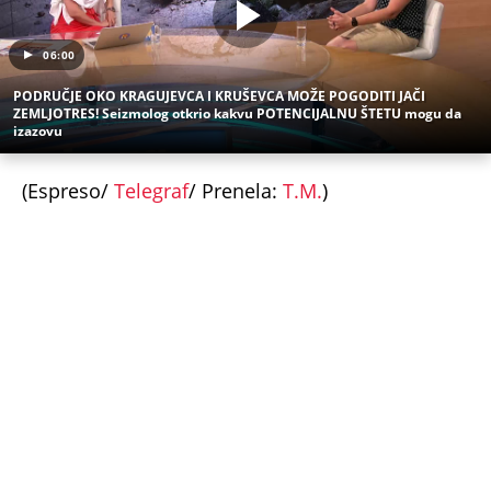
06:00
PODRUČJE OKO KRAGUJEVCA I KRUŠEVCA MOŽE POGODITI JAČI
ZEMLJOTRES! Seizmolog otkrio kakvu POTENCIJALNU ŠTETU mogu da
izazovu
(Espreso/
Telegraf
/ Prenela:
T.M.
)
Uz Espreso aplikaciju nijedna druga vam neće
trebati. Instalirajte i proverite zašto!
Zemljotres
Albanija
Potres
EMSC
Drač
TAČNO OVOG DATUMA PRESTAJE TROPSKI TALAS,
TEMPERATURA PADA! Vremenska prognoza