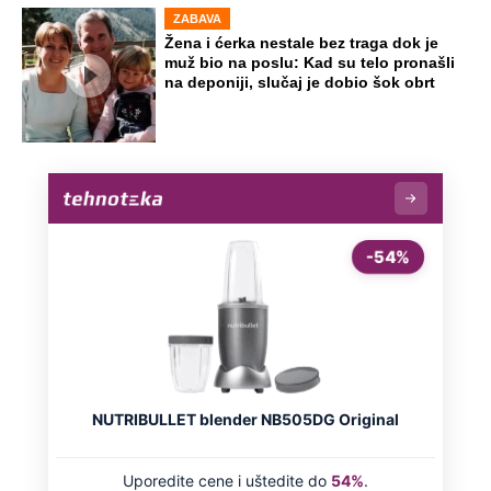
Novo upozorenje RHMZ na nevreme u
Srbiji: Ovim delovima zemlje prete
pljuskovi sa grmljavinom (Foto)
Ovo je žena koju je ubio sin na Novom
Beogradu: Prve slike sa mesta zločina