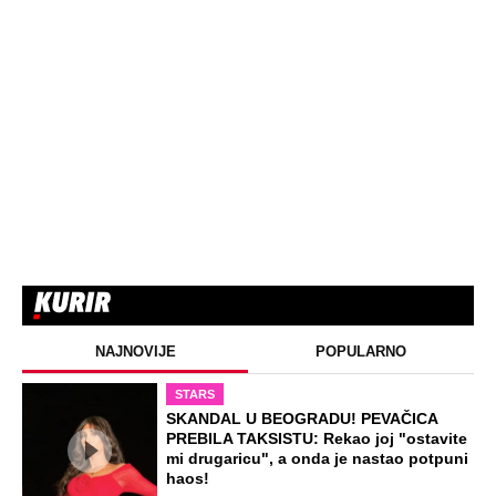
Srceparajuća ispovest majke našeg
muzičara koji je poginuo u saobraćajci:
Svi unutrašnji organi su bili oštećeni...
EXTERNAL ARTICLES
Danijela je sa drugaricom krenula na
jezero, pa nestala bez traga: 2 godine
kasnije nalaze ih u pećini, a priča o tome
šta im se desilo je nešto najstrašnije
STARS
TOP 10 PESAMA KOJE JE DINO MERLIN
"POZAJMIO"! Zgrnuo lovu na hitovima,
a sada DRUGIMA NAPLAĆUJE
AUTORSKA PRAVA
ZABAVA
Žena i ćerka nestale bez traga dok je
muž bio na poslu: Kad su telo pronašli