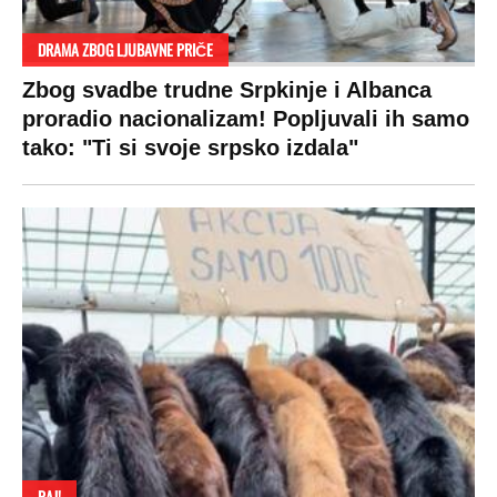
koštaju 100 evra, a neke i 2.000 dinara!
SPREMITE SE
Za posnu slavsku trpezu ove godine treba
izdvojiti ozbiljnu sumu novca: Nečija cela
plata ode na svega 20 gostiju