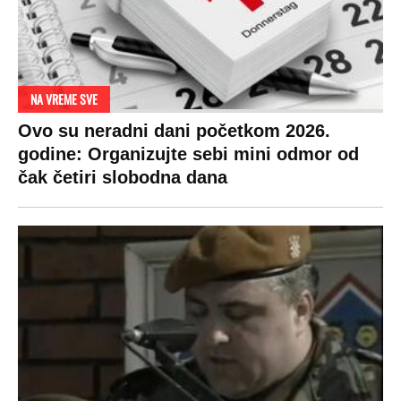
GENERAL IVAN STRELJAO SRBE, A
HRVATI GA SLAVILI KAO HEROJA KNINA:
Par godina kasnije išao od kuće do kuće i
UBIJAO!
DRAMA ZBOG LJUBAVNE PRIČE