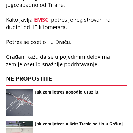
Kako javlja
EMSC
, potres je registrovan na
dubini od 15 kilometara.
Potres se osetio i u Draču.
Građani kažu da se u pojedinim delovima
zemlje osetilo snažnije podrhtavanje.
NE PROPUSTITE
Jak zemljotres pogodio Gruziju!
Jak zemljotres u Krit: Treslo se tlo u Grčkoj