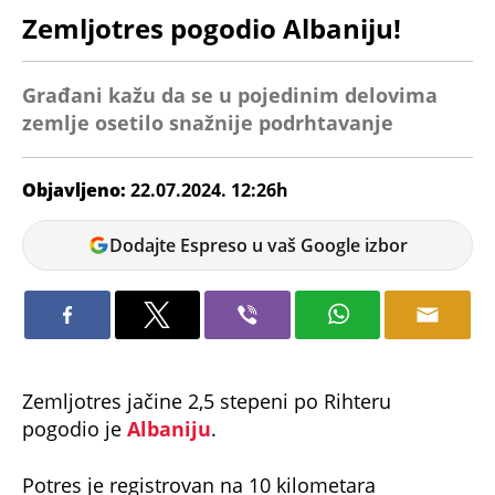
Zemljotres pogodio Albaniju!
Građani kažu da se u pojedinim delovima
zemlje osetilo snažnije podrhtavanje
Objavljeno:
22.07.2024. 12:26h
Tamara
Dodajte Espreso u vaš Google izbor
Marić
Zemljotres jačine 2,5 stepeni po Rihteru
pogodio je
Albaniju
.
Potres je registrovan na 10 kilometara
jugozapadno od Tirane.