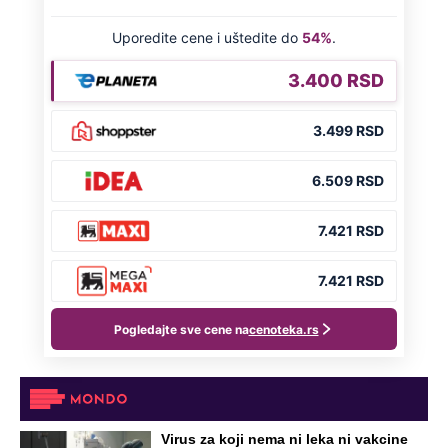
Virus za koji nema ni leka ni vakcine