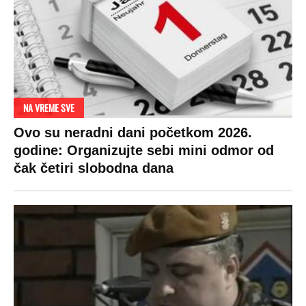
NA VREME SVE
Ovo su neradni dani početkom 2026.
godine: Organizujte sebi mini odmor od
čak četiri slobodna dana