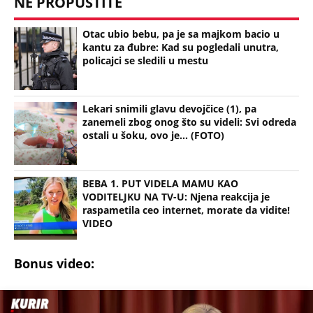
NE PROPUSTITE
Otac ubio bebu, pa je sa majkom bacio u
kantu za đubre: Kad su pogledali unutra,
policajci se sledili u mestu
Lekari snimili glavu devojčice (1), pa
zanemeli zbog onog što su videli: Svi odreda
ostali u šoku, ovo je... (FOTO)
BEBA 1. PUT VIDELA MAMU KAO
VODITELJKU NA TV-U: Njena reakcija je
raspametila ceo internet, morate da vidite!
VIDEO
Bonus video: