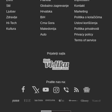
Stil
Globalno zagrevanje
Kontakt
Ljubav
Hrvatska
Marketing
Zdravlje
BiH
Politika o kolačićima
Hi-Tech
Crna Gora
Uslovi korišćenja
Kultura
Makedonija
Politika privatnosti
Auto
Privacy policy
Terms of service
Prijatelji sajta
Pratite nas na: