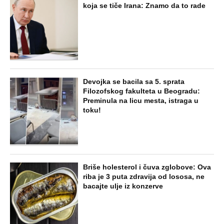
koja se tiče Irana: Znamo da to rade
Devojka se bacila sa 5. sprata
Filozofskog fakulteta u Beogradu:
Preminula na licu mesta, istraga u
toku!
Briše holesterol i čuva zglobove: Ova
riba je 3 puta zdravija od lososa, ne
bacajte ulje iz konzerve