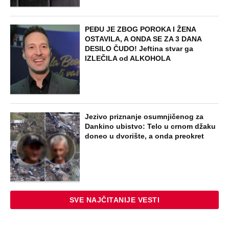
PEĐU JE ZBOG POROKA I ŽENA
OSTAVILA, A ONDA SE ZA 3 DANA
DESILO ČUDO! Jeftina stvar ga
IZLEČILA od ALKOHOLA
Jezivo priznanje osumnjičenog za
Dankino ubistvo: Telo u crnom džaku
doneo u dvorište, a onda preokret
SVE NAJČITANIJE VESTI