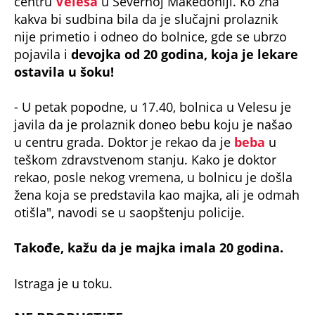
centru
Velesa
u Severnoj Makedoniji. Ko zna
kakva bi sudbina bila da je slučajni prolaznik
nije primetio i odneo do bolnice, gde se ubrzo
pojavila i
devojka od 20 godina, koja je lekare
ostavila u šoku!
- U petak popodne, u 17.40, bolnica u Velesu je
javila da je prolaznik doneo bebu koju je našao
u centru grada. Doktor je rekao da je
beba
u
teškom zdravstvenom stanju. Kako je doktor
rekao, posle nekog vremena, u bolnicu je došla
žena koja se predstavila kao majka, ali je odmah
otišla", navodi se u saopštenju policije.
Takođe, kažu da je majka imala 20 godina.
Istraga je u toku.