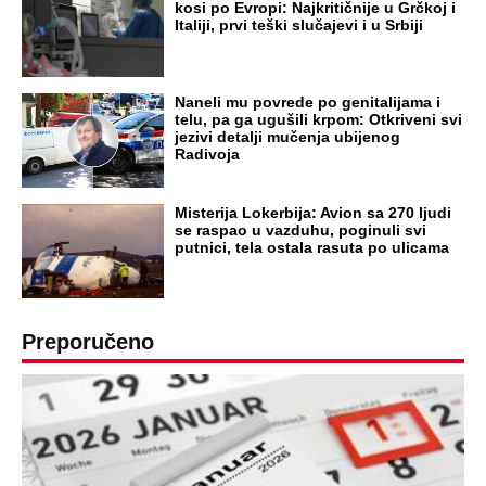
kosi po Evropi: Najkritičnije u Grčkoj i
Italiji, prvi teški slučajevi i u Srbiji
Naneli mu povrede po genitalijama i
telu, pa ga ugušili krpom: Otkriveni svi
jezivi detalji mučenja ubijenog
Radivoja
Misterija Lokerbija: Avion sa 270 ljudi
se raspao u vazduhu, poginuli svi
putnici, tela ostala rasuta po ulicama
Preporučeno