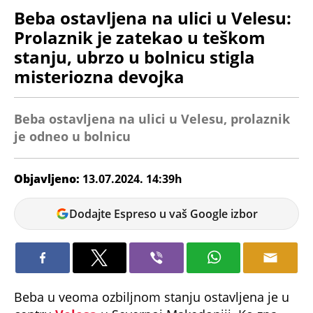
Beba ostavljena na ulici u Velesu:
Prolaznik je zatekao u teškom
stanju, ubrzo u bolnicu stigla
misteriozna devojka
Beba ostavljena na ulici u Velesu, prolaznik
je odneo u bolnicu
Objavljeno:
13.07.2024. 14:39h
Jovana
Dodajte Espreso u vaš Google izbor
Vojinović
Beba u veoma ozbiljnom stanju ostavljena je u