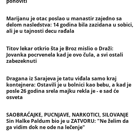
ponoviti
Marijanu je otac poslao u manastir zajedno sa
delom nasledstva: 14 godina bila zazidana u sobici,
ali je u tajnosti decu rađala
Titov lekar otkrio šta je Broz mislio o Draži:
Jovanka pocrvenela kad je ovo čula, a svi ostali
zabezeknuti
Dragana iz Sarajeva je tatu viđala samo kraj
kontejnera: Ostavili je u bolnici kao bebu, a kad je
posle 26 godina srela majku rekla je - e sad će
osveta
SAOBRAĆAJKE, PUCNJAVE, NARKOTICI, SILOVANJE
Sin Halke Paldum bio je u ZATVORU: "Ne želim da
ga vidim dok ne ode na lečenje"