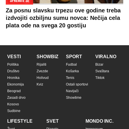
SPREMITE SE
Za posnu slavsku trpezu ove godine treba
izdvojiti ozbiljnu sumu novca: Nečija cela
plata ode na svega 20 gostiju
VESTI
SHOWBIZ
SPORT
VIRALNO
Politika
Rijaliti
Fudbal
Bizar
Društvo
Zvezde
Košarka
Svaštara
Hronika
Holivud
Tenis
Tiktok
Ekonomija
Kviz
Ostali sportovi
Beograd
Navijači
Zasadi drvo
Showtime
Kosovo
Sudbine
LIFESTYLE
SVET
MONDO INC.
Život
Planeta
Impressum