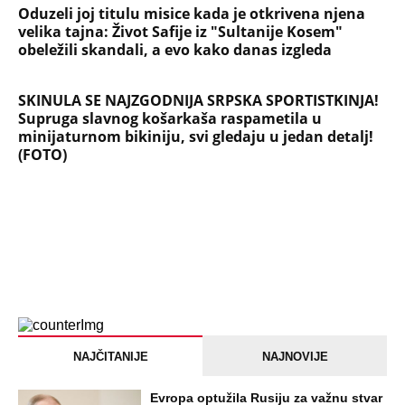
Oduzeli joj titulu misice kada je otkrivena njena
velika tajna: Život Safije iz "Sultanije Kosem"
obeležili skandali, a evo kako danas izgleda
SKINULA SE NAJZGODNIJA SRPSKA SPORTISTKINJA!
Supruga slavnog košarkaša raspametila u
minijaturnom bikiniju, svi gledaju u jedan detalj!
(FOTO)
NAJČITANIJE
NAJNOVIJE
Evropa optužila Rusiju za važnu stvar