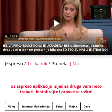
02:25
JEZIVA PRIČA MAJKE KOJOJ JE UKRADENA BEBA: Ekshumacija rađena
dvaput, ni u jednom grobu nije bila ona TO ŠTO SU NAŠLI JE STRAŠNO!
(Espreso /
Tocka.mk
/ Prenela:
J.N.
)
Uz Espreso aplikaciju nijedna druga vam neće
trebati. Instalirajte i proverite zašto!
Veles
Severna Makedonija
Beba
Majka
Dete