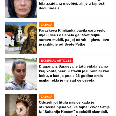
bila zazidana u sobici, ali je u tajnosti
decu rađala
ZABAVA
Paraskeva Rimljanka bacila caru vrelo
ulje u lice i oslepela ga: Svetiteljku
surovo mučili, pa joj odrubili glavu, ovo
je razlikuje od Svete Petke
EXTERNAL ARTICLES
Dragana iz Sarajeva je tatu viđala samo
kraj kontejnera: Ostavili je u bolnici kao
bebu, a kad je posle 26 godina srela
majku rekla je - e sad će osveta
ZABAVA
Oduzeli joj titulu misice kada je
otkrivena njena velika tajna: Život Safije
iz "Sultanije Kosem" obeležili skandali,