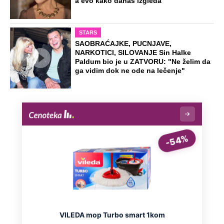
a evo kako danas izgleda
STARS
SAOBRAĆAJKE, PUCNJAVE,
NARKOTICI, SILOVANJE Sin Halke
Paldum bio je u ZATVORU: "Ne želim da
ga vidim dok ne ode na lečenje"