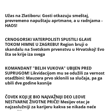
Užas na Zlatiboru: Gosti otkazuju smeštaj,
prevremeno napuštaju aprtmane, a u radnjama -
HAOS!
CRNOGORSKI VATERPOLISTI SPUSTILI GLAVE
TOKOM HIMNE U ZAGREBU! Region bruji o
skandalu na Svetskom prvenstvu u Hrvatskoj! Evo
šta se krije iza svega
KOMANDANT "BELIH VUKOVA" UBIJEN PRED
SUPRUGOM! Likvidacijom mu se odužili za vernost
otadžbini: Mauzera prvo sklonili sa slučaja, pa ga
ubili dve godine kasnije
ČOVEK KOJI JE BIO NAJVAŽNIJI DEO LEOVE
NESTVARNE ŽIVOTNE PRIČE! Mesijev otac je
najzaslužniji za karijeru kakva se nikada neće