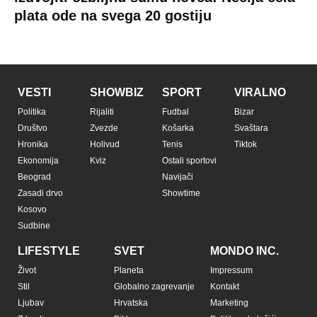
plata ode na svega 20 gostiju
VESTI
SHOWBIZ
SPORT
VIRALNO
Politika
Rijaliti
Fudbal
Bizar
Društvo
Zvezde
Košarka
Svaštara
Hronika
Holivud
Tenis
Tiktok
Ekonomija
Kviz
Ostali sportovi
Beograd
Navijači
Zasadi drvo
Showtime
Kosovo
Sudbine
LIFESTYLE
SVET
MONDO INC.
Život
Planeta
Impressum
Stil
Globalno zagrevanje
Kontakt
Ljubav
Hrvatska
Marketing