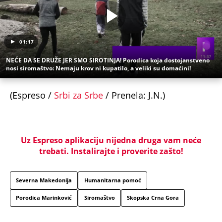
01:17
NEĆE DA SE DRUŽE JER SMO SIROTINJA! Porodica koja dostojanstveno
nosi siromaštvo: Nemaju krov ni kupatilo, a veliki su domaćini!
(Espreso /
Srbi za Srbe
/ Prenela: J.N.)
Uz Espreso aplikaciju nijedna druga vam neće
trebati. Instalirajte i proverite zašto!
Severna Makedonija
Humanitarna pomoć
Porodica Marinković
Siromaštvo
Skopska Crna Gora