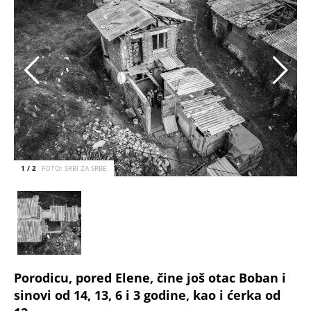
1 / 2
FOTO: SRBI ZA SRBE
Porodicu, pored Elene, čine još otac Boban i
sinovi od 14, 13, 6 i 3 godine, kao i ćerka od