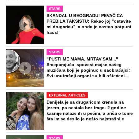
STARS
SKANDAL U BEOGRADU! PEVAČICA
PREBILA TAKSISTU: Rekao joj "ostavite
mi drugaricu", a onda je nastao potpuni
haos!
STARS
"PUSTI ME MAMA, MRTAV SAM..."
Srceparajuća ispovest majke našeg
muzičara koji je poginuo u saobraćajci:
Svi unutrašnji organi su bili oštećeni...
EXTERNAL ARTICLES
Danijela je sa drugaricom krenula na
jezero, pa nestala bez traga: 2 godine
kasnije nalaze ih u pećini, a priča o tome
šta im se desilo je nešto najstrašnije
STARS