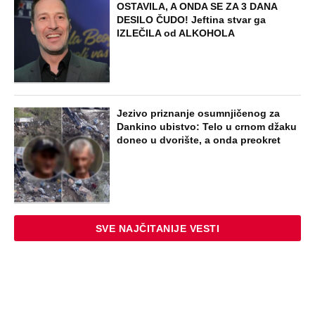
OSTAVILA, A ONDA SE ZA 3 DANA
DESILO ČUDO! Jeftina stvar ga
IZLEČILA od ALKOHOLA
Jezivo priznanje osumnjičenog za
Dankino ubistvo: Telo u crnom džaku
doneo u dvorište, a onda preokret
SVE NAJČITANIJE VESTI