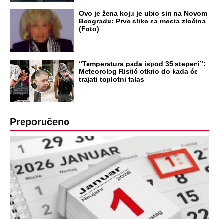
Ovo je žena koju je ubio sin na Novom
Beogradu: Prve slike sa mesta zločina
(Foto)
“Temperatura pada ispod 35 stepeni”:
Meteorolog Ristić otkrio do kada će
trajati toplotni talas
Preporučeno