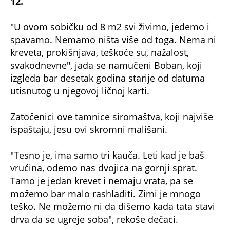
12.
"U ovom sobičku od 8 m2 svi živimo, jedemo i
spavamo. Nemamo ništa više od toga. Nema ni
kreveta, prokišnjava, teškoće su, nažalost,
svakodnevne", jada se namučeni Boban, koji
izgleda bar desetak godina starije od datuma
utisnutog u njegovoj ličnoj karti.
Zatočenici ove tamnice siromaštva, koji najviše
ispaštaju, jesu ovi skromni mališani.
"Tesno je, ima samo tri kauča. Leti kad je baš
vrućina, odemo nas dvojica na gornji sprat.
Tamo je jedan krevet i nemaju vrata, pa se
možemo bar malo rashladiti. Zimi je mnogo
teško. Ne možemo ni da dišemo kada tata stavi
drva da se ugreje soba", rekoše dečaci.