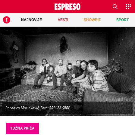
NAJNOVIJE
VESTI
SHOWBIZ
SPORT
Porodica Marinković, Foto: SRBI ZA SRBE
TUŽNA PRIČA