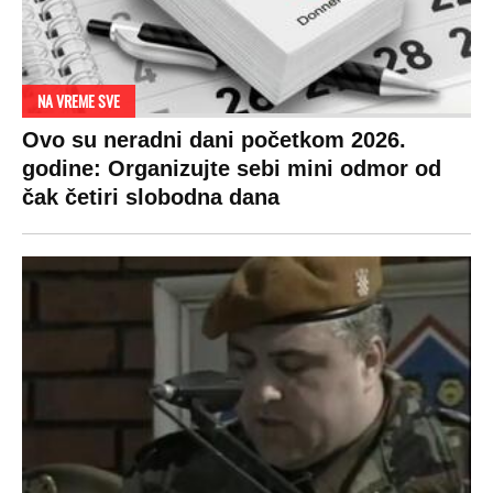
NA VREME SVE
Ovo su neradni dani početkom 2026.
godine: Organizujte sebi mini odmor od
čak četiri slobodna dana