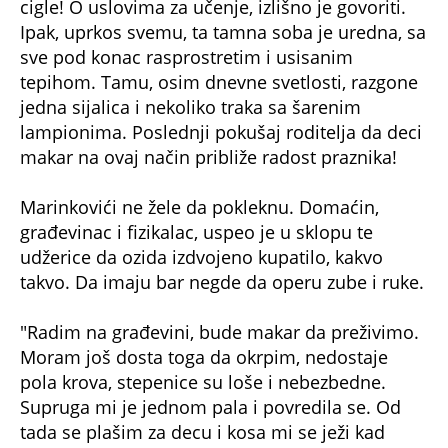
cigle! O uslovima za učenje, izlišno je govoriti.
Ipak, uprkos svemu, ta tamna soba je uredna, sa
sve pod konac rasprostretim i usisanim
tepihom. Tamu, osim dnevne svetlosti, razgone
jedna sijalica i nekoliko traka sa šarenim
lampionima. Poslednji pokušaj roditelja da deci
makar na ovaj način približe radost praznika!
Marinkovići ne žele da pokleknu. Domaćin,
građevinac i fizikalac, uspeo je u sklopu te
udžerice da ozida izdvojeno kupatilo, kakvo
takvo. Da imaju bar negde da operu zube i ruke.
"Radim na građevini, bude makar da preživimo.
Moram još dosta toga da okrpim, nedostaje
pola krova, stepenice su loše i nebezbedne.
Supruga mi je jednom pala i povredila se. Od
tada se plašim za decu i kosa mi se ježi kad