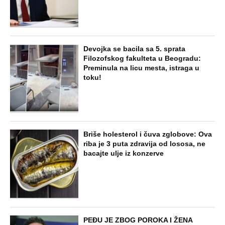
Devojka se bacila sa 5. sprata
Filozofskog fakulteta u Beogradu:
Preminula na licu mesta, istraga u
toku!
Briše holesterol i čuva zglobove: Ova
riba je 3 puta zdravija od lososa, ne
bacajte ulje iz konzerve
PEĐU JE ZBOG POROKA I ŽENA