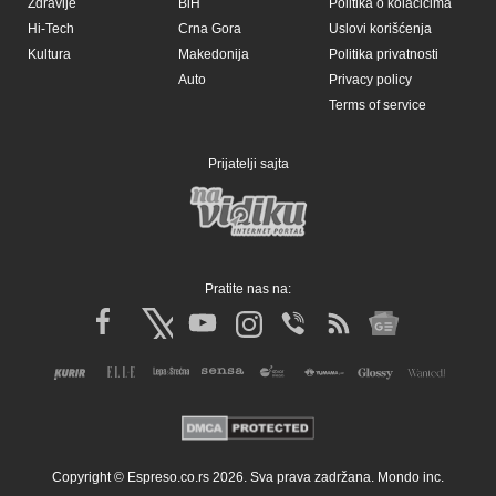
Zdravlje
BiH
Politika o kolačićima
Hi-Tech
Crna Gora
Uslovi korišćenja
Kultura
Makedonija
Politika privatnosti
Auto
Privacy policy
Terms of service
Prijatelji sajta
Pratite nas na:
Copyright © Espreso.co.rs 2026. Sva prava zadržana. Mondo inc.