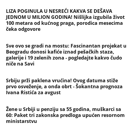
LIZA POGINULA U NESREĆI KAKVA SE DEŠAVA
JEDNOM U MILION GODINA! Nišlijka izgubila život
100 metara od kućnog praga, porodica mesecima
čeka odgovore
Sve ovo se gradi na mostu: Fascinantan projekat u
Beogradu donosi kafiće iznad pešačkih staza,
galerije i 19 zelenih zona - pogledajte kakvo čudo
niče na Savi
Srbiju prži paklena vrućina! Ovog datuma stiže
prvo osveženje, a onda obrt - Šokantna prognoza
Ivana Ristića za avgust
Žene u Srbiji u penziju sa 55 godina, muškarci sa
60: Paket tri zakonska predloga upućen resornom
ministarstvu