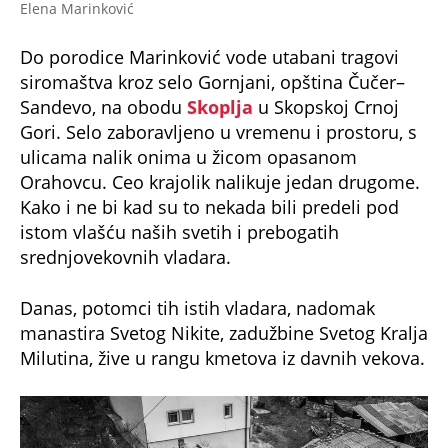
Elena Marinković
Do porodice Marinković vode utabani tragovi
siromaštva kroz selo Gornjani, opština Čučer–
Sandevo, na obodu
Skoplja
u Skopskoj Crnoj
Gori. Selo zaboravljeno u vremenu i prostoru, s
ulicama nalik onima u žicom opasanom
Orahovcu. Ceo krajolik nalikuje jedan drugome.
Kako i ne bi kad su to nekada bili predeli pod
istom vlašću naših svetih i prebogatih
srednjovekovnih vladara.
Danas, potomci tih istih vladara, nadomak
manastira Svetog Nikite, zadužbine Svetog Kralja
Milutina, žive u rangu kmetova iz davnih vekova.