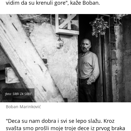
vidim da su krenuli gore", kaže Boban.
foto: SRBI ZA SRBE
Boban Marinković
"Deca su nam dobra i svi se lepo slažu. Kroz
svašta smo prošli moje troje dece iz prvog braka