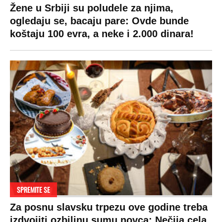
Žene u Srbiji su poludele za njima,
ogledaju se, bacaju pare: Ovde bunde
koštaju 100 evra, a neke i 2.000 dinara!
SPREMITE SE
Za posnu slavsku trpezu ove godine treba
izdvojiti ozbiljnu sumu novca: Nečija cela