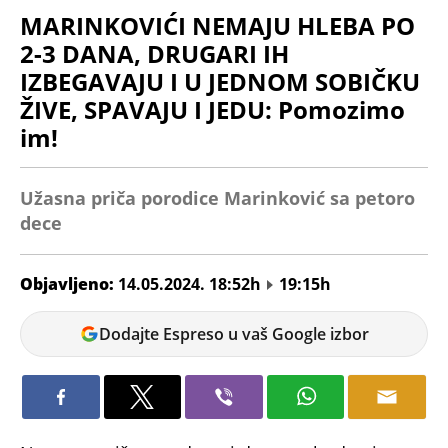
MARINKOVIĆI NEMAJU HLEBA PO
2-3 DANA, DRUGARI IH
IZBEGAVAJU I U JEDNOM SOBIČKU
ŽIVE, SPAVAJU I JEDU: Pomozimo
im!
Užasna priča porodice Marinković sa petoro
dece
Objavljeno:
14.05.2024. 18:52h
19:15h
Jovana
Dodajte Espreso u vaš Google izbor
Vojinović