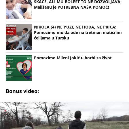
SKAČE, ALI MU BOLEST TO NE DOZVOLJAVA:
Mališanu je POTREBNA NAŠA POMOĆ!
NIKOLA (4) NE PUZI, NE HODA, NE PRIČA:
Pomozimo mu da ode na tretman matičnim
ćelijama u Tursku
Pomozimo Mileni Jokić u borbi za život
Bonus video: