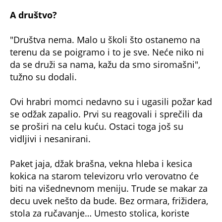
A društvo?
"Društva nema. Malo u školi što ostanemo na
terenu da se poigramo i to je sve. Neće niko ni
da se druži sa nama, kažu da smo siromašni",
tužno su dodali.
Ovi hrabri momci nedavno su i ugasili požar kad
se odžak zapalio. Prvi su reagovali i sprečili da
se proširi na celu kuću. Ostaci toga još su
vidljivi i nesanirani.
Paket jaja, džak brašna, vekna hleba i kesica
kokica na starom televizoru vrlo verovatno će
biti na višednevnom meniju. Trude se makar za
decu uvek nešto da bude. Bez ormara, frižidera,
stola za ručavanje… Umesto stolica, koriste