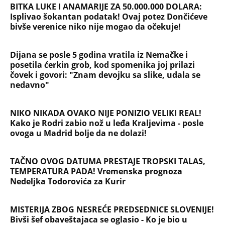
BITKA LUKE I ANAMARIJE ZA 50.000.000 DOLARA:
Isplivao šokantan podatak! Ovaj potez Dončićeve
bivše verenice niko nije mogao da očekuje!
Dijana se posle 5 godina vratila iz Nemačke i
posetila ćerkin grob, kod spomenika joj prilazi
čovek i govori: "Znam devojku sa slike, udala se
nedavno"
NIKO NIKADA OVAKO NIJE PONIZIO VELIKI REAL!
Kako je Rodri zabio nož u leđa Kraljevima - posle
ovoga u Madrid bolje da ne dolazi!
TAČNO OVOG DATUMA PRESTAJE TROPSKI TALAS,
TEMPERATURA PADA! Vremenska prognoza
Nedeljka Todorovića za Kurir
MISTERIJA ZBOG NESREĆE PREDSEDNICE SLOVENIJE!
Bivši šef obaveštajaca se oglasio - Ko je bio u