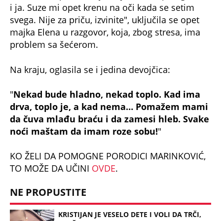
i ja. Suze mi opet krenu na oči kada se setim
svega. Nije za priču, izvinite", uključila se opet
majka Elena u razgovor, koja, zbog stresa, ima
problem sa šećerom.
Na kraju, oglasila se i jedina devojčica:
"
Nekad bude hladno, nekad toplo. Kad ima
drva, toplo je, a kad nema… Pomažem mami
da čuva mlađu braću i da zamesi hleb. Svake
noći maštam da imam roze sobu!
"
KO ŽELI DA POMOGNE PORODICI MARINKOVIĆ,
TO MOŽE DA UČINI
OVDE
.
NE PROPUSTITE
KRISTIJAN JE VESELO DETE I VOLI DA TRČI,