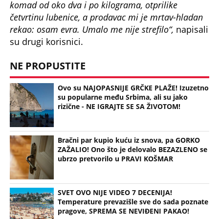
komad od oko dva i po kilograma, otprilike
četvrtinu lubenice, a prodavac mi je mrtav-hladan
rekao: osam evra. Umalo me nije strefilo“,
napisali
su drugi korisnici.
NE PROPUSTITE
Ovo su NAJOPASNIJE GRČKE PLAŽE! Izuzetno
su popularne među Srbima, ali su jako
rizične - NE IGRAJTE SE SA ŽIVOTOM!
Bračni par kupio kuću iz snova, pa GORKO
ZAŽALIO! Ono što je delovalo BEZAZLENO se
ubrzo pretvorilo u PRAVI KOŠMAR
SVET OVO NIJE VIDEO 7 DECENIJA!
Temperature prevazišle sve do sada poznate
pragove, SPREMA SE NEVIĐENI PAKAO!