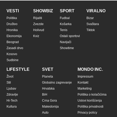
VESTI
SHOWBIZ
SPORT
VIRALNO
Politika
Rijaliti
Fudbal
Bizar
Društvo
Zvezde
Košarka
Svaštara
Hronika
Holivud
Tenis
Tiktok
Ekonomija
Kviz
Ostali sportovi
Beograd
Navijači
Zasadi drvo
Showtime
Kosovo
Sudbine
LIFESTYLE
SVET
MONDO INC.
Život
Planeta
Impressum
Stil
Globalno zagrevanje
Kontakt
Ljubav
Hrvatska
Marketing
Zdravlje
BiH
Politika o kolačićima
Hi-Tech
Crna Gora
Uslovi korišćenja
Kultura
Makedonija
Politika privatnosti
Auto
Privacy policy