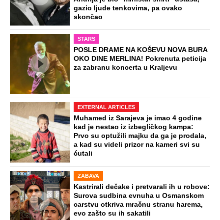
gazio ljude tenkovima, pa ovako
skončao
STARS
POSLE DRAME NA KOŠEVU NOVA BURA
OKO DINE MERLINA! Pokrenuta peticija
za zabranu koncerta u Kraljevu
EXTERNAL ARTICLES
Muhamed iz Sarajeva je imao 4 godine
kad je nestao iz izbegličkog kampa:
Prvo su optužili majku da ga je prodala,
a kad su videli prizor na kameri svi su
ćutali
ZABAVA
Kastrirali dečake i pretvarali ih u robove:
Surova sudbina evnuha u Osmanskom
carstvu otkriva mračnu stranu harema,
evo zašto su ih sakatili