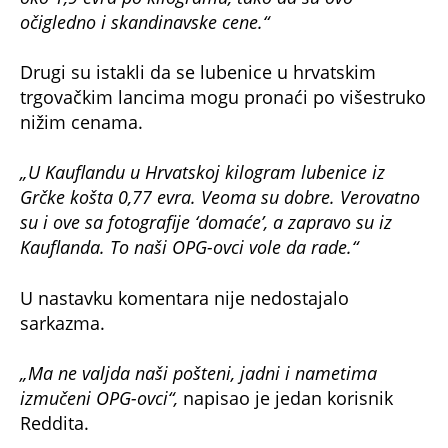
očigledno i skandinavske cene.“
Drugi su istakli da se lubenice u hrvatskim
trgovačkim lancima mogu pronaći po višestruko
nižim cenama.
„U Kauflandu u Hrvatskoj kilogram lubenice iz
Grčke košta 0,77 evra. Veoma su dobre. Verovatno
su i ove sa fotografije ‘domaće’, a zapravo su iz
Kauflanda. To naši OPG-ovci vole da rade.“
U nastavku komentara nije nedostajalo
sarkazma.
„Ma ne valjda naši pošteni, jadni i nametima
izmučeni OPG-ovci“,
napisao je jedan korisnik
Reddita.