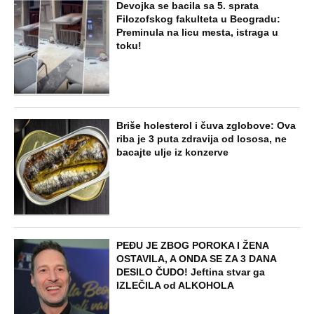
Devojka se bacila sa 5. sprata
Filozofskog fakulteta u Beogradu:
Preminula na licu mesta, istraga u
toku!
Briše holesterol i čuva zglobove: Ova
riba je 3 puta zdravija od lososa, ne
bacajte ulje iz konzerve
PEĐU JE ZBOG POROKA I ŽENA
OSTAVILA, A ONDA SE ZA 3 DANA
DESILO ČUDO! Jeftina stvar ga
IZLEČILA od ALKOHOLA