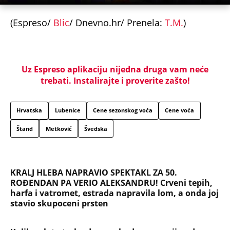
(Espreso/
Blic
/ Dnevno.hr/ Prenela:
T.M.
)
Uz Espreso aplikaciju nijedna druga vam neće
trebati. Instalirajte i proverite zašto!
Hrvatska
Lubenice
Cene sezonskog voća
Cene voća
Štand
Metković
Švedska
KRALJ HLEBA NAPRAVIO SPEKTAKL ZA 50.
ROĐENDAN PA VERIO ALEKSANDRU! Crveni tepih,
harfa i vatromet, estrada napravila lom, a onda joj
stavio skupoceni prsten