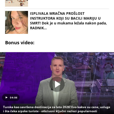
ISPLIVALA MRAČNA PROŠLOST
INSTRUKTORA KOJI SU BACILI MARIJU U
SMRT! Dok je u mukama ležala nakon pada,
RADNIK...
Bonus video:
04:06
Turska kao savršena destinacija za leto 2026! Evo kakve su cene, usluge
i šta čeka srpske turiste - otkriveni ključni razlozi popularnosti