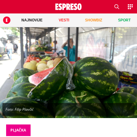
NAJNOVIJE
VESTI
SHOWBIZ
SPORT
Foto: Filip Plavčić
PLJAČKA