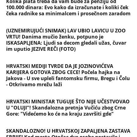
Kolika plata treba da vam bude za penziju od
100.000 dinara: Evo kako da izračunate i koliki ček
čeka radnike sa minimalcem i prosečnom zaradom
(UZNEMIRUJUĆI SNIMAK) LAV UBIO LAVICU U ZOO
VRTU! Danima mučio ženku, potpuno je
ISKASAPLJENA: Ljudi sa decom gledali užas, čuvar
im uputio JEZIVE REČI (FOTO)
HRVATSKI MEDIJI TVRDE DA JE JOZINOVIĆEVA
KARIJERA GOTOVA ZBOG CECE! Počela hajka na
Jakova - U sve upleli fantomsku firmu, Bregu i Čolu
- Otkrivamo mrežu laži
HRVATSKI MINISTAR TUGUJE ŠTO NIJE UČESTVOVAO
U "OLUJI"! Skandalozna pretnja Vučiću zbog Crne
Gore: "Videćemo ko će na kraju završiti gde"
SKANDALOZNO! U HRVATSKOJ ZAPALJENA ZASTAVA