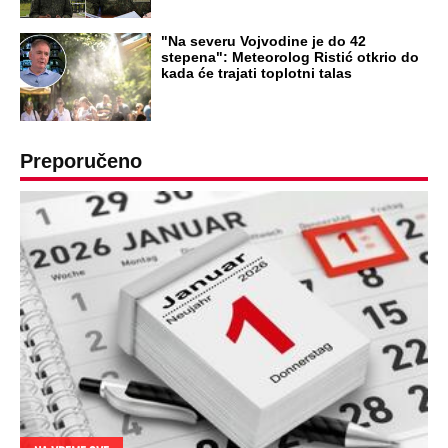
"Na severu Vojvodine je do 42
stepena": Meteorolog Ristić otkrio do
kada će trajati toplotni talas
Preporučeno