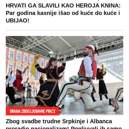
HRVATI GA SLAVILI KAO HEROJA KNINA:
Par godina kasnije išao od kuće do kuće i
UBIJAO!
DRAMA ZBOG LJUBAVNE PRIČE
Zbog svadbe trudne Srpkinje i Albanca
proradio nacionalizam! Popljuvali ih samo