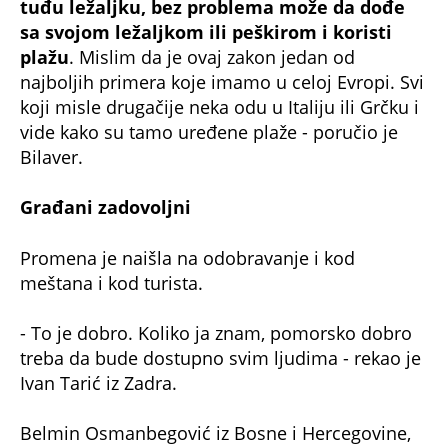
tuđu ležaljku, bez problema može da dođe
sa svojom ležaljkom ili peškirom i koristi
plažu
. Mislim da je ovaj zakon jedan od
najboljih primera koje imamo u celoj Evropi. Svi
koji misle drugačije neka odu u Italiju ili Grčku i
vide kako su tamo uređene plaže - poručio je
Bilaver.
Građani zadovoljni
Promena je naišla na odobravanje i kod
meštana i kod turista.
- To je dobro. Koliko ja znam, pomorsko dobro
treba da bude dostupno svim ljudima - rekao je
Ivan Tarić iz Zadra.
Belmin Osmanbegović iz Bosne i Hercegovine,