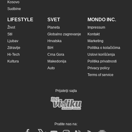
Kosovo
Sudbine
LIFESTYLE
SVET
MONDO INC.
Život
Planeta
Impressum
Stil
Globalno zagrevanje
Kontakt
Ljubav
Hrvatska
Marketing
Zdravlje
BiH
Politika o kolačićima
Hi-Tech
Crna Gora
Uslovi korišćenja
Kultura
Makedonija
Politika privatnosti
Auto
Privacy policy
Terms of service
Prijatelji sajta
Pratite nas na: