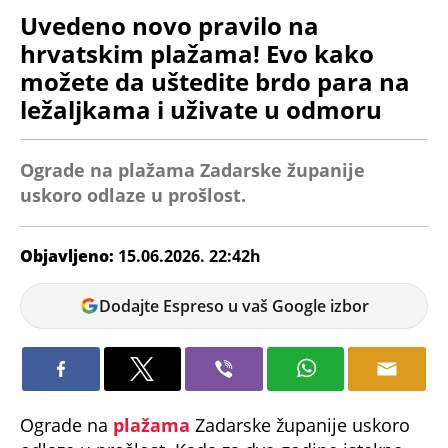
Uvedeno novo pravilo na
hrvatskim plažama! Evo kako
možete da uštedite brdo para na
ležaljkama i uživate u odmoru
Ograde na plažama Zadarske županije
uskoro odlaze u prošlost.
Objavljeno:
15.06.2026. 22:42h
Tatjana
Dodajte Espreso u vaš Google izbor
Maksić
Ograde na
plažama
Zadarske županije uskoro