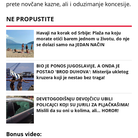
prete novčane kazne, ali i oduzimanje koncesije.
NE PROPUSTITE
Havaji na korak od Srbije: Plaža na koju
morate otići barem jednom u životu, do nje
se dolazi samo na JEDAN NAČIN
BIO JE PONOS JUGOSLAVIJE, A ONDA JE
POSTAO 'BROD DUHOVA': Misterija ukletog
kruzera koji je nestao bez traga!
DEVETOGODIŠNJU DEVOJČICU UBILI
POLICAJCI KOJI SU JURILI ZA PLJAČKAŠIMA!
Mislili da su oni u kolima, ali... HOROR!
Bonus video: