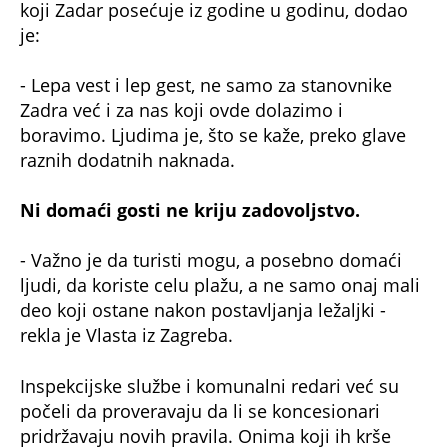
koji Zadar posećuje iz godine u godinu, dodao
je:
- Lepa vest i lep gest, ne samo za stanovnike
Zadra već i za nas koji ovde dolazimo i
boravimo. Ljudima je, što se kaže, preko glave
raznih dodatnih naknada.
Ni domaći gosti ne kriju zadovoljstvo.
- Važno je da turisti mogu, a posebno domaći
ljudi, da koriste celu plažu, a ne samo onaj mali
deo koji ostane nakon postavljanja ležaljki -
rekla je Vlasta iz Zagreba.
Inspekcijske službe i komunalni redari već su
počeli da proveravaju da li se koncesionari
pridržavaju novih pravila. Onima koji ih krše