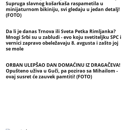
Supruga slavnog košarkaša raspametila u
minijaturnom bikiniju, svi gledaju u jedan detalj!
(FOTO)
Da li je danas Trnova ili Sveta Petka Rimljanka?
Mnogi Srbi su u zabludi - evo koju svetiteljku SPC i
vernici zapravo obeležavaju 8. avgusta i zašto joj
se mole
ORBAN ULEPŠAO DAN DOMAĆINU IZ DRAGAČEVA!
Opušteno uživa u Guči, pa pozirao sa Mihailom -
ovaj susret će zauvek pamtiti! (FOTO)