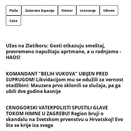
Plaža
Zadarska županija
Odmor
Letovanje
Ušteda
Caka
Užas na Zlatiboru: Gosti otkazuju smeštaj,
prevremeno napuštaju aprtmane, a u radnjama -
HAOS!
KOMANDANT "BELIH VUKOVA" UBIJEN PRED
SUPRUGOM! Likvidacijom mu se odužili za vernost
otadžbini: Mauzera prvo sklonili sa slučaja, pa ga
ubili dve godine kasnije
CRNOGORSKI VATERPOLISTI SPUSTILI GLAVE
TOKOM HIMNE U ZAGREBU! Region bruji o
skandalu na Svetskom prvenstvu u Hrvatskoj! Evo
šta se krije iza svega