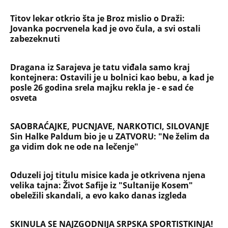
Titov lekar otkrio šta je Broz mislio o Draži:
Jovanka pocrvenela kad je ovo čula, a svi ostali
zabezeknuti
Dragana iz Sarajeva je tatu viđala samo kraj
kontejnera: Ostavili je u bolnici kao bebu, a kad je
posle 26 godina srela majku rekla je - e sad će
osveta
SAOBRAĆAJKE, PUCNJAVE, NARKOTICI, SILOVANJE
Sin Halke Paldum bio je u ZATVORU: "Ne želim da
ga vidim dok ne ode na lečenje"
Oduzeli joj titulu misice kada je otkrivena njena
velika tajna: Život Safije iz "Sultanije Kosem"
obeležili skandali, a evo kako danas izgleda
SKINULA SE NAJZGODNIJA SRPSKA SPORTISTKINJA!