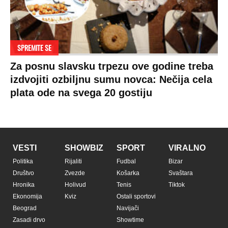
SPREMITE SE
Za posnu slavsku trpezu ove godine treba
izdvojiti ozbiljnu sumu novca: Nečija cela
plata ode na svega 20 gostiju
VESTI
SHOWBIZ
SPORT
VIRALNO
Politika
Rijaliti
Fudbal
Bizar
Društvo
Zvezde
Košarka
Svaštara
Hronika
Holivud
Tenis
Tiktok
Ekonomija
Kviz
Ostali sportovi
Beograd
Navijači
Zasadi drvo
Showtime