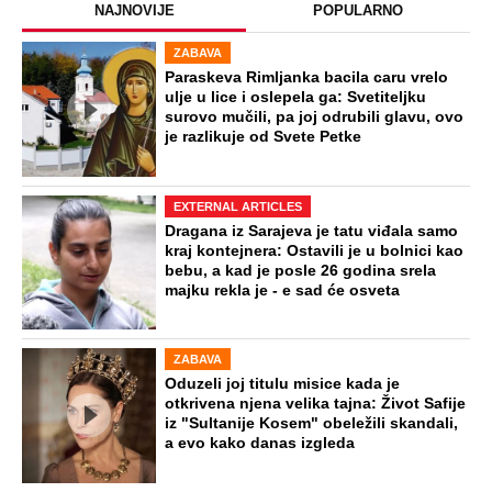
NAJNOVIJE
POPULARNO
ZABAVA
Paraskeva Rimljanka bacila caru vrelo
ulje u lice i oslepela ga: Svetiteljku
surovo mučili, pa joj odrubili glavu, ovo
je razlikuje od Svete Petke
EXTERNAL ARTICLES
Dragana iz Sarajeva je tatu viđala samo
kraj kontejnera: Ostavili je u bolnici kao
bebu, a kad je posle 26 godina srela
majku rekla je - e sad će osveta
ZABAVA
Oduzeli joj titulu misice kada je
otkrivena njena velika tajna: Život Safije
iz "Sultanije Kosem" obeležili skandali,
a evo kako danas izgleda