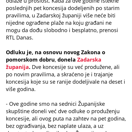
odlaze u prošlost. Kada za dve godine istekne
poslednjih pet koncesija dodeljenih po starim
pravilima, u Zadarskoj županiji više neće biti
nijedne ograđene plaže na koju građani ne
mogu da dođu slobodno i besplatno, prenosi
RTL Danas.
Odluku je, na osnovu novog Zakona o
pomorskom dobru
,
donela
Zadarska
županija
.
Dve koncesije su već produžene, ali
po novim pravilima, a skraćeno je i trajanje
koncesija koje su se ranije dodeljivale na deset i
više godina.
- Ove godine smo na sednici Županijske
skupštine doneli već dve odluke o produženju
koncesije, ali ovog puta na zahtev na pet godina,
bez ograđivanja, bez naplate ulaza, a uz