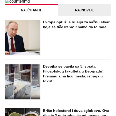
NAJČITANIJE
NAJNOVIJE
Evropa optužila Rusiju za važnu stvar
koja se tiče Irana: Znamo da to rade
Devojka se bacila sa 5. sprata
Filozofskog fakulteta u Beogradu:
Preminula na licu mesta, istraga u
toku!
Briše holesterol i čuva zglobove: Ova
riba je 3 puta zdravija od lososa, ne