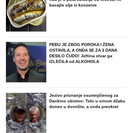
bacajte ulje iz konzerve
PEĐU JE ZBOG POROKA I ŽENA
OSTAVILA, A ONDA SE ZA 3 DANA
DESILO ČUDO! Jeftina stvar ga
IZLEČILA od ALKOHOLA
Jezivo priznanje osumnjičenog za
Dankino ubistvo: Telo u crnom džaku
doneo u dvorište, a onda preokret