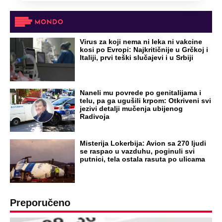
Virus za koji nema ni leka ni vakcine
kosi po Evropi: Najkritičnije u Grčkoj i
Italiji, prvi teški slučajevi i u Srbiji
Naneli mu povrede po genitalijama i
telu, pa ga ugušili krpom: Otkriveni svi
jezivi detalji mučenja ubijenog
Radivoja
Misterija Lokerbija: Avion sa 270 ljudi
se raspao u vazduhu, poginuli svi
putnici, tela ostala rasuta po ulicama
Preporučeno