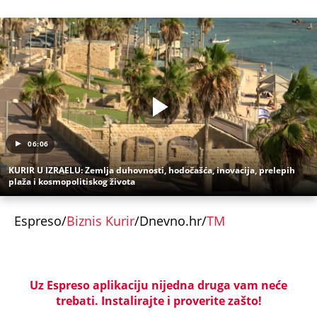
06:06
KURIR U IZRAELU: Zemlja duhovnosti, hodočašća, inovacija, prelepih
plaža i kosmopolitiskog života
Espreso/
Biznis Kurir
/Dnevno.hr/
TM
Uz Espreso aplikaciju nijedna druga vam neće
trebati. Instalirajte i proverite zašto!