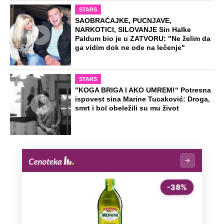
STARS
SAOBRAĆAJKE, PUCNJAVE,
NARKOTICI, SILOVANJE Sin Halke
Paldum bio je u ZATVORU: "Ne želim da
ga vidim dok ne ode na lečenje"
STARS
"KOGA BRIGA I AKO UMREM!“ Potresna
ispovest sina Marine Tucaković: Droga,
smrt i bol obeležili su mu život