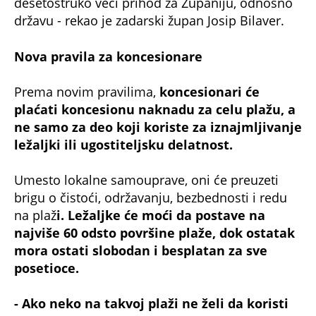
desetostruko veći prihod za Županiju, odnosno
državu - rekao je zadarski župan Josip Bilaver.
Nova pravila za koncesionare
Prema novim pravilima,
koncesionari će
plaćati koncesionu naknadu za celu plažu, a
ne samo za deo koji koriste za iznajmljivanje
ležaljki ili ugostiteljsku delatnost.
Umesto lokalne samouprave, oni će preuzeti
brigu o čistoći, održavanju, bezbednosti i redu
na plaž
i. Ležaljke će moći da postave na
najviše 60 odsto površine plaže, dok ostatak
mora ostati slobodan i besplatan za sve
posetioce.
- Ako neko na takvoj plaži ne želi da koristi