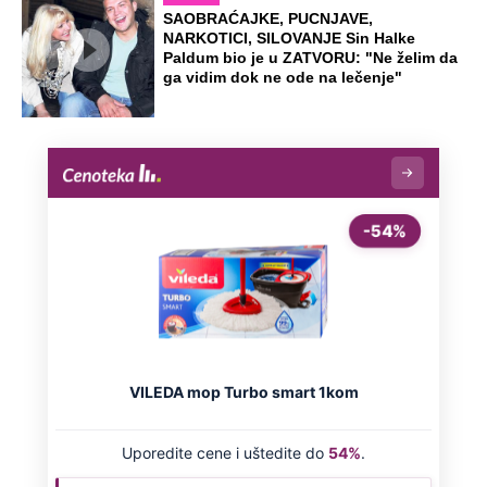
SAOBRAĆAJKE, PUCNJAVE,
NARKOTICI, SILOVANJE Sin Halke
Paldum bio je u ZATVORU: "Ne želim da
ga vidim dok ne ode na lečenje"