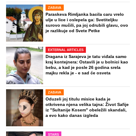
ZABAVA
Paraskeva Rimljanka bacila caru vrelo
ulje u lice i oslepela ga: Svetiteljku
surovo mučili, pa joj odrubili glavu, ovo
je razlikuje od Svete Petke
EXTERNAL ARTICLES
Dragana iz Sarajeva je tatu viđala samo
kraj kontejnera: Ostavili je u bolnici kao
bebu, a kad je posle 26 godina srela
majku rekla je - e sad će osveta
ZABAVA
Oduzeli joj titulu misice kada je
otkrivena njena velika tajna: Život Safije
iz "Sultanije Kosem" obeležili skandali,
a evo kako danas izgleda
STARS