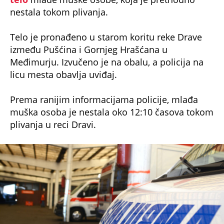
nestala tokom plivanja.
Telo je pronađeno u starom koritu reke Drave
između Pušćina i Gornjeg Hrašćana u
Međimurju. Izvučeno je na obalu, a policija na
licu mesta obavlja uviđaj.
Prema ranijim informacijama policije, mlađa
muška osoba je nestala oko 12:10 časova tokom
plivanja u reci Dravi.