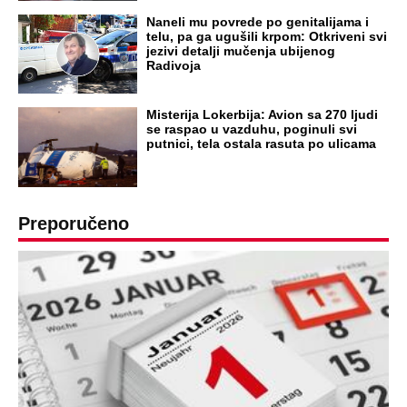
Naneli mu povrede po genitalijama i
telu, pa ga ugušili krpom: Otkriveni svi
jezivi detalji mučenja ubijenog
Radivoja
Misterija Lokerbija: Avion sa 270 ljudi
se raspao u vazduhu, poginuli svi
putnici, tela ostala rasuta po ulicama
Preporučeno