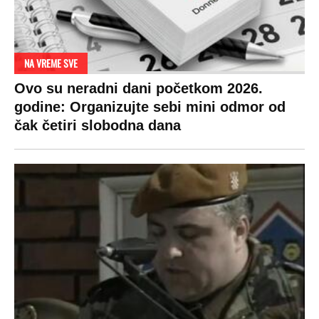
NA VREME SVE
Ovo su neradni dani početkom 2026.
godine: Organizujte sebi mini odmor od
čak četiri slobodna dana