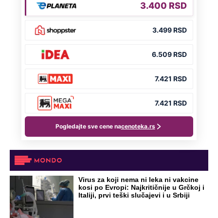
Virus za koji nema ni leka ni vakcine
kosi po Evropi: Najkritičnije u Grčkoj i
Italiji, prvi teški slučajevi i u Srbiji