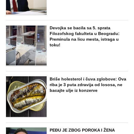
Devojka se bacila sa 5. sprata
Filozofskog fakulteta u Beogradu:
Preminula na licu mesta, istraga u
toku!
Briše holesterol i čuva zglobove: Ova
riba je 3 puta zdravija od lososa, ne
bacajte ulje iz konzerve
PEĐU JE ZBOG POROKA I ŽENA