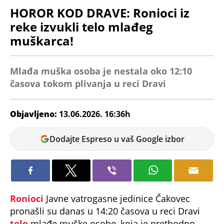
HOROR KOD DRAVE: Ronioci iz
reke izvukli telo mlađeg
muškarca!
Mlađa muška osoba je nestala oko 12:10
časova tokom plivanja u reci Dravi
Objavljeno:
13.06.2026. 16:36h
Miloš
Dodajte Espreso u vaš Google izbor
Dojčinović
Ronioci
Javne vatrogasne jedinice Čakovec
pronašli su danas u 14:20 časova u reci Dravi
telo
mlađe muške osobe, koja je prethodno