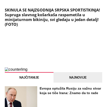
SKINULA SE NAJZGODNIJA SRPSKA SPORTISTKINJA!
Supruga slavnog košarkaša raspametila u
minijaturnom bikiniju, svi gledaju u jedan detalj!
(FOTO)
NAJČITANIJE
NAJNOVIJE
Evropa optužila Rusiju za važnu stvar
koja se tiče Irana: Znamo da to rade