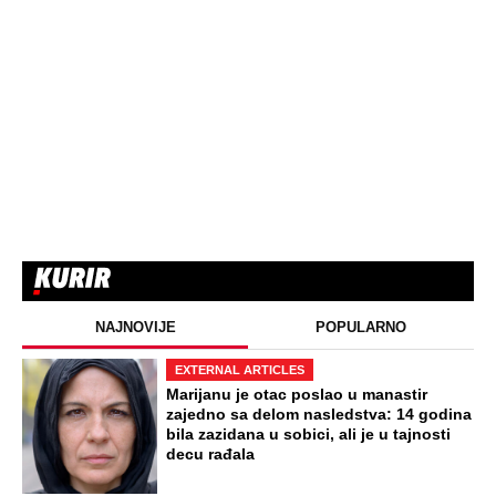
NAJNOVIJE
POPULARNO
EXTERNAL ARTICLES
Marijanu je otac poslao u manastir
zajedno sa delom nasledstva: 14 godina
bila zazidana u sobici, ali je u tajnosti
decu rađala