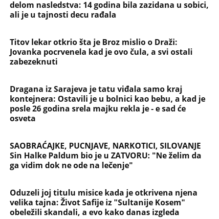
delom nasledstva: 14 godina bila zazidana u sobici,
ali je u tajnosti decu rađala
Titov lekar otkrio šta je Broz mislio o Draži:
Jovanka pocrvenela kad je ovo čula, a svi ostali
zabezeknuti
Dragana iz Sarajeva je tatu viđala samo kraj
kontejnera: Ostavili je u bolnici kao bebu, a kad je
posle 26 godina srela majku rekla je - e sad će
osveta
SAOBRAĆAJKE, PUCNJAVE, NARKOTICI, SILOVANJE
Sin Halke Paldum bio je u ZATVORU: "Ne želim da
ga vidim dok ne ode na lečenje"
Oduzeli joj titulu misice kada je otkrivena njena
velika tajna: Život Safije iz "Sultanije Kosem"
obeležili skandali, a evo kako danas izgleda