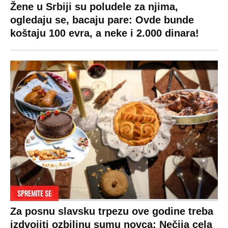
Žene u Srbiji su poludele za njima,
ogledaju se, bacaju pare: Ovde bunde
koštaju 100 evra, a neke i 2.000 dinara!
SPREMITE SE
Za posnu slavsku trpezu ove godine treba
izdvojiti ozbiljnu sumu novca: Nečija cela