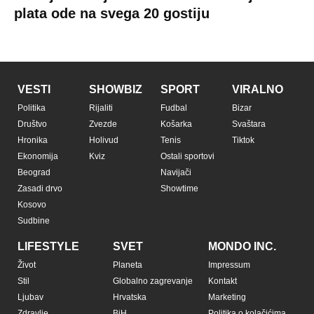
plata ode na svega 20 gostiju
VESTI
SHOWBIZ
SPORT
VIRALNO
Politika
Rijaliti
Fudbal
Bizar
Društvo
Zvezde
Košarka
Svaštara
Hronika
Holivud
Tenis
Tiktok
Ekonomija
Kviz
Ostali sportovi
Beograd
Navijači
Zasadi drvo
Showtime
Kosovo
Sudbine
LIFESTYLE
SVET
MONDO INC.
Život
Planeta
Impressum
Stil
Globalno zagrevanje
Kontakt
Ljubav
Hrvatska
Marketing
Zdravlje
BiH
Politika o kolačićima