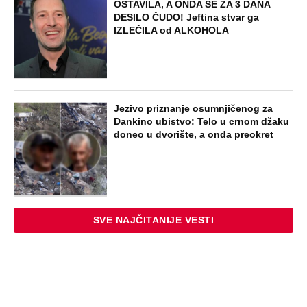
OSTAVILA, A ONDA SE ZA 3 DANA
DESILO ČUDO! Jeftina stvar ga
IZLEČILA od ALKOHOLA
Jezivo priznanje osumnjičenog za
Dankino ubistvo: Telo u crnom džaku
doneo u dvorište, a onda preokret
SVE NAJČITANIJE VESTI