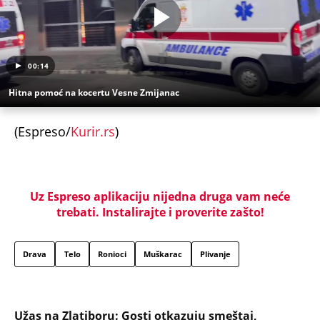
00:14
Hitna pomoć na kocertu Vesne Zmijanac
(Espreso/
Kurir.rs
)
Uz Espreso aplikaciju nijedna druga vam neće
trebati. Instalirajte i proverite zašto!
Drava
Telo
Ronioci
Muškarac
Plivanje
Užas na Zlatiboru: Gosti otkazuju smeštaj,