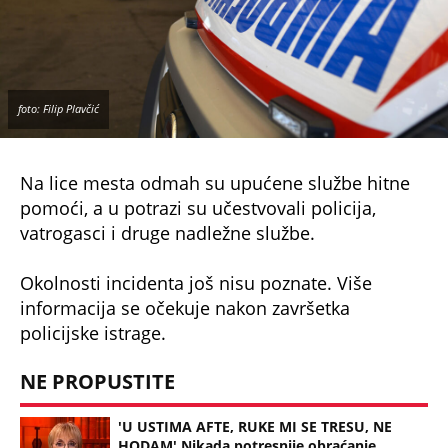
foto: Filip Plavčić
Na lice mesta odmah su upućene službe hitne
pomoći, a u potrazi su učestvovali policija,
vatrogasci i druge nadležne službe.
Okolnosti incidenta još nisu poznate. Više
informacija se očekuje nakon završetka
policijske istrage.
NE PROPUSTITE
'U USTIMA AFTE, RUKE MI SE TRESU, NE
HODAM' Nikada potresnije obraćanje