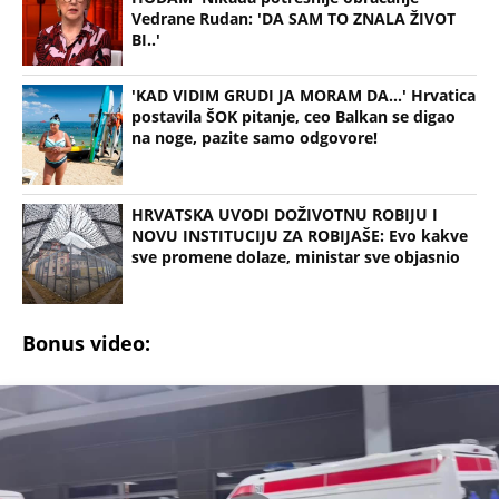
Vedrane Rudan: 'DA SAM TO ZNALA ŽIVOT
BI..'
'KAD VIDIM GRUDI JA MORAM DA...' Hrvatica
postavila ŠOK pitanje, ceo Balkan se digao
na noge, pazite samo odgovore!
HRVATSKA UVODI DOŽIVOTNU ROBIJU I
NOVU INSTITUCIJU ZA ROBIJAŠE: Evo kakve
sve promene dolaze, ministar sve objasnio
Bonus video: