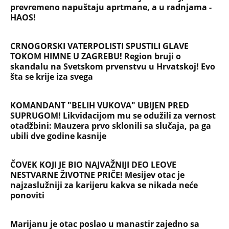
prevremeno napuštaju aprtmane, a u radnjama -
HAOS!
CRNOGORSKI VATERPOLISTI SPUSTILI GLAVE
TOKOM HIMNE U ZAGREBU! Region bruji o
skandalu na Svetskom prvenstvu u Hrvatskoj! Evo
šta se krije iza svega
KOMANDANT "BELIH VUKOVA" UBIJEN PRED
SUPRUGOM! Likvidacijom mu se odužili za vernost
otadžbini: Mauzera prvo sklonili sa slučaja, pa ga
ubili dve godine kasnije
ČOVEK KOJI JE BIO NAJVAŽNIJI DEO LEOVE
NESTVARNE ŽIVOTNE PRIČE! Mesijev otac je
najzaslužniji za karijeru kakva se nikada neće
ponoviti
Marijanu je otac poslao u manastir zajedno sa