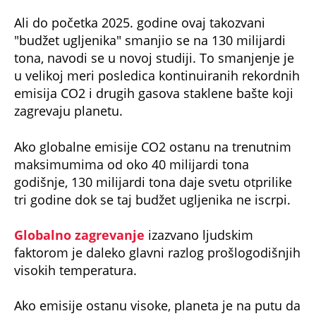
Ali do početka 2025. godine ovaj takozvani
"budžet ugljenika" smanjio se na 130 milijardi
tona, navodi se u novoj studiji. To smanjenje je
u velikoj meri posledica kontinuiranih rekordnih
emisija CO2 i drugih gasova staklene bašte koji
zagrevaju planetu.
Ako globalne emisije CO2 ostanu na trenutnim
maksimumima od oko 40 milijardi tona
godišnje, 130 milijardi tona daje svetu otprilike
tri godine dok se taj budžet ugljenika ne iscrpi.
Globalno zagrevanje
izazvano ljudskim
faktorom je daleko glavni razlog prošlogodišnjih
visokih temperatura.
Ako emisije ostanu visoke, planeta je na putu da