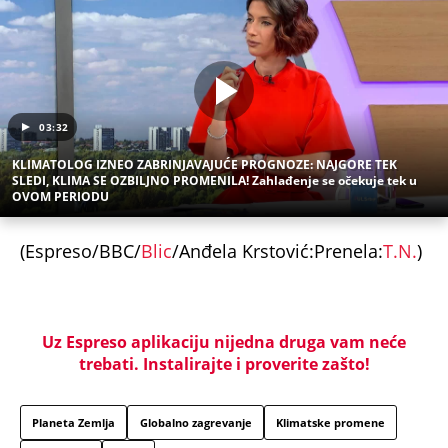
03:32
KLIMATOLOG IZNEO ZABRINJAVAJUĆE PROGNOZE: NAJGORE TEK
SLEDI, KLIMA SE OZBILJNO PROMENILA! Zahlađenje se očekuje tek u
OVOM PERIODU
(Espreso/BBC/
Blic
/Anđela Krstović:Prenela:
T.N.
)
Uz Espreso aplikaciju nijedna druga vam neće
trebati. Instalirajte i proverite zašto!
Planeta Zemlja
Globalno zagrevanje
Klimatske promene