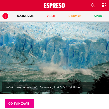
NAJNOVIJE
VESTI
SHOWBIZ
SPORT
Globalno zagrevanje, Foto: Ilustracija, EPA-EFE/ Ariel Molina
OD SVIH ZAVISI