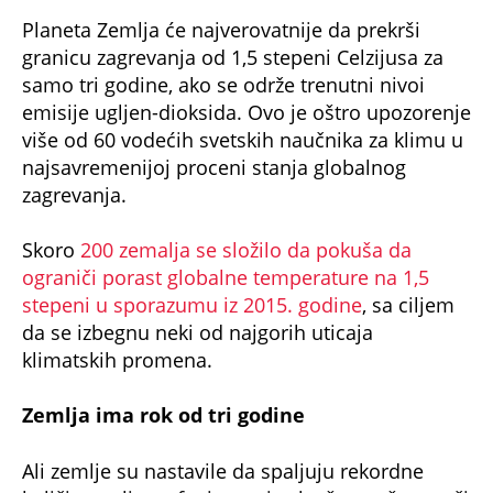
Planeta Zemlja će najverovatnije da prekrši
granicu zagrevanja od 1,5 stepeni Celzijusa za
samo tri godine, ako se održe trenutni nivoi
emisije ugljen-dioksida. Ovo je oštro upozorenje
više od 60 vodećih svetskih naučnika za klimu u
najsavremenijoj proceni stanja globalnog
zagrevanja.
Skoro
200 zemalja se složilo da pokuša da
ograniči porast globalne temperature na 1,5
stepeni u sporazumu iz 2015. godine
, sa ciljem
da se izbegnu neki od najgorih uticaja
klimatskih promena.
Zemlja ima rok od tri godine
Ali zemlje su nastavile da spaljuju rekordne