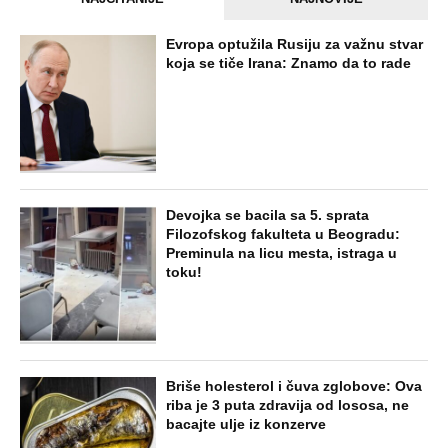
Evropa optužila Rusiju za važnu stvar
koja se tiče Irana: Znamo da to rade
Devojka se bacila sa 5. sprata
Filozofskog fakulteta u Beogradu:
Preminula na licu mesta, istraga u
toku!
Briše holesterol i čuva zglobove: Ova
riba je 3 puta zdravija od lososa, ne
bacajte ulje iz konzerve