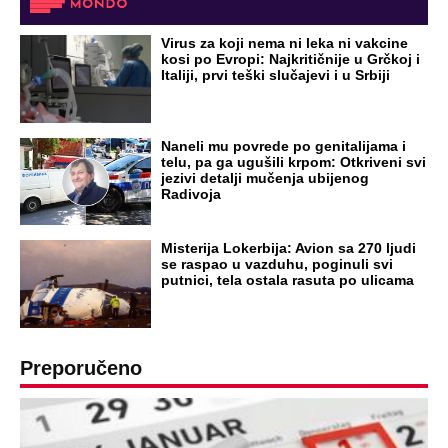
Virus za koji nema ni leka ni vakcine
kosi po Evropi: Najkritičnije u Grčkoj i
Italiji, prvi teški slučajevi i u Srbiji
Naneli mu povrede po genitalijama i
telu, pa ga ugušili krpom: Otkriveni svi
jezivi detalji mučenja ubijenog
Radivoja
Misterija Lokerbija: Avion sa 270 ljudi
se raspao u vazduhu, poginuli svi
putnici, tela ostala rasuta po ulicama
Preporučeno