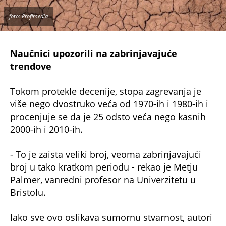
foto: Profimedia
Naučnici upozorili na zabrinjavajuće
trendove
Tokom protekle decenije, stopa zagrevanja je
više nego dvostruko veća od 1970-ih i 1980-ih i
procenjuje se da je 25 odsto veća nego kasnih
2000-ih i 2010-ih.
- To je zaista veliki broj, veoma zabrinjavajući
broj u tako kratkom periodu - rekao je Metju
Palmer, vanredni profesor na Univerzitetu u
Bristolu.
Iako sve ovo oslikava sumornu stvarnost, autori