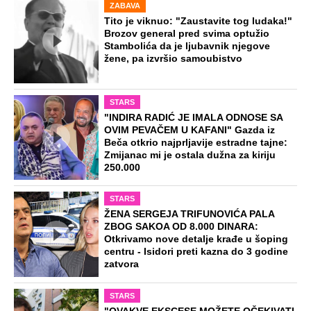
ZABAVA
Tito je viknuo: "Zaustavite tog ludaka!"
Brozov general pred svima optužio
Stambolića da je ljubavnik njegove
žene, pa izvršio samoubistvo
STARS
"INDIRA RADIĆ JE IMALA ODNOSE SA
OVIM PEVAČEM U KAFANI" Gazda iz
Beča otkrio najprljavije estradne tajne:
Zmijanac mi je ostala dužna za kiriju
250.000
STARS
ŽENA SERGEJA TRIFUNOVIĆA PALA
ZBOG SAKOA OD 8.000 DINARA:
Otkrivamo nove detalje krađe u šoping
centru - Isidori preti kazna do 3 godine
zatvora
STARS