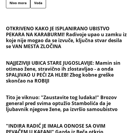
Nivo mora
Voda
OTKRIVENO KAKO JE ISPLANIRANO UBISTVO
PEKARA NA KARABURMI! Radivoje upao u zamku iz
koje nije mogao da se izvuče, ključna stvar desila
se VAN MESTA ZLOČINA
NAJJEZIVIJI UBICA STARE JUGOSLAVIJE: Mamin sin
otimao žene, stravično ih zlostavljao - a onda
SPALJIVAO U PEĆI ZA HLEB! Zbog kobne greške
skončao na ROBIJI
Tito je viknuo: "Zaustavite tog ludaka!" Brozov
general pred svima optužio Stambolića da je
ljubavnik njegove žene, pa izvršio samoubistvo
"INDIRA RADIĆ JE IMALA ODNOSE SA OVIM
PEVAČEM U KAFANI" Gazda iz Beča otkrio