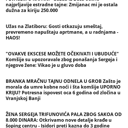
najprljavije estradne tajne: Zmijanac mi je ostala
dužna za kiriju 250.000
Užas na Zlatiboru: Gosti otkazuju smeštaj,
prevremeno napuštaju aprtmane, a u radnjama -
HAOS!
"OVAKVE EKSCESE MOŽETE OČEKIVATI I UBUDUĆE"
Komšije su upozoravale zbog ponašanja Sergeja i
njegove žene: Vikao je u gluvo doba
BRANKA MRAČNU TAJNU ODNELA U GROB Zašto je
morala da umre kobne noći i šta komšije UPORNO
KRIJU? Potresna ispovest oca 6 godina od zločina u
Vranjskoj Banji
ŽENA SERGEJA TRIFUNOVIĆA PALA ZBOG SAKOA OD
8.000 DINARA: Otkrivamo nove detalje krađe u
šoping centru - Isidori preti kazna do 3 godine