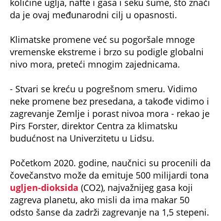
količine uglja, nafte i gasa i seku šume, što znači
da je ovaj međunarodni cilj u opasnosti.
Klimatske promene već su pogoršale mnoge
vremenske ekstreme i brzo su podigle globalni
nivo mora, preteći mnogim zajednicama.
- Stvari se kreću u pogrešnom smeru. Vidimo
neke promene bez presedana, a takođe vidimo i
zagrevanje Zemlje i porast nivoa mora - rekao je
Pirs Forster, direktor Centra za klimatsku
budućnost na Univerzitetu u Lidsu.
Početkom 2020. godine, naučnici su procenili da
čovečanstvo može da emituje 500 milijardi tona
ugljen-dioksida
(CO2), najvažnijeg gasa koji
zagreva planetu, ako misli da ima makar 50
odsto šanse da zadrži zagrevanje na 1,5 stepeni.