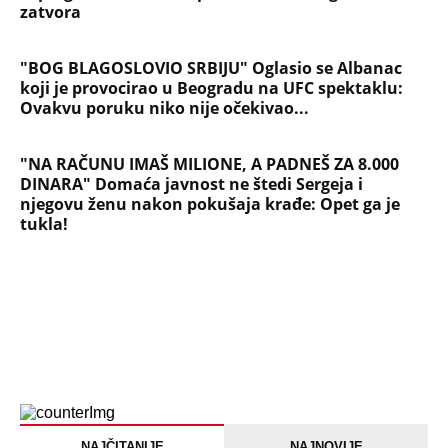
zatvora
"BOG BLAGOSLOVIO SRBIJU" Oglasio se Albanac
koji je provocirao u Beogradu na UFC spektaklu:
Ovakvu poruku niko nije očekivao...
"NA RAČUNU IMAŠ MILIONE, A PADNEŠ ZA 8.000
DINARA" Domaća javnost ne štedi Sergeja i
njegovu ženu nakon pokušaja krađe: Opet ga je
tukla!
NAJČITANIJE
NAJNOVIJE