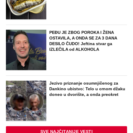
PEĐU JE ZBOG POROKA I ŽENA
OSTAVILA, A ONDA SE ZA 3 DANA
DESILO ČUDO! Jeftina stvar ga
IZLEČILA od ALKOHOLA
Jezivo priznanje osumnjičenog za
Dankino ubistvo: Telo u crnom džaku
doneo u dvorište, a onda preokret
SVE NAJČITANIJE VESTI