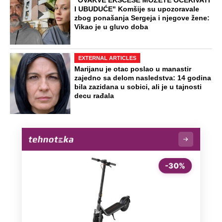
"OVAKVE EKSCESE MOŽETE OČEKIVATI
I UBUDUĆE" Komšije su upozoravale
zbog ponašanja Sergeja i njegove žene:
Vikao je u gluvo doba
EXTERNAL ARTICLES
Marijanu je otac poslao u manastir
zajedno sa delom nasledstva: 14 godina
bila zazidana u sobici, ali je u tajnosti
decu rađala