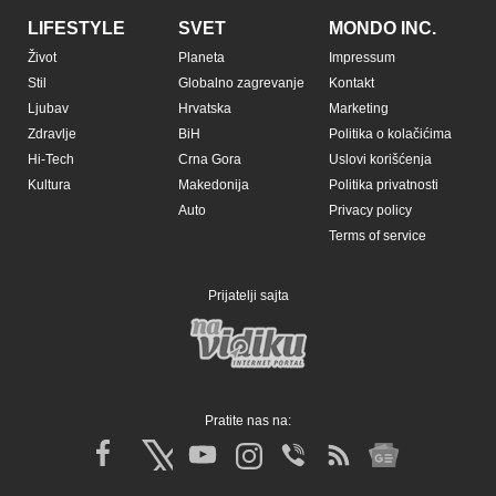
LIFESTYLE
SVET
MONDO INC.
Život
Planeta
Impressum
Stil
Globalno zagrevanje
Kontakt
Ljubav
Hrvatska
Marketing
Zdravlje
BiH
Politika o kolačićima
Hi-Tech
Crna Gora
Uslovi korišćenja
Kultura
Makedonija
Politika privatnosti
Auto
Privacy policy
Terms of service
Prijatelji sajta
Pratite nas na: