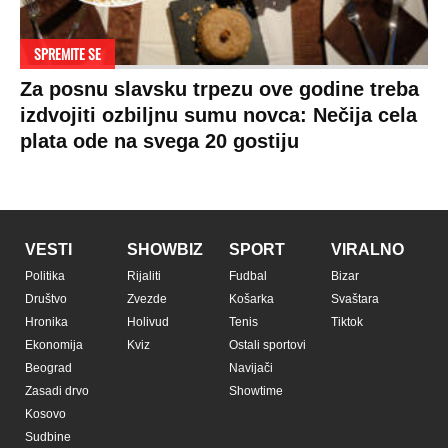
SPREMITE SE
Za posnu slavsku trpezu ove godine treba
izdvojiti ozbiljnu sumu novca: Nečija cela
plata ode na svega 20 gostiju
VESTI
SHOWBIZ
SPORT
VIRALNO
Politika
Rijaliti
Fudbal
Bizar
Društvo
Zvezde
Košarka
Svaštara
Hronika
Holivud
Tenis
Tiktok
Ekonomija
Kviz
Ostali sportovi
Beograd
Navijači
Zasadi drvo
Showtime
Kosovo
Sudbine