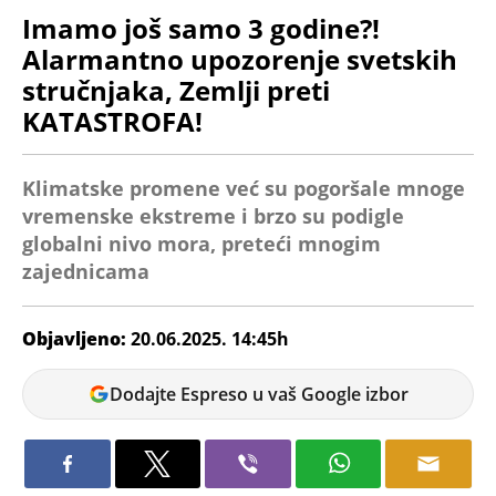
Imamo još samo 3 godine?!
Alarmantno upozorenje svetskih
stručnjaka, Zemlji preti
KATASTROFA!
Klimatske promene već su pogoršale mnoge
vremenske ekstreme i brzo su podigle
globalni nivo mora, preteći mnogim
zajednicama
Objavljeno:
20.06.2025. 14:45h
Tamara
Dodajte Espreso u vaš Google izbor
Dragićević