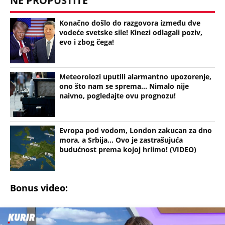
NE PROPUSTITE
Konačno došlo do razgovora između dve
vodeće svetske sile! Kinezi odlagali poziv,
evo i zbog čega!
Meteorolozi uputili alarmantno upozorenje,
ono što nam se sprema... Nimalo nije
naivno, pogledajte ovu prognozu!
Evropa pod vodom, London zakucan za dno
mora, a Srbija... Ovo je zastrašujuća
budućnost prema kojoj hrlimo! (VIDEO)
Bonus video: