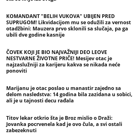
KOMANDANT "BELIH VUKOVA" UBIJEN PRED
SUPRUGOM! Likvidacijom mu se odužili za vernost
otadžbini: Mauzera prvo sklonili sa slučaja, pa ga
ubili dve godine kasnije
ČOVEK KOJI JE BIO NAJVAŽNIJI DEO LEOVE
NESTVARNE ŽIVOTNE PRIČE! Mesijev otac je
najzaslužniji za karijeru kakva se nikada neće
ponoviti
Marijanu je otac poslao u manastir zajedno sa
delom nasledstva: 14 godina bila zazidana u sobici,
ali je u tajnosti decu rađala
Titov lekar otkrio šta je Broz mislio o Draži:
Jovanka pocrvenela kad je ovo čula, a svi ostali
zabezeknuti