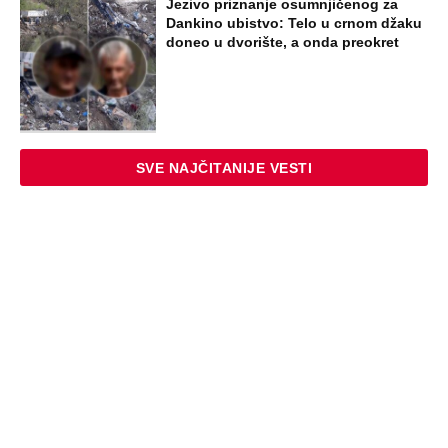
Jezivo priznanje osumnjičenog za
Dankino ubistvo: Telo u crnom džaku
doneo u dvorište, a onda preokret
SVE NAJČITANIJE VESTI