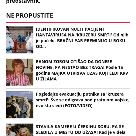
predstavnik.
NE PROPUSTITE
IDENTIFIKOVAN NULTI PACIJENT
HANTAVIRUSA NA 'KRUZERU SMRTI' Od njih
je počelo, BRAČNI PAR PREMINUO U ROKU
OD...
RANOM ZOROM OTIŠAO DA DONESE
NOVINE, PA NESTAO BEZ TRAGA! Posle 15
godina MAJKA OTKRIVA UŽAS KOJI LEDI KRV
U ŽILAMA
Pogledajte evakuaciju putnika sa 'kruzera
smrti': Sve se odigrava pod pratnjom vojske,
evo šta sledi (FOTO/VIDEO)
STAVILA KAMERE U ĆERKINU SOBU, PA SE
SLEDILA U MESTU OD UŽASA! Kad je videla