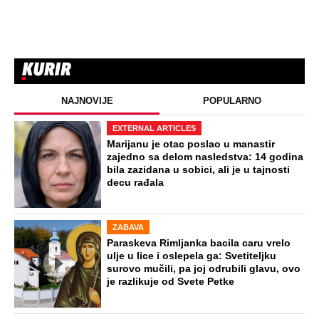
NAJNOVIJE
POPULARNO
EXTERNAL ARTICLES
Marijanu je otac poslao u manastir
zajedno sa delom nasledstva: 14 godina
bila zazidana u sobici, ali je u tajnosti
decu rađala
ZABAVA
Paraskeva Rimljanka bacila caru vrelo
ulje u lice i oslepela ga: Svetiteljku
surovo mučili, pa joj odrubili glavu, ovo
je razlikuje od Svete Petke