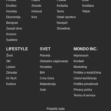
Politika
Rijaliti
Fudbal
Bizar
Društvo
Zvezde
Košarka
Svaštara
Hronika
Holivud
Tenis
Tiktok
Ekonomija
Kviz
Ostali sportovi
Beograd
Navijači
Zasadi drvo
Showtime
Kosovo
Sudbine
LIFESTYLE
SVET
MONDO INC.
Život
Planeta
Impressum
Stil
Globalno zagrevanje
Kontakt
Ljubav
Hrvatska
Marketing
Zdravlje
BiH
Politika o kolačićima
Hi-Tech
Crna Gora
Uslovi korišćenja
Kultura
Makedonija
Politika privatnosti
Auto
Privacy policy
Terms of service
Prijatelji sajta