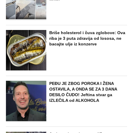
Briše holesterol i čuva zglobove: Ova
riba je 3 puta zdravija od lososa, ne
bacajte ulje iz konzerve
PEĐU JE ZBOG POROKA I ŽENA
OSTAVILA, A ONDA SE ZA 3 DANA
DESILO ČUDO! Jeftina stvar ga
IZLEČILA od ALKOHOLA