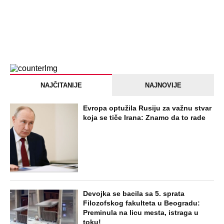
NAJČITANIJE
NAJNOVIJE
Evropa optužila Rusiju za važnu stvar
koja se tiče Irana: Znamo da to rade
Devojka se bacila sa 5. sprata
Filozofskog fakulteta u Beogradu:
Preminula na licu mesta, istraga u
toku!