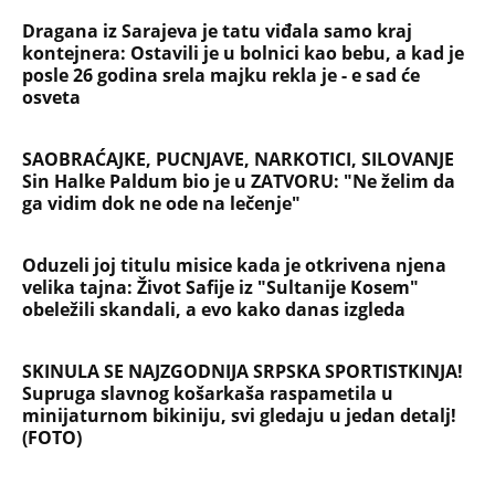
Dragana iz Sarajeva je tatu viđala samo kraj
kontejnera: Ostavili je u bolnici kao bebu, a kad je
posle 26 godina srela majku rekla je - e sad će
osveta
SAOBRAĆAJKE, PUCNJAVE, NARKOTICI, SILOVANJE
Sin Halke Paldum bio je u ZATVORU: "Ne želim da
ga vidim dok ne ode na lečenje"
Oduzeli joj titulu misice kada je otkrivena njena
velika tajna: Život Safije iz "Sultanije Kosem"
obeležili skandali, a evo kako danas izgleda
SKINULA SE NAJZGODNIJA SRPSKA SPORTISTKINJA!
Supruga slavnog košarkaša raspametila u
minijaturnom bikiniju, svi gledaju u jedan detalj!
(FOTO)