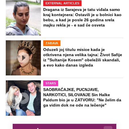
EXTERNAL ARTICLES
Dragana iz Sarajeva je tatu viđala samo
kraj kontejnera: Ostavili je u bolnici kao
bebu, a kad je posle 26 godina srela
majku rekla je - e sad će osveta
ZABAVA
Oduzeli joj titulu misice kada je
otkrivena njena velika tajna: Život Safije
iz "Sultanije Kosem" obeležili skandali,
a evo kako danas izgleda
STARS
SAOBRAĆAJKE, PUCNJAVE,
NARKOTICI, SILOVANJE Sin Halke
Paldum bio je u ZATVORU: "Ne želim da
ga vidim dok ne ode na lečenje"