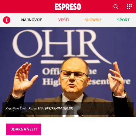
NAJNOVIJE
VESTI
SHOWBIZ
SPORT
Kristijan Šmit, Foto: EPA-EFE/FEHIM DEMIR
UDARNA VEST!