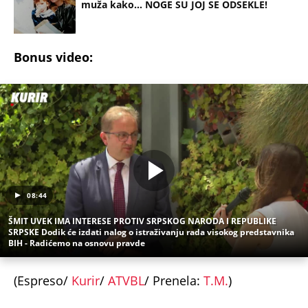
muža kako... NOGE SU JOJ SE ODSEKLE!
Bonus video:
08:44
ŠMIT UVEK IMA INTERESE PROTIV SRPSKOG NARODA I REPUBLIKE
SRPSKE Dodik će izdati nalog o istraživanju rada visokog predstavnika
BIH - Radićemo na osnovu pravde
(Espreso/
Kurir
/
ATVBL
/ Prenela:
T.M.
)