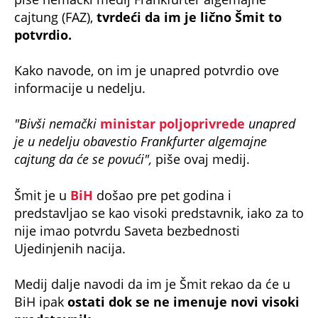
cajtung (FAZ),
tvrdeći da im je lično Šmit to
potvrdio.
Kako navode, on im je unapred potvrdio ove
informacije u nedelju.
"Bivši nemački
ministar poljoprivrede
unapred
je u nedelju obavestio Frankfurter algemajne
cajtung da će se povući",
piše ovaj medij.
Šmit je u
BiH
došao pre pet godina i
predstavljao se kao visoki predstavnik, iako za to
nije imao potvrdu Saveta bezbednosti
Ujedinjenih nacija.
Medij dalje navodi da im je Šmit rekao da će u
BiH ipak
ostati dok se ne imenuje novi visoki