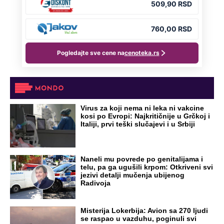
Virus za koji nema ni leka ni vakcine
kosi po Evropi: Najkritičnije u Grčkoj i
Italiji, prvi teški slučajevi i u Srbiji
Naneli mu povrede po genitalijama i
telu, pa ga ugušili krpom: Otkriveni svi
jezivi detalji mučenja ubijenog
Radivoja
Misterija Lokerbija: Avion sa 270 ljudi
se raspao u vazduhu, poginuli svi