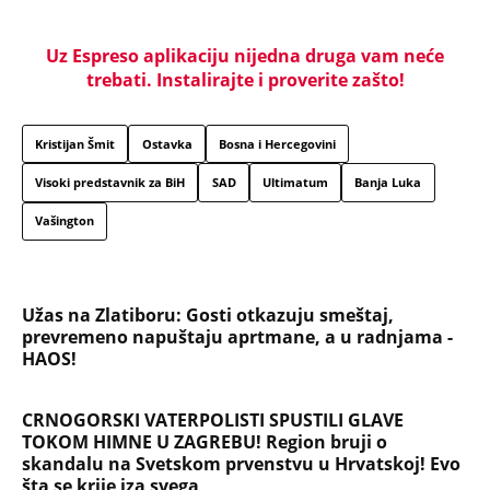
Uz Espreso aplikaciju nijedna druga vam neće
trebati. Instalirajte i proverite zašto!
Kristijan Šmit
Ostavka
Bosna i Hercegovini
Visoki predstavnik za BiH
SAD
Ultimatum
Banja Luka
Vašington
Užas na Zlatiboru: Gosti otkazuju smeštaj,
prevremeno napuštaju aprtmane, a u radnjama -
HAOS!
CRNOGORSKI VATERPOLISTI SPUSTILI GLAVE
TOKOM HIMNE U ZAGREBU! Region bruji o
skandalu na Svetskom prvenstvu u Hrvatskoj! Evo
šta se krije iza svega