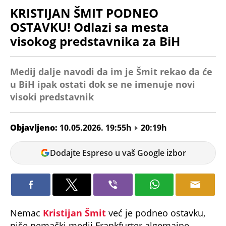
KRISTIJAN ŠMIT PODNEO
OSTAVKU! Odlazi sa mesta
visokog predstavnika za BiH
Medij dalje navodi da im je Šmit rekao da će
u BiH ipak ostati dok se ne imenuje novi
visoki predstavnik
Objavljeno:
10.05.2026. 19:55h
20:19h
Tamara
Dodajte Espreso u vaš Google izbor
Marić
Nemac
Kristijan Šmit
već je podneo ostavku,
piše nemački medij Frankfurter algemajne