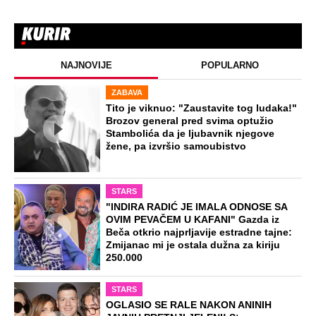
NAJNOVIJE
POPULARNO
ZABAVA
Tito je viknuo: "Zaustavite tog ludaka!"
Brozov general pred svima optužio
Stambolića da je ljubavnik njegove
žene, pa izvršio samoubistvo
STARS
"INDIRA RADIĆ JE IMALA ODNOSE SA
OVIM PEVAČEM U KAFANI" Gazda iz
Beča otkrio najprljavije estradne tajne:
Zmijanac mi je ostala dužna za kiriju
250.000
STARS
OGLASIO SE RALE NAKON ANINIH