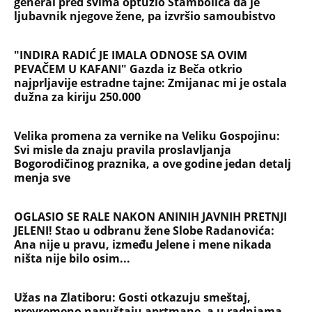
general pred svima optužio Stambolića da je
ljubavnik njegove žene, pa izvršio samoubistvo
"INDIRA RADIĆ JE IMALA ODNOSE SA OVIM
PEVAČEM U KAFANI" Gazda iz Beča otkrio
najprljavije estradne tajne: Zmijanac mi je ostala
dužna za kiriju 250.000
Velika promena za vernike na Veliku Gospojinu:
Svi misle da znaju pravila proslavljanja
Bogorodičinog praznika, a ove godine jedan detalj
menja sve
OGLASIO SE RALE NAKON ANINIH JAVNIH PRETNJI
JELENI! Stao u odbranu žene Slobe Radanovića:
Ana nije u pravu, između Jelene i mene nikada
ništa nije bilo osim...
Užas na Zlatiboru: Gosti otkazuju smeštaj,
prevremeno napuštaju aprtmane, a u radnjama -