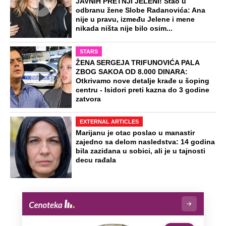
JAVNIH PRETNJI JELENI! Stao u
odbranu žene Slobe Radanovića: Ana
nije u pravu, između Jelene i mene
nikada ništa nije bilo osim...
STARS
ŽENA SERGEJA TRIFUNOVIĆA PALA
ZBOG SAKOA OD 8.000 DINARA:
Otkrivamo nove detalje krađe u šoping
centru - Isidori preti kazna do 3 godine
zatvora
EXTERNAL ARTICLES
Marijanu je otac poslao u manastir
zajedno sa delom nasledstva: 14 godina
bila zazidana u sobici, ali je u tajnosti
decu rađala