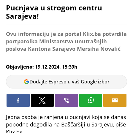
Pucnjava u strogom centru
Sarajeva!
Ovu informaciju je za portal Klix.ba potvrdila
portparolka Ministarstva unutrašnjih
poslova Kantona Sarajevo Mersiha Novalić
Objavljeno:
19.12.2024. 15:39h
Jelena
Dodajte Espreso u vaš Google izbor
Jovanović
Jedna osoba je ranjena u pucnjavi koja se danas
popodne dogodila na Baščaršiji u Sarajevu, piše
Klix.ba.