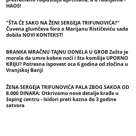
HAOS!
"ŠTA ĆE SAKO NA ŽENI SERGEJA TRIFUNOVIĆA?“
Čuvena glumčeva fora o Marijanu Rističeviću sada
dobila NOVI KONTEKST!
BRANKA MRAČNU TAJNU ODNELA U GROB Zašto je
morala da umre kobne noći i šta komšije UPORNO
KRIJU? Potresna ispovest oca 6 godina od zločina u
Vranjskoj Banji
ŽENA SERGEJA TRIFUNOVIĆA PALA ZBOG SAKOA OD
8.000 DINARA: Otkrivamo nove detalje krađe u
šoping centru - Isidori preti kazna do 3 godine
zatvora