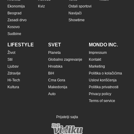
Ekonomija
Kviz
Ostali sportovi
Beograd
Navijači
Zasadi drvo
Showtime
Kosovo
Sudbine
LIFESTYLE
SVET
MONDO INC.
Život
Planeta
Impressum
Stil
Globalno zagrevanje
Kontakt
Ljubav
Hrvatska
Marketing
Zdravlje
BiH
Politika o kolačićima
Hi-Tech
Crna Gora
Uslovi korišćenja
Kultura
Makedonija
Politika privatnosti
Auto
Privacy policy
Terms of service
Prijatelji sajta