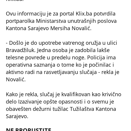
Ovu informaciju je za portal Klix.ba potvrdila
portparolka Ministarstva unutrašnjih poslova
Kantona Sarajevo Mersiha Novalić.
- Došlo je do upotrebe vatrenog oružja u ulici
Bravadžiluk. Jedna osoba je zadobila lakše
telesne povrede u predelu noge. Policija ima
operativna saznanja o tome ko je počinilac i
aktivno radi na rasvetljavanju slučaja - rekla je
Novalić.
Kako je rekla, slučaj je kvalifikovan kao krivično
delo Izazivanje opšte opasnosti i o svemu je
obavešten dežurni tužilac Tužilaštva Kantona
Sarajevo.
NE PROPUSTITE