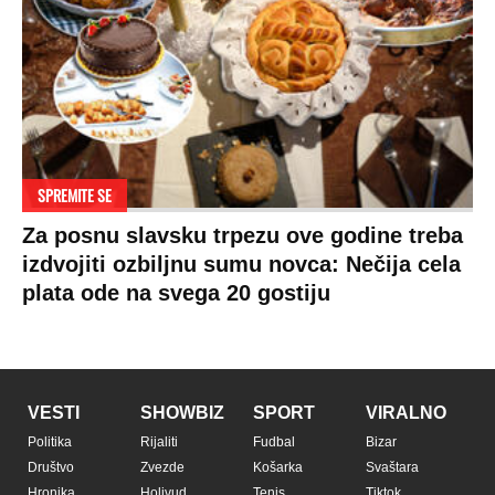
SPREMITE SE
Za posnu slavsku trpezu ove godine treba
izdvojiti ozbiljnu sumu novca: Nečija cela
plata ode na svega 20 gostiju
VESTI
SHOWBIZ
SPORT
VIRALNO
Politika
Rijaliti
Fudbal
Bizar
Društvo
Zvezde
Košarka
Svaštara
Hronika
Holivud
Tenis
Tiktok