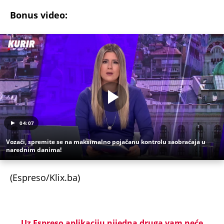
Bonus video:
04:07
Vozači, spremite se na maksimalno pojačanu kontrolu saobraćaja u
narednim danima!
(Espreso/Klix.ba)
Uz Espreso aplikaciju nijedna druga vam neće