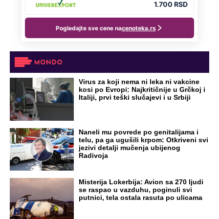
Virus za koji nema ni leka ni vakcine
kosi po Evropi: Najkritičnije u Grčkoj i
Italiji, prvi teški slučajevi i u Srbiji
Naneli mu povrede po genitalijama i
telu, pa ga ugušili krpom: Otkriveni svi
jezivi detalji mučenja ubijenog
Radivoja
Misterija Lokerbija: Avion sa 270 ljudi
se raspao u vazduhu, poginuli svi
putnici, tela ostala rasuta po ulicama