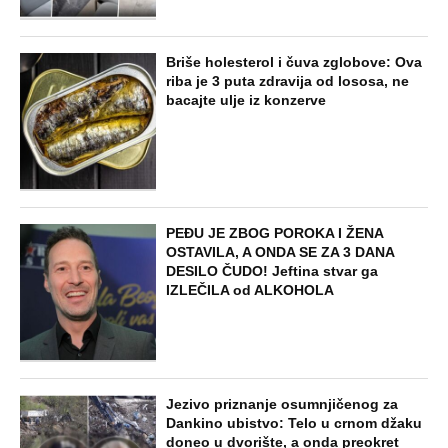
Briše holesterol i čuva zglobove: Ova
riba je 3 puta zdravija od lososa, ne
bacajte ulje iz konzerve
PEĐU JE ZBOG POROKA I ŽENA
OSTAVILA, A ONDA SE ZA 3 DANA
DESILO ČUDO! Jeftina stvar ga
IZLEČILA od ALKOHOLA
Jezivo priznanje osumnjičenog za
Dankino ubistvo: Telo u crnom džaku
doneo u dvorište, a onda preokret