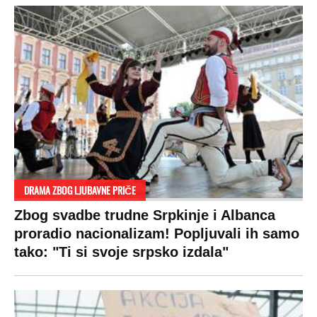
DRAMA ZBOG LJUBAVNE PRIČE
Zbog svadbe trudne Srpkinje i Albanca
proradio nacionalizam! Popljuvali ih samo
tako: "Ti si svoje srpsko izdala"