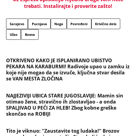
trebati. Instalirajte i proverite zašto!
Sarajevo
Pucnjava
Noga
Povređeni
Krivično delo
Užas
Bosna
OTKRIVENO KAKO JE ISPLANIRANO UBISTVO
PEKARA NA KARABURMI! Radivoje upao u zamku iz
koje nije mogao da se izvuče, ključna stvar desila
se VAN MESTA ZLOČINA
NAJJEZIVIJI UBICA STARE JUGOSLAVIJE: Mamin sin
otimao žene, stravično ih zlostavljao - a onda
SPALJIVAO U PEĆI ZA HLEB! Zbog kobne greške
skončao na ROBIJI
Tito je viknuo: "Zaustavite tog ludaka!" Brozov