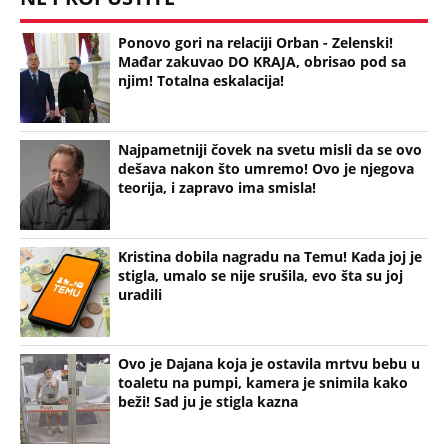
Ponovo gori na relaciji Orban - Zelenski!
Mađar zakuvao DO KRAJA, obrisao pod sa
njim! Totalna eskalacija!
Najpametniji čovek na svetu misli da se ovo
dešava nakon što umremo! Ovo je njegova
teorija, i zapravo ima smisla!
Kristina dobila nagradu na Temu! Kada joj je
stigla, umalo se nije srušila, evo šta su joj
uradili
Ovo je Dajana koja je ostavila mrtvu bebu u
toaletu na pumpi, kamera je snimila kako
beži! Sad ju je stigla kazna