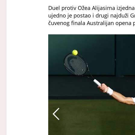
Duel protiv Ožea Alijasima izjedn
ujedno je postao i drugi najduži 
čuvenog finala Australijan opena 