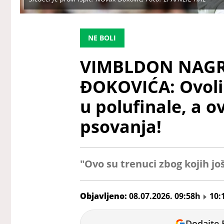
NE BOLI
VIMBLDON NAGR
ĐOKOVIĆA: Ovoli
u polufinale, a o
psovanja!
"Ovo su trenuci zbog kojih jo
Objavljeno:
08.07.2026. 09:58h
10:
Dodajte 