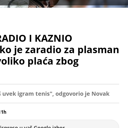
ADIO I KAZNIO
ko je zaradio za plasman
voliko plaća zbog
š uvek igram tenis", odgovorio je Novak
11h
Espreso u vaš Google izbor