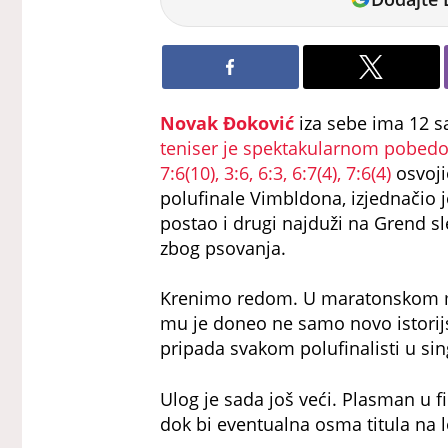
Novak Đoković
iza sebe ima 12 sat
teniser je spektakularnom pobed
7:6(10), 3:6, 6:3, 6:7(4), 7:6(4)
osvoji
polufinale Vimbldona, izjednačio 
postao i drugi najduži na Grend sl
zbog psovanja.
Krenimo redom. U maratonskom meču
mu je doneo ne samo novo istorijsk
pripada svakom polufinalisti u sin
Ulog je sada još veći. Plasman u f
dok bi eventualna osma titula na l