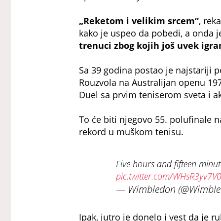
„Reketom i velikim srcem“
, rek
kako je uspeo da pobedi, a onda 
trenuci zbog kojih još uvek igra
Sa 39 godina postao je najstariji 
Rouzvola na Australijan openu 1977
Duel sa prvim teniserom sveta i
To će biti njegovo 55. polufinale 
rekord u muškom tenisu.
Five hours and fifteen minut
pic.twitter.com/WHsR3yv7V
— Wimbledon (@Wimble
Ipak, jutro je donelo i vest da j