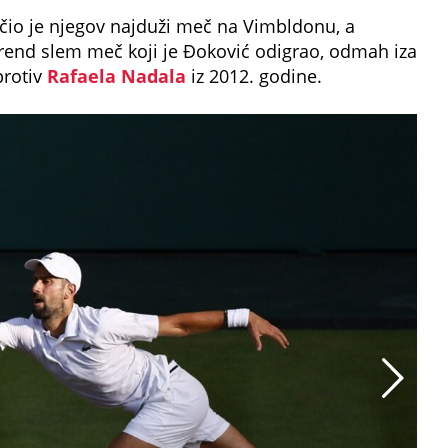
ačio je njegov najduži meč na Vimbldonu, a
Grend slem meč koji je Đoković odigrao, odmah iza
protiv
Rafaela Nadala
iz 2012. godine.