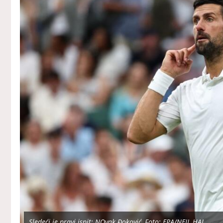
Sledeći je pravi ispit: NOvak Đoković, Foto: EPA/NEIL HAL