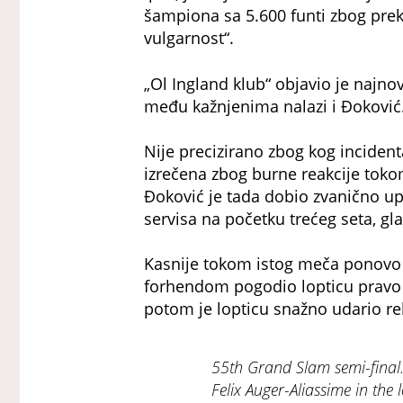
šampiona sa 5.600 funti zbog prekr
vulgarnost“.
„Ol Ingland klub“ objavio je najnovi
među kažnjenima nalazi i Đoković
Nije precizirano zbog kog incident
izrečena zbog burne reakcije toko
Đoković je tada dobio zvanično up
servisa na početku trećeg seta, g
Kasnije tokom istog meča ponovo je
forhendom pogodio lopticu pravo 
potom je lopticu snažno udario r
55th Grand Slam semi-final
Felix Auger-Aliassime in the l