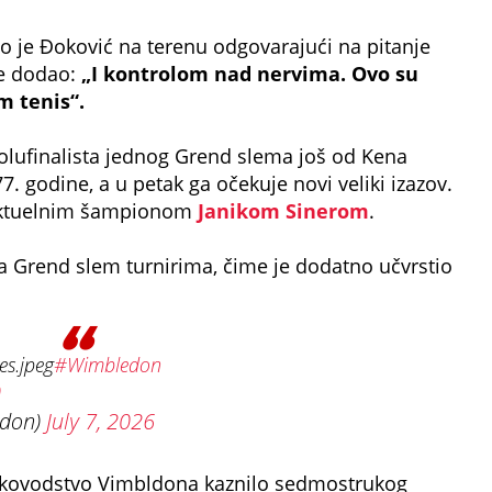
ao je Đoković na terenu odgovarajući na pitanje
je dodao:
„I kontrolom nad nervima. Ovo su
m tenis“.
polufinalista jednog Grend slema još od Kena
. godine, a u petak ga očekuje novi veliki izazov.
 aktuelnim šampionom
Janikom Sinerom
.
na Grend slem turnirima, čime je dodatno učvrstio
es.jpeg
#Wimbledon
0
don)
July 7, 2026
e rukovodstvo Vimbldona kaznilo sedmostrukog