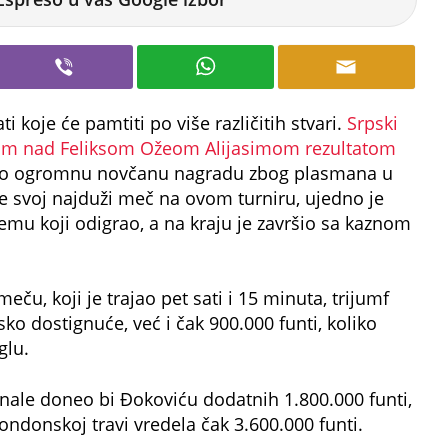
i koje će pamtiti po više različitih stvari.
Srpski
om nad Feliksom Ožeom Alijasimom rezultatom
o ogromnu novčanu nagradu zbog plasmana u
je svoj najduži meč na ovom turniru, ujedno je
emu koji odigrao, a na kraju je završio sa kaznom
, koji je trajao pet sati i 15 minuta, trijumf
o dostignuće, već i čak 900.000 funti, koliko
glu.
inale doneo bi Đokoviću dodatnih 1.800.000 funti,
ondonskoj travi vredela čak 3.600.000 funti.