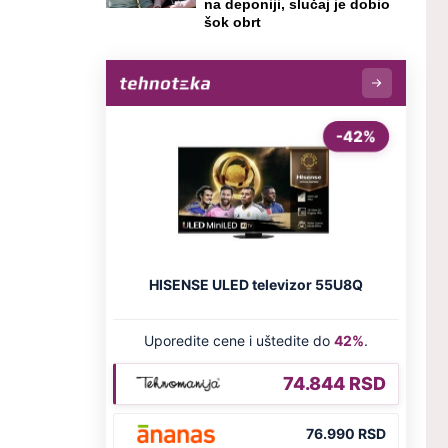
na deponiji, slučaj je dobio
šok obrt