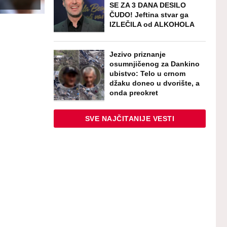
SE ZA 3 DANA DESILO
ČUDO! Jeftina stvar ga
IZLEČILA od ALKOHOLA
Jezivo priznanje
osumnjičenog za Dankino
ubistvo: Telo u crnom
džaku doneo u dvorište, a
onda preokret
SVE NAJČITANIJE VESTI