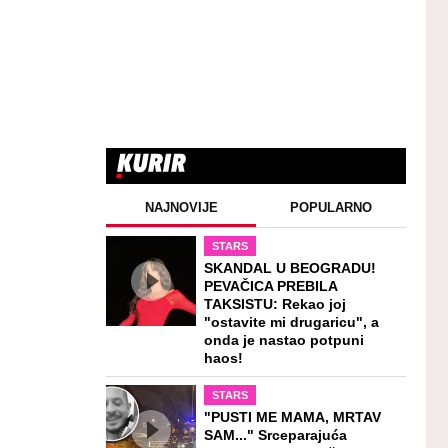
NAJNOVIJE
POPULARNO
STARS
SKANDAL U BEOGRADU!
PEVAČICA PREBILA
TAKSISTU: Rekao joj
"ostavite mi drugaricu", a
onda je nastao potpuni
haos!
STARS
"PUSTI ME MAMA, MRTAV
SAM..." Srceparajuća