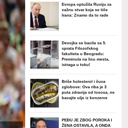
Evropa optužila Rusiju za
važnu stvar koja se tiče
Irana: Znamo da to rade
Devojka se bacila sa 5.
sprata Filozofskog
fakulteta u Beogradu:
Preminula na licu mesta,
istraga u toku!
Briše holesterol i čuva
zglobove: Ova riba je 3
puta zdravija od lososa, ne
bacajte ulje iz konzerve
PEĐU JE ZBOG POROKA I
ŽENA OSTAVILA, A ONDA