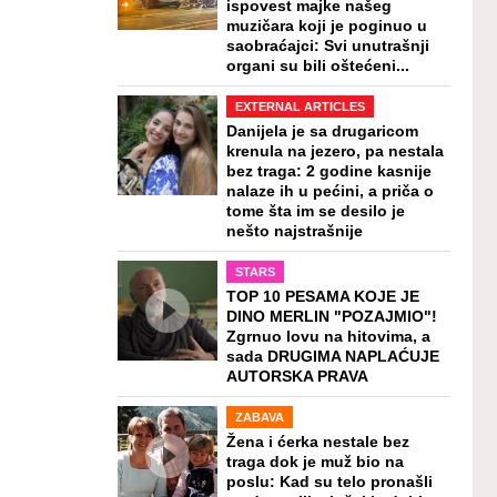
ispovest majke našeg
muzičara koji je poginuo u
saobraćajci: Svi unutrašnji
organi su bili oštećeni...
EXTERNAL ARTICLES
Danijela je sa drugaricom
krenula na jezero, pa nestala
bez traga: 2 godine kasnije
nalaze ih u pećini, a priča o
tome šta im se desilo je
nešto najstrašnije
STARS
TOP 10 PESAMA KOJE JE
DINO MERLIN "POZAJMIO"!
Zgrnuo lovu na hitovima, a
sada DRUGIMA NAPLAĆUJE
AUTORSKA PRAVA
ZABAVA
Žena i ćerka nestale bez
traga dok je muž bio na
poslu: Kad su telo pronašli