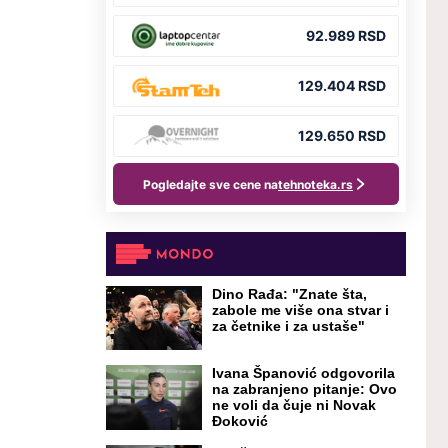
Dino Rađa: "Znate šta,
zabole me više ona stvar i
za četnike i za ustaše"
Ivana Španović odgovorila
na zabranjeno pitanje: Ovo
ne voli da čuje ni Novak
Đoković