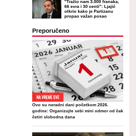
"Tražio nam 3.000 franaka,
66 evra i 30 centi": Ljajić
otkrio kako je Partizanu
propao važan posao
Preporučeno
NA VREME SVE
Ovo su neradni dani početkom 2026.
godine: Organizujte sebi mini odmor od čak
četiri slobodna dana