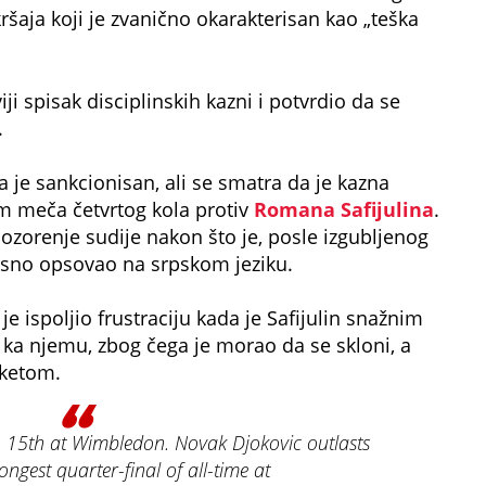
šaja koji je zvanično okarakterisan kao „teška
ji spisak disciplinskih kazni i potvrdio da se
.
a je sankcionisan, ali se smatra da je kazna
m meča četvrtog kola protiv
Romana Safijulina
.
ozorenje sudije nakon što je, posle izgubljenog
lasno opsovao na srpskom jeziku.
 ispoljio frustraciju kada je Safijulin snažnim
ka njemu, zbog čega je morao da se skloni, a
eketom.
. 15th at Wimbledon. Novak Djokovic outlasts
ongest quarter-final of all-time at