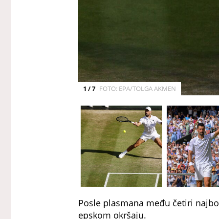
1 / 7
FOTO: EPA/TOLGA AKMEN
Posle plasmana među četiri najbolj
epskom okršaju.