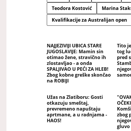
Teodora Kostović
Marina Stak
Kvalifikacije za Australijan open
NAJJEZIVIJI UBICA STARE
Tito j
JUGOSLAVIJE: Mamin sin
tog l
otimao žene, stravično ih
pred 
zlostavljao - a onda
Stamb
SPALJIVAO U PEĆI ZA HLEB!
njegov
Zbog kobne greške skončao
samou
na ROBIJI
Užas na Zlatiboru: Gosti
"OVAK
otkazuju smeštaj,
OČEKI
prevremeno napuštaju
Komši
aprtmane, a u radnjama -
zbog 
HAOS!
njegov
gluvo