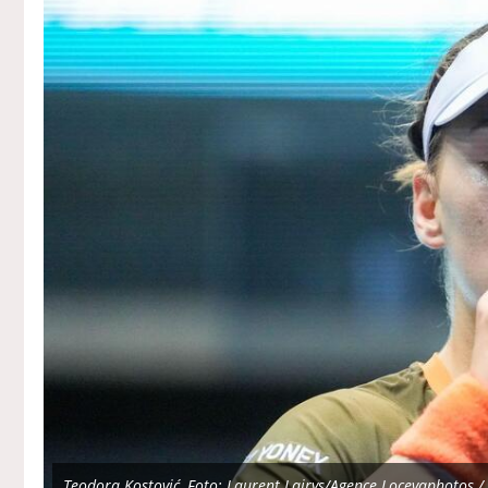
Teodora Kostović, Foto: Laurent Lairys/Agence Locevaphotos /