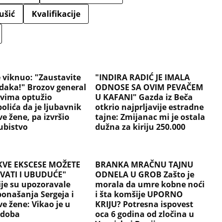
ušić
Kvalifikacije
e viknuo: "Zaustavite
"INDIRA RADIĆ JE IMALA
udaka!" Brozov general
ODNOSE SA OVIM PEVAČEM
svima optužio
U KAFANI" Gazda iz Beča
olića da je ljubavnik
otkrio najprljavije estradne
e žene, pa izvršio
tajne: Zmijanac mi je ostala
bistvo
dužna za kiriju 250.000
VE EKSCESE MOŽETE
BRANKA MRAČNU TAJNU
VATI I UBUDUĆE"
ODNELA U GROB Zašto je
je su upozoravale
morala da umre kobne noći
ponašanja Sergeja i
i šta komšije UPORNO
e žene: Vikao je u
KRIJU? Potresna ispovest
 doba
oca 6 godina od zločina u