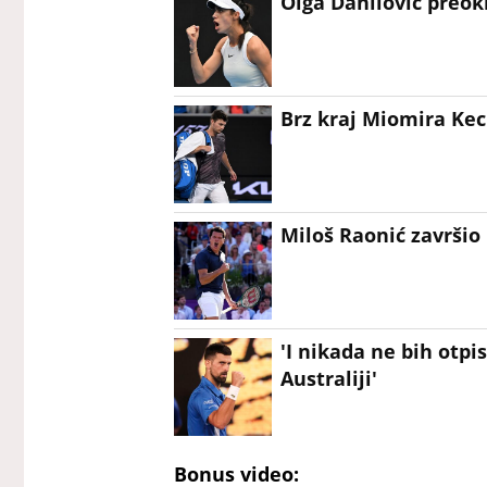
Olga Danilović preok
Brz kraj Miomira Ke
Miloš Raonić završio 
'I nikada ne bih otpi
Australiji'
Bonus video: