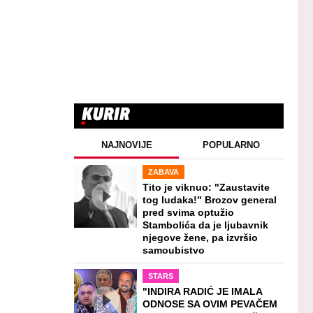
NAJNOVIJE
POPULARNO
ZABAVA
Tito je viknuo: "Zaustavite
tog ludaka!" Brozov general
pred svima optužio
Stambolića da je ljubavnik
njegove žene, pa izvršio
samoubistvo
STARS
"INDIRA RADIĆ JE IMALA
ODNOSE SA OVIM PEVAČEM