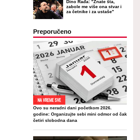
Dino Rađa: "Znate šta,
zabole me više ona stvar i
za četnike i za ustaše"
Preporučeno
NA VREME SVE
Ovo su neradni dani početkom 2026.
godine: Organizujte sebi mini odmor od čak
četiri slobodna dana