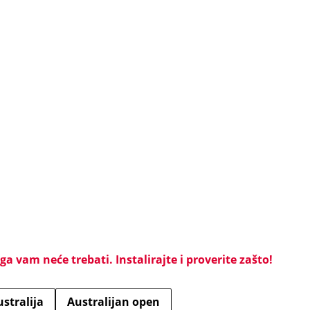
a vam neće trebati. Instalirajte i proverite zašto!
stralija
Australijan open