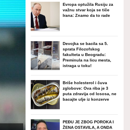
Evropa optužila Rusiju za
važnu stvar koja se tiče
Irana: Znamo da to rade
Devojka se bacila sa 5.
sprata Filozofskog
fakulteta u Beogradu:
Preminula na licu mesta,
istraga u toku!
Briše holesterol i čuva
zglobove: Ova riba je 3
puta zdravija od lososa, ne
bacajte ulje iz konzerve
PEĐU JE ZBOG POROKA I
ŽENA OSTAVILA, A ONDA