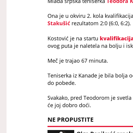
Mlada srpska teniserka
Teodora K
Ona je u okviru 2. kola kvalifikac
Stakušić
rezultatom 2:0 (6:0, 6:2).
Kostović je na startu
kvalifikacij
ovog puta je naletela na bolju i isk
Meč je trajao 67 minuta.
Teniserka iz Kanade je bila bolja 
do pobede.
Svakako, pred Teodorom je svetla
će joj dobro doći.
NE PROPUSTITE