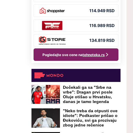
Dočekali ga sa "Srbe na
vrbe": Dragan prvi posle
Oluje otišao u Hrvatsku,
danas je tamo legenda
"Neko treba da otpusti ove
idiote": Podkaster pričao o
Đokoviću, svi ga prozivaju
zbog jedne rečenice