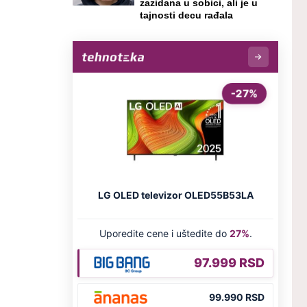
zazidana u sobici, ali je u
tajnosti decu rađala