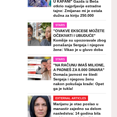
U KAFANI" Gazda iz Beča
otkrio najprljavije estradne
tajne: Zmijanac mi je ostala
dužna za kiriju 250.000
STARS
"OVAKVE EKSCESE MOŽETE
OČEKIVATI I UBUDUĆE"
Komšije su upozoravale zbog
ponašanja Sergeja i njegove
žene: Vikao je u gluvo doba
STARS
"NA RAČUNU IMAŠ MILIONE,
A PADNEŠ ZA 8.000 DINARA"
Domaća javnost ne štedi
Sergeja i njegovu ženu
nakon pokušaja krađe: Opet
ga je tukla!
EXTERNAL ARTICLES
Marijanu je otac poslao u
manastir zajedno sa delom
nasledstva: 14 godina bila