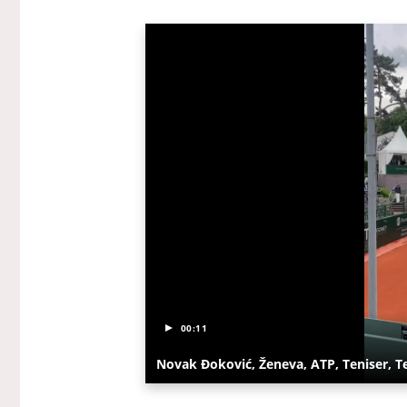
00:11
Novak Đoković, Ženeva, ATP, Teniser, T