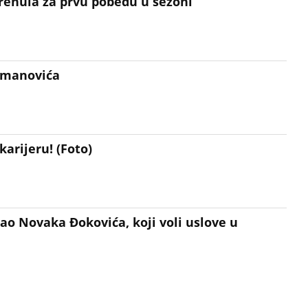
renula za prvu pobedu u sezoni
cmanovića
karijeru! (Foto)
sao Novaka Đokovića, koji voli uslove u