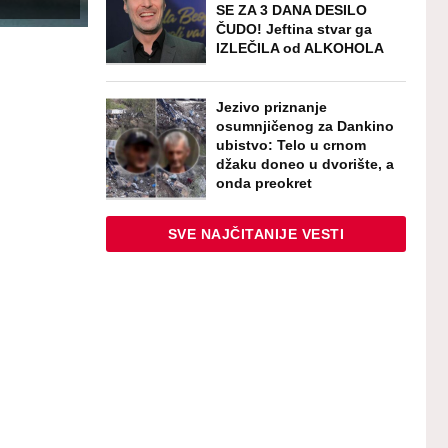
SE ZA 3 DANA DESILO
ČUDO! Jeftina stvar ga
IZLEČILA od ALKOHOLA
Jezivo priznanje
osumnjičenog za Dankino
ubistvo: Telo u crnom
džaku doneo u dvorište, a
onda preokret
SVE NAJČITANIJE VESTI