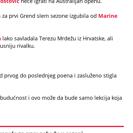
ostović
neće igrati na Australijan openu.
ija za prvi Grend slem sezone izgubila od
Marine
a
lako savladala Terezu Mrdežu iz Hrvatske, ali
usniju rivalku.
od prvog do poslednjeg poena i zasluženo stigla
 budućnost i ovo može da bude samo lekcija koja