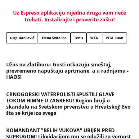
Uz Espreso aplikaciju nijedna druga vam neće
trebati. Instalirajte i proverite zašto!
Olga Danilović
Elena Svitolina
Tenis
WTA
WTA Ruan
Užas na Zlatiboru: Gosti otkazuju smeštaj,
prevremeno napuštaju aprtmane, a u radnjama -
HAOS!
CRNOGORSKI VATERPOLISTI SPUSTILI GLAVE
TOKOM HIMNE U ZAGREBU! Region bruji o
skandalu na Svetskom prvenstvu u Hrvatskoj! Evo
šta se krije iza svega
KOMANDANT "BELIH VUKOVA" UBIJEN PRED
SUPRUGOM! Likvidacijom mu se odužili za vernost