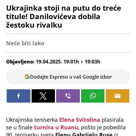
Ukrajinka stoji na putu do treće
titule! Danilovićeva dobila
žestoku rivalku
Neće biti lako
Objavljeno:
19.04.2025. 19:01h
19:03h
Jelena
Dodajte Espreso u vaš Google izbor
Bjeljić
Ukrajinska teniserka
Elena Svitolina
plasirala
se u finale
turnira u Ruanu
, pošto je pobedila
90. teniserku sveta
Elenu Gabrijelu Ruse
iz