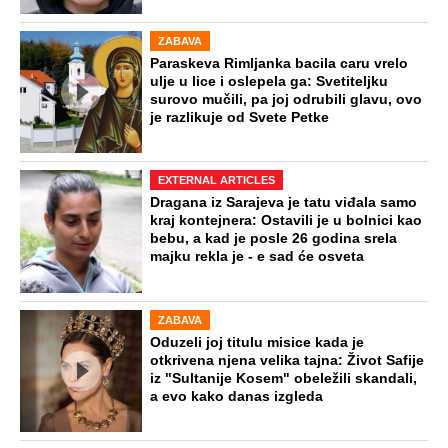
ZABAVA
Paraskeva Rimljanka bacila caru vrelo
ulje u lice i oslepela ga: Svetiteljku
surovo mučili, pa joj odrubili glavu, ovo
je razlikuje od Svete Petke
EXTERNAL ARTICLES
Dragana iz Sarajeva je tatu viđala samo
kraj kontejnera: Ostavili je u bolnici kao
bebu, a kad je posle 26 godina srela
majku rekla je - e sad će osveta
ZABAVA
Oduzeli joj titulu misice kada je
otkrivena njena velika tajna: Život Safije
iz "Sultanije Kosem" obeležili skandali,
a evo kako danas izgleda