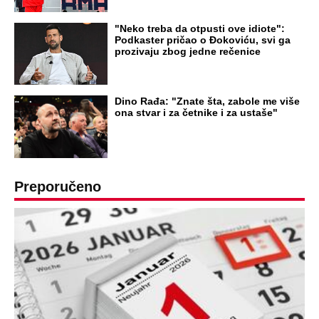
"Neko treba da otpusti ove idiote":
Podkaster pričao o Đokoviću, svi ga
prozivaju zbog jedne rečenice
Dino Rađa: "Znate šta, zabole me više
ona stvar i za četnike i za ustaše"
Preporučeno