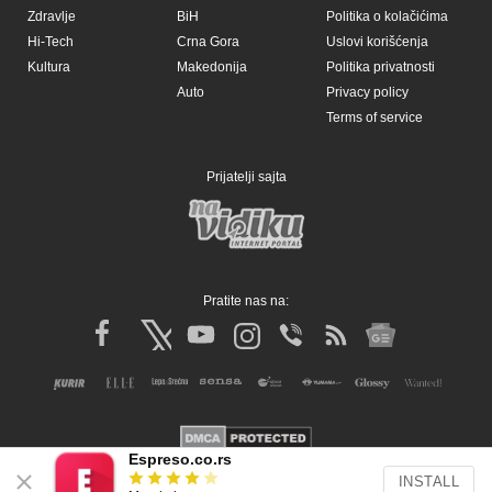
Zdravlje
BiH
Politika o kolačićima
Hi-Tech
Crna Gora
Uslovi korišćenja
Kultura
Makedonija
Politika privatnosti
Auto
Privacy policy
Terms of service
Prijatelji sajta
Pratite nas na:
Espreso.co.rs
INSTALL
Copyright © Espreso.co.rs 2026. Sva prava zadržana. Mondo inc.