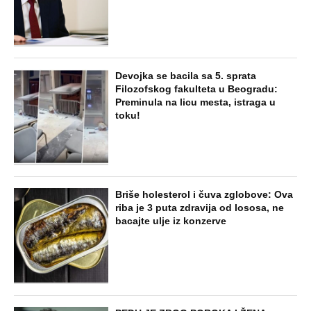
Devojka se bacila sa 5. sprata
Filozofskog fakulteta u Beogradu:
Preminula na licu mesta, istraga u
toku!
Briše holesterol i čuva zglobove: Ova
riba je 3 puta zdravija od lososa, ne
bacajte ulje iz konzerve