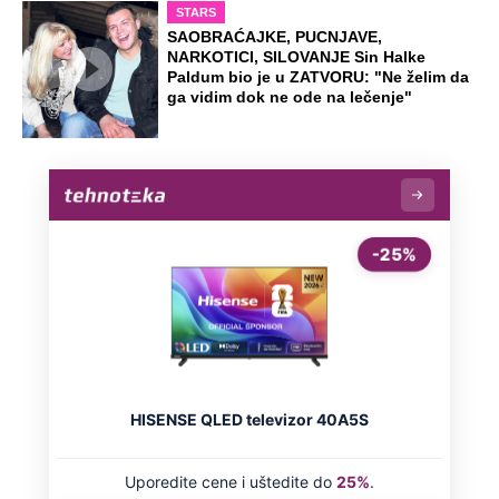
STARS
SAOBRAĆAJKE, PUCNJAVE,
NARKOTICI, SILOVANJE Sin Halke
Paldum bio je u ZATVORU: "Ne želim da
ga vidim dok ne ode na lečenje"