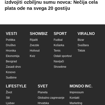
izdvojiti ozbiljnu sumu novca: Nečija cela
plata ode na svega 20 gostiju
VESTI
SHOWBIZ
SPORT
VIRALNO
Politika
Rijaliti
Fudbal
Bizar
Društvo
Zvezde
Košarka
Svaštara
Hronika
Holivud
Tenis
Tiktok
Ekonomija
Kviz
Ostali sportovi
Beograd
Navijači
Zasadi drvo
Showtime
Kosovo
Sudbine
LIFESTYLE
SVET
MONDO INC.
Život
Planeta
Impressum
Stil
Globalno zagrevanje
Kontakt
Ljubav
Hrvatska
Marketing