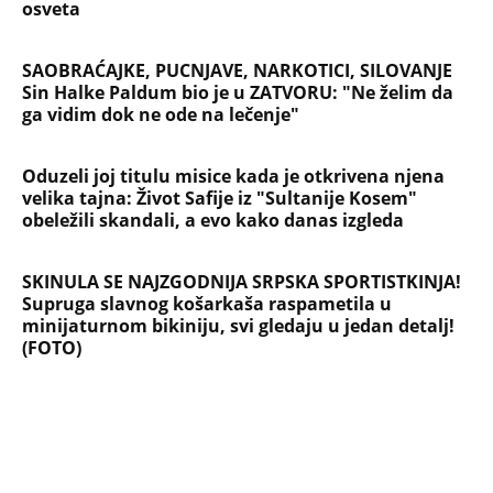
osveta
SAOBRAĆAJKE, PUCNJAVE, NARKOTICI, SILOVANJE
Sin Halke Paldum bio je u ZATVORU: "Ne želim da
ga vidim dok ne ode na lečenje"
Oduzeli joj titulu misice kada je otkrivena njena
velika tajna: Život Safije iz "Sultanije Kosem"
obeležili skandali, a evo kako danas izgleda
SKINULA SE NAJZGODNIJA SRPSKA SPORTISTKINJA!
Supruga slavnog košarkaša raspametila u
minijaturnom bikiniju, svi gledaju u jedan detalj!
(FOTO)