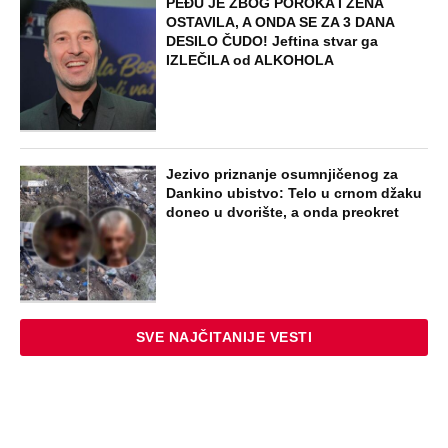
PEĐU JE ZBOG POROKA I ŽENA
OSTAVILA, A ONDA SE ZA 3 DANA
DESILO ČUDO! Jeftina stvar ga
IZLEČILA od ALKOHOLA
Jezivo priznanje osumnjičenog za
Dankino ubistvo: Telo u crnom džaku
doneo u dvorište, a onda preokret
SVE NAJČITANIJE VESTI