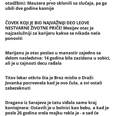
otadžbini: Mauzera prvo sklonili sa slučaja, pa ga
ubili dve godine kasnije
ČOVEK KOJI JE BIO NAJVAŽNIJI DEO LEOVE
NESTVARNE ŽIVOTNE PRIČE! Mesijev otac je
najzaslužniji za karijeru kakva se nikada neće
ponoviti
Marijanu je otac poslao u manastir zajedno sa
delom nasledstva: 14 godina bila zazidana u sobici,
ali je u tajnosti decu rađala
Titov lekar otkrio šta je Broz mislio o Draži:
Jovanka pocrvenela kad je ovo čula, a svi ostali
zabezeknuti
Dragana iz Sarajeva je tatu viđala samo kraj
kontejnera: Ostavili je u bolnici kao bebu, a kad je
posle 26 godina srela majku rekla je - e sad će