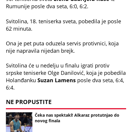
Rumunije posle dva seta, 6:0, 6:2.
Svitolina, 18. teniserka sveta, pobedila je posle
62 minuta.
Ona je pet puta oduzela servis protivnici, koja
nije napravila nijedan brejk.
Svitolina će u nedelju u finalu igrati protiv
srpske teniserke Olge Danilović, koja je pobedila
Holanđanku
Suzan Lamens
posle dva seta, 6:4,
6:4.
NE PROPUSTITE
Čeka nas spektakl! Alkaraz protutnjao do
novog finala