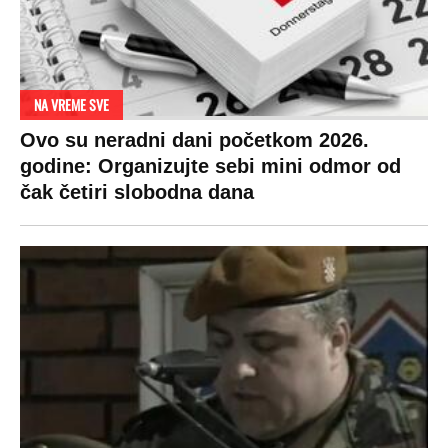
NA VREME SVE
Ovo su neradni dani početkom 2026.
godine: Organizujte sebi mini odmor od
čak četiri slobodna dana