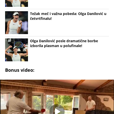
Težak meč i važna pobeda: Olga Danilović u
četvrtfinalu!
Olga Danilović posle dramatične borbe
izborila plasman u polufinale!
Bonus video: