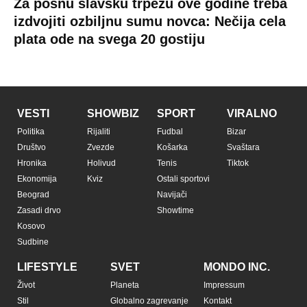
Za posnu slavsku trpezu ove godine treba
izdvojiti ozbiljnu sumu novca: Nečija cela
plata ode na svega 20 gostiju
VESTI
SHOWBIZ
SPORT
VIRALNO
Politika
Rijaliti
Fudbal
Bizar
Društvo
Zvezde
Košarka
Svaštara
Hronika
Holivud
Tenis
Tiktok
Ekonomija
Kviz
Ostali sportovi
Beograd
Navijači
Zasadi drvo
Showtime
Kosovo
Sudbine
LIFESTYLE
SVET
MONDO INC.
Život
Planeta
Impressum
Stil
Globalno zagrevanje
Kontakt