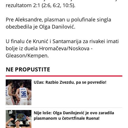
rezultatom 2:1 (2:6, 6:2, 10:5).
Pre Aleksandre, plasman u polufinale singla
obezbedila je Olga Danilović.
U finalu će Krunić i Santamarija za rivakei imati
bolje iz duela Hromačeva/Noskova -
Gleason/Kempen.
NE PROPUSTITE
Užas: Razbio Zvezdu, pa se povredio!
Nije loše: Olga Danilojević je ovo zaradila
plasmanom u četvrtfinale Ruena!