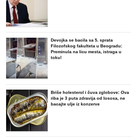
Devojka se bacila sa 5. sprata
Filozofskog fakulteta u Beogradu:
Preminula na licu mesta, istraga u
toku!
Briše holesterol i čuva zglobove: Ova
riba je 3 puta zdravija od lososa, ne
bacajte ulje iz konzerve