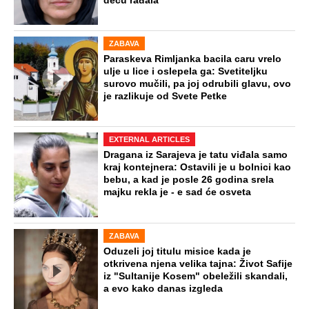
decu rađala
ZABAVA
Paraskeva Rimljanka bacila caru vrelo
ulje u lice i oslepela ga: Svetiteljku
surovo mučili, pa joj odrubili glavu, ovo
je razlikuje od Svete Petke
EXTERNAL ARTICLES
Dragana iz Sarajeva je tatu viđala samo
kraj kontejnera: Ostavili je u bolnici kao
bebu, a kad je posle 26 godina srela
majku rekla je - e sad će osveta
ZABAVA
Oduzeli joj titulu misice kada je
otkrivena njena velika tajna: Život Safije
iz "Sultanije Kosem" obeležili skandali,
a evo kako danas izgleda