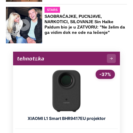
STARS
SAOBRAĆAJKE, PUCNJAVE,
NARKOTICI, SILOVANJE Sin Halke
Paldum bio je u ZATVORU: "Ne želim da
ga vidim dok ne ode na lečenje"