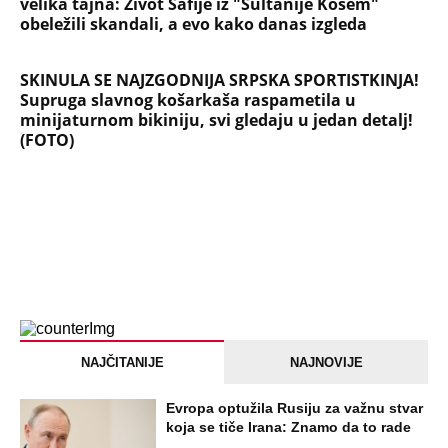
velika tajna: Život Safije iz "Sultanije Kosem"
obeležili skandali, a evo kako danas izgleda
SKINULA SE NAJZGODNIJA SRPSKA SPORTISTKINJA!
Supruga slavnog košarkaša raspametila u
minijaturnom bikiniju, svi gledaju u jedan detalj!
(FOTO)
NAJČITANIJE
NAJNOVIJE
Evropa optužila Rusiju za važnu stvar
koja se tiče Irana: Znamo da to rade