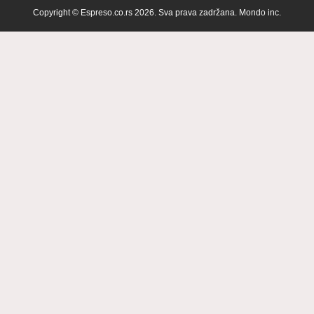
Copyright © Espreso.co.rs 2026. Sva prava zadržana. Mondo inc.