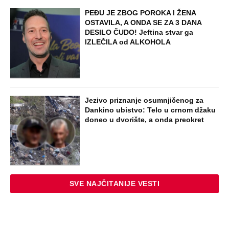
PEĐU JE ZBOG POROKA I ŽENA
OSTAVILA, A ONDA SE ZA 3 DANA
DESILO ČUDO! Jeftina stvar ga
IZLEČILA od ALKOHOLA
Jezivo priznanje osumnjičenog za
Dankino ubistvo: Telo u crnom džaku
doneo u dvorište, a onda preokret
SVE NAJČITANIJE VESTI