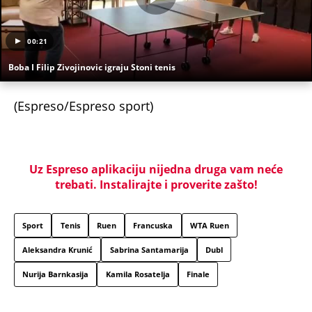
00:21
Boba I Filip Zivojinovic igraju Stoni tenis
(Espreso/Espreso sport)
Uz Espreso aplikaciju nijedna druga vam neće
trebati. Instalirajte i proverite zašto!
Sport
Tenis
Ruen
Francuska
WTA Ruen
Aleksandra Krunić
Sabrina Santamarija
Dubl
Nurija Barnkasija
Kamila Rosatelja
Finale