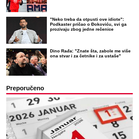
"Neko treba da otpusti ove idiote":
Podkaster pričao o Đokoviću, svi ga
prozivaju zbog jedne rečenice
Dino Rađa: "Znate šta, zabole me više
ona stvar i za četnike i za ustaše"
Preporučeno