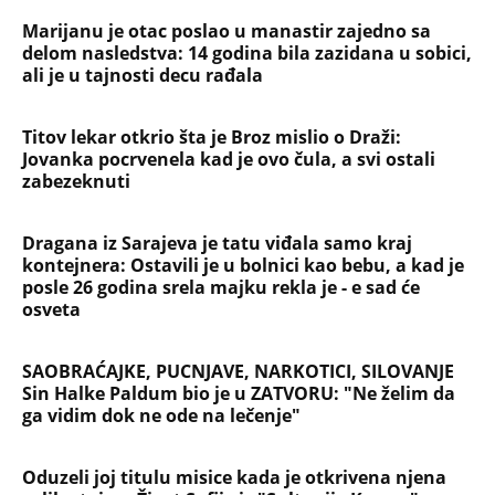
Marijanu je otac poslao u manastir zajedno sa
delom nasledstva: 14 godina bila zazidana u sobici,
ali je u tajnosti decu rađala
Titov lekar otkrio šta je Broz mislio o Draži:
Jovanka pocrvenela kad je ovo čula, a svi ostali
zabezeknuti
Dragana iz Sarajeva je tatu viđala samo kraj
kontejnera: Ostavili je u bolnici kao bebu, a kad je
posle 26 godina srela majku rekla je - e sad će
osveta
SAOBRAĆAJKE, PUCNJAVE, NARKOTICI, SILOVANJE
Sin Halke Paldum bio je u ZATVORU: "Ne želim da
ga vidim dok ne ode na lečenje"
Oduzeli joj titulu misice kada je otkrivena njena