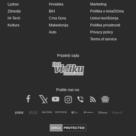
Ljubav
Hrvatska
Marketing
Zdravlje
BiH
Politika o kolačićima
Hi-Tech
Crna Gora
Uslovi korišćenja
Kultura
Makedonija
Politika privatnosti
Auto
Privacy policy
Terms of service
Prijatelji sajta
Pratite nas na: