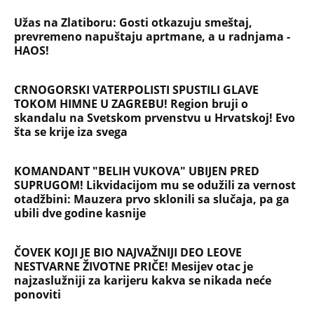
Užas na Zlatiboru: Gosti otkazuju smeštaj,
prevremeno napuštaju aprtmane, a u radnjama -
HAOS!
CRNOGORSKI VATERPOLISTI SPUSTILI GLAVE
TOKOM HIMNE U ZAGREBU! Region bruji o
skandalu na Svetskom prvenstvu u Hrvatskoj! Evo
šta se krije iza svega
KOMANDANT "BELIH VUKOVA" UBIJEN PRED
SUPRUGOM! Likvidacijom mu se odužili za vernost
otadžbini: Mauzera prvo sklonili sa slučaja, pa ga
ubili dve godine kasnije
ČOVEK KOJI JE BIO NAJVAŽNIJI DEO LEOVE
NESTVARNE ŽIVOTNE PRIČE! Mesijev otac je
najzaslužniji za karijeru kakva se nikada neće
ponoviti