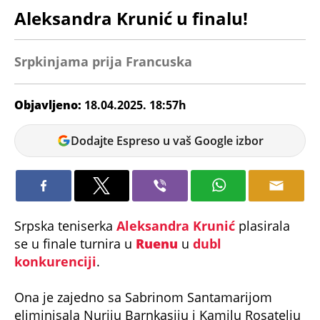
Aleksandra Krunić u finalu!
Srpkinjama prija Francuska
Objavljeno:
18.04.2025. 18:57h
Andrej
Dodajte Espreso u vaš Google izbor
Kosić
Srpska teniserka
Aleksandra Krunić
plasirala
se u finale turnira u
Ruenu
u
dubl
konkurenciji
.
Ona je zajedno sa Sabrinom Santamarijom
eliminisala Nuriju Barnkasiju i Kamilu Rosatelju