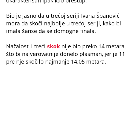
Bio je jasno da u trećoj seriji Ivana Španović
mora da skoči najbolje u trećoj seriji, kako bi
imala šanse da se domogne finala.
Nažalost, i treći
skok
nije bio preko 14 metara,
što bi najverovatnije donelo plasman, jer je 11
pre nje skočilo najmanje 14.05 metara.
Veliko finale Svetskog prvenstva na programu je
u četvrtak 18. septembra od 13.55.
NE PROPUSTITE
Poginuo mladi skijaš