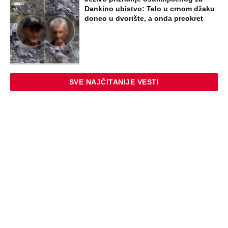
OVIM PEVAČEM U KAFANI" Gazda iz
Beča otkrio najprljavije estradne tajne:
Zmijanac mi je ostala dužna za kiriju
250.000
STARS
ŽENA SERGEJA TRIFUNOVIĆA PALA
ZBOG SAKOA OD 8.000 DINARA:
Otkrivamo nove detalje krađe u šoping
centru - Isidori preti kazna do 3 godine
zatvora
STARS
"OVAKVE EKSCESE MOŽETE OČEKIVATI
I UBUDUĆE" Komšije su upozoravale
zbog ponašanja Sergeja i njegove žene:
Vikao je u gluvo doba
EXTERNAL ARTICLES
Marijanu je otac poslao u manastir
zajedno sa delom nasledstva: 14 godina
bila zazidana u sobici, ali je u tajnosti