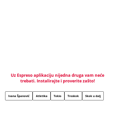
NAJJEZIVIJI UBICA STARE JUGOSLAVIJE: Mamin sin
otimao žene, stravično ih zlostavljao - a onda
SPALJIVAO U PEĆI ZA HLEB! Zbog kobne greške
skončao na ROBIJI
Tito je viknuo: "Zaustavite tog ludaka!" Brozov
general pred svima optužio Stambolića da je
ljubavnik njegove žene, pa izvršio samoubistvo
"INDIRA RADIĆ JE IMALA ODNOSE SA OVIM
PEVAČEM U KAFANI" Gazda iz Beča otkrio
najprljavije estradne tajne: Zmijanac mi je ostala
dužna za kiriju 250.000
Užas na Zlatiboru: Gosti otkazuju smeštaj,
prevremeno napuštaju aprtmane, a u radnjama -
HAOS!