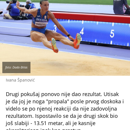
foto: Dado Đilas
Ivana Španović
Drugi pokušaj ponovo nije dao rezultat. Utisak
je da joj je noga "propala" posle prvog doskoka i
videlo se po njenoj reakciji da nije zadovoljna
rezultatom. Ispostavilo se da je drugi skok bio
još slabiji - 13.51 metar, ali je kasnije
okarakterisan ipak kao prestup.