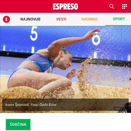
SPORT
NAJNOVIJE
VESTI
SHOWBIZ
Ivana Španović, Foto: Dado Đilas
ŠOKČINA