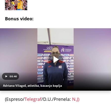
00:46
Adriana Vilagoš, atletika, bacanje koplja
(Espreso/
Telegraf
/D.U./Prenela:
N.J)
Uz Espreso aplikaciju nijedna druga vam neće
trebati. Instalirajte i proverite zašto!
Ivana Španović
Atletika
Tokio
Troskok
Skok u dalj
OTKRIVENO KAKO JE ISPLANIRANO UBISTVO
PEKARA NA KARABURMI! Radivoje upao u zamku iz
koje nije mogao da se izvuče, ključna stvar desila
se VAN MESTA ZLOČINA