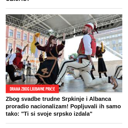
koštaju 100 evra, a neke i 2.000 dinara!
SPREMITE SE
Za posnu slavsku trpezu ove godine treba
izdvojiti ozbiljnu sumu novca: Nečija cela
plata ode na svega 20 gostiju