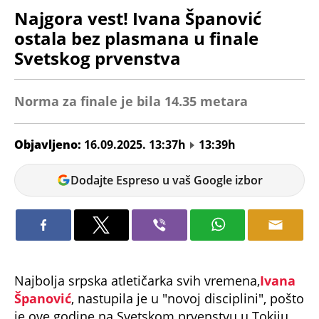
Najgora vest! Ivana Španović
ostala bez plasmana u finale
Svetskog prvenstva
Norma za finale je bila 14.35 metara
Objavljeno:
16.09.2025. 13:37h
13:39h
Nikolina
Dodajte Espreso u vaš Google izbor
Jokić
Najbolja srpska atletičarka svih vremena,
Ivana
Španović
, nastupila je u "novoj disciplini", pošto
je ove godine na Svetskom prvenstvu u Tokiju
odlučila da se takmiči u troskoku, umesto skoka