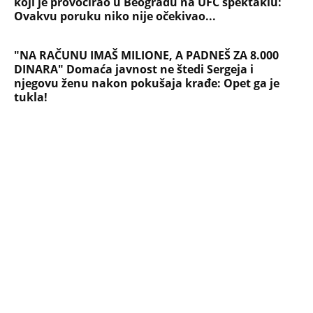
Devojka se bacila sa 5. sprata
Filozofskog fakulteta u Beogradu:
Preminula na licu mesta, istraga u
toku!
Briše holesterol i čuva zglobove: Ova
riba je 3 puta zdravija od lososa, ne
bacajte ulje iz konzerve
PEĐU JE ZBOG POROKA I ŽENA
OSTAVILA, A ONDA SE ZA 3 DANA
DESILO ČUDO! Jeftina stvar ga
IZLEČILA od ALKOHOLA