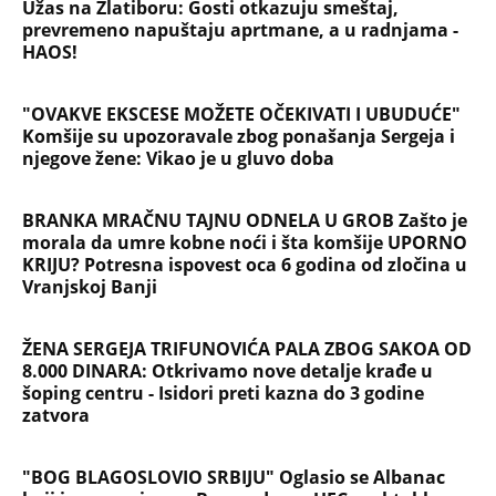
DINARA" Domaća javnost ne štedi Sergeja i
njegovu ženu nakon pokušaja krađe: Opet ga je
tukla!
NAJČITANIJE
NAJNOVIJE
Evropa optužila Rusiju za važnu stvar
koja se tiče Irana: Znamo da to rade