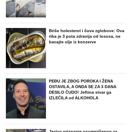
NAJNOVIJE
POPULARNO
ZABAVA
Tito je viknuo: "Zaustavite tog ludaka!"
Brozov general pred svima optužio
Stambolića da je ljubavnik njegove
žene, pa izvršio samoubistvo
STARS
"INDIRA RADIĆ JE IMALA ODNOSE SA