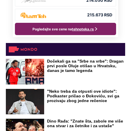
NA VREME SVE
Ovo su neradni dani početkom 2026.
godine: Organizujte sebi mini odmor od
čak četiri slobodna dana
OD NAVODNOG HEROJA DO BRUTALNOG UBICE