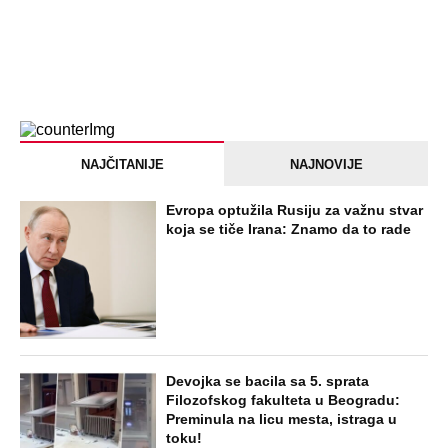
Jezivo priznanje osumnjičenog za
Dankino ubistvo: Telo u crnom džaku
doneo u dvorište, a onda preokret
SVE NAJČITANIJE VESTI