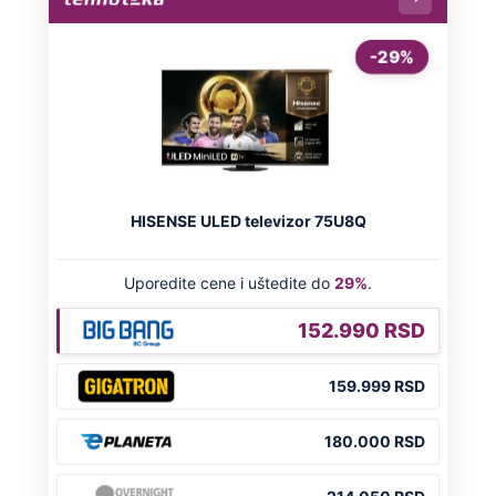
Dino Rađa: "Znate šta, zabole me više
ona stvar i za četnike i za ustaše"
Preporučeno