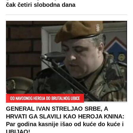
proradio nacionalizam! Popljuvali ih samo
tako: "Ti si svoje srpsko izdala"
RAJ!
Žene u Srbiji su poludele za njima,
ogledaju se, bacaju pare: Ovde bunde