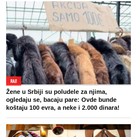
VESTI
SHOWBIZ
SPORT
VIRALNO
Politika
Rijaliti
Fudbal
Bizar
Društvo
Zvezde
Košarka
Svaštara
Hronika
Holivud
Tenis
Tiktok
Ekonomija
Kviz
Ostali sportovi
Beograd
Navijači
Zasadi drvo
Showtime
Kosovo
Sudbine
LIFESTYLE
SVET
MONDO INC.
Život
Planeta
Impressum
Stil
Globalno zagrevanje
Kontakt
Ljubav
Hrvatska
Marketing
Zdravlje
BiH
Politika o kolačićima
Hi-Tech
Crna Gora
Uslovi korišćenja
Kultura
Makedonija
Politika privatnosti