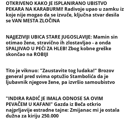
"OVAKVE EKSCESE MOŽETE OČEKIVATI I UBUDUĆE"
Komšije su upozoravale zbog ponašanja Sergeja i
njegove žene: Vikao je u gluvo doba
BRANKA MRAČNU TAJNU ODNELA U GROB Zašto je
morala da umre kobne noći i šta komšije UPORNO
KRIJU? Potresna ispovest oca 6 godina od zločina u
Vranjskoj Banji
ŽENA SERGEJA TRIFUNOVIĆA PALA ZBOG SAKOA OD
8.000 DINARA: Otkrivamo nove detalje krađe u
šoping centru - Isidori preti kazna do 3 godine
zatvora
"BOG BLAGOSLOVIO SRBIJU" Oglasio se Albanac
koji je provocirao u Beogradu na UFC spektaklu:
Ovakvu poruku niko nije očekivao...
"NA RAČUNU IMAŠ MILIONE, A PADNEŠ ZA 8.000