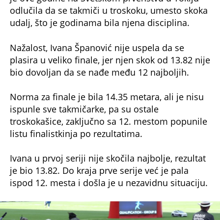
udalj, što je godinama bila njena disciplina.
Nažalost, Ivana Španović nije uspela da se
plasira u veliko finale, jer njen skok od 13.82 nije
bio dovoljan da se nađe među 12 najboljih.
Norma za finale je bila 14.35 metara, ali je nisu
ispunle sve takmičarke, pa su ostale
troskokašice, zaključno sa 12. mestom popunile
listu finalistkinja po rezultatima.
Ivana u prvoj seriji nije skočila najbolje, rezultat
je bio 13.82. Do kraja prve serije već je pala
ispod 12. mesta i došla je u nezavidnu situaciju.