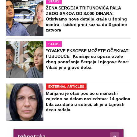
Dočekali ga sa "Srbe na vrbe": Dragan
prvi posle Oluje otišao u Hrvatsku,
danas je tamo legenda
"Neko treba da otpusti ove idiote":
Podkaster pričao o Đokoviću, svi ga
prozivaju zbog jedne rečenice