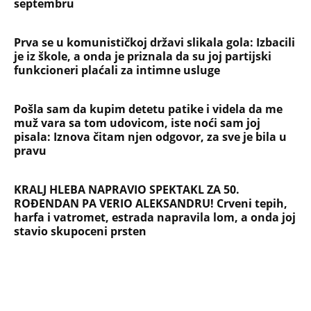
NAJČITANIJE
NAJNOVIJE
Evropa optužila Rusiju za važnu stvar
koja se tiče Irana: Znamo da to rade
Devojka se bacila sa 5. sprata
Filozofskog fakulteta u Beogradu:
Preminula na licu mesta, istraga u
toku!
Briše holesterol i čuva zglobove: Ova
riba je 3 puta zdravija od lososa, ne
bacajte ulje iz konzerve