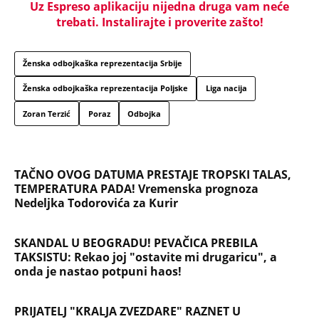
"PUSTI ME MAMA, MRTAV SAM..." Srceparajuća
ispovest majke našeg muzičara koji je poginuo u
saobraćajci: Svi unutrašnji organi su bili oštećeni...
TOP 10 PESAMA KOJE JE DINO MERLIN "POZAJMIO"!
Zgrnuo lovu na hitovima, a sada DRUGIMA
NAPLAĆUJE AUTORSKA PRAVA
"AKO BUDE POTREBE - BIĆE OPET 'OLUJA'!" Hrvatski
ministar zapretio Srbiji i Vučiću sa N1: "Oluja" je
najblistaviji deo hrvatske prošlosti (VIDEO)
Na koji način će biti isplaćena državna pomoć? Evo
šta se dešava sa računima penzionera i korisnika
socijalne pomoći, a šta sa punolenim građanima u
septembru
Prva se u komunističkoj državi slikala gola: Izbacili
je iz škole, a onda je priznala da su joj partijski