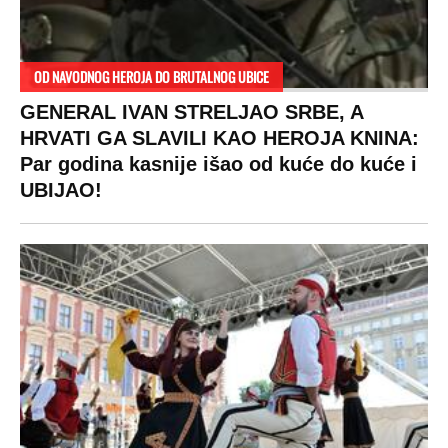
RAJ!
Žene u Srbiji su poludele za njima,
ogledaju se, bacaju pare: Ovde bunde
koštaju 100 evra, a neke i 2.000 dinara!