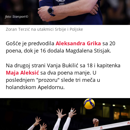
foto: Starsport©
Zoran Terzić na utakmici Srbije i Poljske
Gošće je predvodila
Aleksandra Grika
sa 20
poena, dok je 16 dodala Magdalena Stisjak.
Na drugoj strani Vanja Bukilić sa 18 i kapitenka
Maja Aleksić
sa dva poena manje. U
poslednjem "prozoru" slede tri meča u
holandskom Apeldornu.