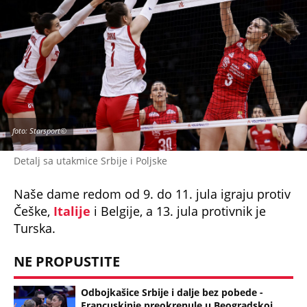
foto: Starsport©
Detalj sa utakmice Srbije i Poljske
Naše dame redom od 9. do 11. jula igraju protiv
Češke,
Italije
i Belgije, a 13. jula protivnik je
Turska.
NE PROPUSTITE
Odbojkašice Srbije i dalje bez pobede -
Francuskinje preokrenule u Beogradskoj
areni