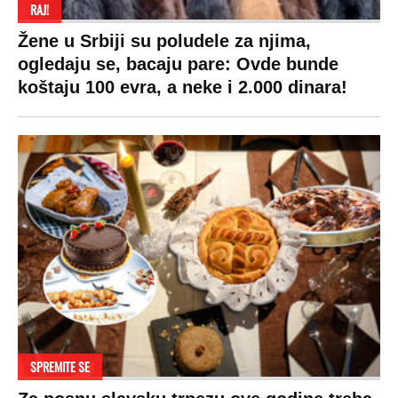
Sudbine
LIFESTYLE
SVET
MONDO INC.
Život
Planeta
Impressum
Stil
Globalno zagrevanje
Kontakt
Ljubav
Hrvatska
Marketing
Zdravlje
BiH
Politika o kolačićima
Hi-Tech
Crna Gora
Uslovi korišćenja
Kultura
Makedonija
Politika privatnosti
Auto
Privacy policy
Terms of service
Prijatelji sajta
Pratite nas na: