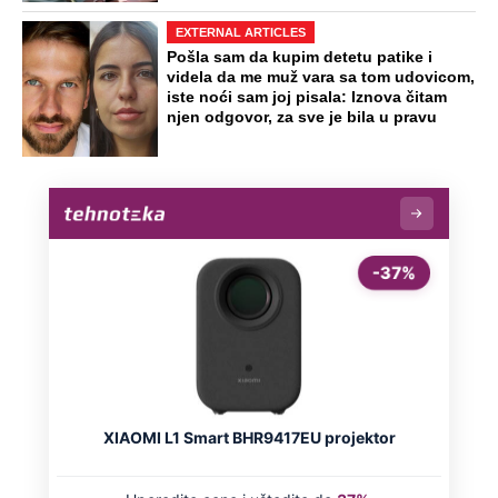
Vanja Grbić rekao bratu da se ne vraća
u Srbiju: Nikola mu spomenuo sina i
objasnio gde greši
Najjači tim u Engleskoj sada je još jači:
Mikel Arteta dobio "bombu" od 90
miliona evra
Jusufa Nurkića tužio Edin Skokić:
"Montirao je i moje fotografije
veštačkom inteligencijom"
Preporučeno