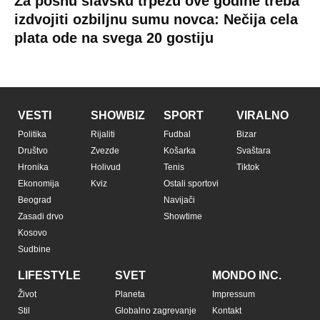
Copyright © Espreso.co.rs 2026. Sva prava zadržana. Mondo inc.