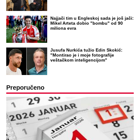
OD NAVODNOG HEROJA DO BRUTALNOG UBICE
GENERAL IVAN STRELJAO SRBE, A
HRVATI GA SLAVILI KAO HEROJA KNINA:
Par godina kasnije išao od kuće do kuće i
UBIJAO!