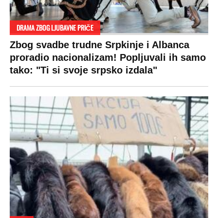
SPREMITE SE
Za posnu slavsku trpezu ove godine treba
izdvojiti ozbiljnu sumu novca: Nečija cela
plata ode na svega 20 gostiju
VESTI
SHOWBIZ
SPORT
VIRALNO
Politika
Rijaliti
Fudbal
Bizar
Društvo
Zvezde
Košarka
Svaštara
Hronika
Holivud
Tenis
Tiktok
Ekonomija
Kviz
Ostali sportovi
Beograd
Navijači
Zasadi drvo
Showtime
Kosovo