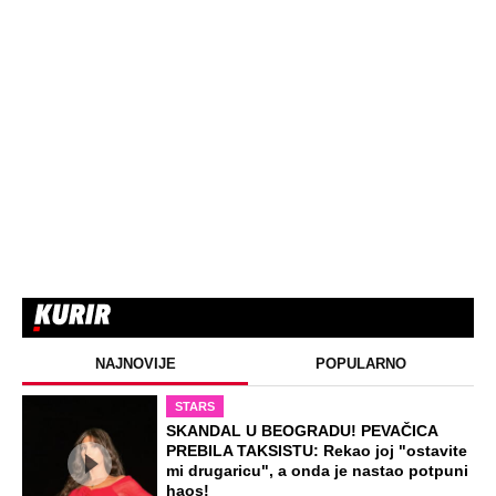
Žena i ćerka nestale bez traga dok je
muž bio na poslu: Kad su telo pronašli
na deponiji, slučaj je dobio šok obrt
EXTERNAL ARTICLES
Pošla sam da kupim detetu patike i
videla da me muž vara sa tom udovicom,
iste noći sam joj pisala: Iznova čitam
njen odgovor, za sve je bila u pravu