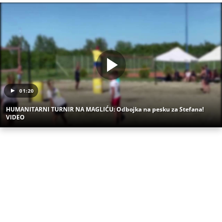
01:20
HUMANITARNI TURNIR NA MAGLIĆU: Odbojka na pesku za Stefana!
VIDEO
(Espreso/Espreso sport)
Uz Espreso aplikaciju nijedna druga vam neće
trebati. Instalirajte i proverite zašto!
Ženska odbojkaška reprezentacija Srbije