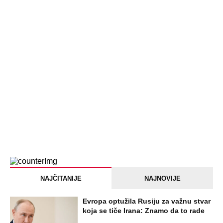
PEĐU JE ZBOG POROKA I ŽENA
OSTAVILA, A ONDA SE ZA 3 DANA
DESILO ČUDO! Jeftina stvar ga
IZLEČILA od ALKOHOLA
Jezivo priznanje osumnjičenog za
Dankino ubistvo: Telo u crnom džaku
doneo u dvorište, a onda preokret