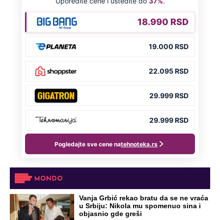
NA VREME SVE
Ovo su neradni dani početkom 2026.
godine: Organizujte sebi mini odmor od
čak četiri slobodna dana