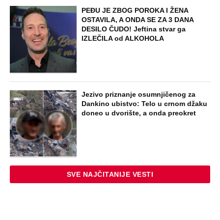
STARS
SKANDAL U BEOGRADU! PEVAČICA
PREBILA TAKSISTU: Rekao joj "ostavite
mi drugaricu", a onda je nastao potpuni
haos!
STARS
"PUSTI ME MAMA, MRTAV SAM..."
Srceparajuća ispovest majke našeg
muzičara koji je poginuo u saobraćajci:
Svi unutrašnji organi su bili oštećeni...
STARS
TOP 10 PESAMA KOJE JE DINO MERLIN
"POZAJMIO"! Zgrnuo lovu na hitovima,
a sada DRUGIMA NAPLAĆUJE
AUTORSKA PRAVA
ZABAVA