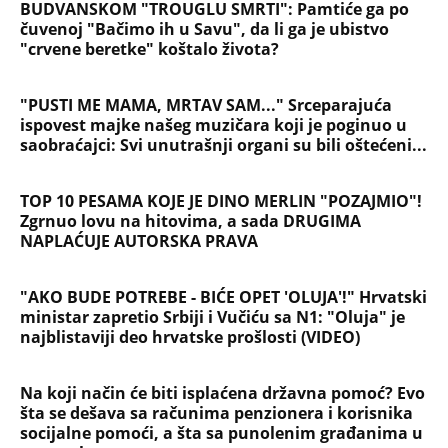
funkcioneri plaćali za intimne usluge
Pošla sam da kupim detetu patike i videla da me
muž vara sa tom udovicom, iste noći sam joj
pisala: Iznova čitam njen odgovor, za sve je bila u
pravu
KRALJ HLEBA NAPRAVIO SPEKTAKL ZA 50.
ROĐENDAN PA VERIO ALEKSANDRU! Crveni tepih,
harfa i vatromet, estrada napravila lom, a onda joj
stavio skupoceni prsten