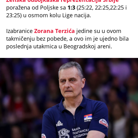
poražena od Poljske sa
1:3
(25:22, 22:25,22:25 i
23:25) u osmom kolu Lige nacija.
Izabranice
Zorana Terzića
jedine su u ovom
takmičenju bez pobede, a ovo im je ujedno bila
poslednja utakmica u Beogradskoj areni.