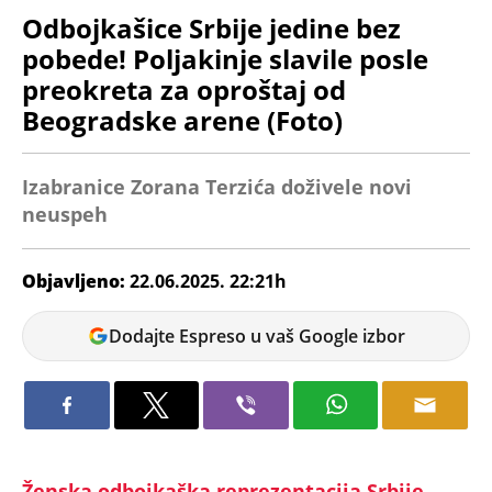
Odbojkašice Srbije jedine bez
pobede! Poljakinje slavile posle
preokreta za oproštaj od
Beogradske arene (Foto)
Izabranice Zorana Terzića doživele novi
neuspeh
Objavljeno:
22.06.2025. 22:21h
Veljko
Dodajte Espreso u vaš Google izbor
Petrovic
Ženska odbojkaška reprezentacija Srbije