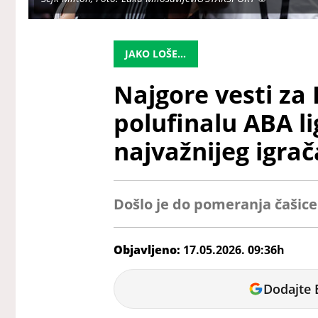
JAKO LOŠE...
Najgore vesti za 
polufinalu ABA li
najvažnijeg igrač
Došlo je do pomeranja čašice
Objavljeno:
17.05.2026. 09:36h
Nikolina
Dodajte 
Jokić