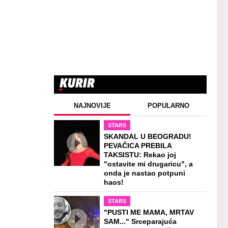
NAJNOVIJE
POPULARNO
STARS
SKANDAL U BEOGRADU!
PEVAČICA PREBILA
TAKSISTU: Rekao joj
"ostavite mi drugaricu", a
onda je nastao potpuni
haos!
STARS
"PUSTI ME MAMA, MRTAV
SAM..." Srceparajuća