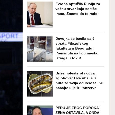
Evropa optužila Rusiju za
važnu stvar koja se tiče
Irana: Znamo da to rade
Devojka se bacila sa 5.
sprata Filozofskog
fakulteta u Beogradu:
Preminula na licu mesta,
istraga u toku!
Briše holesterol i čuva
zglobove: Ova riba je 3
puta zdravija od lososa, ne
bacajte ulje iz konzerve
PEĐU JE ZBOG POROKA I
ŽENA OSTAVILA, A ONDA