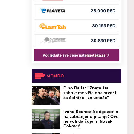
Dino Rađa: "Znate šta,
zabole me više ona stvar i
za četnike i za ustaše"
Ivana Španović odgovorila
na zabranjeno pitanje: Ovo
ne voli da čuje ni Novak
Đoković