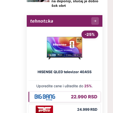
na deponiji, slučaj je dobio
šok obrt