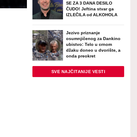
SE ZA 3 DANA DESILO
ČUDO! Jeftina stvar ga
IZLEČILA od ALKOHOLA
Jezivo priznanje
osumnjičenog za Dankino
ubistvo: Telo u crnom
džaku doneo u dvorište, a
onda preokret
SVE NAJČITANIJE VESTI