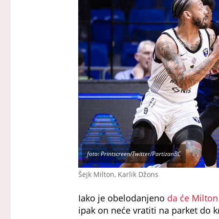
foto: Printscreen/Twitter/PartizanBC
Šejk Milton, Karlik Džons
Iako je obelodanjeno
da će Milton
ipak on neće vratiti na parket do