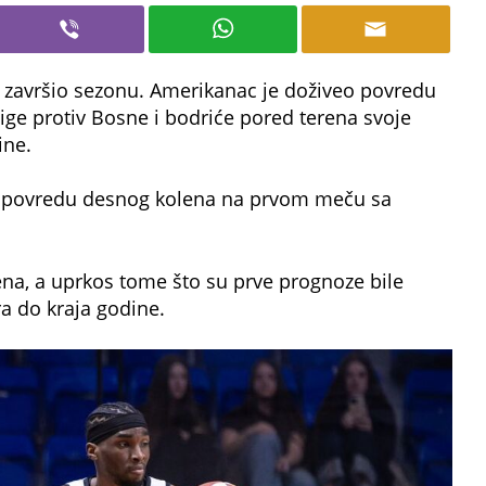
 završio sezonu. Amerikanac je doživeo povredu
ige protiv Bosne i bodriće pored terena svoje
ine.
o povredu desnog kolena na prvom meču sa
na, a uprkos tome što su prve prognoze bile
a do kraja godine.