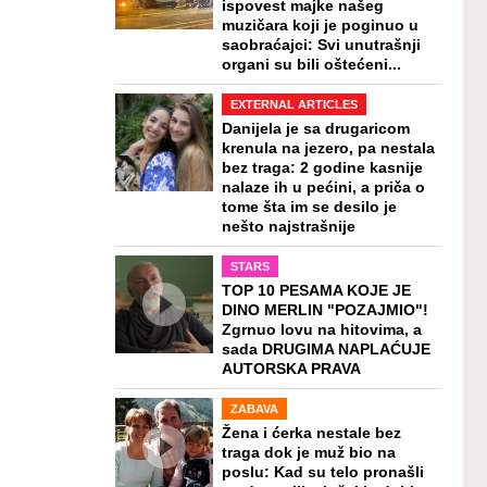
ispovest majke našeg
muzičara koji je poginuo u
saobraćajci: Svi unutrašnji
organi su bili oštećeni...
EXTERNAL ARTICLES
Danijela je sa drugaricom
krenula na jezero, pa nestala
bez traga: 2 godine kasnije
nalaze ih u pećini, a priča o
tome šta im se desilo je
nešto najstrašnije
STARS
TOP 10 PESAMA KOJE JE
DINO MERLIN "POZAJMIO"!
Zgrnuo lovu na hitovima, a
sada DRUGIMA NAPLAĆUJE
AUTORSKA PRAVA
ZABAVA
Žena i ćerka nestale bez
traga dok je muž bio na
poslu: Kad su telo pronašli