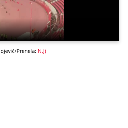
bojević/Prenela:
N.J)