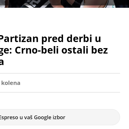
Partizan pred derbi u
ge: Crno-beli ostali bez
a
 kolena
Espreso u vaš Google izbor