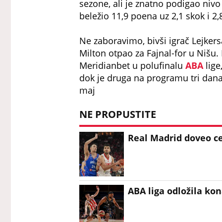
sezone, ali je znatno podigao nivo
beležio 11,9 poena uz 2,1 skok i 2,8
Ne zaboravimo, bivši igrač Lejkersa
Milton otpao za Fajnal-for u Nišu. 
Meridianbet u polufinalu
ABA
lige
dok je druga na programu tri dana
maj
NE PROPUSTITE
Real Madrid doveo cen
ABA liga odložila ko