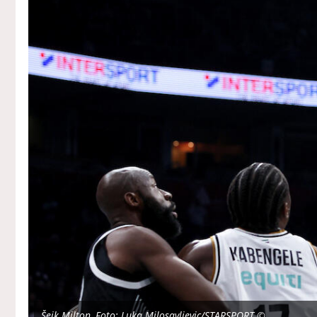
Šejk Milton, Foto: Luka Milosavljevic/STARSPORT ©