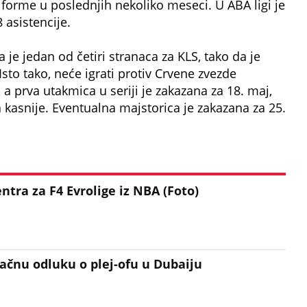
 forme u poslednjih nekoliko meseci. U ABA ligi je
 asistencije.
 je jedan od četiri stranaca za KLS, tako da je
Isto tako, neće igrati protiv Crvene zvezde
, a prva utakmica u seriji je zakazana za 18. maj,
 kasnije. Eventualna majstorica je zakazana za 25.
tra za F4 Evrolige iz NBA (Foto)
načnu odluku o plej-ofu u Dubaiju