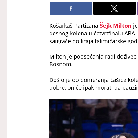
Košarkaš Partizana
Šejk Milton
je
desnog kolena u četvrtfinalu ABA l
saigrače do kraja takmičarske god
Milton je podsećanja radi dožive
Bosnom.
Došlo je do pomeranja čašice kole
dobre, on će ipak morati da pauzir