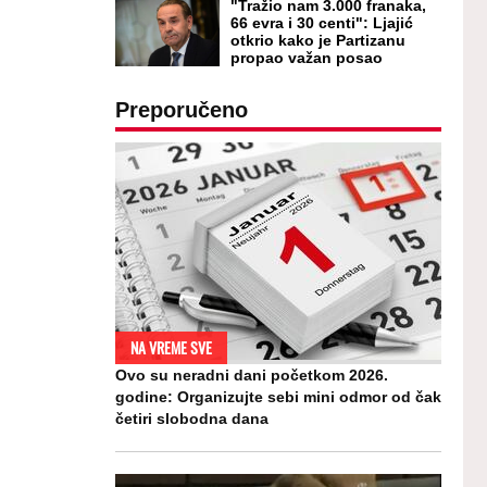
"Tražio nam 3.000 franaka,
66 evra i 30 centi": Ljajić
otkrio kako je Partizanu
propao važan posao
Preporučeno
NA VREME SVE
Ovo su neradni dani početkom 2026.
godine: Organizujte sebi mini odmor od čak
četiri slobodna dana