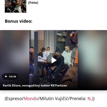
00:06
Karlik Džons, novogodišnji koktel KK Partizan
(Espreso/
Mondo
/Milutin Vujičić/Prenela:
N.J
)
Uz Espreso aplikaciju nijedna druga vam neće
trebati. Instalirajte i proverite zašto!
KK Partizan
Karlik Džons
Evroliga
ABA liga
Derbi
KK Crvena zvezda
OTKRIVENO KAKO JE ISPLANIRANO UBISTVO
PEKARA NA KARABURMI! Radivoje upao u zamku iz