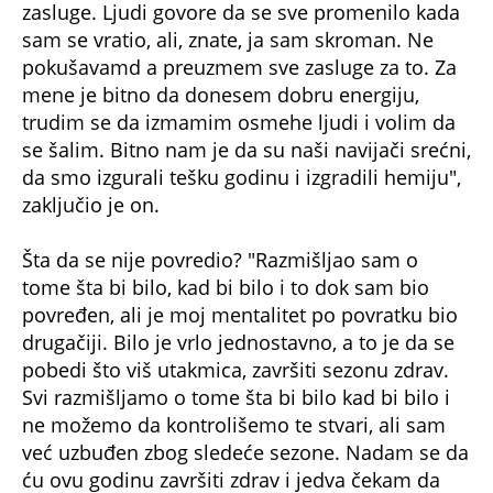
drugačiji. Bilo je vrlo jednostavno, a to je da se
pobedi što viš utakmica, završiti sezonu zdrav.
Svi razmišljamo o tome šta bi bilo kad bi bilo i
ne možemo da kontrolišemo te stvari, ali sam
već uzbuđen zbog sledeće sezone. Nadam se da
ću ovu godinu završiti zdrav i jedva čekam da
vidim šta je pred nama. Ne znam šta će se sve
dogoditi tokom pauze između sezona, ali sam
uzbuđen. Ima još da se igra u ovoj sezoni. Čeka
nas domaća i
ABA liga
i ako to osvojimo, onda
možemo da ublažimo sve što se dešavalo".
NE PROPUSTITE
Vlade Đurović o šansama Zvezde u Evroligi!
Zakucao rečima, bez dlake na jeziku!