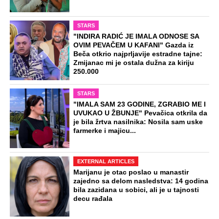
Dočekali ga sa "Srbe na vrbe": Dragan
prvi posle Oluje otišao u Hrvatsku,
danas je tamo legenda