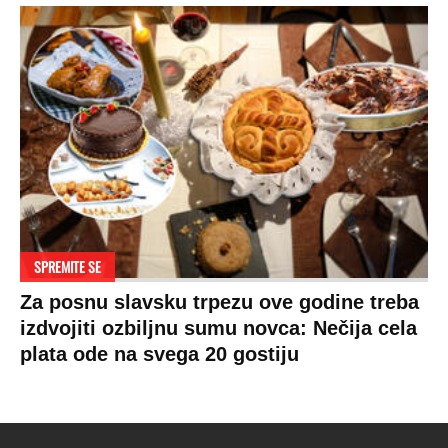
Hi-Tech
Crna Gora
Uslovi korišćenja
Kultura
Makedonija
Politika privatnosti
Auto
Privacy policy
Terms of service
Prijatelji sajta
Pratite nas na:
Copyright © Espreso.co.rs 2026. Sva prava zadržana. Mondo inc.