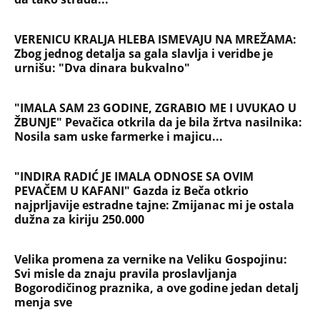
Užas na Zlatiboru: Gosti otkazuju smeštaj,
prevremeno napuštaju aprtmane, a u radnjama -
HAOS!
NAJČITANIJE
NAJNOVIJE
Evropa optužila Rusiju za važnu stvar
koja se tiče Irana: Znamo da to rade