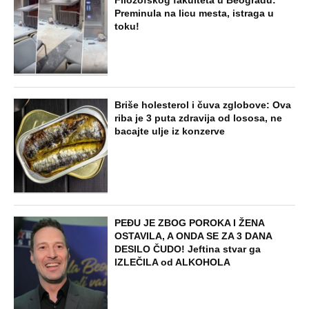
NAJNOVIJE
POPULARNO
ZABAVA
Tito je viknuo: "Zaustavite tog ludaka!"
Brozov general pred svima optužio
Stambolića da je ljubavnik njegove
žene, pa izvršio samoubistvo