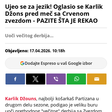
Ujeo se za jezik! Oglasio se Karlik
Džons pred meč sa Crvenom
zvezdom - PAZITE ŠTA JE REKAO
Uoči večitog derbija...
Objavljeno:
17.04.2026. 10:18h
Nikolina
Dodajte Espreso u vaš Google izbor
Jokić
Karlik Džouns
, najbolji košarkaš Partizana u
drugom delu sezone, podigao je veliku buru
uoči prethodnog "večitog" derbija sa Zvezdom
kada je rekao da "više od svega želi da Zvezda