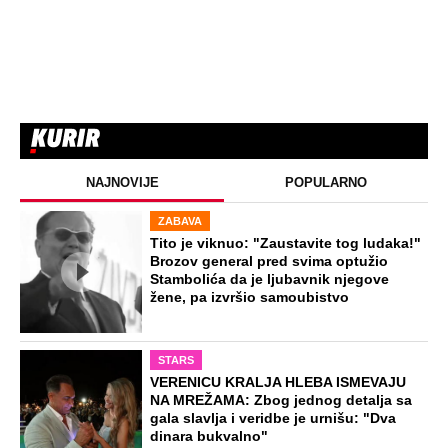
Marijanu je otac poslao u manastir
zajedno sa delom nasledstva: 14 godina
bila zazidana u sobici, ali je u tajnosti
decu rađala