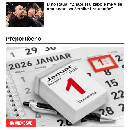
OD NAVODNOG HEROJA DO BRUTALNOG UBICE
GENERAL IVAN STRELJAO SRBE, A
HRVATI GA SLAVILI KAO HEROJA KNINA:
Par godina kasnije išao od kuće do kuće i
UBIJAO!