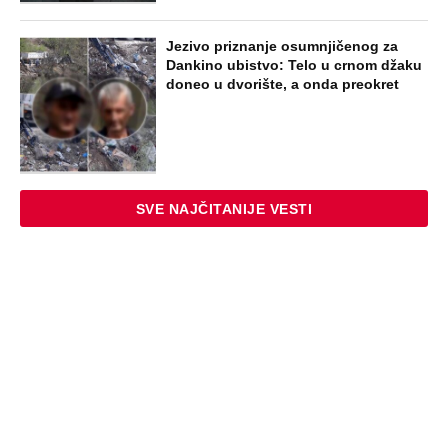
STARS
VERENICU KRALJA HLEBA ISMEVAJU
NA MREŽAMA: Zbog jednog detalja sa
gala slavlja i veridbe je urnišu: "Dva
dinara bukvalno"
STARS
"INDIRA RADIĆ JE IMALA ODNOSE SA
OVIM PEVAČEM U KAFANI" Gazda iz
Beča otkrio najprljavije estradne tajne:
Zmijanac mi je ostala dužna za kiriju
250.000
STARS
"IMALA SAM 23 GODINE, ZGRABIO ME I
UVUKAO U ŽBUNJE" Pevačica otkrila da
je bila žrtva nasilnika: Nosila sam uske
farmerke i majicu...
EXTERNAL ARTICLES