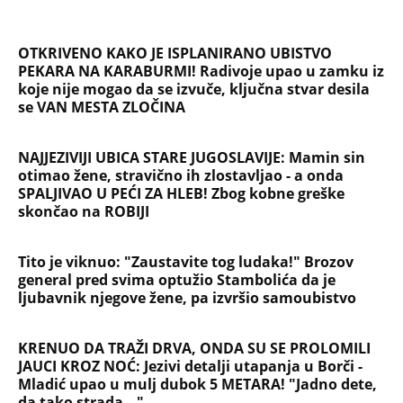
"IMALA SAM 23 GODINE, ZGRABIO ME I UVUKAO U
ŽBUNJE" Pevačica otkrila da je bila žrtva nasilnika:
Nosila sam uske farmerke i majicu...
"INDIRA RADIĆ JE IMALA ODNOSE SA OVIM
PEVAČEM U KAFANI" Gazda iz Beča otkrio
najprljavije estradne tajne: Zmijanac mi je ostala
dužna za kiriju 250.000
Velika promena za vernike na Veliku Gospojinu:
Svi misle da znaju pravila proslavljanja
Bogorodičinog praznika, a ove godine jedan detalj
menja sve
OGLASIO SE RALE NAKON ANINIH JAVNIH PRETNJI
JELENI! Stao u odbranu žene Slobe Radanovića:
Ana nije u pravu, između Jelene i mene nikada
ništa nije bilo osim...