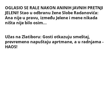
Devojka se bacila sa 5. sprata
Filozofskog fakulteta u Beogradu:
Preminula na licu mesta, istraga u
toku!
Briše holesterol i čuva zglobove: Ova
riba je 3 puta zdravija od lososa, ne
bacajte ulje iz konzerve
PEĐU JE ZBOG POROKA I ŽENA
OSTAVILA, A ONDA SE ZA 3 DANA