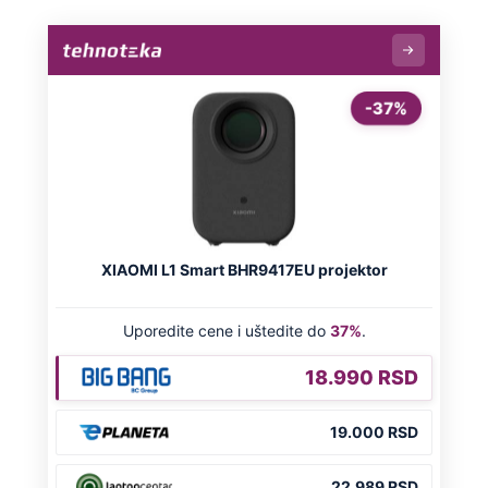
"Neko treba da otpusti ove idiote":
Podkaster pričao o Đokoviću, svi ga
prozivaju zbog jedne rečenice
Dino Rađa: "Znate šta, zabole me više
ona stvar i za četnike i za ustaše"
Preporučeno