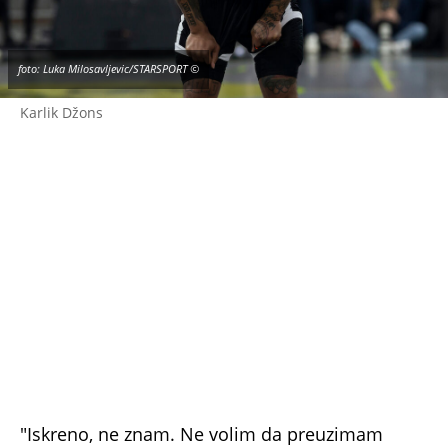
foto: Luka Milosavljevic/STARSPORT ©
Karlik Džons
"Iskreno, ne znam. Ne volim da preuzimam
zasluge. Ljudi govore da se sve promenilo kada
sam se vratio, ali, znate, ja sam skroman. Ne
pokušavamd a preuzmem sve zasluge za to. Za
mene je bitno da donesem dobru energiju,
trudim se da izmamim osmehe ljudi i volim da
se šalim. Bitno nam je da su naši navijači srećni,
da smo izgurali tešku godinu i izgradili hemiju",
zaključio je on.
Šta da se nije povredio? "Razmišljao sam o
tome šta bi bilo, kad bi bilo i to dok sam bio
povređen, ali je moj mentalitet po povratku bio