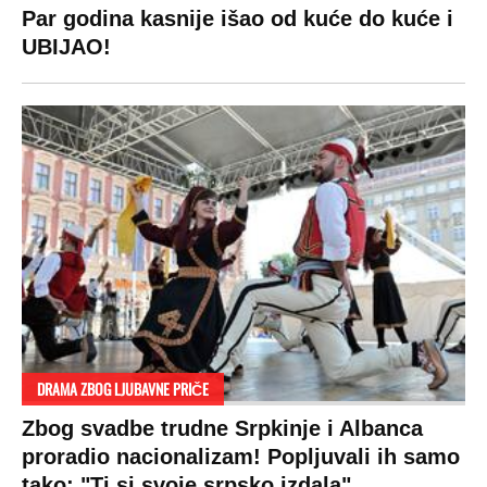
Žene u Srbiji su poludele za njima,
ogledaju se, bacaju pare: Ovde bunde
koštaju 100 evra, a neke i 2.000 dinara!
SPREMITE SE
Za posnu slavsku trpezu ove godine treba
izdvojiti ozbiljnu sumu novca: Nečija cela