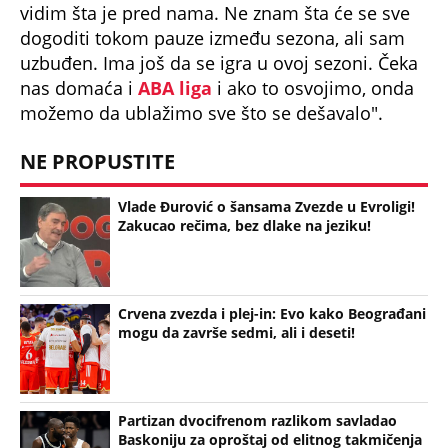
Crvena zvezda i plej-in: Evo kako Beograđani
mogu da završe sedmi, ali i deseti!
Partizan dvocifrenom razlikom savladao
Baskoniju za oproštaj od elitnog takmičenja
(Foto)
Bonus video: