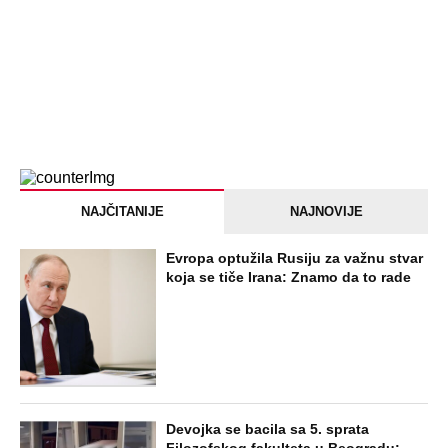
DESILO ČUDO! Jeftina stvar ga
IZLEČILA od ALKOHOLA
Jezivo priznanje osumnjičenog za
Dankino ubistvo: Telo u crnom džaku
doneo u dvorište, a onda preokret
SVE NAJČITANIJE VESTI