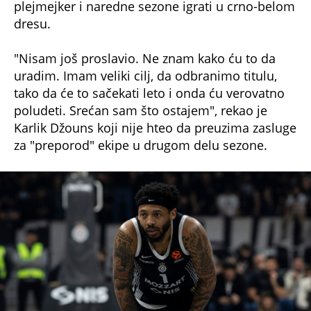
dresu.
"Nisam još proslavio. Ne znam kako ću to da
uradim. Imam veliki cilj, da odbranimo titulu,
tako da će to sačekati leto i onda ću verovatno
poludeti. Srećan sam što ostajem", rekao je
Karlik Džouns koji nije hteo da preuzima zasluge
za "preporod" ekipe u drugom delu sezone.