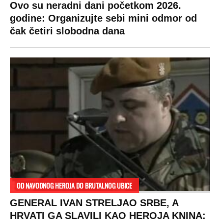
DRAMA ZBOG LJUBAVNE PRIČE
Zbog svadbe trudne Srpkinje i Albanca
proradio nacionalizam! Popljuvali ih samo
tako: "Ti si svoje srpsko izdala"
RAJ!