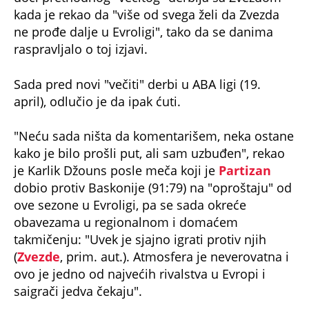
ne prođe dalje u Evroligi", tako da se danima
raspravljalo o toj izjavi.
Sada pred novi "večiti" derbi u ABA ligi (19.
april), odlučio je da ipak ćuti.
"Neću sada ništa da komentarišem, neka ostane
kako je bilo prošli put, ali sam uzbuđen", rekao
je Karlik Džouns posle meča koji je
Partizan
dobio protiv Baskonije (91:79) na "oproštaju" od
ove sezone u Evroligi, pa se sada okreće
obavezama u regionalnom i domaćem
takmičenju: "Uvek je sjajno igrati protiv njih
(
Zvezde
, prim. aut.). Atmosfera je neverovatna i
ovo je jedno od najvećih rivalstva u Evropi i
saigrači jedva čekaju".