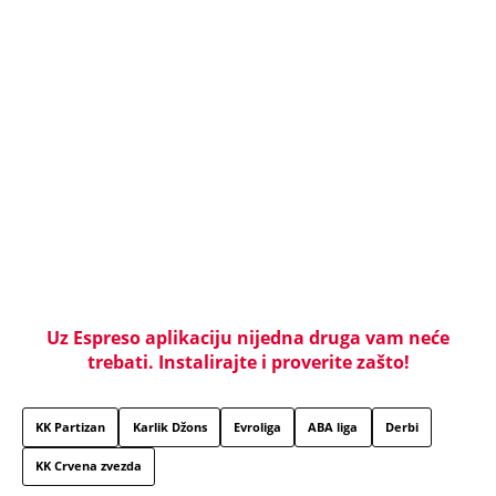
koje nije mogao da se izvuče, ključna stvar desila
se VAN MESTA ZLOČINA
NAJJEZIVIJI UBICA STARE JUGOSLAVIJE: Mamin sin
otimao žene, stravično ih zlostavljao - a onda
SPALJIVAO U PEĆI ZA HLEB! Zbog kobne greške
skončao na ROBIJI
Tito je viknuo: "Zaustavite tog ludaka!" Brozov
general pred svima optužio Stambolića da je
ljubavnik njegove žene, pa izvršio samoubistvo
KRENUO DA TRAŽI DRVA, ONDA SU SE PROLOMILI
JAUCI KROZ NOĆ: Jezivi detalji utapanja u Borči -
Mladić upao u mulj dubok 5 METARA! "Jadno dete,
da tako strada..."
VERENICU KRALJA HLEBA ISMEVAJU NA MREŽAMA:
Zbog jednog detalja sa gala slavlja i veridbe je
urnišu: "Dva dinara bukvalno"