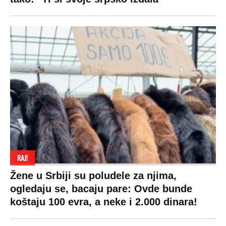
plata ode na svega 20 gostiju
VESTI
SHOWBIZ
SPORT
VIRALNO
Politika
Rijaliti
Fudbal
Bizar
Društvo
Zvezde
Košarka
Svaštara
Hronika
Holivud
Tenis
Tiktok
Ekonomija
Kviz
Ostali sportovi
Beograd
Navijači
Zasadi drvo
Showtime
Kosovo
Sudbine
LIFESTYLE
SVET
MONDO INC.
Život
Planeta
Impressum
Stil
Globalno zagrevanje
Kontakt
Ljubav
Hrvatska
Marketing
Zdravlje
BiH
Politika o kolačićima