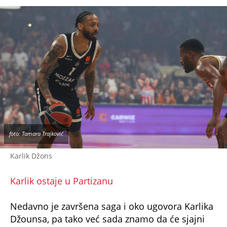
foto: Tamara Trajković
Karlik Džons
Karlik ostaje u Partizanu
Nedavno je završena saga i oko ugovora Karlika
Džounsa, pa tako već sada znamo da će sjajni
plejmejker i naredne sezone igrati u crno-belom