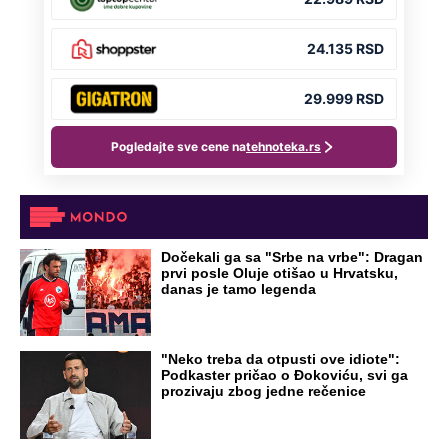
NA VREME SVE
Ovo su neradni dani početkom 2026.
godine: Organizujte sebi mini odmor od
čak četiri slobodna dana