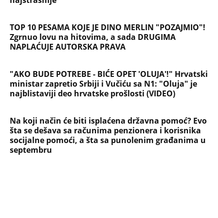
Evropa optužila Rusiju za važnu stvar
koja se tiče Irana: Znamo da to rade
Devojka se bacila sa 5. sprata
Filozofskog fakulteta u Beogradu:
Preminula na licu mesta, istraga u
toku!
Briše holesterol i čuva zglobove: Ova
riba je 3 puta zdravija od lososa, ne
bacajte ulje iz konzerve