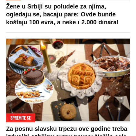
LIFESTYLE
SVET
MONDO INC.
Život
Planeta
Impressum
Stil
Globalno zagrevanje
Kontakt
Ljubav
Hrvatska
Marketing
Zdravlje
BiH
Politika o kolačićima
Hi-Tech
Crna Gora
Uslovi korišćenja
Kultura
Makedonija
Politika privatnosti
Auto
Privacy policy
Terms of service
Prijatelji sajta
Pratite nas na: