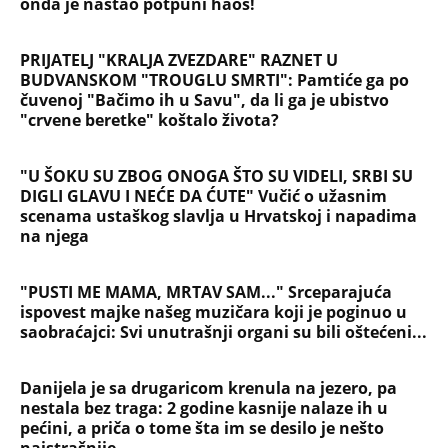
"AKO BUDE POTREBE - BIĆE OPET 'OLUJA'!" Hrvatski
ministar zapretio Srbiji i Vučiću sa N1: "Oluja" je
najblistaviji deo hrvatske prošlosti (VIDEO)
Na koji način će biti isplaćena državna pomoć? Evo
šta se dešava sa računima penzionera i korisnika
socijalne pomoći, a šta sa punolenim građanima u
septembru
NAJČITANIJE
NAJNOVIJE