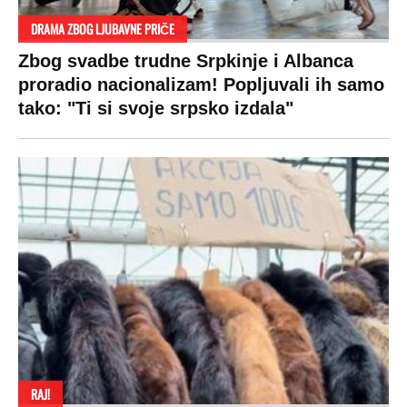
SPREMITE SE
Za posnu slavsku trpezu ove godine treba
izdvojiti ozbiljnu sumu novca: Nečija cela
plata ode na svega 20 gostiju
VESTI
SHOWBIZ
SPORT
VIRALNO
Politika
Rijaliti
Fudbal
Bizar
Društvo
Zvezde
Košarka
Svaštara
Hronika
Holivud
Tenis
Tiktok
Ekonomija
Kviz
Ostali sportovi
Beograd
Navijači
Zasadi drvo
Showtime
Kosovo
Sudbine