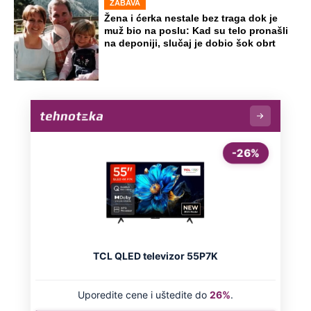
Vanja Grbić rekao bratu da se ne vraća
u Srbiju: Nikola mu spomenuo sina i
objasnio gde greši
Najjači tim u Engleskoj sada je još jači:
Mikel Arteta dobio "bombu" od 90
miliona evra
Jusufa Nurkića tužio Edin Skokić:
"Montirao je i moje fotografije
veštačkom inteligencijom"
Preporučeno