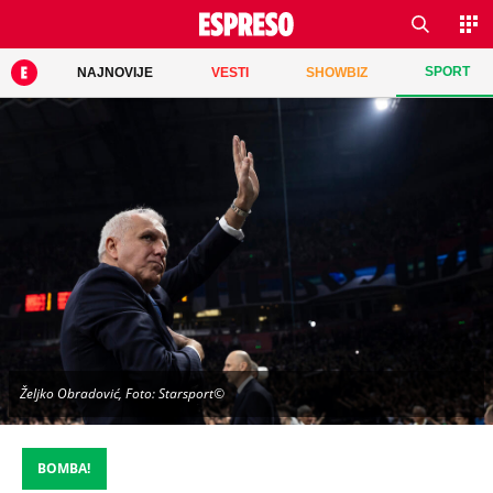
SPORT
NAJNOVIJE
VESTI
SHOWBIZ
Željko Obradović, Foto: Starsport©
BOMBA!