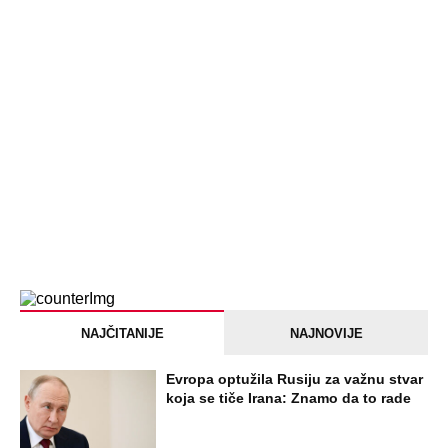
PEĐU JE ZBOG POROKA I ŽENA
OSTAVILA, A ONDA SE ZA 3 DANA
DESILO ČUDO! Jeftina stvar ga
IZLEČILA od ALKOHOLA
Jezivo priznanje osumnjičenog za
Dankino ubistvo: Telo u crnom džaku
doneo u dvorište, a onda preokret
SVE NAJČITANIJE VESTI