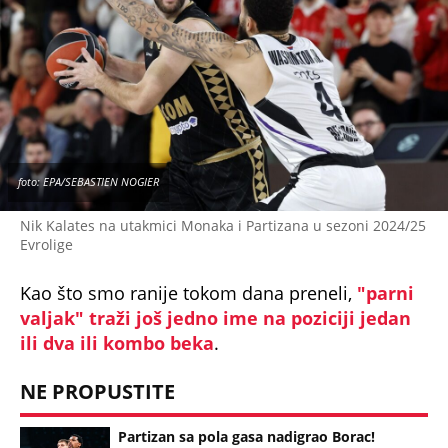
foto: EPA/SEBASTIEN NOGIER
Nik Kalates na utakmici Monaka i Partizana u sezoni 2024/25
Evrolige
Kao što smo ranije tokom dana preneli,
"parni
valjak" traži još jedno ime na poziciji jedan
ili dva ili kombo beka
.
NE PROPUSTITE
Partizan sa pola gasa nadigrao Borac!