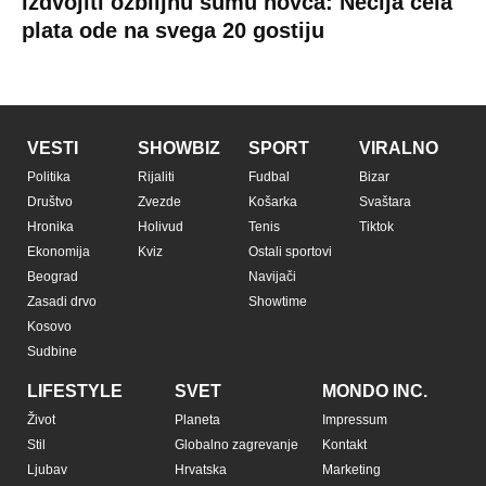
Copyright © Espreso.co.rs 2026. Sva prava zadržana. Mondo inc.