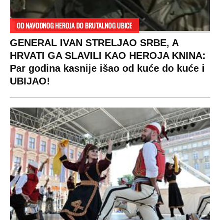
RAJ!
Žene u Srbiji su poludele za njima,
ogledaju se, bacaju pare: Ovde bunde
koštaju 100 evra, a neke i 2.000 dinara!