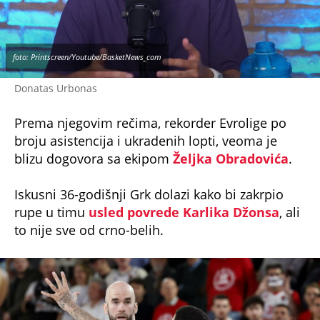
foto: Printscreen/Youtube/BasketNews_com
Donatas Urbonas
Prema njegovim rečima, rekorder Evrolige po
broju asistencija i ukradenih lopti, veoma je
blizu dogovora sa ekipom
Željka Obradovića
.
Iskusni 36-godišnji Grk dolazi kako bi zakrpio
rupe u timu
usled povrede Karlika Džonsa
, ali
to nije sve od crno-belih.