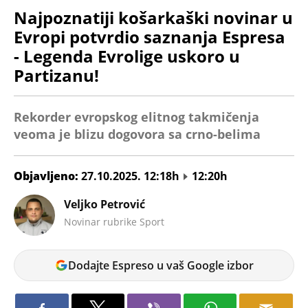
Najpoznatiji košarkaški novinar u
Evropi potvrdio saznanja Espresa
- Legenda Evrolige uskoro u
Partizanu!
Rekorder evropskog elitnog takmičenja
veoma je blizu dogovora sa crno-belima
Objavljeno:
27.10.2025. 12:18h
12:20h
Veljko Petrović
Novinar rubrike Sport
Dodajte Espreso u vaš Google izbor