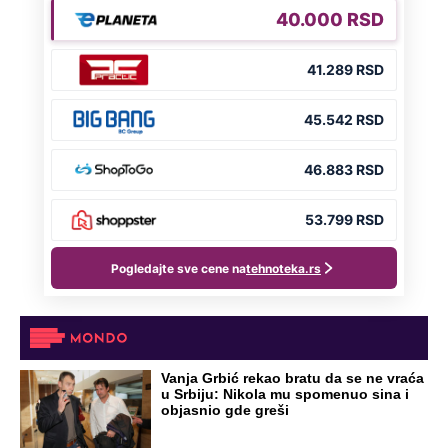
NA VREME SVE
Ovo su neradni dani početkom 2026.
godine: Organizujte sebi mini odmor od
čak četiri slobodna dana