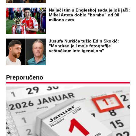
OD NAVODNOG HEROJA DO BRUTALNOG UBICE
GENERAL IVAN STRELJAO SRBE, A
HRVATI GA SLAVILI KAO HEROJA KNINA:
Par godina kasnije išao od kuće do kuće i
UBIJAO!