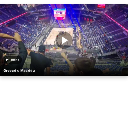
00:16
Grobari u Madridu
(Espreso/
Veljko Petrović
)
Uz Espreso aplikaciju nijedna druga vam neće
trebati. Instalirajte i proverite zašto!