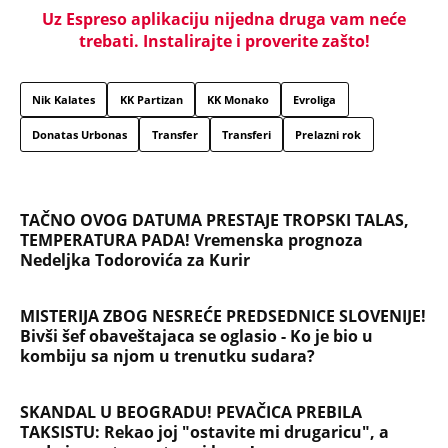
čuvenoj "Bačimo ih u Savu", da li ga je ubistvo
"crvene beretke" koštalo života?
"U ŠOKU SU ZBOG ONOGA ŠTO SU VIDELI, SRBI SU
DIGLI GLAVU I NEĆE DA ĆUTE" Vučić o užasnim
scenama ustaškog slavlja u Hrvatskoj i napadima
na njega
"PUSTI ME MAMA, MRTAV SAM..." Srceparajuća
ispovest majke našeg muzičara koji je poginuo u
saobraćajci: Svi unutrašnji organi su bili oštećeni...
Danijela je sa drugaricom krenula na jezero, pa
nestala bez traga: 2 godine kasnije nalaze ih u
pećini, a priča o tome šta im se desilo je nešto
najstrašnije
TOP 10 PESAMA KOJE JE DINO MERLIN "POZAJMIO"!
Zgrnuo lovu na hitovima, a sada DRUGIMA
NAPLAĆUJE AUTORSKA PRAVA