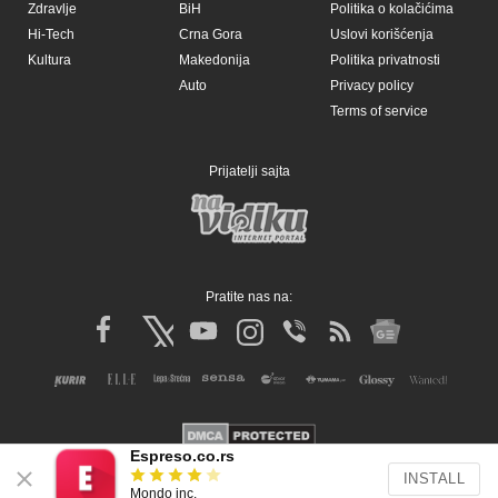
Espreso.co.rs
INSTALL
Mondo inc.