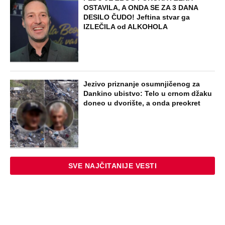
SKANDAL U BEOGRADU! PEVAČICA
PREBILA TAKSISTU: Rekao joj "ostavite
mi drugaricu", a onda je nastao potpuni
haos!
STARS
"PUSTI ME MAMA, MRTAV SAM..."
Srceparajuća ispovest majke našeg
muzičara koji je poginuo u saobraćajci:
Svi unutrašnji organi su bili oštećeni...
EXTERNAL ARTICLES
Danijela je sa drugaricom krenula na
jezero, pa nestala bez traga: 2 godine
kasnije nalaze ih u pećini, a priča o tome
šta im se desilo je nešto najstrašnije
STARS
TOP 10 PESAMA KOJE JE DINO MERLIN