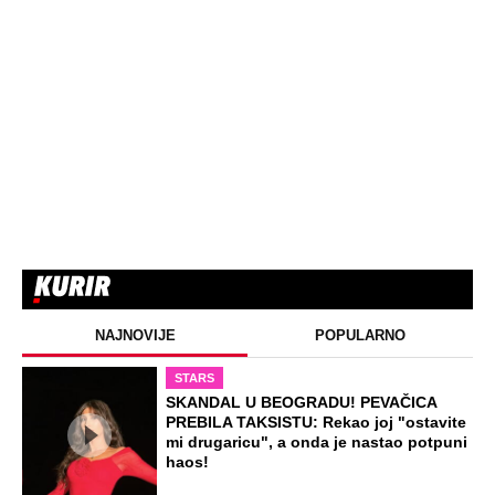
"POZAJMIO"! Zgrnuo lovu na hitovima,
a sada DRUGIMA NAPLAĆUJE
AUTORSKA PRAVA
ZABAVA
Žena i ćerka nestale bez traga dok je
muž bio na poslu: Kad su telo pronašli
na deponiji, slučaj je dobio šok obrt