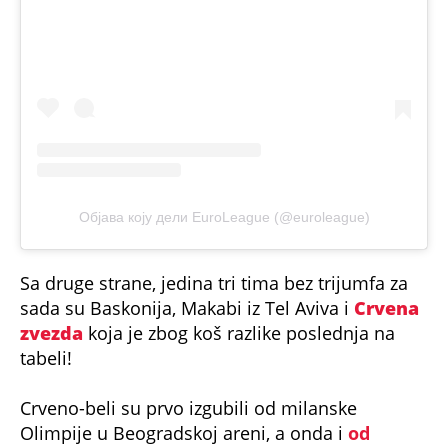
Објава коју дели EuroLeague (@euroleague)
Sa druge strane, jedina tri tima bez trijumfa za
sada su Baskonija, Makabi iz Tel Aviva i
Crvena
zvezda
koja je zbog koš razlike poslednja na
tabeli!
Crveno-beli su prvo izgubili od milanske
Olimpije u Beogradskoj areni, a onda i
od