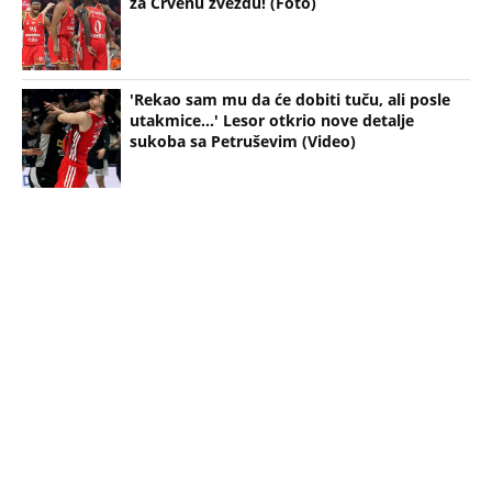
za Crvenu zvezdu! (Foto)
'Rekao sam mu da će dobiti tuču, ali posle
utakmice...' Lesor otkrio nove detalje
sukoba sa Petruševim (Video)