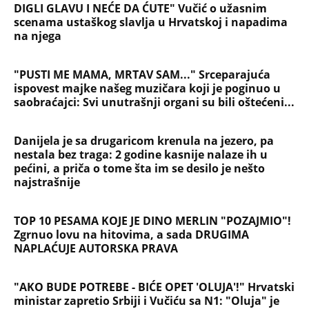
DIGLI GLAVU I NEĆE DA ĆUTE" Vučić o užasnim
scenama ustaškog slavlja u Hrvatskoj i napadima
na njega
"PUSTI ME MAMA, MRTAV SAM..." Srceparajuća
ispovest majke našeg muzičara koji je poginuo u
saobraćajci: Svi unutrašnji organi su bili oštećeni...
Danijela je sa drugaricom krenula na jezero, pa
nestala bez traga: 2 godine kasnije nalaze ih u
pećini, a priča o tome šta im se desilo je nešto
najstrašnije
TOP 10 PESAMA KOJE JE DINO MERLIN "POZAJMIO"!
Zgrnuo lovu na hitovima, a sada DRUGIMA
NAPLAĆUJE AUTORSKA PRAVA
"AKO BUDE POTREBE - BIĆE OPET 'OLUJA'!" Hrvatski
ministar zapretio Srbiji i Vučiću sa N1: "Oluja" je