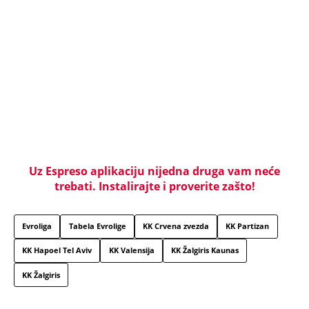
Uz Espreso aplikaciju nijedna druga vam neće
trebati. Instalirajte i proverite zašto!
Evroliga
Tabela Evrolige
KK Crvena zvezda
KK Partizan
KK Hapoel Tel Aviv
KK Valensija
KK Žalgiris Kaunas
KK Žalgiris