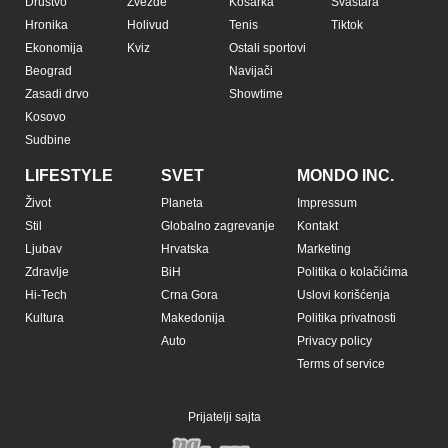
Društvo
Zvezde
Košarka
Svaštara
Hronika
Holivud
Tenis
Tiktok
Ekonomija
Kviz
Ostali sportovi
Beograd
Navijači
Zasadi drvo
Showtime
Kosovo
Sudbine
LIFESTYLE
SVET
MONDO INC.
Život
Planeta
Impressum
Stil
Globalno zagrevanje
Kontakt
Ljubav
Hrvatska
Marketing
Zdravlje
BiH
Politika o kolačićima
Hi-Tech
Crna Gora
Uslovi korišćenja
Kultura
Makedonija
Politika privatnosti
Auto
Privacy policy
Terms of service
Prijatelji sajta