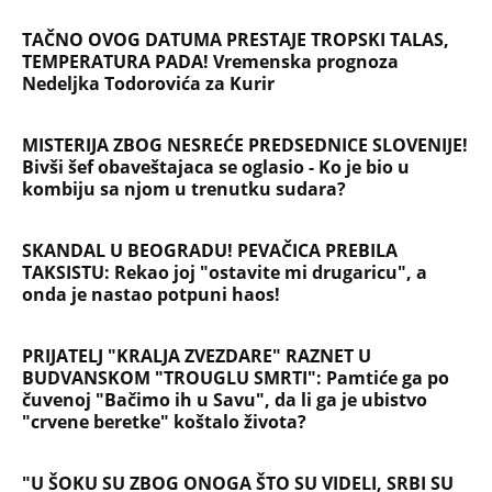
TAČNO OVOG DATUMA PRESTAJE TROPSKI TALAS,
TEMPERATURA PADA! Vremenska prognoza
Nedeljka Todorovića za Kurir
MISTERIJA ZBOG NESREĆE PREDSEDNICE SLOVENIJE!
Bivši šef obaveštajaca se oglasio - Ko je bio u
kombiju sa njom u trenutku sudara?
SKANDAL U BEOGRADU! PEVAČICA PREBILA
TAKSISTU: Rekao joj "ostavite mi drugaricu", a
onda je nastao potpuni haos!
PRIJATELJ "KRALJA ZVEZDARE" RAZNET U
BUDVANSKOM "TROUGLU SMRTI": Pamtiće ga po
čuvenoj "Bačimo ih u Savu", da li ga je ubistvo
"crvene beretke" koštalo života?
"U ŠOKU SU ZBOG ONOGA ŠTO SU VIDELI, SRBI SU