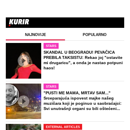
NAJNOVIJE
POPULARNO
STARS
SKANDAL U BEOGRADU! PEVAČICA
PREBILA TAKSISTU: Rekao joj "ostavite
mi drugaricu", a onda je nastao potpuni
haos!
STARS
"PUSTI ME MAMA, MRTAV SAM..."
Srceparajuća ispovest majke našeg
muzičara koji je poginuo u saobraćajci:
Svi unutrašnji organi su bili oštećeni...
EXTERNAL ARTICLES