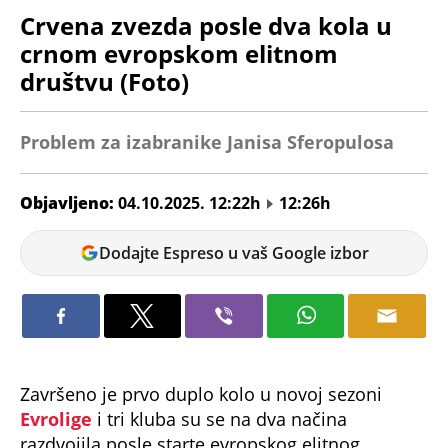
Crvena zvezda posle dva kola u
crnom evropskom elitnom
društvu (Foto)
Problem za izabranike Janisa Sferopulosa
Objavljeno:
04.10.2025. 12:22h
12:26h
Veljko
Dodajte Espreso u vaš Google izbor
Petrovic
Završeno je prvo duplo kolo u novoj sezoni
Evrolige
i tri kluba su se na dva načina
razdvojila posle starte evropskog elitnog