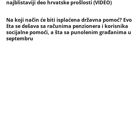
najblistaviji deo hrvatske prošlosti (VIDEO)
Na koji način će biti isplaćena državna pomoć? Evo
šta se dešava sa računima penzionera i korisnika
socijalne pomoći, a šta sa punolenim građanima u
septembru