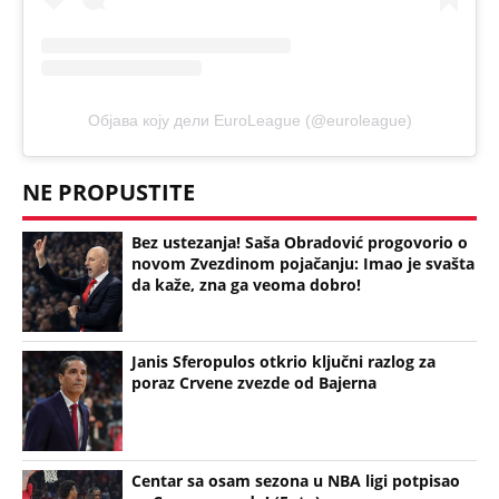
Објава коју дели EuroLeague (@euroleague)
NE PROPUSTITE
Bez ustezanja! Saša Obradović progovorio o
novom Zvezdinom pojačanju: Imao je svašta
da kaže, zna ga veoma dobro!
Janis Sferopulos otkrio ključni razlog za
poraz Crvene zvezde od Bajerna
Centar sa osam sezona u NBA ligi potpisao