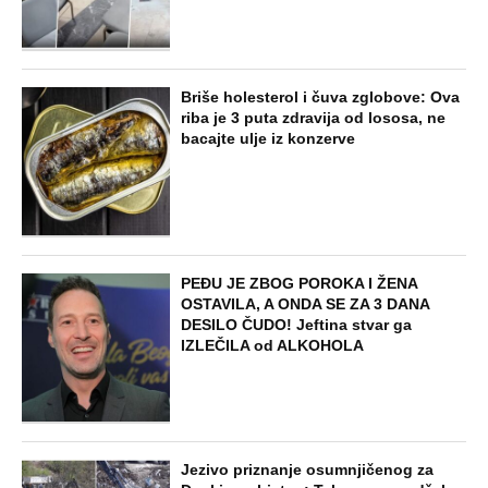
Briše holesterol i čuva zglobove: Ova
riba je 3 puta zdravija od lososa, ne
bacajte ulje iz konzerve
PEĐU JE ZBOG POROKA I ŽENA
OSTAVILA, A ONDA SE ZA 3 DANA
DESILO ČUDO! Jeftina stvar ga
IZLEČILA od ALKOHOLA
Jezivo priznanje osumnjičenog za