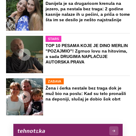
Danijela je sa drugaricom krenula na
jezero, pa nestala bez traga: 2 godine
kasnije nalaze ih u pećini, a priča o tome
šta im se desilo je nešto najstrašnije
STARS
TOP 10 PESAMA KOJE JE DINO MERLIN
"POZAJMIO"! Zgrnuo lovu na hitovima,
a sada DRUGIMA NAPLAĆUJE
AUTORSKA PRAVA
ZABAVA
Žena i ćerka nestale bez traga dok je
muž bio na poslu: Kad su telo pronašli
na deponiji, slučaj je dobio šok obrt