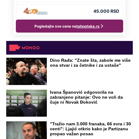
Dino Rađa: "Znate šta, zabole me više
ona stvar i za četnike i za ustaše"
Ivana Španović odgovorila na
zabranjeno pitanje: Ovo ne voli da
čuje ni Novak Đoković
"Tražio nam 3.000 franaka, 66 evra i 30
centi": Ljajić otkrio kako je Partizanu
propao važan posao