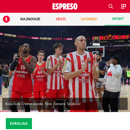
SPORT
NAJNOVIJE
VESTI
SHOWBIZ
Košarkaši Crvene zvezde, Foto: Tamara Trajković
EVROLIGA