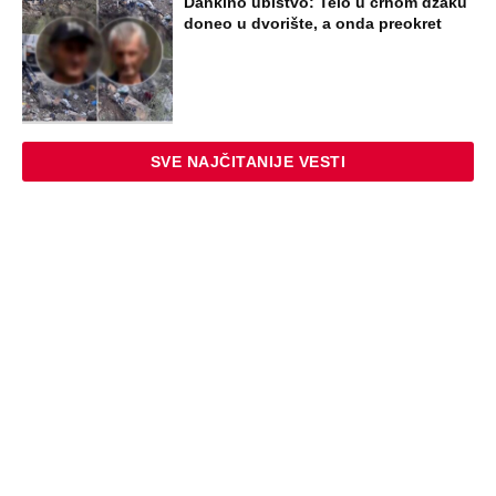
Dankino ubistvo: Telo u crnom džaku
doneo u dvorište, a onda preokret
SVE NAJČITANIJE VESTI