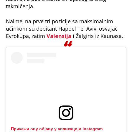
takmičenja.
Naime, na prve tri pozicije sa maksimalnim
učinkom su debitant Hapoel Tel Aviv, osvajač
Evrokupa, zatim
Valensija
i Žalgiris iz Kaunasa.
Прикажи ову објаву у апликацији Instagram