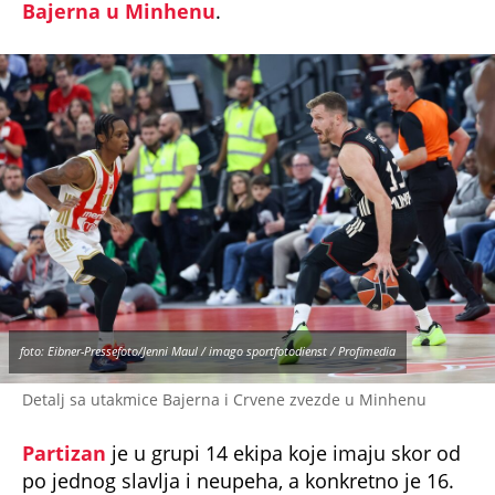
Bajerna u Minhenu
.
foto: Eibner-Pressefoto/Jenni Maul / imago sportfotodienst / Profimedia
Detalj sa utakmice Bajerna i Crvene zvezde u Minhenu
Partizan
je u grupi 14 ekipa koje imaju skor od
po jednog slavlja i neupeha, a konkretno je 16.