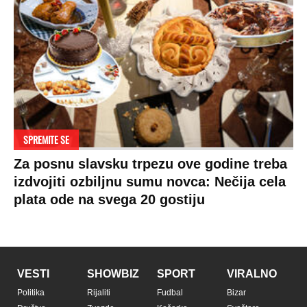
SPREMITE SE
Za posnu slavsku trpezu ove godine treba
izdvojiti ozbiljnu sumu novca: Nečija cela
plata ode na svega 20 gostiju
VESTI
SHOWBIZ
SPORT
VIRALNO
Politika
Rijaliti
Fudbal
Bizar