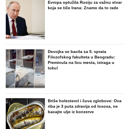
Evropa optužila Rusiju za važnu stvar
koja se tiče Irana: Znamo da to rade
Devojka se bacila sa 5. sprata
Filozofskog fakulteta u Beogradu:
Preminula na licu mesta, istraga u
toku!
Briše holesterol i čuva zglobove: Ova
riba je 3 puta zdravija od lososa, ne
bacajte ulje iz konzerve