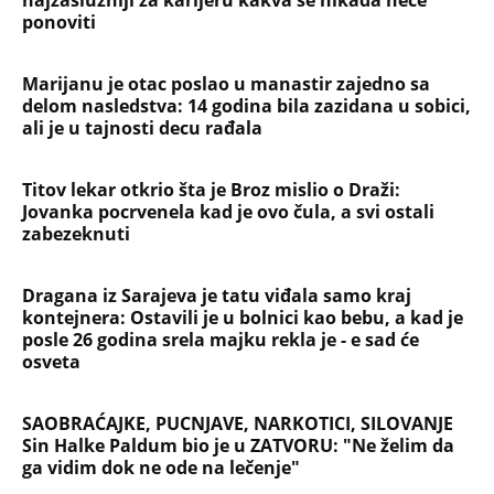
ponoviti
Marijanu je otac poslao u manastir zajedno sa
delom nasledstva: 14 godina bila zazidana u sobici,
ali je u tajnosti decu rađala
Titov lekar otkrio šta je Broz mislio o Draži:
Jovanka pocrvenela kad je ovo čula, a svi ostali
zabezeknuti
Dragana iz Sarajeva je tatu viđala samo kraj
kontejnera: Ostavili je u bolnici kao bebu, a kad je
posle 26 godina srela majku rekla je - e sad će
osveta
SAOBRAĆAJKE, PUCNJAVE, NARKOTICI, SILOVANJE
Sin Halke Paldum bio je u ZATVORU: "Ne želim da
ga vidim dok ne ode na lečenje"