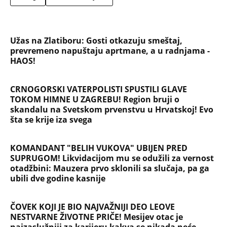
Užas na Zlatiboru: Gosti otkazuju smeštaj,
prevremeno napuštaju aprtmane, a u radnjama -
HAOS!
CRNOGORSKI VATERPOLISTI SPUSTILI GLAVE
TOKOM HIMNE U ZAGREBU! Region bruji o
skandalu na Svetskom prvenstvu u Hrvatskoj! Evo
šta se krije iza svega
KOMANDANT "BELIH VUKOVA" UBIJEN PRED
SUPRUGOM! Likvidacijom mu se odužili za vernost
otadžbini: Mauzera prvo sklonili sa slučaja, pa ga
ubili dve godine kasnije
ČOVEK KOJI JE BIO NAJVAŽNIJI DEO LEOVE
NESTVARNE ŽIVOTNE PRIČE! Mesijev otac je
najzaslužniji za karijeru kakva se nikada neće