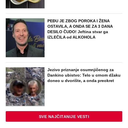
PEĐU JE ZBOG POROKA I ŽENA
OSTAVILA, A ONDA SE ZA 3 DANA
DESILO ČUDO! Jeftina stvar ga
IZLEČILA od ALKOHOLA
Jezivo priznanje osumnjičenog za
Dankino ubistvo: Telo u crnom džaku
doneo u dvorište, a onda preokret
SVE NAJČITANIJE VESTI