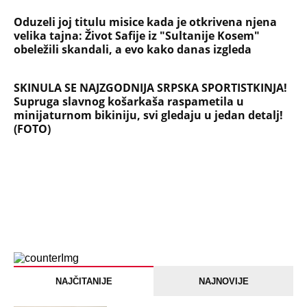
Oduzeli joj titulu misice kada je otkrivena njena
velika tajna: Život Safije iz "Sultanije Kosem"
obeležili skandali, a evo kako danas izgleda
SKINULA SE NAJZGODNIJA SRPSKA SPORTISTKINJA!
Supruga slavnog košarkaša raspametila u
minijaturnom bikiniju, svi gledaju u jedan detalj!
(FOTO)
NAJČITANIJE
NAJNOVIJE