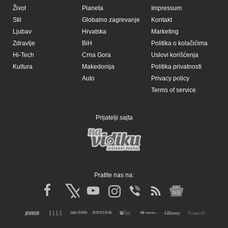
Život
Planeta
Impressum
Stil
Globalno zagrevanje
Kontakt
Ljubav
Hrvatska
Marketing
Zdravlje
BiH
Politika o kolačićima
Hi-Tech
Crna Gora
Uslovi korišćenja
Kultura
Makedonija
Politika privatnosti
Auto
Privacy policy
Terms of service
Prijatelji sajta
Pratite nas na: