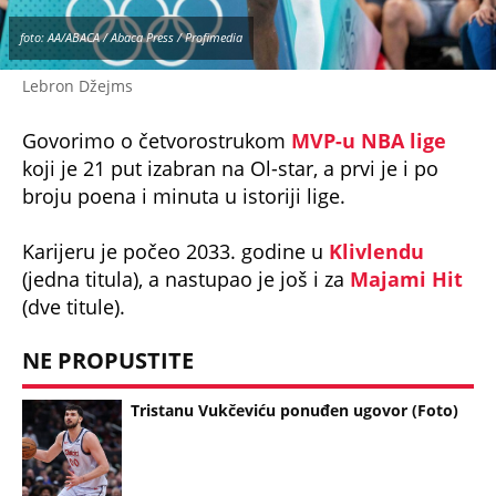
foto: AA/ABACA / Abaca Press / Profimedia
Lebron Džejms
Govorimo o četvorostrukom
MVP-u NBA lige
koji je 21 put izabran na Ol-star, a prvi je i po
broju poena i minuta u istoriji lige.
Karijeru je počeo 2033. godine u
Klivlendu
(jedna titula), a nastupao je još i za
Majami Hit
(dve titule).
NE PROPUSTITE
Tristanu Vukčeviću ponuđen ugovor (Foto)