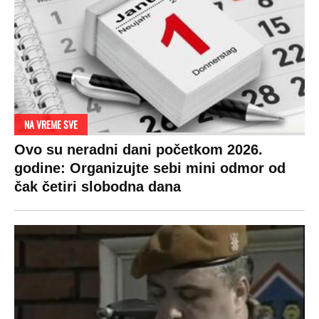
NA VREME SVE
Ovo su neradni dani početkom 2026.
godine: Organizujte sebi mini odmor od
čak četiri slobodna dana