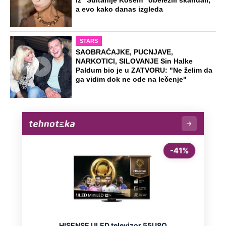
iz "Sultanije Kosem" obeležili skandali,
a evo kako danas izgleda
STARS
SAOBRAĆAJKE, PUCNJAVE,
NARKOTICI, SILOVANJE Sin Halke
Paldum bio je u ZATVORU: "Ne želim da
ga vidim dok ne ode na lečenje"