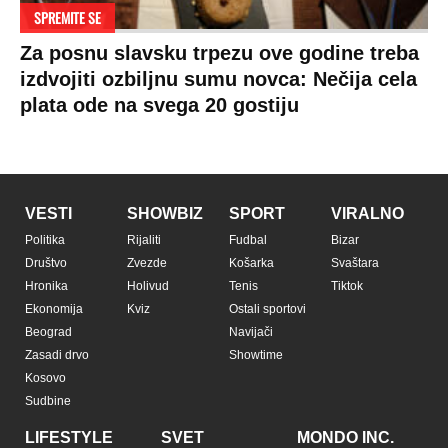
SPREMITE SE
Za posnu slavsku trpezu ove godine treba
izdvojiti ozbiljnu sumu novca: Nečija cela
plata ode na svega 20 gostiju
VESTI
SHOWBIZ
SPORT
VIRALNO
Politika
Rijaliti
Fudbal
Bizar
Društvo
Zvezde
Košarka
Svaštara
Hronika
Holivud
Tenis
Tiktok
Ekonomija
Kviz
Ostali sportovi
Beograd
Navijači
Zasadi drvo
Showtime
Kosovo
Sudbine
LIFESTYLE
SVET
MONDO INC.