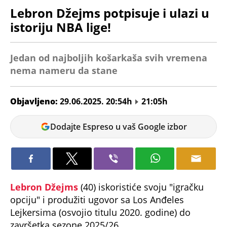
Lebron Džejms potpisuje i ulazi u
istoriju NBA lige!
Jedan od najboljih košarkaša svih vremena
nema nameru da stane
Objavljeno:
29.06.2025. 20:54h
21:05h
Veljko
Dodajte Espreso u vaš Google izbor
Petrovic
Lebron Džejms
(40) iskoristiće svoju "igračku
opciju" i produžiti ugovor sa Los Anđeles
Lejkersima (osvojio titulu 2020. godine) do
završetka sezone 2025/26.