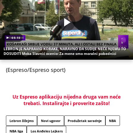
05:15
LEBRON JE NAPRAVIO KORAKE, NARAVNO DA SUDIJE NEĆE NJEMU TO
DOSUDITI Moka Slavnić ocenio: Za mene smo moralni pobednici
(Espreso/Espreso sport)
Uz Espreso aplikaciju nijedna druga vam neće
trebati. Instalirajte i proverite zašto!
Lebron Džejms
Novi ugovor
Produžetak saradnje
NBA
NBA liga
Los Anđeles Lejkers