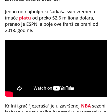
Jedan od najboljih košarkaša svih vremena
imaće
platu
od preko 52.6 miliona dolara,
preneo je ESPN, a boje ove franšize brani od
2018. godine.
Krilni igrač "jezeraša" je u završenoj
NBA
sezoni