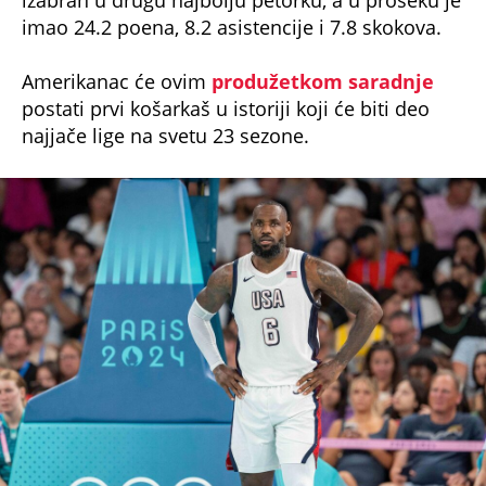
izabran u drugu najbolju petorku, a u proseku je
imao 24.2 poena, 8.2 asistencije i 7.8 skokova.
Amerikanac će ovim
produžetkom saradnje
postati prvi košarkaš u istoriji koji će biti deo
najjače lige na svetu 23 sezone.