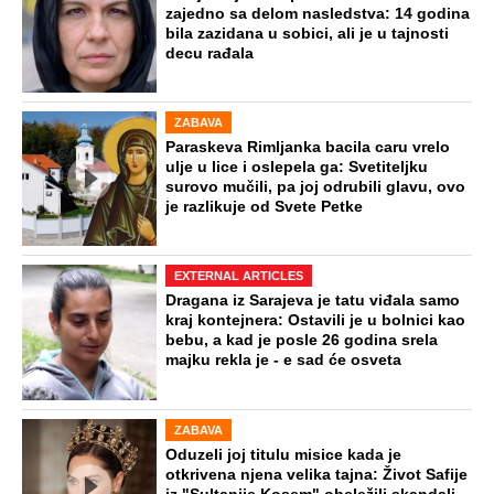
zajedno sa delom nasledstva: 14 godina
bila zazidana u sobici, ali je u tajnosti
decu rađala
ZABAVA
Paraskeva Rimljanka bacila caru vrelo
ulje u lice i oslepela ga: Svetiteljku
surovo mučili, pa joj odrubili glavu, ovo
je razlikuje od Svete Petke
EXTERNAL ARTICLES
Dragana iz Sarajeva je tatu viđala samo
kraj kontejnera: Ostavili je u bolnici kao
bebu, a kad je posle 26 godina srela
majku rekla je - e sad će osveta
ZABAVA
Oduzeli joj titulu misice kada je
otkrivena njena velika tajna: Život Safije