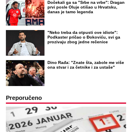
Dočekali ga sa "Srbe na vrbe": Dragan
prvi posle Oluje otišao u Hrvatsku,
danas je tamo legenda
"Neko treba da otpusti ove idiote":
Podkaster pričao o Đokoviću, svi ga
prozivaju zbog jedne rečenice
Dino Rađa: "Znate šta, zabole me više
ona stvar i za četnike i za ustaše"
Preporučeno