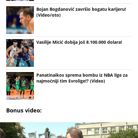
Bojan Bogdanović završio bogatu karijeru!
(Video/oto)
Vasilije Micić dobija još 8.100.000 dolara!
Panatinaikos sprema bombu iz NBA lige za
najmoćniji tim Evrolige!? (Video)
Bonus video: