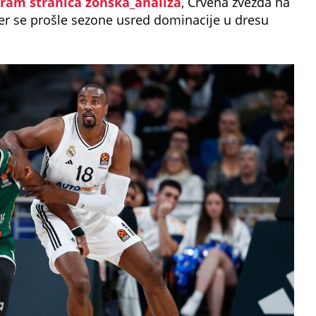
ram stranica zonska_analiza
, Crvena zvezda na
er se prošle sezone usred dominacije u dresu