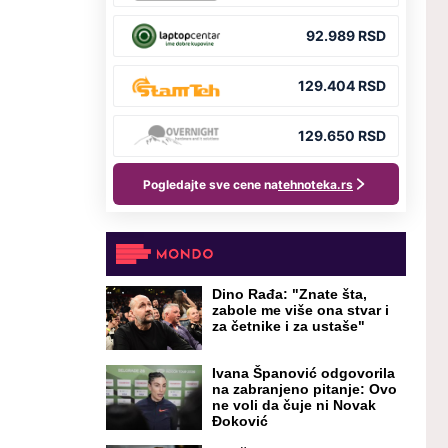
Dino Rađa: "Znate šta,
zabole me više ona stvar i
za četnike i za ustaše"
Ivana Španović odgovorila
na zabranjeno pitanje: Ovo
ne voli da čuje ni Novak
Đoković