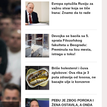
Evropa optužila Rusiju za
važnu stvar koja se tiče
Irana: Znamo da to rade
Devojka se bacila sa 5.
sprata Filozofskog
fakulteta u Beogradu:
Preminula na licu mesta,
istraga u toku!
Briše holesterol i čuva
zglobove: Ova riba je 3
puta zdravija od lososa, ne
bacajte ulje iz konzerve
PEĐU JE ZBOG POROKA I
ŽENA OSTAVILA, A ONDA