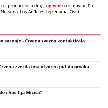
ji ili pronaći neki drugi
ugovor
u domovini. Pre
n Netsima, Los Anđeles Lejkersima, Ostin
 saznaje - Crvena zvezda kontaktirala
Crvena zvezda ima otvoren put do prvaka
e i Vasilija Micića?