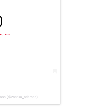
tagram
brana (@zonska_odbrana)