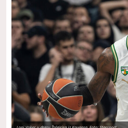
Loni Voker u dresu Žalgirisa iz Kauansa, Foto: Starsport