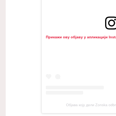
Прикажи ову објаву у апликацији Ins
Објава коју дели Zonska od