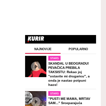
NAJNOVIJE
POPULARNO
STARS
SKANDAL U BEOGRADU!
PEVAČICA PREBILA
TAKSISTU: Rekao joj
"ostavite mi drugaricu", a
onda je nastao potpuni
haos!
STARS
"PUSTI ME MAMA, MRTAV
SAM..." Srceparajuća