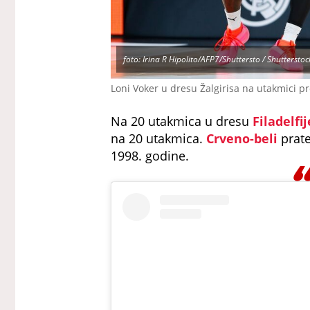
foto: Irina R Hipolito/AFP7/Shuttersto / Shutterstoc
Loni Voker u dresu Žalgirisa na utakmici p
Na 20 utakmica u dresu
Filadelfij
na 20 utakmica.
Crveno-beli
prat
1998. godine.