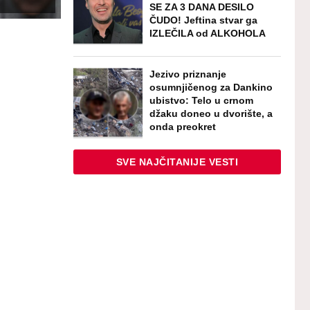
SE ZA 3 DANA DESILO
ČUDO! Jeftina stvar ga
IZLEČILA od ALKOHOLA
Jezivo priznanje
osumnjičenog za Dankino
ubistvo: Telo u crnom
džaku doneo u dvorište, a
onda preokret
SVE NAJČITANIJE VESTI