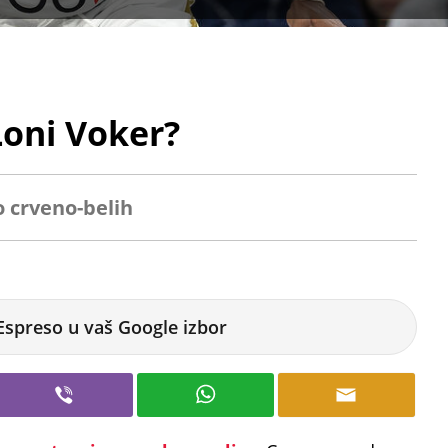
Loni Voker?
 crveno-belih
Espreso u vaš Google izbor