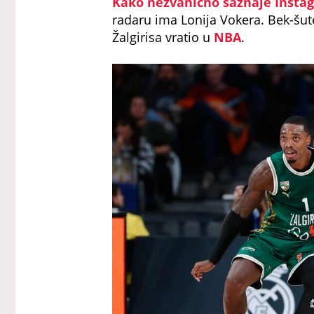
Kako nezvanično saznaje Instag
radaru ima Lonija Vokera. Bek-šut
Žalgirisa vratio u
NBA
.