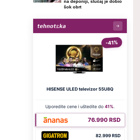
na deponiji, slučaj je dobio
šok obrt