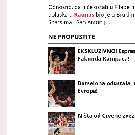
Odnosno, da li će ostati u Filadelfi
dolaska u
Kaunas
bio je u Brukli
Sparsima i San Antoniju.
NE PROPUSTITE
EKSKLUZIVNO! Espreso
Fakunda Kampaca!
Barselona odustala, 
Evrope!
Ništa od Crvene zvezd