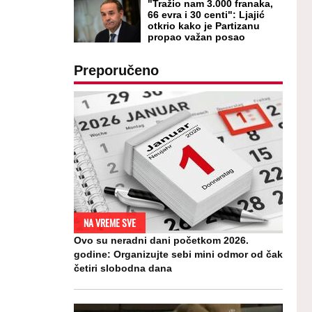
"Tražio nam 3.000 franaka,
66 evra i 30 centi": Ljajić
otkrio kako je Partizanu
propao važan posao
Preporučeno
NA VREME SVE
Ovo su neradni dani početkom 2026.
godine: Organizujte sebi mini odmor od čak
četiri slobodna dana