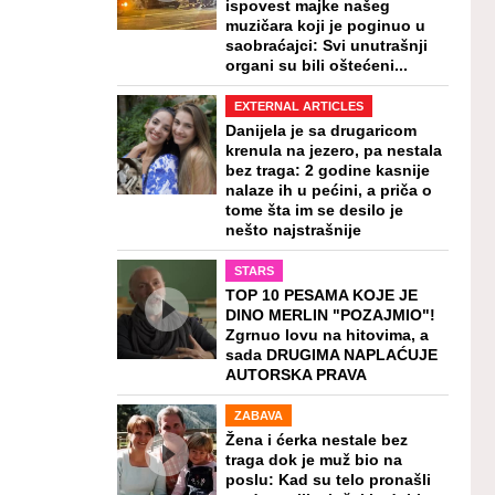
ispovest majke našeg
muzičara koji je poginuo u
saobraćajci: Svi unutrašnji
organi su bili oštećeni...
EXTERNAL ARTICLES
Danijela je sa drugaricom
krenula na jezero, pa nestala
bez traga: 2 godine kasnije
nalaze ih u pećini, a priča o
tome šta im se desilo je
nešto najstrašnije
STARS
TOP 10 PESAMA KOJE JE
DINO MERLIN "POZAJMIO"!
Zgrnuo lovu na hitovima, a
sada DRUGIMA NAPLAĆUJE
AUTORSKA PRAVA
ZABAVA
Žena i ćerka nestale bez
traga dok je muž bio na
poslu: Kad su telo pronašli