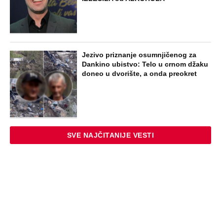
iste noći sam joj pisala: Iznova čitam
njen odgovor, za sve je bila u pravu
STARS
HRVATSKI MEDIJI TVRDE DA JE
JOZINOVIĆEVA KARIJERA GOTOVA
ZBOG CECE! Počela hajka na Jakova - U
sve upleli fantomsku firmu, Bregu i Čolu
- Otkrivamo mrežu laži
ZABAVA
"Maro, volim te kao Boga, ali kad se
setim da si Srpkinja, zadavio bih te"
Andrija je bio "ministar smrti" ustaša,
gazio ljude tenkovima, pa ovako
skončao