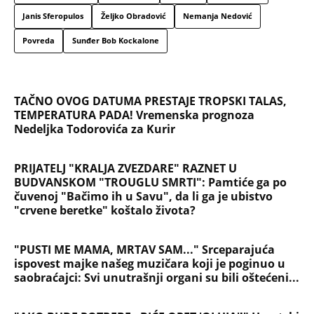
pravu
KRALJ HLEBA NAPRAVIO SPEKTAKL ZA 50.
ROĐENDAN PA VERIO ALEKSANDRU! Crveni tepih,
harfa i vatromet, estrada napravila lom, a onda joj
stavio skupoceni prsten
Kolika plata treba da vam bude za penziju od
100.000 dinara: Evo kako da izračunate i koliki ček
čeka radnike sa minimalcem i prosečnom zaradom
(UZNEMIRUJUĆI SNIMAK) LAV UBIO LAVICU U ZOO
VRTU! Danima mučio ženku, potpuno je
ISKASAPLJENA: Ljudi sa decom gledali užas, čuvar
im uputio JEZIVE REČI (FOTO)