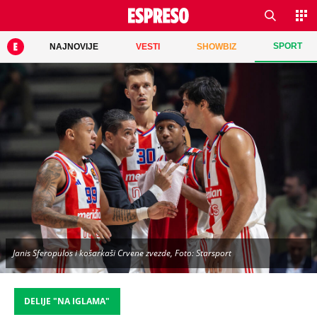
SPORT
NAJNOVIJE
VESTI
SHOWBIZ
Janis Sferopulos i košarkaši Crvene zvezde, Foto: Starsport
DELIJE "NA IGLAMA"