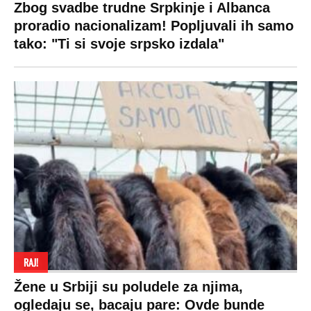
Ekonomija
Kviz
Ostali sportovi
Beograd
Navijači
Zasadi drvo
Showtime
Kosovo
Sudbine
LIFESTYLE
SVET
MONDO INC.
Život
Planeta
Impressum
Stil
Globalno zagrevanje
Kontakt
Ljubav
Hrvatska
Marketing
Zdravlje
BiH
Politika o kolačićima
Hi-Tech
Crna Gora
Uslovi korišćenja
Kultura
Makedonija
Politika privatnosti
Auto
Privacy policy
Terms of service
Prijatelji sajta