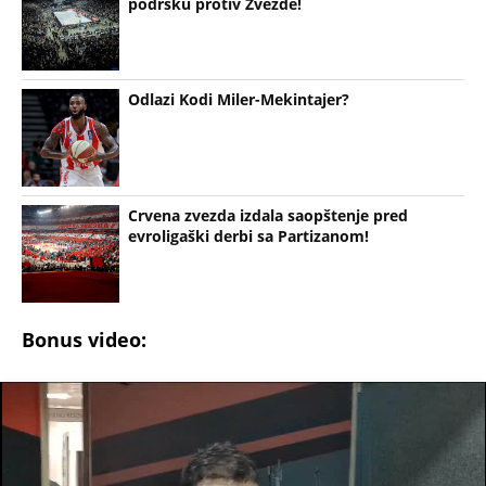
Bonus video:
02:38
Nedović posle pobede u večitom derbiju
(Espreso/Espreso sport)
Uz Espreso aplikaciju nijedna druga vam neće