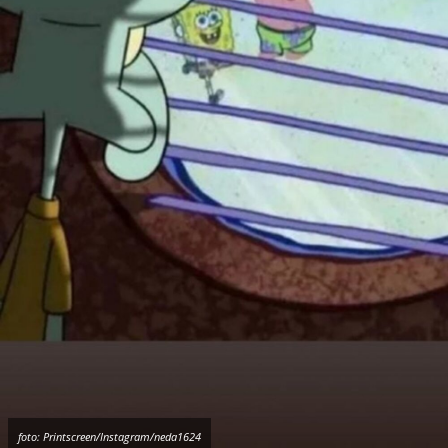
foto: Printscreen/Instagram/neda1624
Objava Nemanje Nedovića na Instagramu
Ukoliko se radi o ovom drugom i ulozi
Lignjoslava, to bi značilo da
Nedović
propušta
večiti derbi i da je tužan što je "zatvoren."
Ako se stavio u ulogu Sunđer Boba koji je na
fotografiji srećan, to predstavlja da je
povreda
prošlost i daće biti spreman za Partizan.
NE PROPUSTITE