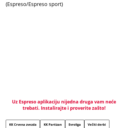
ispovest majke našeg muzičara koji je poginuo u
saobraćajci: Svi unutrašnji organi su bili oštećeni...
"AKO BUDE POTREBE - BIĆE OPET 'OLUJA'!" Hrvatski
ministar zapretio Srbiji i Vučiću sa N1: "Oluja" je
najblistaviji deo hrvatske prošlosti (VIDEO)
Na koji način će biti isplaćena državna pomoć? Evo
šta se dešava sa računima penzionera i korisnika
socijalne pomoći, a šta sa punolenim građanima u
septembru
Prva se u komunističkoj državi slikala gola: Izbacili
je iz škole, a onda je priznala da su joj partijski
funkcioneri plaćali za intimne usluge
Pošla sam da kupim detetu patike i videla da me
muž vara sa tom udovicom, iste noći sam joj
pisala: Iznova čitam njen odgovor, za sve je bila u