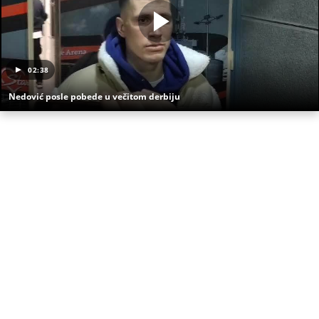
trebati. Instalirajte i proverite zašto!
KK Crvena zvezda
KK Partizan
Evroliga
Večiti derbi
Janis Sferopulos
Željko Obradović
Nemanja Nedović
Povreda
Sunđer Bob Kockalone
TAČNO OVOG DATUMA PRESTAJE TROPSKI TALAS,
TEMPERATURA PADA! Vremenska prognoza
Nedeljka Todorovića za Kurir
PRIJATELJ "KRALJA ZVEZDARE" RAZNET U
BUDVANSKOM "TROUGLU SMRTI": Pamtiće ga po
čuvenoj "Bačimo ih u Savu", da li ga je ubistvo
"crvene beretke" koštalo života?
"PUSTI ME MAMA, MRTAV SAM..." Srceparajuća