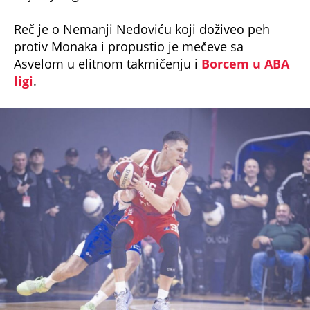
Reč je o Nemanji Nedoviću koji doživeo peh
protiv Monaka i propustio je mečeve sa
Asvelom u elitnom takmičenju i
Borcem u ABA
ligi
.