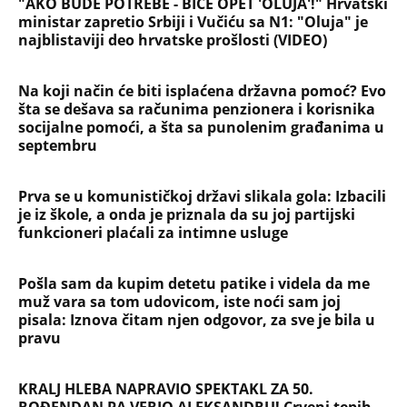
NAJČITANIJE
NAJNOVIJE
Evropa optužila Rusiju za važnu stvar
koja se tiče Irana: Znamo da to rade
Devojka se bacila sa 5. sprata
Filozofskog fakulteta u Beogradu:
Preminula na licu mesta, istraga u
toku!