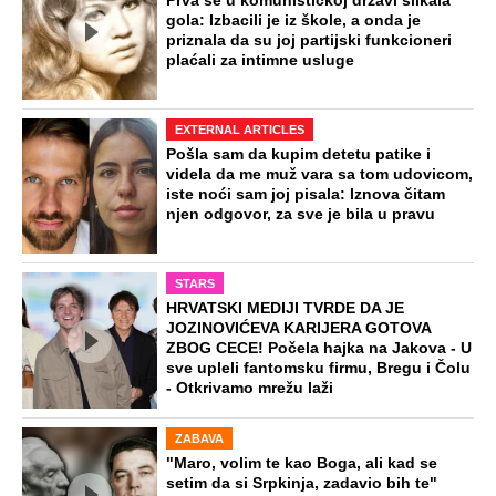
Vanja Grbić rekao bratu da se ne vraća
u Srbiju: Nikola mu spomenuo sina i
objasnio gde greši
Najjači tim u Engleskoj sada je još jači:
Mikel Arteta dobio "bombu" od 90
miliona evra
Jusufa Nurkića tužio Edin Skokić:
"Montirao je i moje fotografije
veštačkom inteligencijom"