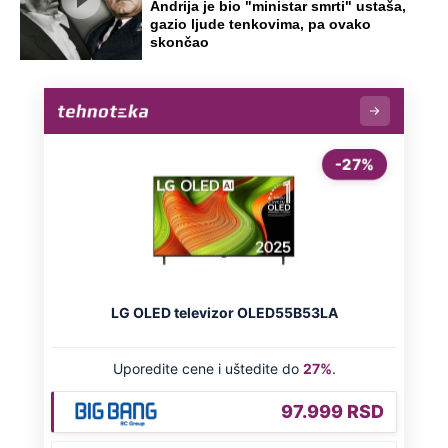
Preporučeno
NA VREME SVE
Ovo su neradni dani početkom 2026.
godine: Organizujte sebi mini odmor od
čak četiri slobodna dana