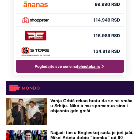
OD NAVODNOG HEROJA DO BRUTALNOG UBICE
GENERAL IVAN STRELJAO SRBE, A
HRVATI GA SLAVILI KAO HEROJA KNINA:
Par godina kasnije išao od kuće do kuće i
UBIJAO!