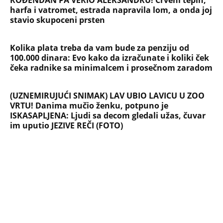
Briše holesterol i čuva zglobove: Ova
riba je 3 puta zdravija od lososa, ne
bacajte ulje iz konzerve
PEĐU JE ZBOG POROKA I ŽENA
OSTAVILA, A ONDA SE ZA 3 DANA
DESILO ČUDO! Jeftina stvar ga
IZLEČILA od ALKOHOLA
Jezivo priznanje osumnjičenog za
Dankino ubistvo: Telo u crnom džaku
doneo u dvorište, a onda preokret