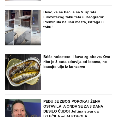
NAJNOVIJE
POPULARNO
STARS
"PUSTI ME MAMA, MRTAV SAM..."
Srceparajuća ispovest majke našeg
muzičara koji je poginuo u saobraćajci:
Svi unutrašnji organi su bili oštećeni...
ZABAVA
Prva se u komunističkoj državi slikala
gola: Izbacili je iz škole, a onda je
priznala da su joj partijski funkcioneri
plaćali za intimne usluge
EXTERNAL ARTICLES
Pošla sam da kupim detetu patike i
videla da me muž vara sa tom udovicom,