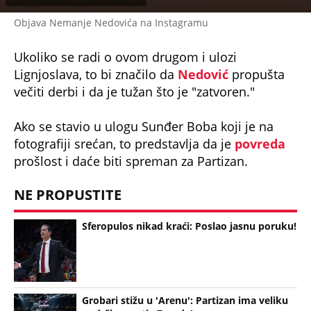
Sferopulos nikad kraći: Poslao jasnu poruku!
Grobari stižu u 'Arenu': Partizan ima veliku
podršku protiv Zvezde!
Odlazi Kodi Miler-Mekintajer?
Crvena zvezda izdala saopštenje pred
evroligaški derbi sa Partizanom!