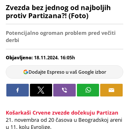
Zvezda bez jednog od najboljih
protiv Partizana?! (Foto)
Potencijalno ogroman problem pred večiti
derbi
Objavljeno:
18.11.2024. 16:05h
Veljko
Dodajte Espreso u vaš Google izbor
Petrovic
Košarkaši Crvene zvezde dočekuju Partizan
21. novembra od 20 časova u Beogradskoj areni
u 11. kolu Evrolige.