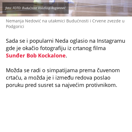
foto: FOTO: Budućnost Voli/Filip Roganović
Nemanja Nedović na utakmici Budućnosti i Crvene zvezde u
Podgorici
Sada se i popularni Neda oglasio na Instagramu
gde je okačio fotografiju iz crtanog filma
Sunđer Bob Kockalone
.
Možda se radi o simpatijama prema čuvenom
crtaću, a možda je i između redova poslao
poruku pred susret sa najvećim protivnikom.