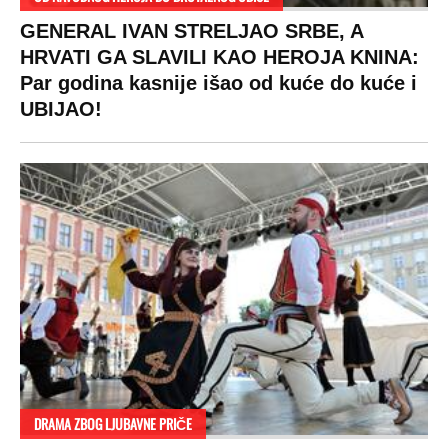
SPREMITE SE
Za posnu slavsku trpezu ove godine treba
izdvojiti ozbiljnu sumu novca: Nečija cela
plata ode na svega 20 gostiju
VESTI
SHOWBIZ
SPORT
VIRALNO
Politika
Rijaliti
Fudbal
Bizar
Društvo
Zvezde
Košarka
Svaštara
Hronika
Holivud
Tenis
Tiktok