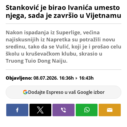
Stanković je birao Ivanića umesto
njega, sada je završio u Vijetnamu
Nakon ispadanja iz Superlige, većina
najiskusnijih iz Napretka su potražili novu
sredinu, tako da se Vulić, koji je i prošao celu
školu u kruševačkom klubu, skrasio u
Truong Tuio Dong Naiju.
Objavljeno:
08.07.2026. 16:36h
16:43h
Goran
Dodajte Espreso u vaš Google izbor
Božanović