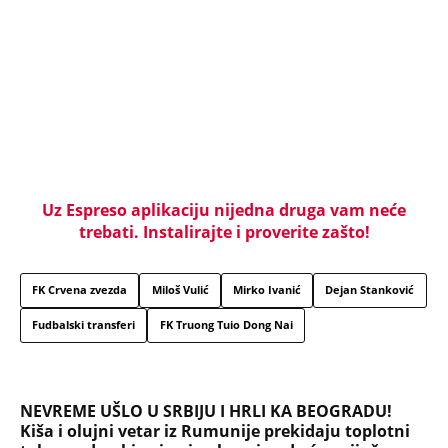
Uz Espreso aplikaciju nijedna druga vam neće
trebati. Instalirajte i proverite zašto!
FK Crvena zvezda
Miloš Vulić
Mirko Ivanić
Dejan Stanković
Fudbalski transferi
FK Truong Tuio Dong Nai
NEVREME UŠLO U SRBIJU I HRLI KA BEOGRADU!
Kiša i olujni vetar iz Rumunije prekidaju toplotni