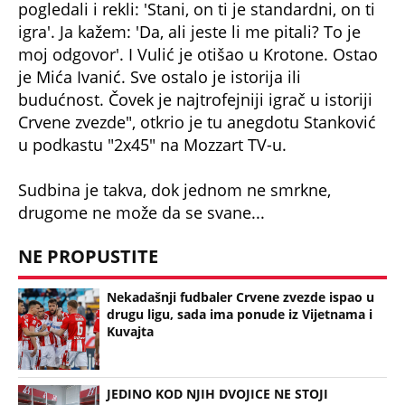
pogledali i rekli: 'Stani, on ti je standardni, on ti
igra'. Ja kažem: 'Da, ali jeste li me pitali? To je
moj odgovor'. I Vulić je otišao u Krotone. Ostao
je Mića Ivanić. Sve ostalo je istorija ili
budućnost. Čovek je najtrofejniji igrač u istoriji
Crvene zvezde", otkrio je tu anegdotu Stanković
u podkastu "2x45" na Mozzart TV-u.
Sudbina je takva, dok jednom ne smrkne,
drugome ne može da se svane...
NE PROPUSTITE
Nekadašnji fudbaler Crvene zvezde ispao u
drugu ligu, sada ima ponude iz Vijetnama i
Kuvajta
JEDINO KOD NJIH DVOJICE NE STOJI