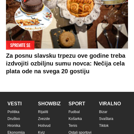
SPREMITE SE
Za posnu slavsku trpezu ove godine treba
izdvojiti ozbiljnu sumu novca: Nečija cela
plata ode na svega 20 gostiju
VESTI
SHOWBIZ
SPORT
VIRALNO
Politika
Rijaliti
Fudbal
Bizar
Društvo
Zvezde
Košarka
Svaštara
Hronika
Holivud
Tenis
Tiktok
Ekonomija
Kviz
Ostali sportovi