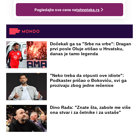
Dočekali ga sa "Srbe na vrbe": Dragan
prvi posle Oluje otišao u Hrvatsku,
danas je tamo legenda
"Neko treba da otpusti ove idiote":
Podkaster pričao o Đokoviću, svi ga
prozivaju zbog jedne rečenice
Dino Rađa: "Znate šta, zabole me više
ona stvar i za četnike i za ustaše"