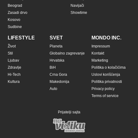
Beograd
Navijači
Zasadi drvo
Showtime
Kosovo
Sudbine
LIFESTYLE
SVET
MONDO INC.
Život
Planeta
Impressum
Stil
Globalno zagrevanje
Kontakt
Ljubav
Hrvatska
Marketing
Zdravlje
BiH
Politika o kolačićima
Hi-Tech
Crna Gora
Uslovi korišćenja
Kultura
Makedonija
Politika privatnosti
Auto
Privacy policy
Terms of service
Prijatelji sajta