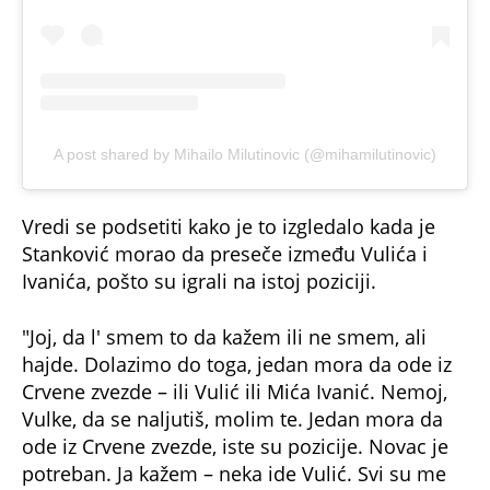
A post shared by Mihailo Milutinovic (@mihamilutinovic)
Vredi se podsetiti kako je to izgledalo kada je
Stanković morao da preseče između Vulića i
Ivanića, pošto su igrali na istoj poziciji.
"Joj, da l' smem to da kažem ili ne smem, ali
hajde. Dolazimo do toga, jedan mora da ode iz
Crvene zvezde – ili Vulić ili Mića Ivanić. Nemoj,
Vulke, da se naljutiš, molim te. Jedan mora da
ode iz Crvene zvezde, iste su pozicije. Novac je
potreban. Ja kažem – neka ide Vulić. Svi su me