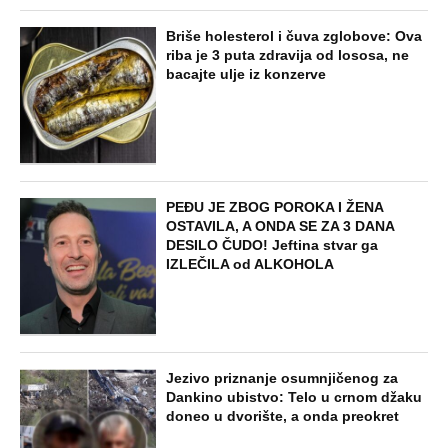
Briše holesterol i čuva zglobove: Ova
riba je 3 puta zdravija od lososa, ne
bacajte ulje iz konzerve
PEĐU JE ZBOG POROKA I ŽENA
OSTAVILA, A ONDA SE ZA 3 DANA
DESILO ČUDO! Jeftina stvar ga
IZLEČILA od ALKOHOLA
Jezivo priznanje osumnjičenog za
Dankino ubistvo: Telo u crnom džaku
doneo u dvorište, a onda preokret