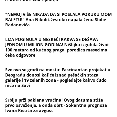
"NEMOJ VIŠE NIKADA DA SI POSLALA PORUKU MOM
RALETU!" Ana Nikolić žestoko napala ženu Slobe
Radanovića
LIZA POGINULA U NESREĆI KAKVA SE DEŠAVA
JEDNOM U MILION GODINA! Nišlijka izgubila život
100 metara od kućnog praga, porodica mesecima
čeka odgovore
Sve ovo se gradi na mostu: Fascinantan projekat u
Beogradu donosi kafiće iznad pešačkih staza,
galerije i 19 zelenih zona - pogledajte kakvo čudo
niče na Savi
Srbiju prži paklena vrućina! Ovog datuma stiže
prvo osveženje, a onda obrt - Šokantna prognoza
Ivana Ristića za avgust