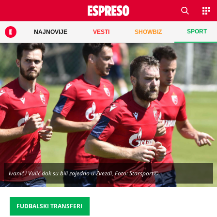
SPORT
NAJNOVIJE
VESTI
SHOWBIZ
Ivanić i Vulić dok su bili zajedno u Zvezdi, Foto: Starsport©
FUDBALSKI TRANSFERI