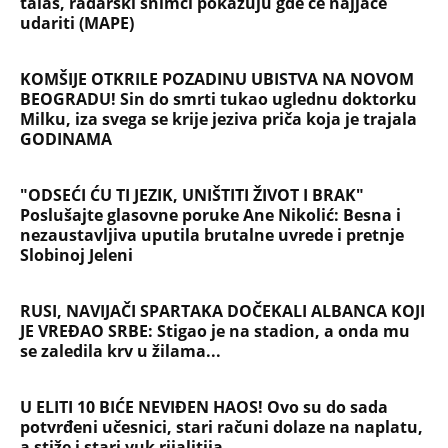
talas, radarski snimci pokazuju gde će najjače
udariti (MAPE)
KOMŠIJE OTKRILE POZADINU UBISTVA NA NOVOM
BEOGRADU! Sin do smrti tukao uglednu doktorku
Milku, iza svega se krije jeziva priča koja je trajala
GODINAMA
"ODSEĆI ĆU TI JEZIK, UNIŠTITI ŽIVOT I BRAK"
Poslušajte glasovne poruke Ane Nikolić: Besna i
nezaustavljiva uputila brutalne uvrede i pretnje
Slobinoj Jeleni
RUSI, NAVIJAČI SPARTAKA DOČEKALI ALBANCA KOJI
JE VREĐAO SRBE: Stigao je na stadion, a onda mu
se zaledila krv u žilama...
U ELITI 10 BIĆE NEVIĐEN HAOS! Ovo su do sada
potvrđeni učesnici, stari računi dolaze na naplatu,
a stiže i stari vuk rijalitija