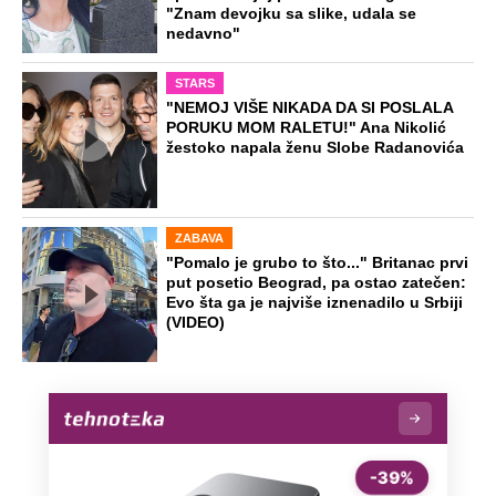
"Znam devojku sa slike, udala se
nedavno"
STARS
"NEMOJ VIŠE NIKADA DA SI POSLALA
PORUKU MOM RALETU!" Ana Nikolić
žestoko napala ženu Slobe Radanovića
ZABAVA
"Pomalo je grubo to što..." Britanac prvi
put posetio Beograd, pa ostao zatečen:
Evo šta ga je najviše iznenadilo u Srbiji
(VIDEO)