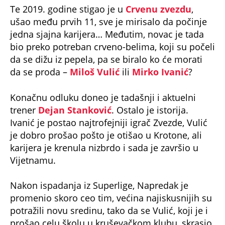
Te 2019. godine stigao je u
Crvenu zvezdu
,
ušao među prvih 11, sve je mirisalo da počinje
jedna sjajna karijera… Međutim, novac je tada
bio preko potreban crveno-belima, koji su počeli
da se dižu iz pepela, pa se biralo ko će morati
da se proda –
Miloš Vulić
ili
Mirko Ivanić
?
Konačnu odluku doneo je tadašnji i aktuelni
trener
Dejan Stanković
. Ostalo je istorija.
Ivanić je postao najtrofejniji igrač Zvezde, Vulić
je dobro prošao pošto je otišao u Krotone, ali
karijera je krenula nizbrdo i sada je završio u
Vijetnamu.
Nakon ispadanja iz Superlige, Napredak je
promenio skoro ceo tim, većina najiskusnijih su
potražili novu sredinu, tako da se Vulić, koji je i
prošao celu školu u kruševačkom klubu, skrasio