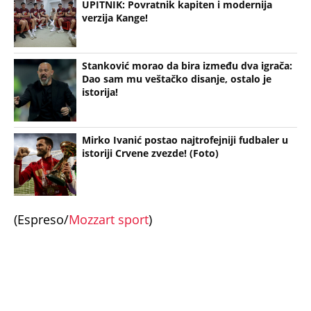
UPITNIK: Povratnik kapiten i modernija
verzija Kange!
Stanković morao da bira između dva igrača:
Dao sam mu veštačko disanje, ostalo je
istorija!
Mirko Ivanić postao najtrofejniji fudbaler u
istoriji Crvene zvezde! (Foto)
(Espreso/
Mozzart sport
)