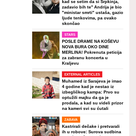
kad se setim da si Srpkinja,
zadavio bih te" Andrija je bio
"ministar smrti" ustaša, gazio
ljude tenkovima, pa ovako
skončao
STARS
POSLE DRAME NA KOŠEVU
NOVA BURA OKO DINE
MERLINA! Pokrenuta peticija
za zabranu koncerta u
Kraljevu
EXTERNAL ARTICLES
Muhamed iz Sarajeva je imao
4 godine kad je nestao iz
izbegličkog kampa: Prvo su
optužili majku da ga je
prodala, a kad su videli prizor
na kameri svi su ćutali
ZABAVA
Kastrirali dečake i pretvarali
ih u robove: Surova sudbina