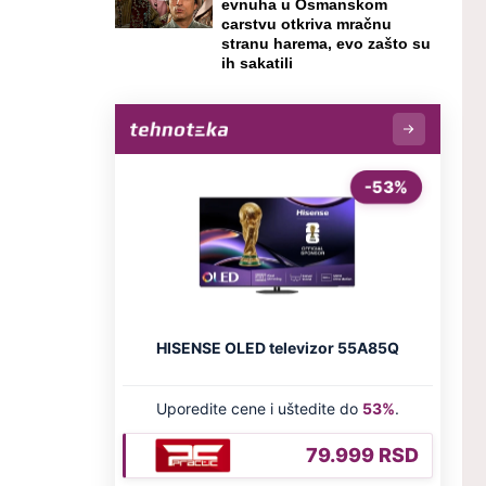
evnuha u Osmanskom
carstvu otkriva mračnu
stranu harema, evo zašto su
ih sakatili