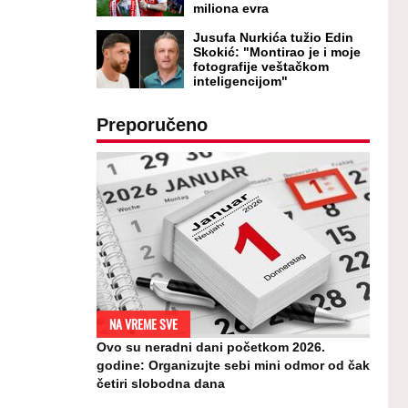
miliona evra
Jusufa Nurkića tužio Edin
Skokić: "Montirao je i moje
fotografije veštačkom
inteligencijom"
Preporučeno
NA VREME SVE
Ovo su neradni dani početkom 2026.
godine: Organizujte sebi mini odmor od čak
četiri slobodna dana