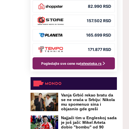
Vanja Grbić rekao bratu da
se ne vraća u Srbiju: Nikola
mu spomenuo sina i
objasnio gde greši
Najjači tim u Engleskoj sada
je još jači: Mikel Arteta
dobio "bombu" od 90