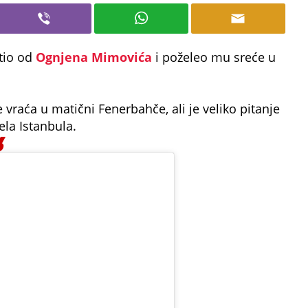
stio od
Ognjena Mimovića
i poželeo mu sreće u
 vraća u matični Fenerbahče, ali je veliko pitanje
dela Istanbula.