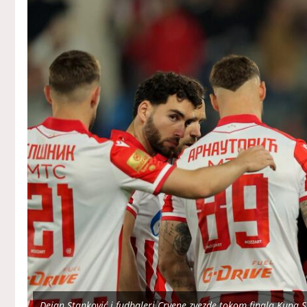
Dejan Stanković i fudbaleri Crvene zvezde tokom finala Kupa S