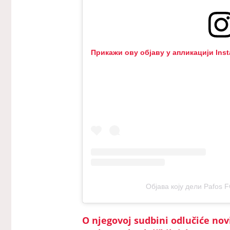
Прикажи ову објаву у апликацији Ins
Објава коју дели Pafos FC
O njegovoj sudbini odlučiće novi