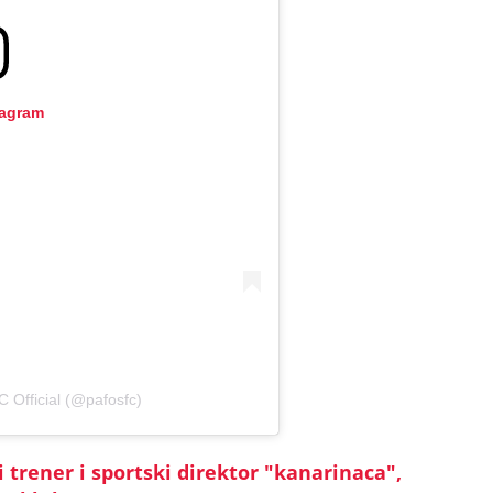
tagram
 Official (@pafosfc)
 trener i sportski direktor "kanarinaca",