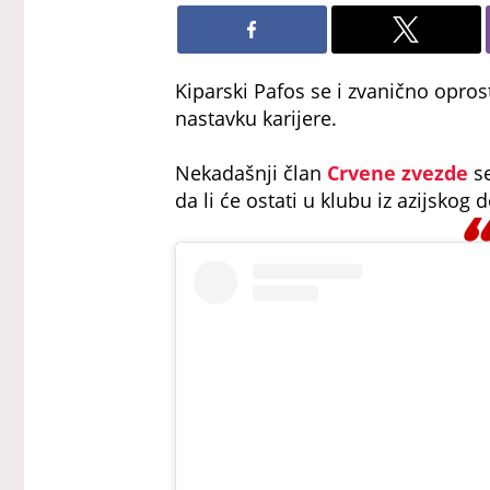
Kiparski Pafos se i zvanično opro
nastavku karijere.
Nekadašnji član
Crvene zvezde
se
da li će ostati u klubu iz azijskog 