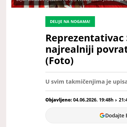
DELIJE NA NOGAMA!
Reprezentativac S
najrealniji povr
(Foto)
U svim takmičenjima je upisa
Objavljeno:
04.06.2026. 19:48h
21:
Veljko
Dodajte 
Petrovic