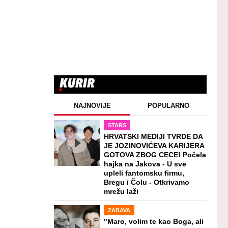
NAJNOVIJE
POPULARNO
STARS
HRVATSKI MEDIJI TVRDE DA
JE JOZINOVIĆEVA KARIJERA
GOTOVA ZBOG CECE! Počela
hajka na Jakova - U sve
upleli fantomsku firmu,
Bregu i Čolu - Otkrivamo
mrežu laži
ZABAVA
"Maro, volim te kao Boga, ali