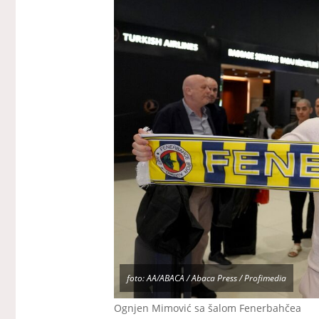
foto: AA/ABACA / Abaca Press / Profimedia
Ognjen Mimović sa šalom Fenerbahčea