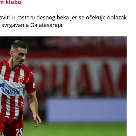
om klubu
.
aviti u rosteru desnog beka jer se očekuje dolazak
 svrgavanja Galatasaraja.