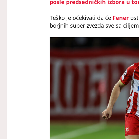
posle predsedničkih izbora u t
Teško je očekivati da će
Fener
ost
borjnih super zvezda sve sa ciljem