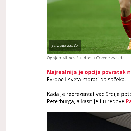
foto: Starsport©
Ognjen Mimović u dresu Crvene zvezde
Najrealnija je opcija povratak 
Evrope i sveta morati da sačeka.
Kada je reprezentativac Srbije pot
Peterburga, a kasnije i u redove
P