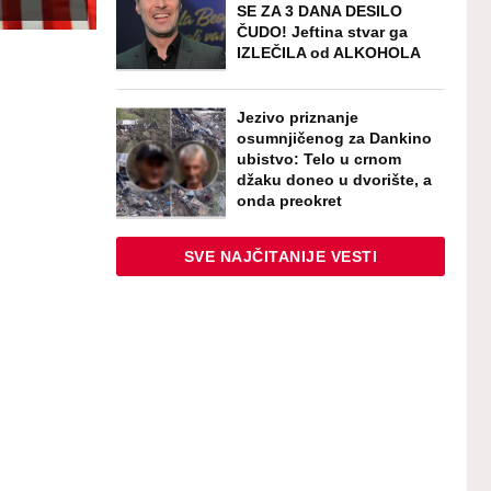
SE ZA 3 DANA DESILO
ČUDO! Jeftina stvar ga
IZLEČILA od ALKOHOLA
Jezivo priznanje
osumnjičenog za Dankino
ubistvo: Telo u crnom
džaku doneo u dvorište, a
onda preokret
SVE NAJČITANIJE VESTI