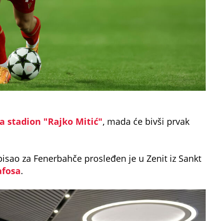
na stadion "Rajko Mitić"
, mada će bivši prvak
pisao za Fenerbahče prosleđen je u Zenit iz Sankt
afosa
.