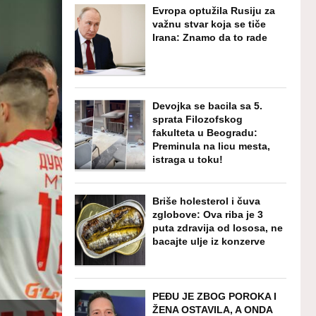
Evropa optužila Rusiju za
važnu stvar koja se tiče
Irana: Znamo da to rade
Devojka se bacila sa 5.
sprata Filozofskog
fakulteta u Beogradu:
Preminula na licu mesta,
istraga u toku!
Briše holesterol i čuva
zglobove: Ova riba je 3
puta zdravija od lososa, ne
bacajte ulje iz konzerve
PEĐU JE ZBOG POROKA I
ŽENA OSTAVILA, A ONDA