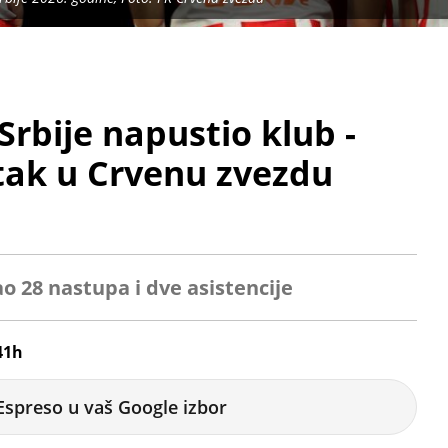
rbije napustio klub -
atak u Crvenu zvezdu
o 28 nastupa i dve asistencije
41h
Espreso u vaš Google izbor