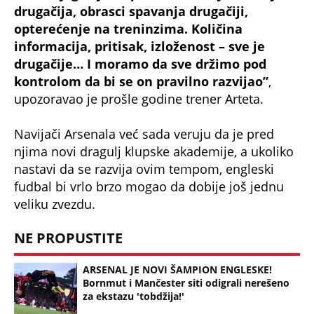
drugačija, obrasci spavanja drugačiji,
opterećenje na treninzima. Količina
informacija, pritisak, izloženost – sve je
drugačije… I moramo da sve držimo pod
kontrolom da bi se on pravilno razvijao”
,
upozoravao je prošle godine trener Arteta.
Navijači Arsenala već sada veruju da je pred
njima novi dragulj klupske akademije, a ukoliko
nastavi da se razvija ovim tempom, engleski
fudbal bi vrlo brzo mogao da dobije još jednu
veliku zvezdu.
NE PROPUSTITE
ARSENAL JE NOVI ŠAMPION ENGLESKE!
Bornmut i Mančester siti odigrali nerešeno
za ekstazu 'tobdžija!'