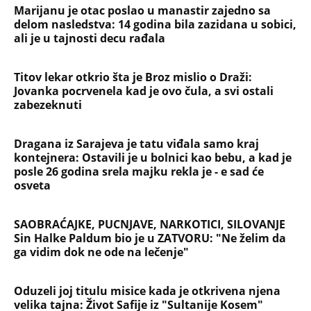
Marijanu je otac poslao u manastir zajedno sa
delom nasledstva: 14 godina bila zazidana u sobici,
ali je u tajnosti decu rađala
Titov lekar otkrio šta je Broz mislio o Draži:
Jovanka pocrvenela kad je ovo čula, a svi ostali
zabezeknuti
Dragana iz Sarajeva je tatu viđala samo kraj
kontejnera: Ostavili je u bolnici kao bebu, a kad je
posle 26 godina srela majku rekla je - e sad će
osveta
SAOBRAĆAJKE, PUCNJAVE, NARKOTICI, SILOVANJE
Sin Halke Paldum bio je u ZATVORU: "Ne želim da
ga vidim dok ne ode na lečenje"
Oduzeli joj titulu misice kada je otkrivena njena
velika tajna: Život Safije iz "Sultanije Kosem"