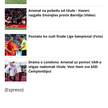
Arsenal na pobedu od titule - Haverc
razgalio Emirejtes protiv Barnlija (Video)
Poznato ko sudi finale Lige šampiona! (Foto)
Drama u Londonu: Arsenal uz pomoć VAR-a
stigao nadomak titule, Vest Hem sve bliži
Čempionšipu!
(Espreso)