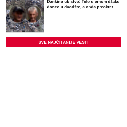
Dankino ubistvo: Telo u crnom džaku
doneo u dvorište, a onda preokret
SVE NAJČITANIJE VESTI