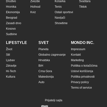
Društvo
Zvezde
Košarka
Svaštara
Hronika
Holivud
Tenis
Tiktok
Ekonomija
Kviz
Ostali sportovi
Beograd
Navijači
Zasadi drvo
Showtime
Kosovo
Sudbine
LIFESTYLE
SVET
MONDO INC.
Život
Planeta
Impressum
Stil
Globalno zagrevanje
Kontakt
Ljubav
Hrvatska
Marketing
Zdravlje
BiH
Politika o kolačićima
Hi-Tech
Crna Gora
Uslovi korišćenja
Kultura
Makedonija
Politika privatnosti
Auto
Privacy policy
Terms of service
Prijatelji sajta