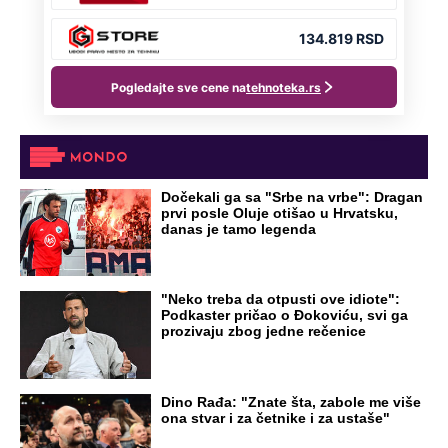
Dočekali ga sa "Srbe na vrbe": Dragan
prvi posle Oluje otišao u Hrvatsku,
danas je tamo legenda
"Neko treba da otpusti ove idiote":
Podkaster pričao o Đokoviću, svi ga
prozivaju zbog jedne rečenice
Dino Rađa: "Znate šta, zabole me više
ona stvar i za četnike i za ustaše"