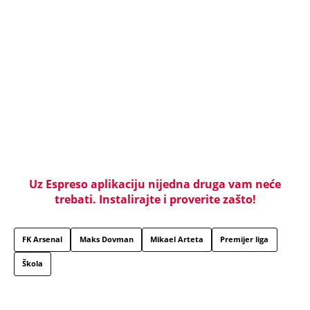
Uz Espreso aplikaciju nijedna druga vam neće
trebati. Instalirajte i proverite zašto!
FK Arsenal
Maks Dovman
Mikael Arteta
Premijer liga
Škola