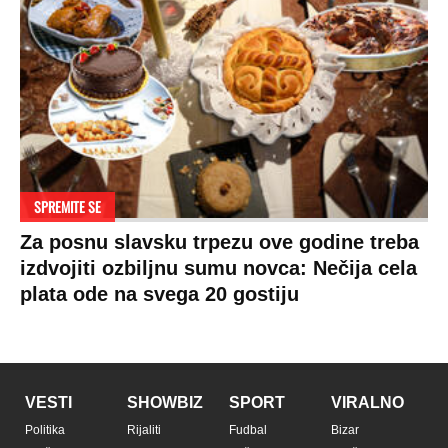
SPREMITE SE
Za posnu slavsku trpezu ove godine treba
izdvojiti ozbiljnu sumu novca: Nečija cela
plata ode na svega 20 gostiju
VESTI
SHOWBIZ
SPORT
VIRALNO
Politika
Rijaliti
Fudbal
Bizar