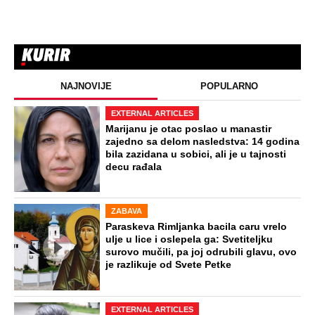
NAJNOVIJE
POPULARNO
EXTERNAL ARTICLES
Marijanu je otac poslao u manastir
zajedno sa delom nasledstva: 14 godina
bila zazidana u sobici, ali je u tajnosti
decu rađala
ZABAVA
Paraskeva Rimljanka bacila caru vrelo
ulje u lice i oslepela ga: Svetiteljku
surovo mučili, pa joj odrubili glavu, ovo
je razlikuje od Svete Petke
EXTERNAL ARTICLES