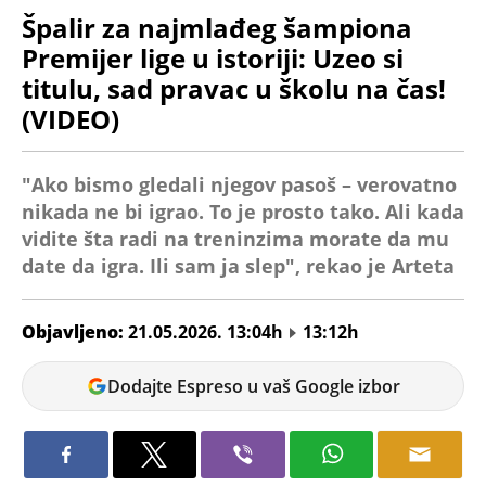
Špalir za najmlađeg šampiona
Premijer lige u istoriji: Uzeo si
titulu, sad pravac u školu na čas!
(VIDEO)
"Ako bismo gledali njegov pasoš – verovatno
nikada ne bi igrao. To je prosto tako. Ali kada
vidite šta radi na treninzima morate da mu
date da igra. Ili sam ja slep", rekao je Arteta
Objavljeno:
21.05.2026. 13:04h
13:12h
Goran
Dodajte Espreso u vaš Google izbor
Božanović