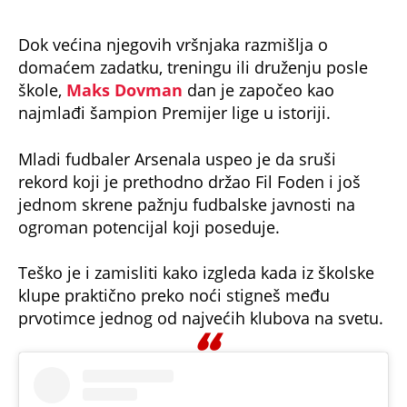
Dok većina njegovih vršnjaka razmišlja o
domaćem zadatku, treningu ili druženju posle
škole,
Maks Dovman
dan je započeo kao
najmlađi šampion Premijer lige u istoriji.
Mladi fudbaler Arsenala uspeo je da sruši
rekord koji je prethodno držao Fil Foden i još
jednom skrene pažnju fudbalske javnosti na
ogroman potencijal koji poseduje.
Teško je i zamisliti kako izgleda kada iz školske
klupe praktično preko noći stigneš među
prvotimce jednog od najvećih klubova na svetu.