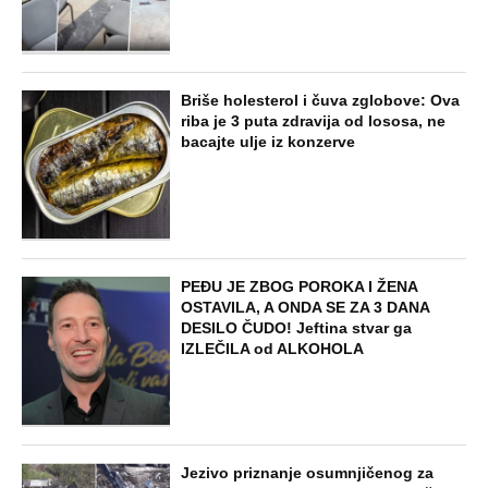
Briše holesterol i čuva zglobove: Ova
riba je 3 puta zdravija od lososa, ne
bacajte ulje iz konzerve
PEĐU JE ZBOG POROKA I ŽENA
OSTAVILA, A ONDA SE ZA 3 DANA
DESILO ČUDO! Jeftina stvar ga
IZLEČILA od ALKOHOLA
Jezivo priznanje osumnjičenog za