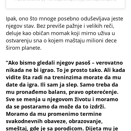
Ipak, ono što mnoge posebno oduševljava jeste
njegov stav. Bez previše pažnje i velikih reči,
deluje kao običan momak koji mirno uživa u
ostvarenju sna o kojem maštaju milioni dece
širom planete.
“Ako bismo gledali njegov pasoš – verovatno
nikada ne bi igrao. To je prosto tako. Ali kada
vidite šta radi na treninzima morate da mu
date da igra. Ili sam ja slep. Samo treba da
mu pronađemo balans, pravo opterećenje.
Sve se menja u njegovom životu i moramo
da se postaramo da može da to izdrži.
Moramo da mu promenimo termine
svakodnevnih obaveze, obrazovanje,
smeštaj, gde je sa porodicom. Dijeta mu je