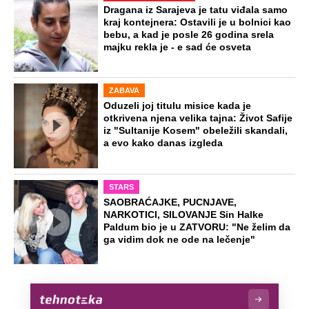
Dragana iz Sarajeva je tatu viđala samo
kraj kontejnera: Ostavili je u bolnici kao
bebu, a kad je posle 26 godina srela
majku rekla je - e sad će osveta
ZABAVA
Oduzeli joj titulu misice kada je
otkrivena njena velika tajna: Život Safije
iz "Sultanije Kosem" obeležili skandali,
a evo kako danas izgleda
STARS
SAOBRAĆAJKE, PUCNJAVE,
NARKOTICI, SILOVANJE Sin Halke
Paldum bio je u ZATVORU: "Ne želim da
ga vidim dok ne ode na lečenje"