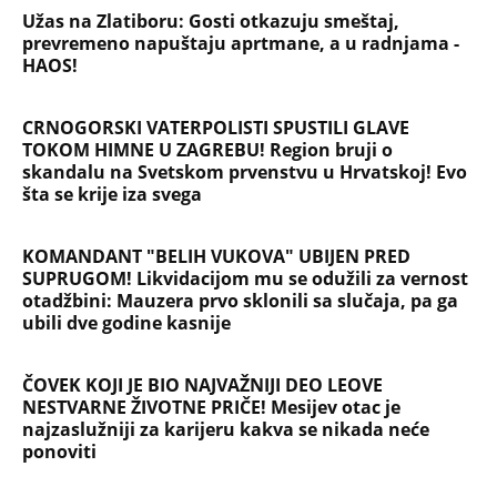
Užas na Zlatiboru: Gosti otkazuju smeštaj,
prevremeno napuštaju aprtmane, a u radnjama -
HAOS!
CRNOGORSKI VATERPOLISTI SPUSTILI GLAVE
TOKOM HIMNE U ZAGREBU! Region bruji o
skandalu na Svetskom prvenstvu u Hrvatskoj! Evo
šta se krije iza svega
KOMANDANT "BELIH VUKOVA" UBIJEN PRED
SUPRUGOM! Likvidacijom mu se odužili za vernost
otadžbini: Mauzera prvo sklonili sa slučaja, pa ga
ubili dve godine kasnije
ČOVEK KOJI JE BIO NAJVAŽNIJI DEO LEOVE
NESTVARNE ŽIVOTNE PRIČE! Mesijev otac je
najzaslužniji za karijeru kakva se nikada neće
ponoviti