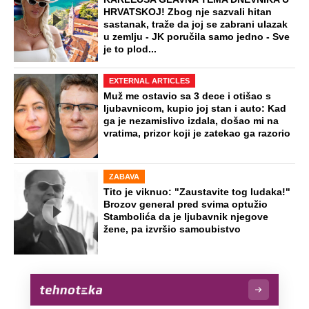
HRVATSKOJ! Zbog nje sazvali hitan
sastanak, traže da joj se zabrani ulazak
u zemlju - JK poručila samo jedno - Sve
je to plod...
EXTERNAL ARTICLES
Muž me ostavio sa 3 dece i otišao s
ljubavnicom, kupio joj stan i auto: Kad
ga je nezamislivo izdala, došao mi na
vratima, prizor koji je zatekao ga razorio
ZABAVA
Tito je viknuo: "Zaustavite tog ludaka!"
Brozov general pred svima optužio
Stambolića da je ljubavnik njegove
žene, pa izvršio samoubistvo