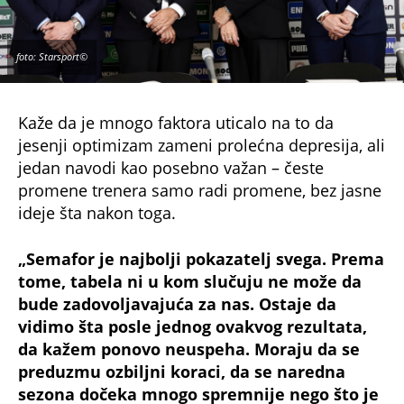
foto: Starsport©
Kaže da je mnogo faktora uticalo na to da
jesenji optimizam zameni prolećna depresija, ali
jedan navodi kao posebno važan – česte
promene trenera samo radi promene, bez jasne
ideje šta nakon toga.
„Semafor je najbolji pokazatelj svega. Prema
tome, tabela ni u kom slučuju ne može da
bude zadovoljavajuća za nas. Ostaje da
vidimo šta posle jednog ovakvog rezultata,
da kažem ponovo neuspeha. Moraju da se
preduzmu ozbiljni koraci, da se naredna
sezona dočeka mnogo spremnije nego što je