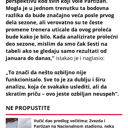
perspektivu kod svih koji vole Partizan.
Mogla je u jednom trenutku ta bodovna
razlika da bude značajno veća posle prvog
dela sezone, ali verovatno su te česte
promene trenera uticale da ovog proleća
bude kako je bilo. Kada analizirate prolećni
deo sezone, mislim da smo čak šesti na
tabeli ako se gledaju samo rezultati od
januara do danas,“
istakao je i naglasio:
„To znači da nešto ozbiljno nije
funkcionisalo. Sve to je za dublju i širu
analizu, koja će svakako uslediti, ali da
skratim priču – ovo jeste ozbiljan neuspeh“.
NE PROPUSTITE
Vučić dao predlog večitima: Zvezda i
Partizan na Nacionalnom stadionu, neka