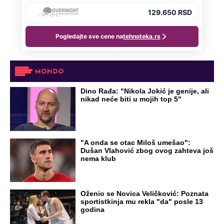
Dino Rađa: "Nikola Jokić je genije, ali
nikad neće biti u mojih top 5"
"A onda se otac Miloš umešao":
Dušan Vlahović zbog ovog zahteva još
nema klub
Oženio se Novica Veličković: Poznata
sportistkinja mu rekla "da" posle 13
godina