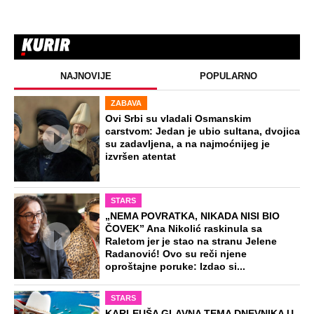
NAJNOVIJE
POPULARNO
ZABAVA
Ovi Srbi su vladali Osmanskim
carstvom: Jedan je ubio sultana, dvojica
su zadavljena, a na najmoćnijeg je
izvršen atentat
STARS
„NEMA POVRATKA, NIKADA NISI BIO
ČOVEK” Ana Nikolić raskinula sa
Raletom jer je stao na stranu Jelene
Radanović! Ovo su reči njene
oproštajne poruke: Izdao si...
STARS
KARLEUŠA GLAVNA TEMA DNEVNIKA U