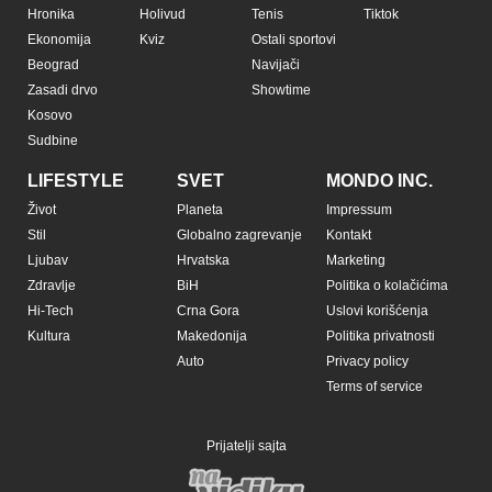
Hronika
Holivud
Tenis
Tiktok
Ekonomija
Kviz
Ostali sportovi
Beograd
Navijači
Zasadi drvo
Showtime
Kosovo
Sudbine
LIFESTYLE
SVET
MONDO INC.
Život
Planeta
Impressum
Stil
Globalno zagrevanje
Kontakt
Ljubav
Hrvatska
Marketing
Zdravlje
BiH
Politika o kolačićima
Hi-Tech
Crna Gora
Uslovi korišćenja
Kultura
Makedonija
Politika privatnosti
Auto
Privacy policy
Terms of service
Prijatelji sajta