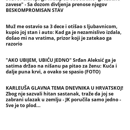
zavese" - Sa dozom divljenja prenose njegov
BESKOMPROMISAN STAV
Muž me ostavio sa 3 dece i otišao s ljubavnicom,
kupio joj stan i auto: Kad ga je nezamislivo izdala,
došao mi na vratima, prizor koji je zatekao ga
razorio
"AKO UBIJEM, UBIĆU JEDNO" Srđan Aleksić ga je
satima držao na nišanu pa pitao za ženu: Kuća i
dalje puna krvi, a ovako se spasio (FOTO)
KARLEUŠA GLAVNA TEMA DNEVNIKA U HRVATSKOJ!
Zbog nje sazvali hitan sastanak, traže da joj se
zabrani ulazak u zemlju - JK poručila samo jedno -
Sve je to plod...