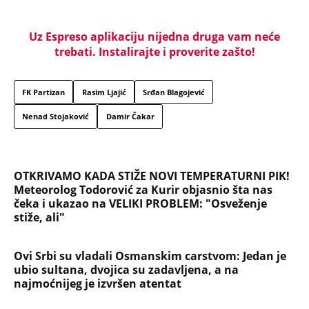
Uz Espreso aplikaciju nijedna druga vam neće
trebati. Instalirajte i proverite zašto!
FK Partizan
Rasim Ljajić
Srđan Blagojević
Nenad Stojaković
Damir Čakar
OTKRIVAMO KADA STIŽE NOVI TEMPERATURNI PIK!
Meteorolog Todorović za Kurir objasnio šta nas
čeka i ukazao na VELIKI PROBLEM: "Osveženje
stiže, ali"
Ovi Srbi su vladali Osmanskim carstvom: Jedan je
ubio sultana, dvojica su zadavljena, a na
najmoćnijeg je izvršen atentat