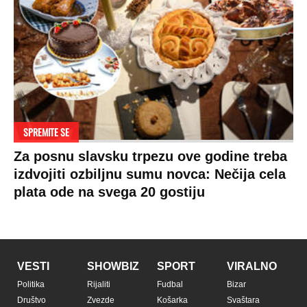
SPREMITE SE
Za posnu slavsku trpezu ove godine treba
izdvojiti ozbiljnu sumu novca: Nečija cela
plata ode na svega 20 gostiju
VESTI
SHOWBIZ
SPORT
VIRALNO
Politika
Rijaliti
Fudbal
Bizar
Društvo
Zvezde
Košarka
Svaštara