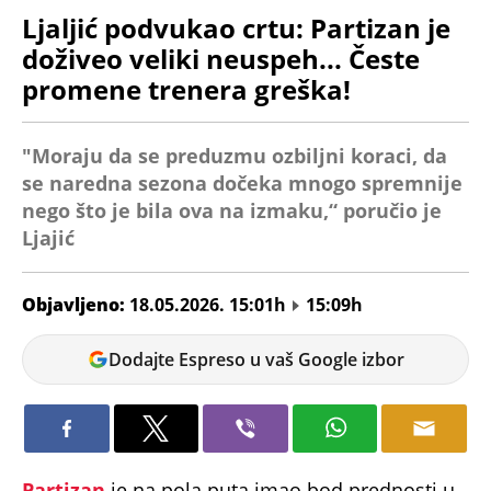
Ljaljić podvukao crtu: Partizan je
doživeo veliki neuspeh... Česte
promene trenera greška!
"Moraju da se preduzmu ozbiljni koraci, da
se naredna sezona dočeka mnogo spremnije
nego što je bila ova na izmaku,“ poručio je
Ljajić
Objavljeno:
18.05.2026. 15:01h
15:09h
Goran
Dodajte Espreso u vaš Google izbor
Božanović
Partizan
je na pola puta imao bod prednosti u