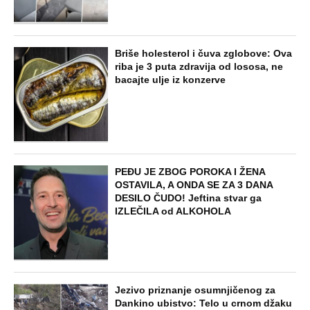
Briše holesterol i čuva zglobove: Ova
riba je 3 puta zdravija od lososa, ne
bacajte ulje iz konzerve
PEĐU JE ZBOG POROKA I ŽENA
OSTAVILA, A ONDA SE ZA 3 DANA
DESILO ČUDO! Jeftina stvar ga
IZLEČILA od ALKOHOLA
Jezivo priznanje osumnjičenog za
Dankino ubistvo: Telo u crnom džaku