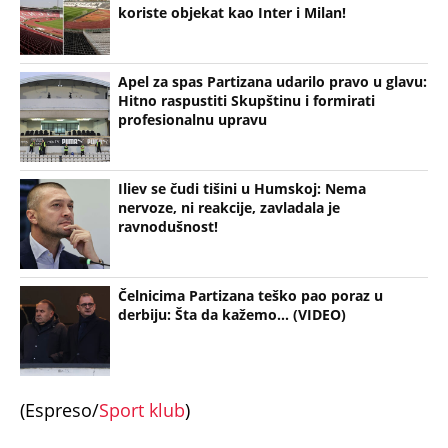
koriste objekat kao Inter i Milan!
Apel za spas Partizana udarilo pravo u glavu:
Hitno raspustiti Skupštinu i formirati
profesionalnu upravu
Iliev se čudi tišini u Humskoj: Nema
nervoze, ni reakcije, zavladala je
ravnodušnost!
Čelnicima Partizana teško pao poraz u
derbiju: Šta da kažemo... (VIDEO)
(Espreso/
Sport klub
)