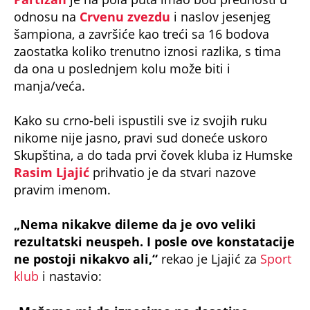
odnosu na
Crvenu zvezdu
i naslov jesenjeg
šampiona, a završiće kao treći sa 16 bodova
zaostatka koliko trenutno iznosi razlika, s tima
da ona u poslednjem kolu može biti i
manja/veća.
Kako su crno-beli ispustili sve iz svojih ruku
nikome nije jasno, pravi sud doneće uskoro
Skupština, a do tada prvi čovek kluba iz Humske
Rasim Ljajić
prihvatio je da stvari nazove
pravim imenom.
„Nema nikakve dileme da je ovo veliki
rezultatski neuspeh. I posle ove konstatacije
ne postoji nikakvo ali,“
rekao je Ljajić za
Sport
klub
i nastavio: