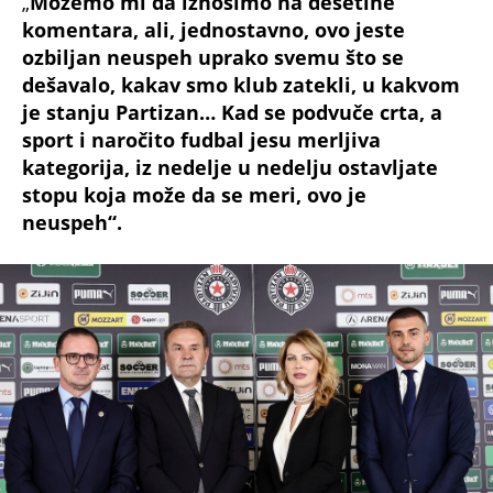
„
Možemo mi da iznosimo na desetine
komentara, ali, jednostavno, ovo jeste
ozbiljan neuspeh uprako svemu što se
dešavalo, kakav smo klub zatekli, u kakvom
je stanju Partizan… Kad se podvuče crta, a
sport i naročito fudbal jesu merljiva
kategorija, iz nedelje u nedelju ostavljate
stopu koja može da se meri, ovo je
neuspeh“.