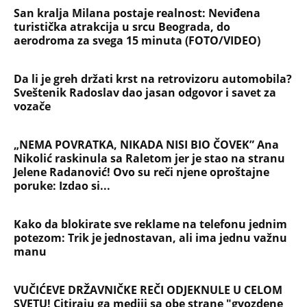
San kralja Milana postaje realnost: Neviđena
turistička atrakcija u srcu Beograda, do
aerodroma za svega 15 minuta (FOTO/VIDEO)
Da li je greh držati krst na retrovizoru automobila?
Sveštenik Radoslav dao jasan odgovor i savet za
vozače
„NEMA POVRATKA, NIKADA NISI BIO ČOVEK” Ana
Nikolić raskinula sa Raletom jer je stao na stranu
Jelene Radanović! Ovo su reči njene oproštajne
poruke: Izdao si...
Kako da blokirate sve reklame na telefonu jednim
potezom: Trik je jednostavan, ali ima jednu važnu
manu
VUČIĆEVE DRŽAVNIČKE REČI ODJEKNULE U CELOM
SVETU! Citiraju ga mediji sa obe strane "gvozdene