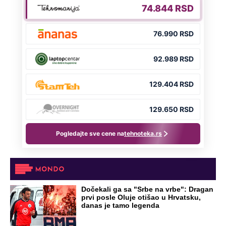
NA VREME SVE
Ovo su neradni dani početkom 2026.
godine: Organizujte sebi mini odmor od
čak četiri slobodna dana