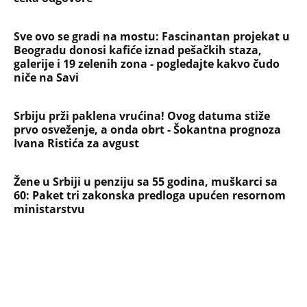
Evropa optužila Rusiju za važnu stvar
koja se tiče Irana: Znamo da to rade
Devojka se bacila sa 5. sprata
Filozofskog fakulteta u Beogradu:
Preminula na licu mesta, istraga u
toku!
Briše holesterol i čuva zglobove: Ova
riba je 3 puta zdravija od lososa, ne
bacajte ulje iz konzerve