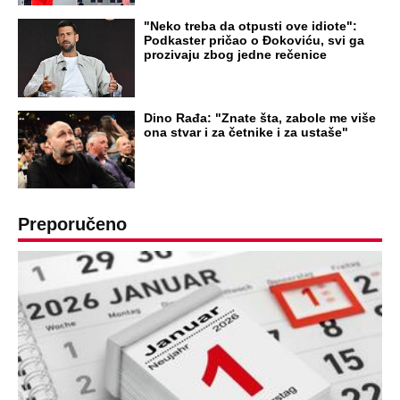
OD NAVODNOG HEROJA DO BRUTALNOG UBICE
GENERAL IVAN STRELJAO SRBE, A
HRVATI GA SLAVILI KAO HEROJA KNINA:
Par godina kasnije išao od kuće do kuće i
UBIJAO!