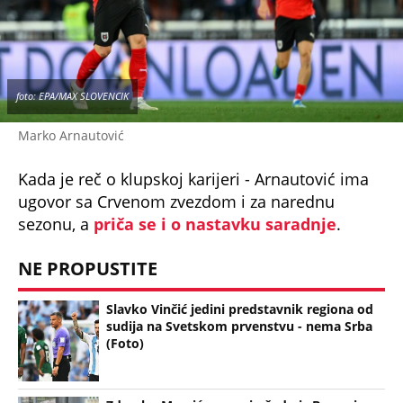
foto: EPA/MAX SLOVENCIK
Marko Arnautović
Kada je reč o klupskoj karijeri - Arnautović ima
ugovor sa Crvenom zvezdom i za narednu
sezonu, a
priča se i o nastavku saradnje
.
NE PROPUSTITE
Slavko Vinčić jedini predstavnik regiona od
sudija na Svetskom prvenstvu - nema Srba
(Foto)
Zdravko Mamić procenio čudo iz Bosne iz
Hercegovine na 100.000.000 evra!