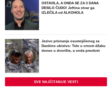
"ODSEĆI ĆU TI JEZIK, UNIŠTITI ŽIVOT I
BRAK" Poslušajte glasovne poruke Ane
Nikolić: Besna i nezaustavljiva uputila
brutalne uvrede i pretnje Slobinoj Jeleni
STARS
U ELITI 10 BIĆE NEVIĐEN HAOS! Ovo su
do sada potvrđeni učesnici, stari računi
dolaze na naplatu, a stiže i stari vuk
rijalitija
EXTERNAL ARTICLES
Dijana se posle 5 godina vratila iz
Nemačke i posetila ćerkin grob, kod
spomenika joj prilazi čovek i govori:
"Znam devojku sa slike, udala se
nedavno"
STARS
"NEMOJ VIŠE NIKADA DA SI POSLALA