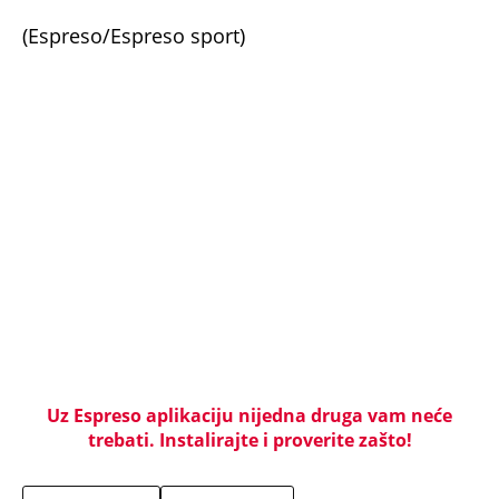
Svetsko prvenstvo u fudbalu 2026. godine
NEVREME UŠLO U SRBIJU I HRLI KA BEOGRADU!
Kiša i olujni vetar iz Rumunije prekidaju toplotni
talas, radarski snimci pokazuju gde će najjače
udariti (MAPE)
KOMŠIJE OTKRILE POZADINU UBISTVA NA NOVOM
BEOGRADU! Sin do smrti tukao uglednu doktorku
Milku, iza svega se krije jeziva priča koja je trajala
GODINAMA
"ODSEĆI ĆU TI JEZIK, UNIŠTITI ŽIVOT I BRAK"
Poslušajte glasovne poruke Ane Nikolić: Besna i
nezaustavljiva uputila brutalne uvrede i pretnje
Slobinoj Jeleni