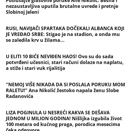
niče na Savi
Srbiju prži paklena vrućina! Ovog datuma stiže
prvo osveženje, a onda obrt - Šokantna prognoza
Ivana Ristića za avgust
Žene u Srbiji u penziju sa 55 godina, muškarci sa
60: Paket tri zakonska predloga upućen resornom
ministarstvu
NAJČITANIJE
NAJNOVIJE