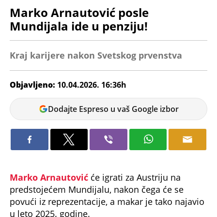
Marko Arnautović posle
Mundijala ide u penziju!
Kraj karijere nakon Svetskog prvenstva
Objavljeno:
10.04.2026. 16:36h
Veljko
Dodajte Espreso u vaš Google izbor
Petrovic
Marko Arnautović
će igrati za Austriju na
predstojećem Mundijalu, nakon čega će se
povući iz reprezentacije, a makar je tako najavio
u leto 2025. godine.