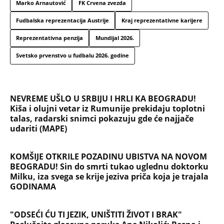
RUSI, NAVIJAČI SPARTAKA DOČEKALI ALBANCA KOJI
JE VREĐAO SRBE: Stigao je na stadion, a onda mu
se zaledila krv u žilama...
U ELITI 10 BIĆE NEVIĐEN HAOS! Ovo su do sada
potvrđeni učesnici, stari računi dolaze na naplatu,
a stiže i stari vuk rijalitija
"NEMOJ VIŠE NIKADA DA SI POSLALA PORUKU MOM
RALETU!" Ana Nikolić žestoko napala ženu Slobe
Radanovića
LIZA POGINULA U NESREĆI KAKVA SE DEŠAVA
JEDNOM U MILION GODINA! Nišlijka izgubila život
100 metara od kućnog praga, porodica mesecima
čeka odgovore
Sve ovo se gradi na mostu: Fascinantan projekat u
Beogradu donosi kafiće iznad pešačkih staza,
galerije i 19 zelenih zona - pogledajte kakvo čudo