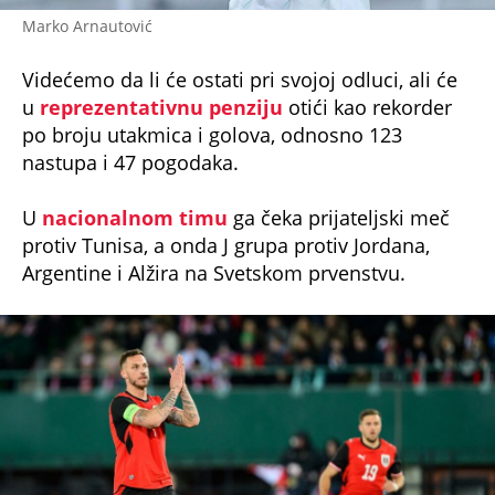
Marko Arnautović
Videćemo da li će ostati pri svojoj odluci, ali će
u
reprezentativnu penziju
otići kao rekorder
po broju utakmica i golova, odnosno 123
nastupa i 47 pogodaka.
U
nacionalnom timu
ga čeka prijateljski meč
protiv Tunisa, a onda J grupa protiv Jordana,
Argentine i Alžira na Svetskom prvenstvu.