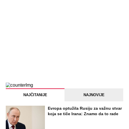
PEĐU JE ZBOG POROKA I ŽENA
OSTAVILA, A ONDA SE ZA 3 DANA
DESILO ČUDO! Jeftina stvar ga
IZLEČILA od ALKOHOLA
Jezivo priznanje osumnjičenog za
Dankino ubistvo: Telo u crnom džaku
doneo u dvorište, a onda preokret
SVE NAJČITANIJE VESTI