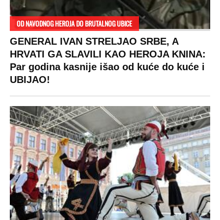
RAJ!
Žene u Srbiji su poludele za njima,
ogledaju se, bacaju pare: Ovde bunde
koštaju 100 evra, a neke i 2.000 dinara!