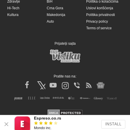
Espreso.co.rs
INSTALL
Mondo inc.