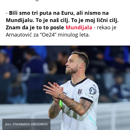
-
Bili smo tri puta na Euru, ali nismo na
Mundijalu. To je naš cilj. To je moj lični cilj.
Znam da je to to posle
Mundijala
- rekao je
Arnautović za “Oe24” minulog leta.
foto: EPA/MARIOS GREGORIOU