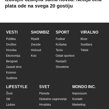
Copyright © Espreso.co.rs 2026. Sva prava zadržana. Mondo inc.