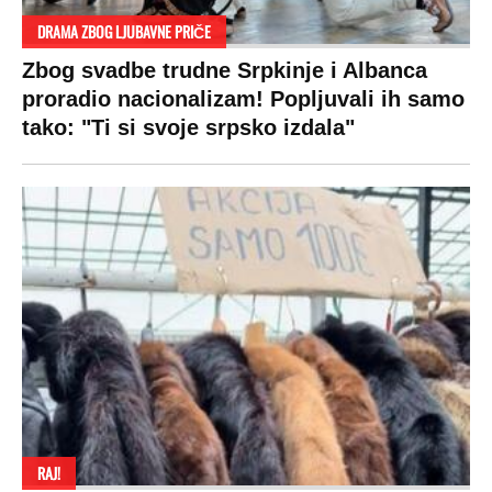
SPREMITE SE
Za posnu slavsku trpezu ove godine treba
izdvojiti ozbiljnu sumu novca: Nečija cela
plata ode na svega 20 gostiju
VESTI
SHOWBIZ
SPORT
VIRALNO
Politika
Rijaliti
Fudbal
Bizar
Društvo
Zvezde
Košarka
Svaštara
Hronika
Holivud
Tenis
Tiktok
Ekonomija
Kviz
Ostali sportovi
Beograd
Navijači
Zasadi drvo
Showtime
Kosovo
Sudbine