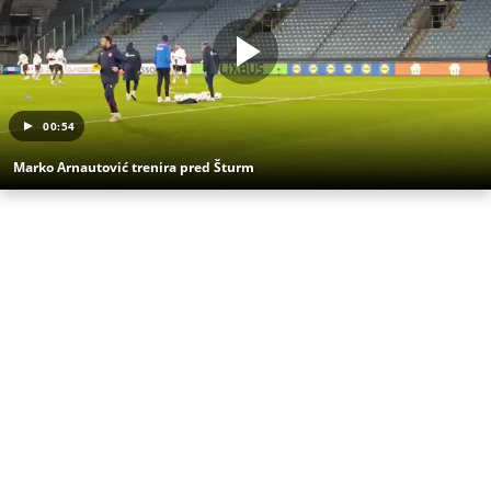
00:54
Marko Arnautović trenira pred Šturm
(Espreso/Espreso sport)
Uz Espreso aplikaciju nijedna druga vam neće
trebati. Instalirajte i proverite zašto!
Marko Arnautović
FK Crvena zvezda
Fudbalska reprezentacija Austrije
Kraj reprezentativne karijere
Reprezentativna penzija
Mundijal 2026.