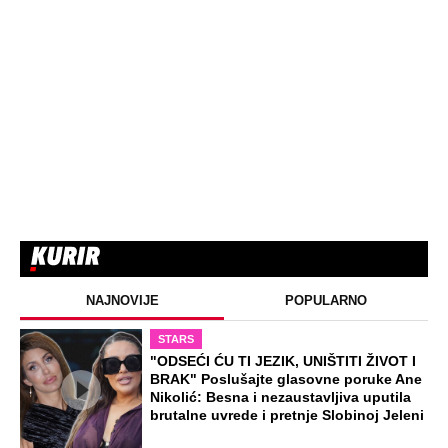
PORUKU MOM RALETU!" Ana Nikolić
žestoko napala ženu Slobe Radanovića
ZABAVA
"Pomalo je grubo to što..." Britanac prvi
put posetio Beograd, pa ostao zatečen:
Evo šta ga je najviše iznenadilo u Srbiji
(VIDEO)