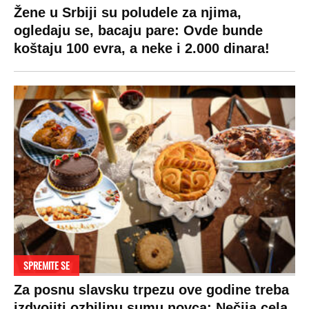
LIFESTYLE
SVET
MONDO INC.
Život
Planeta
Impressum
Stil
Globalno zagrevanje
Kontakt
Ljubav
Hrvatska
Marketing
Zdravlje
BiH
Politika o kolačićima
Hi-Tech
Crna Gora
Uslovi korišćenja
Kultura
Makedonija
Politika privatnosti
Auto
Privacy policy
Terms of service
Prijatelji sajta
Pratite nas na: