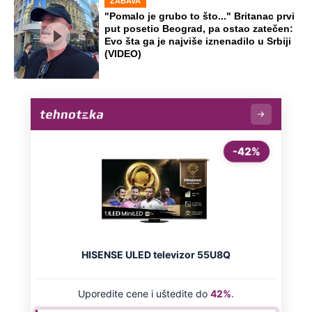
Dočekali ga sa "Srbe na vrbe": Dragan
prvi posle Oluje otišao u Hrvatsku,
danas je tamo legenda
"Neko treba da otpusti ove idiote":
Podkaster pričao o Đokoviću, svi ga
prozivaju zbog jedne rečenice
Dino Rađa: "Znate šta, zabole me više
ona stvar i za četnike i za ustaše"
Preporučeno