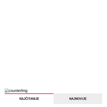
Briše holesterol i čuva zglobove: Ova
riba je 3 puta zdravija od lososa, ne
bacajte ulje iz konzerve
PEĐU JE ZBOG POROKA I ŽENA
OSTAVILA, A ONDA SE ZA 3 DANA
DESILO ČUDO! Jeftina stvar ga
IZLEČILA od ALKOHOLA
Jezivo priznanje osumnjičenog za
Dankino ubistvo: Telo u crnom džaku
doneo u dvorište, a onda preokret