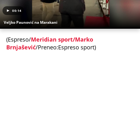
Fudbalska reprezentacija Srbije
Omladinska fudbalska reprezentacija Srbije
Vasilije Kostov
Veljko Paunović
Gordan Petrić
Užas na Zlatiboru: Gosti otkazuju smeštaj,
prevremeno napuštaju aprtmane, a u radnjama -
HAOS!
CRNOGORSKI VATERPOLISTI SPUSTILI GLAVE
TOKOM HIMNE U ZAGREBU! Region bruji o
skandalu na Svetskom prvenstvu u Hrvatskoj! Evo
šta se krije iza svega
KOMANDANT "BELIH VUKOVA" UBIJEN PRED
SUPRUGOM! Likvidacijom mu se odužili za vernost
otadžbini: Mauzera prvo sklonili sa slučaja, pa ga