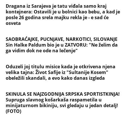
NAJČITANIJE
NAJNOVIJE
Evropa optužila Rusiju za važnu stvar
koja se tiče Irana: Znamo da to rade
Devojka se bacila sa 5. sprata
Filozofskog fakulteta u Beogradu:
Preminula na licu mesta, istraga u
toku!