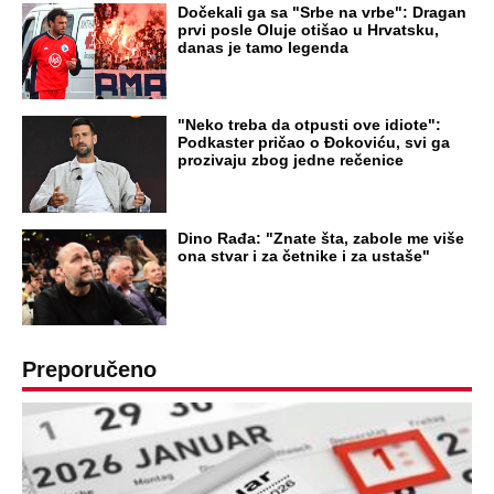
OD NAVODNOG HEROJA DO BRUTALNOG UBICE
GENERAL IVAN STRELJAO SRBE, A
HRVATI GA SLAVILI KAO HEROJA KNINA:
Par godina kasnije išao od kuće do kuće i
UBIJAO!