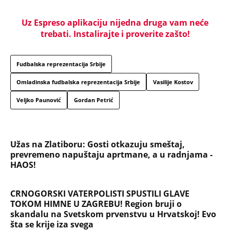
ubili dve godine kasnije
ČOVEK KOJI JE BIO NAJVAŽNIJI DEO LEOVE
NESTVARNE ŽIVOTNE PRIČE! Mesijev otac je
najzaslužniji za karijeru kakva se nikada neće
ponoviti
Marijanu je otac poslao u manastir zajedno sa
delom nasledstva: 14 godina bila zazidana u sobici,
ali je u tajnosti decu rađala
Titov lekar otkrio šta je Broz mislio o Draži:
Jovanka pocrvenela kad je ovo čula, a svi ostali
zabezeknuti
Dragana iz Sarajeva je tatu viđala samo kraj
kontejnera: Ostavili je u bolnici kao bebu, a kad je
posle 26 godina srela majku rekla je - e sad će
osveta