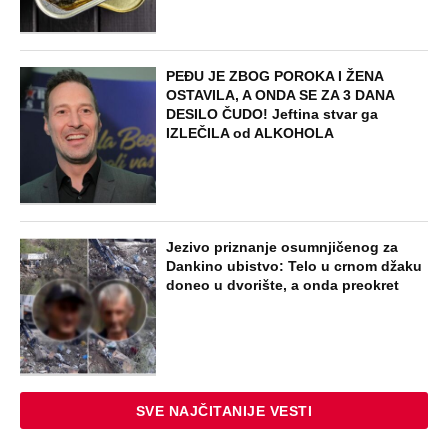
NAJNOVIJE
POPULARNO
EXTERNAL ARTICLES
Marijanu je otac poslao u manastir
zajedno sa delom nasledstva: 14 godina
bila zazidana u sobici, ali je u tajnosti
decu rađala
ZABAVA
Paraskeva Rimljanka bacila caru vrelo
ulje u lice i oslepela ga: Svetiteljku
surovo mučili, pa joj odrubili glavu, ovo
je razlikuje od Svete Petke
EXTERNAL ARTICLES
Dragana iz Sarajeva je tatu viđala samo
kraj kontejnera: Ostavili je u bolnici kao
bebu, a kad je posle 26 godina srela
majku rekla je - e sad će osveta