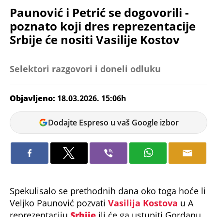
Paunović i Petrić se dogovorili -
poznato koji dres reprezentacije
Srbije će nositi Vasilije Kostov
Selektori razgovori i doneli odluku
Objavljeno:
18.03.2026. 15:06h
Veljko
Dodajte Espreso u vaš Google izbor
Petrovic
Spekulisalo se prethodnih dana oko toga hoće li
Veljko Paunović pozvati
Vasilija Kostova
u A
reprezentaciju
Srbije
ili će ga ustupiti Gordanu
Petriću.