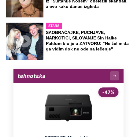
Dočekali ga sa "Srbe na vrbe": Dragan
prvi posle Oluje otišao u Hrvatsku,
danas je tamo legenda
"Neko treba da otpusti ove idiote":
Podkaster pričao o Đokoviću, svi ga
prozivaju zbog jedne rečenice
Dino Rađa: "Znate šta, zabole me više
ona stvar i za četnike i za ustaše"
Preporučeno