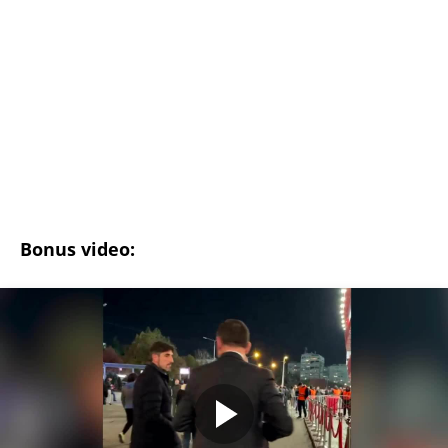
00:14
Veljko Paunović na Marakani
(Espreso/
Meridian sport/Marko
Brnjašević
/Preneo:Espreso sport)
Uz Espreso aplikaciju nijedna druga vam neće
trebati. Instalirajte i proverite zašto!