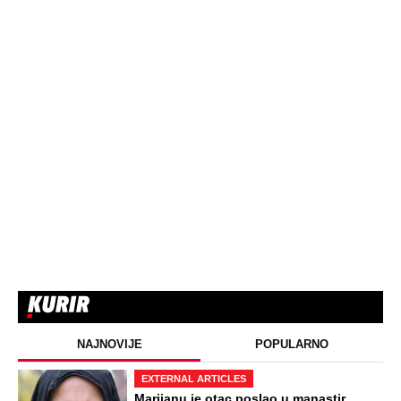
ZABAVA
Oduzeli joj titulu misice kada je
otkrivena njena velika tajna: Život Safije
iz "Sultanije Kosem" obeležili skandali,
a evo kako danas izgleda
STARS
SAOBRAĆAJKE, PUCNJAVE,
NARKOTICI, SILOVANJE Sin Halke
Paldum bio je u ZATVORU: "Ne želim da
ga vidim dok ne ode na lečenje"