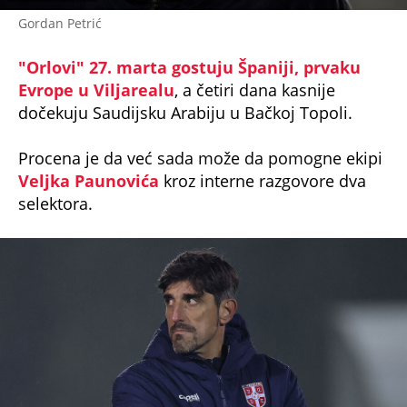
Gordan Petrić
"Orlovi" 27. marta gostuju Španiji, prvaku
Evrope u Viljarealu
, a četiri dana kasnije
dočekuju Saudijsku Arabiju u Bačkoj Topoli.
Procena je da već sada može da pomogne ekipi
Veljka Paunovića
kroz interne razgovore dva
selektora.