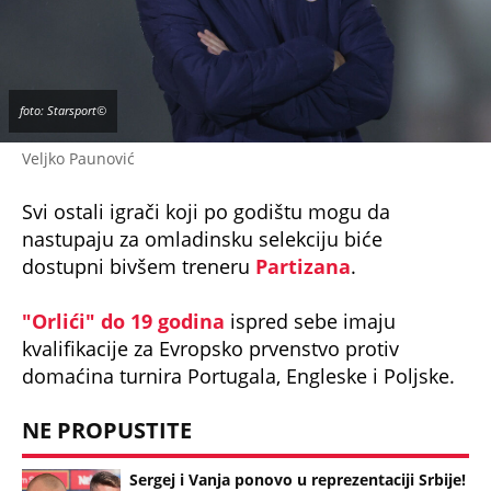
foto: Starsport©
Veljko Paunović
Svi ostali igrači koji po godištu mogu da
nastupaju za omladinsku selekciju biće
dostupni bivšem treneru
Partizana
.
"Orlići" do 19 godina
ispred sebe imaju
kvalifikacije za Evropsko prvenstvo protiv
domaćina turnira Portugala, Engleske i Poljske.
NE PROPUSTITE
Sergej i Vanja ponovo u reprezentaciji Srbije!
(Foto)