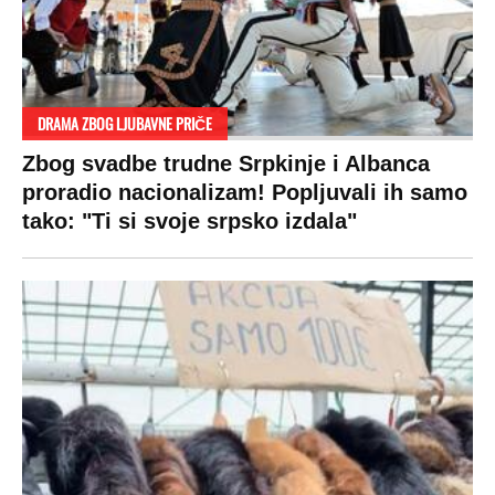
SPREMITE SE
Za posnu slavsku trpezu ove godine treba
izdvojiti ozbiljnu sumu novca: Nečija cela
plata ode na svega 20 gostiju
VESTI
SHOWBIZ
SPORT
VIRALNO
Politika
Rijaliti
Fudbal
Bizar
Društvo
Zvezde
Košarka
Svaštara
Hronika
Holivud
Tenis
Tiktok
Ekonomija
Kviz
Ostali sportovi
Beograd
Navijači