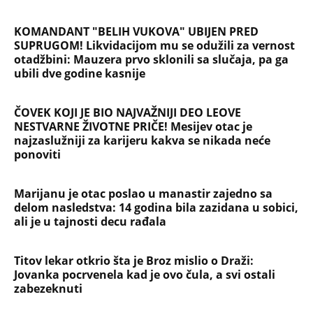
SAOBRAĆAJKE, PUCNJAVE, NARKOTICI, SILOVANJE
Sin Halke Paldum bio je u ZATVORU: "Ne želim da
ga vidim dok ne ode na lečenje"
Oduzeli joj titulu misice kada je otkrivena njena
velika tajna: Život Safije iz "Sultanije Kosem"
obeležili skandali, a evo kako danas izgleda
SKINULA SE NAJZGODNIJA SRPSKA SPORTISTKINJA!
Supruga slavnog košarkaša raspametila u
minijaturnom bikiniju, svi gledaju u jedan detalj!
(FOTO)