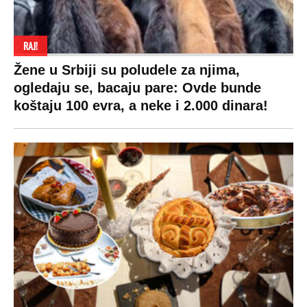
Zasadi drvo
Showtime
Kosovo
Sudbine
LIFESTYLE
SVET
MONDO INC.
Život
Planeta
Impressum
Stil
Globalno zagrevanje
Kontakt
Ljubav
Hrvatska
Marketing
Zdravlje
BiH
Politika o kolačićima
Hi-Tech
Crna Gora
Uslovi korišćenja
Kultura
Makedonija
Politika privatnosti
Auto
Privacy policy
Terms of service
Prijatelji sajta