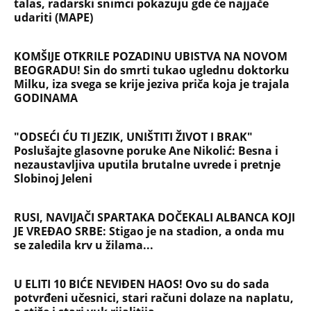
Radanovića
LIZA POGINULA U NESREĆI KAKVA SE DEŠAVA
JEDNOM U MILION GODINA! Nišlijka izgubila život
100 metara od kućnog praga, porodica mesecima
čeka odgovore
Sve ovo se gradi na mostu: Fascinantan projekat u
Beogradu donosi kafiće iznad pešačkih staza,
galerije i 19 zelenih zona - pogledajte kakvo čudo
niče na Savi
Srbiju prži paklena vrućina! Ovog datuma stiže
prvo osveženje, a onda obrt - Šokantna prognoza
Ivana Ristića za avgust
Žene u Srbiji u penziju sa 55 godina, muškarci sa
60: Paket tri zakonska predloga upućen resornom
ministarstvu