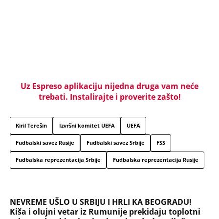
BEOGRADU! Sin do smrti tukao uglednu doktorku
Milku, iza svega se krije jeziva priča koja je trajala
GODINAMA
"ODSEĆI ĆU TI JEZIK, UNIŠTITI ŽIVOT I BRAK"
Poslušajte glasovne poruke Ane Nikolić: Besna i
nezaustavljiva uputila brutalne uvrede i pretnje
Slobinoj Jeleni
RUSI, NAVIJAČI SPARTAKA DOČEKALI ALBANCA KOJI
JE VREĐAO SRBE: Stigao je na stadion, a onda mu
se zaledila krv u žilama...
U ELITI 10 BIĆE NEVIĐEN HAOS! Ovo su do sada
potvrđeni učesnici, stari računi dolaze na naplatu,
a stiže i stari vuk rijalitija
"NEMOJ VIŠE NIKADA DA SI POSLALA PORUKU MOM
RALETU!" Ana Nikolić žestoko napala ženu Slobe