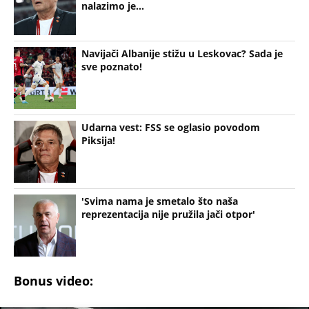
reprezentacija nije pružila jači otpor'
Bonus video:
00:08
Navijači Srbije skandiraju: Piksi, odlazi
(Espreso/Espreso sport)