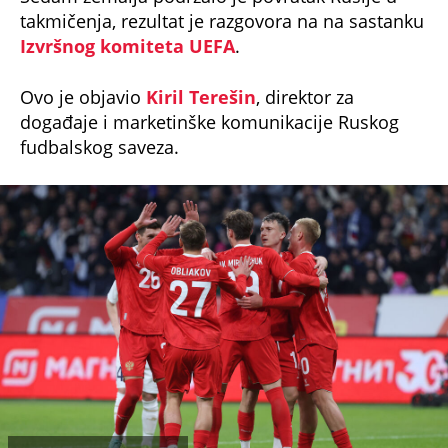
Izvršnog komiteta UEFA
.
Ovo je objavio
Kiril Terešin
, direktor za
događaje i marketinške komunikacije Ruskog
fudbalskog saveza.
foto: Vladimir Pesnya/STARSPORT