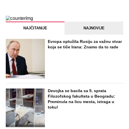
Jezivo priznanje osumnjičenog za
Dankino ubistvo: Telo u crnom džaku
doneo u dvorište, a onda preokret
SVE NAJČITANIJE VESTI