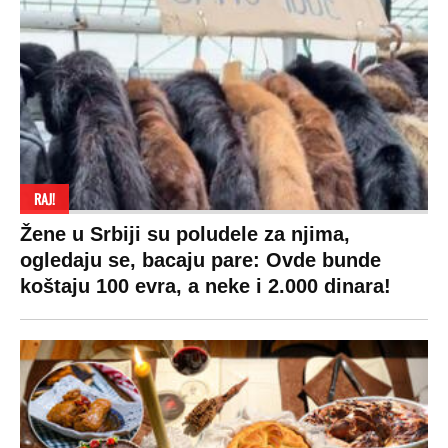
VESTI
SHOWBIZ
SPORT
VIRALNO
Politika
Rijaliti
Fudbal
Bizar
Društvo
Zvezde
Košarka
Svaštara
Hronika
Holivud
Tenis
Tiktok
Ekonomija
Kviz
Ostali sportovi
Beograd
Navijači
Zasadi drvo
Showtime
Kosovo
Sudbine
LIFESTYLE
SVET
MONDO INC.
Život
Planeta
Impressum
Stil
Globalno zagrevanje
Kontakt
Ljubav
Hrvatska
Marketing
Zdravlje
BiH
Politika o kolačićima
Hi-Tech
Crna Gora
Uslovi korišćenja
Kultura
Makedonija
Politika privatnosti
Auto
Privacy policy
Terms of service