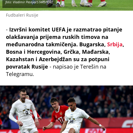
Fudbaleri Rusije
-
Izvršni komitet UEFA je razmatrao pitanje
olakšavanja prijema ruskih timova na
međunarodna takmičenja. Bugarska,
Srbija
,
Bosna i Hercegovina, Grčka, Mađarska,
Kazahstan i Azerbejdžan su za potpuni
povratak Rusije
- napisao je Terešin na
Telegramu.