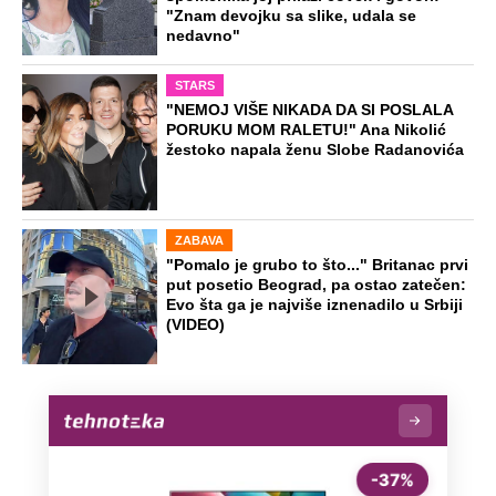
Dočekali ga sa "Srbe na vrbe": Dragan
prvi posle Oluje otišao u Hrvatsku,
danas je tamo legenda
"Neko treba da otpusti ove idiote":
Podkaster pričao o Đokoviću, svi ga
prozivaju zbog jedne rečenice