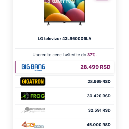
Dino Rađa: "Znate šta, zabole me više
ona stvar i za četnike i za ustaše"
Preporučeno
NA VREME SVE
Ovo su neradni dani početkom 2026.