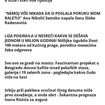
NAJČITANIJE
NAJNOVIJE
Evropa optužila Rusiju za važnu stvar
koja se tiče Irana: Znamo da to rade
Devojka se bacila sa 5. sprata
Filozofskog fakulteta u Beogradu: