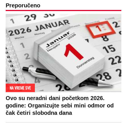
Par godina kasnije išao od kuće do kuće i
UBIJAO!
DRAMA ZBOG LJUBAVNE PRIČE
Zbog svadbe trudne Srpkinje i Albanca
proradio nacionalizam! Popljuvali ih samo
tako: "Ti si svoje srpsko izdala"