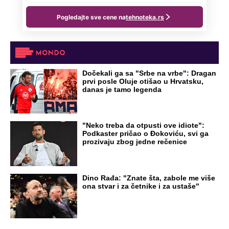
godine: Organizujte sebi mini odmor od
čak četiri slobodna dana
OD NAVODNOG HEROJA DO BRUTALNOG UBICE
GENERAL IVAN STRELJAO SRBE, A
HRVATI GA SLAVILI KAO HEROJA KNINA: