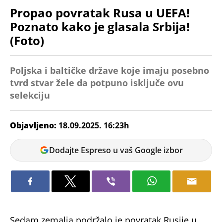
Propao povratak Rusa u UEFA!
Poznato kako je glasala Srbija!
(Foto)
Poljska i baltičke države koje imaju posebno
tvrd stvar žele da potpuno isključe ovu
selekciju
Objavljeno:
18.09.2025. 16:23h
Veljko
Dodajte Espreso u vaš Google izbor
Petrovic
Sedam zemalja podržalo je povratak Rusije u
takmičenja, rezultat je razgovora na na sastanku