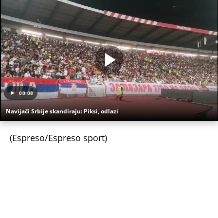
Uz Espreso aplikaciju nijedna druga vam neće
trebati. Instalirajte i proverite zašto!
Kiril Terešin
Izvršni komitet UEFA
UEFA
Fudbalski savez Rusije
Fudbalski savez Srbije
FSS
Fudbalska reprezentacija Srbije
Fudbalska reprezentacija Rusije
NEVREME UŠLO U SRBIJU I HRLI KA BEOGRADU!
Kiša i olujni vetar iz Rumunije prekidaju toplotni
talas, radarski snimci pokazuju gde će najjače
udariti (MAPE)
KOMŠIJE OTKRILE POZADINU UBISTVA NA NOVOM