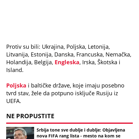
tvrd stav, žele da potpuno isključe Rusiju iz
UEFA.
NE PROPUSTITE
Srbija tone sve dublje i dublje: Objavljena
nova FIFA rang lista - mesto na kom se
nalazimo je...
Navijači Albanije stižu u Leskovac? Sada je
sve poznato!
Udarna vest: FSS se oglasio povodom
Piksija!
'Svima nama je smetalo što naša