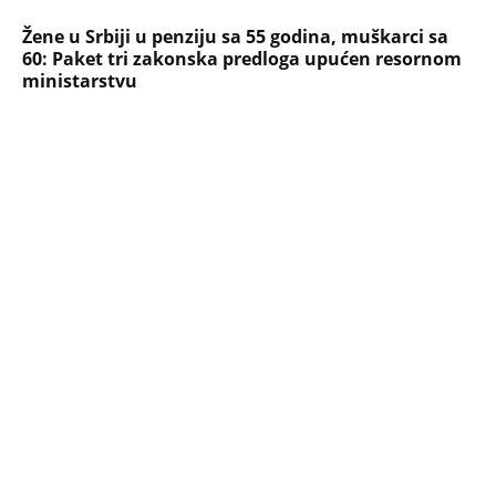
Preminula na licu mesta, istraga u
toku!
Briše holesterol i čuva zglobove: Ova
riba je 3 puta zdravija od lososa, ne
bacajte ulje iz konzerve
PEĐU JE ZBOG POROKA I ŽENA
OSTAVILA, A ONDA SE ZA 3 DANA
DESILO ČUDO! Jeftina stvar ga
IZLEČILA od ALKOHOLA