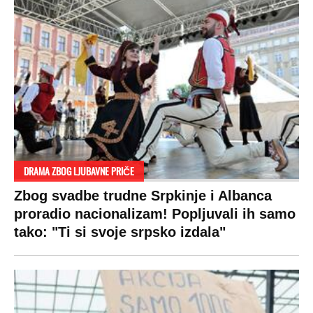
SPREMITE SE
Za posnu slavsku trpezu ove godine treba
izdvojiti ozbiljnu sumu novca: Nečija cela
plata ode na svega 20 gostiju