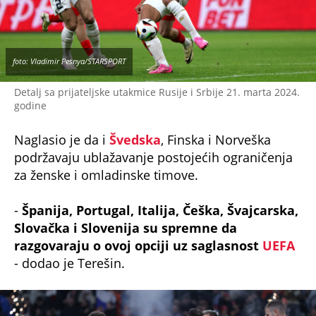
foto: Vladimir Pesnya/STARSPORT
Detalj sa prijateljske utakmice Rusije i Srbije 21. marta 2024.
godine
Naglasio je da i
Švedska
, Finska i Norveška
podržavaju ublažavanje postojećih ograničenja
za ženske i omladinske timove.
-
Španija, Portugal, Italija, Češka, Švajcarska,
Slovačka i Slovenija su spremne da
razgovaraju o ovoj opciji uz saglasnost
UEFA
- dodao je Terešin.