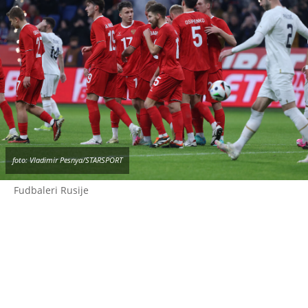
foto: Vladimir Pesnya/STARSPORT
Fudbaleri Rusije
Protiv su bili: Ukrajina, Poljska, Letonija,
Litvanija, Estonija, Danska, Francuska, Nemačka,
Holandija, Belgija,
Engleska
, Irska, Škotska i
Island.
Poljska
i baltičke države, koje imaju posebno