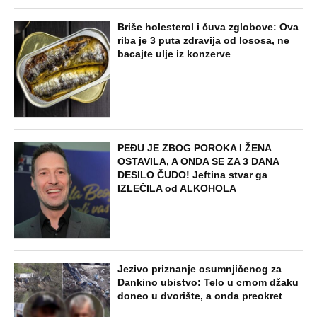
NAJNOVIJE
POPULARNO
STARS
"ODSEĆI ĆU TI JEZIK, UNIŠTITI ŽIVOT I
BRAK" Poslušajte glasovne poruke Ane
Nikolić: Besna i nezaustavljiva uputila
brutalne uvrede i pretnje Slobinoj Jeleni
STARS
U ELITI 10 BIĆE NEVIĐEN HAOS! Ovo su
do sada potvrđeni učesnici, stari računi
dolaze na naplatu, a stiže i stari vuk
rijalitija