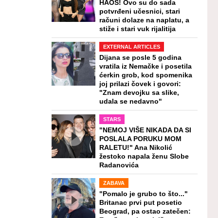
HAOS! Ovo su do sada
potvrđeni učesnici, stari
računi dolaze na naplatu, a
stiže i stari vuk rijalitija
EXTERNAL ARTICLES
Dijana se posle 5 godina
vratila iz Nemačke i posetila
ćerkin grob, kod spomenika
joj prilazi čovek i govori:
"Znam devojku sa slike,
udala se nedavno"
STARS
"NEMOJ VIŠE NIKADA DA SI
POSLALA PORUKU MOM
RALETU!" Ana Nikolić
žestoko napala ženu Slobe
Radanovića
ZABAVA
"Pomalo je grubo to što..."
Britanac prvi put posetio
Beograd, pa ostao zatečen: