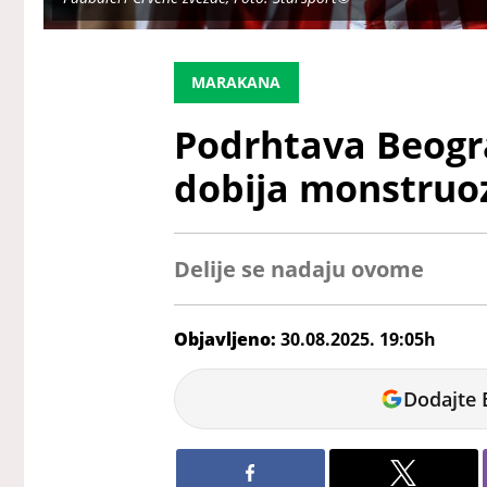
MARAKANA
Podrhtava Beogra
dobija monstruo
Delije se nadaju ovome
Objavljeno:
30.08.2025. 19:05h
Andrej
Dodajte 
Kosić