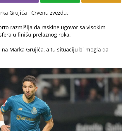
ka Grujića i Crvenu zvezdu.
Porto razmišlja da raskine ugovor sa visokim
fera u finišu prelaznog roka.
na Marka Grujića, a tu situaciju bi mogla da