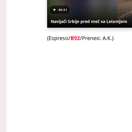
00:31
Navijači Srbije pred meč sa Letonijom
(Espreso/
B92
/Preneo: A.K.)