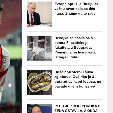
Evropa optužila Rusiju za
važnu stvar koja se tiče
Irana: Znamo da to rade
Devojka se bacila sa 5.
sprata Filozofskog
fakulteta u Beogradu:
Preminula na licu mesta,
istraga u toku!
Briše holesterol i čuva
zglobove: Ova riba je 3
puta zdravija od lososa, ne
bacajte ulje iz konzerve
PEĐU JE ZBOG POROKA I
ŽENA OSTAVILA, A ONDA