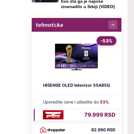
Evo šta ga je najviše
iznenadilo u Srbiji (VIDEO)