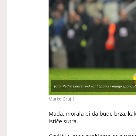
foto: Pedro Loureiro/Avant Sports / imago sportfot
Marko Grujić
Mada, morala bi da bude brza, kako 
ističe sutra.