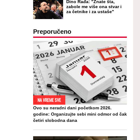
Dino Rađa: "Znate šta,
zabole me više ona stvar i
za četnike i za ustaše"
Preporučeno
NA VREME SVE
Ovo su neradni dani početkom 2026.
godine: Organizujte sebi mini odmor od čak
četiri slobodna dana