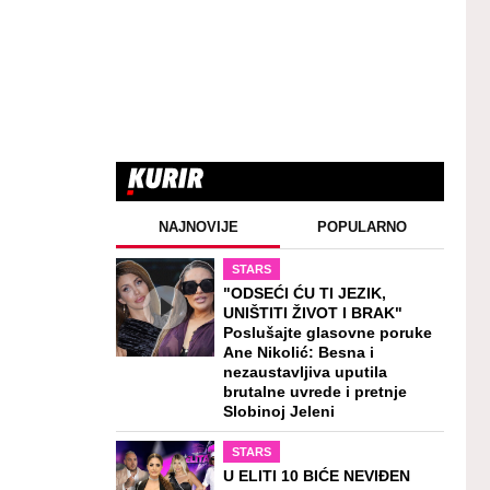
NAJNOVIJE
POPULARNO
STARS
"ODSEĆI ĆU TI JEZIK,
UNIŠTITI ŽIVOT I BRAK"
Poslušajte glasovne poruke
Ane Nikolić: Besna i
nezaustavljiva uputila
brutalne uvrede i pretnje
Slobinoj Jeleni
STARS
U ELITI 10 BIĆE NEVIĐEN