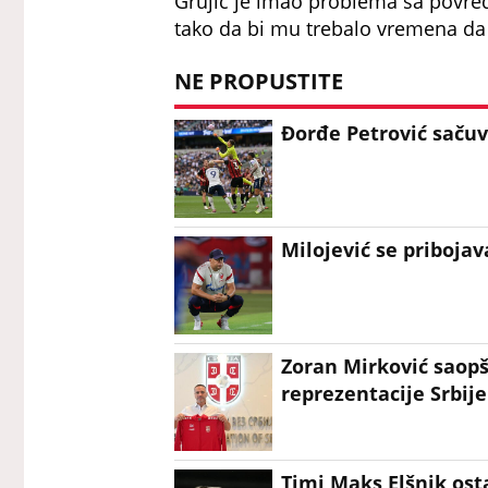
Grujić je imao problema sa povre
tako da bi mu trebalo vremena d
NE PROPUSTITE
Đorđe Petrović saču
Milojević se pribojav
Zoran Mirković saopš
reprezentacije Srbije
Timi Maks Elšnik osta