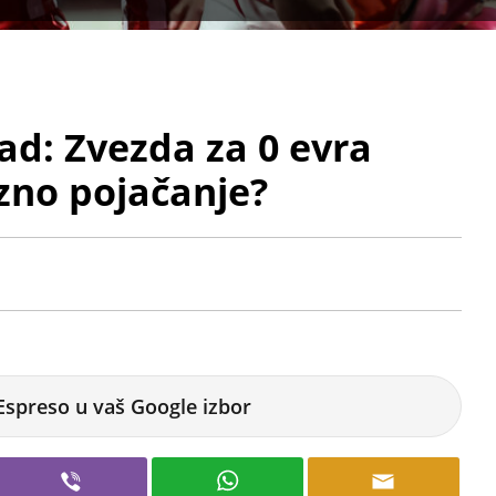
d: Zvezda za 0 evra
zno pojačanje?
Espreso u vaš Google izbor