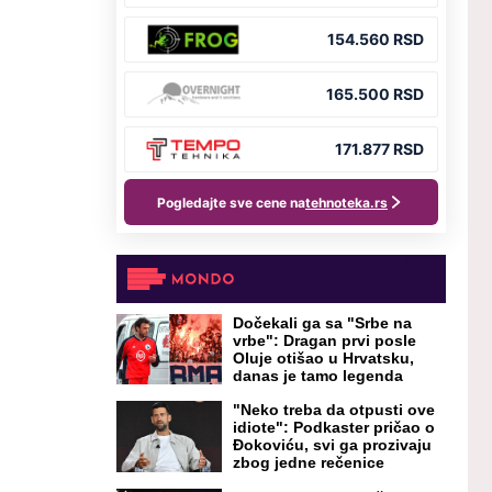
Dočekali ga sa "Srbe na
vrbe": Dragan prvi posle
Oluje otišao u Hrvatsku,
danas je tamo legenda
"Neko treba da otpusti ove
idiote": Podkaster pričao o
Đokoviću, svi ga prozivaju
zbog jedne rečenice