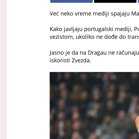
Već neko vreme mediji spajaju Mar
Kako javljaju portugalski mediji, 
vezistom, ukoliko ne dođe do trans
Jasno je da na Dragau ne računaju 
iskoristi Zvezda.