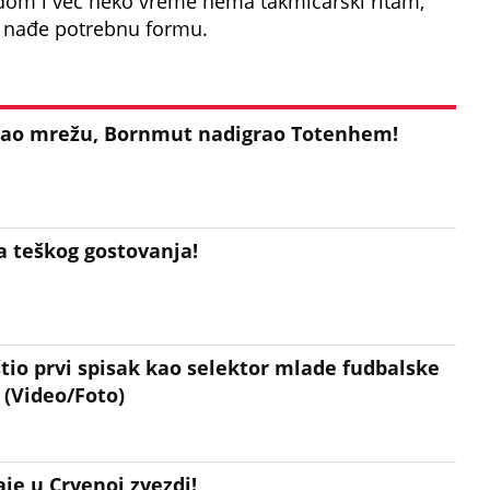
dom i već neko vreme nema takmičarski ritam,
a nađe potrebnu formu.
vao mrežu, Bornmut nadigrao Totenhem!
a teškog gostovanja!
tio prvi spisak kao selektor mlade fudbalske
 (Video/Foto)
je u Crvenoj zvezdi!