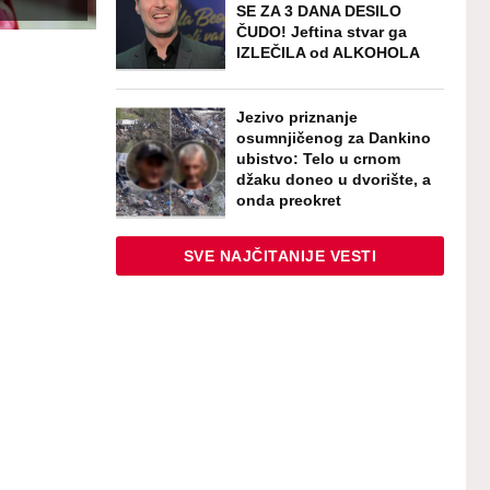
SE ZA 3 DANA DESILO
ČUDO! Jeftina stvar ga
IZLEČILA od ALKOHOLA
Jezivo priznanje
osumnjičenog za Dankino
ubistvo: Telo u crnom
džaku doneo u dvorište, a
onda preokret
SVE NAJČITANIJE VESTI