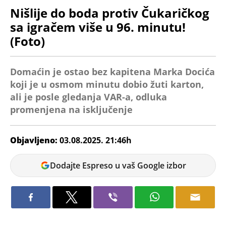
Nišlije do boda protiv Čukaričkog
sa igračem više u 96. minutu!
(Foto)
Domaćin je ostao bez kapitena Marka Docića
koji je u osmom minutu dobio žuti karton,
ali je posle gledanja VAR-a, odluka
promenjena na isključenje
Objavljeno:
03.08.2025. 21:46h
Veljko
Dodajte Espreso u vaš Google izbor
Petrovic