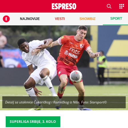
SPORT
NAJNOVIJE
VESTI
SHOWBIZ
Detalj sa utakmice Čukaričkog i Radničkog iz Niša, Foto: Starsport©
SUPERLIGA SRBIJE, 3. KOLO