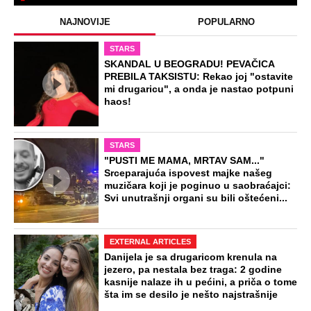
NAJNOVIJE
POPULARNO
STARS
SKANDAL U BEOGRADU! PEVAČICA
PREBILA TAKSISTU: Rekao joj "ostavite
mi drugaricu", a onda je nastao potpuni
haos!
STARS
"PUSTI ME MAMA, MRTAV SAM..."
Srceparajuća ispovest majke našeg
muzičara koji je poginuo u saobraćajci:
Svi unutrašnji organi su bili oštećeni...
EXTERNAL ARTICLES
Danijela je sa drugaricom krenula na
jezero, pa nestala bez traga: 2 godine
kasnije nalaze ih u pećini, a priča o tome
šta im se desilo je nešto najstrašnije