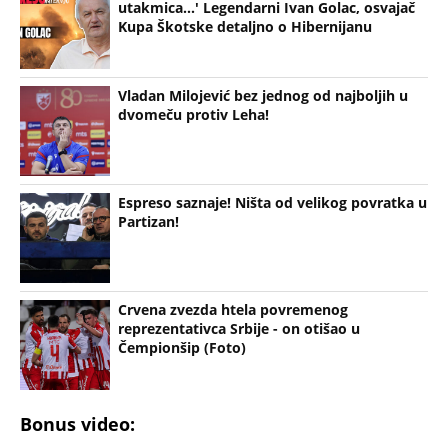
utakmica...' Legendarni Ivan Golac, osvajač
Kupa Škotske detaljno o Hibernijanu
Vladan Milojević bez jednog od najboljih u
dvomeču protiv Leha!
Espreso saznaje! Ništa od velikog povratka u
Partizan!
Crvena zvezda htela povremenog
reprezentativca Srbije - on otišao u
Čempionšip (Foto)
Bonus video: