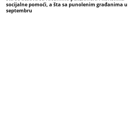
socijalne pomoći, a šta sa punolenim građanima u
septembru