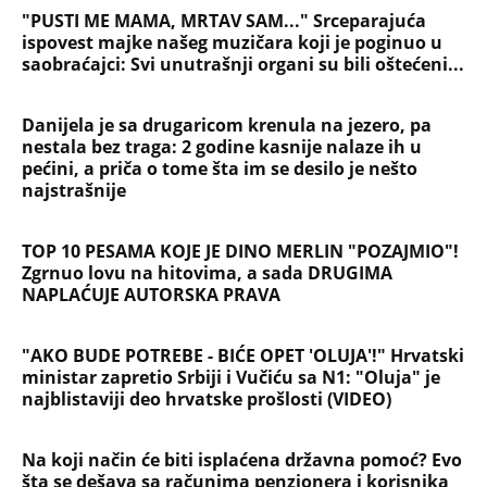
"PUSTI ME MAMA, MRTAV SAM..." Srceparajuća
ispovest majke našeg muzičara koji je poginuo u
saobraćajci: Svi unutrašnji organi su bili oštećeni...
Danijela je sa drugaricom krenula na jezero, pa
nestala bez traga: 2 godine kasnije nalaze ih u
pećini, a priča o tome šta im se desilo je nešto
najstrašnije
TOP 10 PESAMA KOJE JE DINO MERLIN "POZAJMIO"!
Zgrnuo lovu na hitovima, a sada DRUGIMA
NAPLAĆUJE AUTORSKA PRAVA
"AKO BUDE POTREBE - BIĆE OPET 'OLUJA'!" Hrvatski
ministar zapretio Srbiji i Vučiću sa N1: "Oluja" je
najblistaviji deo hrvatske prošlosti (VIDEO)
Na koji način će biti isplaćena državna pomoć? Evo
šta se dešava sa računima penzionera i korisnika