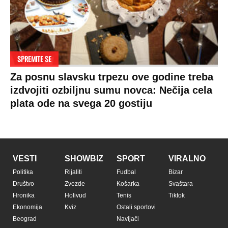
SPREMITE SE
Za posnu slavsku trpezu ove godine treba
izdvojiti ozbiljnu sumu novca: Nečija cela
plata ode na svega 20 gostiju
VESTI
SHOWBIZ
SPORT
VIRALNO
Politika
Rijaliti
Fudbal
Bizar
Društvo
Zvezde
Košarka
Svaštara
Hronika
Holivud
Tenis
Tiktok
Ekonomija
Kviz
Ostali sportovi
Beograd
Navijači