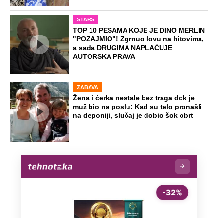
STARS
TOP 10 PESAMA KOJE JE DINO MERLIN
"POZAJMIO"! Zgrnuo lovu na hitovima,
a sada DRUGIMA NAPLAĆUJE
AUTORSKA PRAVA
ZABAVA
Žena i ćerka nestale bez traga dok je
muž bio na poslu: Kad su telo pronašli
na deponiji, slučaj je dobio šok obrt