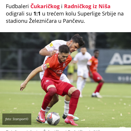
Fudbaleri
Čukaričkog
i
Radničkog iz Niša
odigrali su
1:1
u trećem kolu Superlige Srbije na
stadionu Železničara u Pančevu.
foto: Starsport©