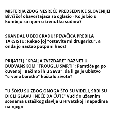
MISTERIJA ZBOG NESREĆE PREDSEDNICE SLOVENIJE!
Bivši šef obaveštajaca se oglasio - Ko je bio u
kombiju sa njom u trenutku sudara?
SKANDAL U BEOGRADU! PEVAČICA PREBILA
TAKSISTU: Rekao joj "ostavite mi drugaricu", a
onda je nastao potpuni haos!
PRIJATELJ "KRALJA ZVEZDARE" RAZNET U
BUDVANSKOM "TROUGLU SMRTI": Pamtiće ga po
čuvenoj "Bačimo ih u Savu", da li ga je ubistvo
"crvene beretke" koštalo života?
"U ŠOKU SU ZBOG ONOGA ŠTO SU VIDELI, SRBI SU
DIGLI GLAVU I NEĆE DA ĆUTE" Vučić o užasnim
scenama ustaškog slavlja u Hrvatskoj i napadima
na njega