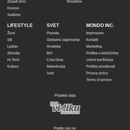
Zasadi drvo
Showtime
Kosovo
Sudbine
LIFESTYLE
SVET
MONDO INC.
Život
Planeta
Impressum
Stil
Globalno zagrevanje
Kontakt
Ljubav
Hrvatska
Marketing
Zdravlje
BiH
Politika o kolačićima
Hi-Tech
Crna Gora
Uslovi korišćenja
Kultura
Makedonija
Politika privatnosti
Auto
Privacy policy
Terms of service
Prijatelji sajta
Pratite nas na: