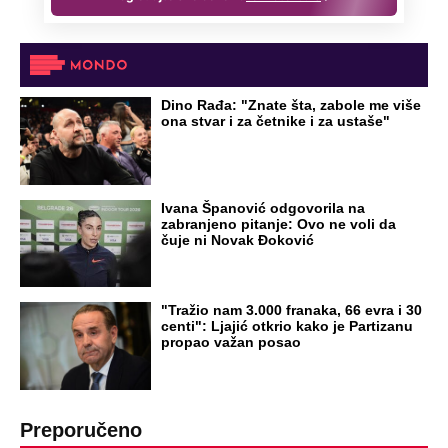
Dino Rađa: "Znate šta, zabole me više
ona stvar i za četnike i za ustaše"
Ivana Španović odgovorila na
zabranjeno pitanje: Ovo ne voli da
čuje ni Novak Đoković
"Tražio nam 3.000 franaka, 66 evra i 30
centi": Ljajić otkrio kako je Partizanu
propao važan posao
Preporučeno