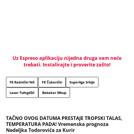
Uz Espreso aplikaciju nijedna druga vam neće
trebati. Instalirajte i proverite zašto!
FK Radnički Niš
FK Čukarički
Superliga Srbije
Lazar Tufegdžić
Babakar Mbup
TAČNO OVOG DATUMA PRESTAJE TROPSKI TALAS,
TEMPERATURA PADA! Vremenska prognoza
Nedeljka Todorovića za Kurir