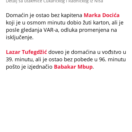
Detalj sa utakmice Čukaričkog i Radničkog iz Niša
Domaćin je ostao bez kapitena
Marka Docića
koji je u osmom minutu dobio žuti karton, ali je
posle gledanja VAR-a, odluka promenjena na
isključenje.
Lazar Tufegdžić
doveo je domaćina u vođstvo u
39. minutu, ali je ostao bez pobede u 96. minutu
pošto je izjednačio
Babakar Mbup
.