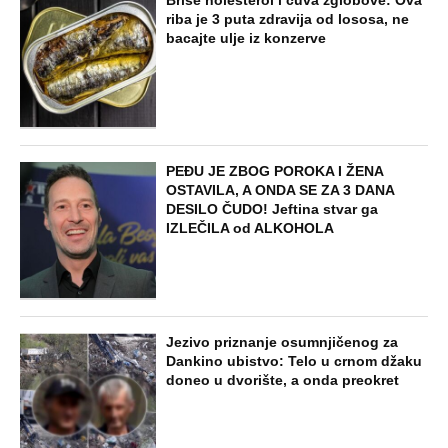
Briše holesterol i čuva zglobove: Ova
riba je 3 puta zdravija od lososa, ne
bacajte ulje iz konzerve
PEĐU JE ZBOG POROKA I ŽENA
OSTAVILA, A ONDA SE ZA 3 DANA
DESILO ČUDO! Jeftina stvar ga
IZLEČILA od ALKOHOLA
Jezivo priznanje osumnjičenog za
Dankino ubistvo: Telo u crnom džaku
doneo u dvorište, a onda preokret