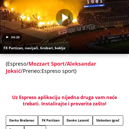
00:20
FK Partizan, navijači, Grobari, baklje
(Espreso/
Mozzart Sport/Aleksandar
Joksić
/Preneo:Espreso sport)
Uz Espreso aplikaciju nijedna druga vam neće
trebati. Instalirajte i proverite zašto!
Darko Brašanac
FK Partizan
Danko Lazović
Slobodan igrač