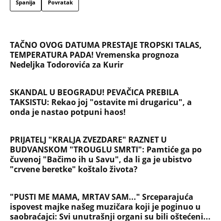
Španija
Povratak
TAČNO OVOG DATUMA PRESTAJE TROPSKI TALAS,
TEMPERATURA PADA! Vremenska prognoza
Nedeljka Todorovića za Kurir
SKANDAL U BEOGRADU! PEVAČICA PREBILA
TAKSISTU: Rekao joj "ostavite mi drugaricu", a
onda je nastao potpuni haos!
PRIJATELJ "KRALJA ZVEZDARE" RAZNET U
BUDVANSKOM "TROUGLU SMRTI": Pamtiće ga po
čuvenoj "Bačimo ih u Savu", da li ga je ubistvo
"crvene beretke" koštalo života?
"PUSTI ME MAMA, MRTAV SAM..." Srceparajuća
ispovest majke našeg muzičara koji je poginuo u
saobraćajci: Svi unutrašnji organi su bili oštećeni...