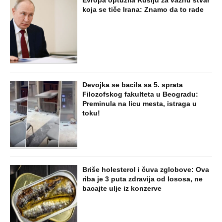
koja se tiče Irana: Znamo da to rade
Devojka se bacila sa 5. sprata
Filozofskog fakulteta u Beogradu:
Preminula na licu mesta, istraga u
toku!
Briše holesterol i čuva zglobove: Ova
riba je 3 puta zdravija od lososa, ne
bacajte ulje iz konzerve