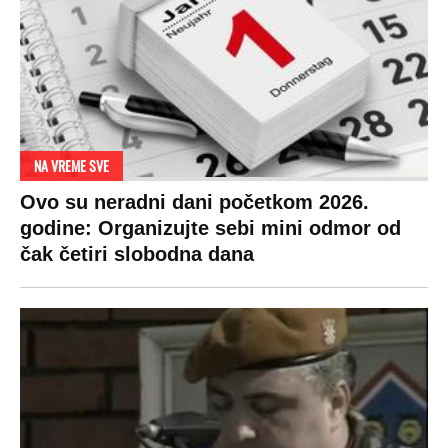
NA VREME SVE
Ovo su neradni dani početkom 2026.
godine: Organizujte sebi mini odmor od
čak četiri slobodna dana