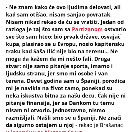
-
Ne znam kako će ovo ljudima delovati, ali
kad sam otišao, nisam sanjao povratak.
Nisam nikad rekao da ću se vratiti. Jedan od
razloga je taj što sam sa
Partizanom
ostvario
sve što sam hteo: bio prvak države, osvajač
kupa, plasirao se u Evropu, nosio kapitensku
traku kad Saša Ilić nije bio na terenu... Ne
mogu da kažem da mi nešto fali. Druga
stvar: nije samo pitanje sporta, imamo i
ljudsku stranu, jer smo mi osobe i van
terena. Devet godina sam u Španiji, porodica
mi je navikla na život tamo, ponekad su
neka iskustva bitna za našu decu. Čak nije ni
pitanje finansija, jer sa Dankom tu temu
nisam ni otvorio. Jednostavno, nismo
razmišljali. Našli smo se u Španiji. Ne znači
da sigurno ostajem u njoj
- rekao je Brašanac