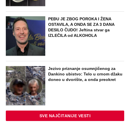
PEĐU JE ZBOG POROKA I ŽENA
OSTAVILA, A ONDA SE ZA 3 DANA
DESILO ČUDO! Jeftina stvar ga
IZLEČILA od ALKOHOLA
Jezivo priznanje osumnjičenog za
Dankino ubistvo: Telo u crnom džaku
doneo u dvorište, a onda preokret
SVE NAJČITANIJE VESTI