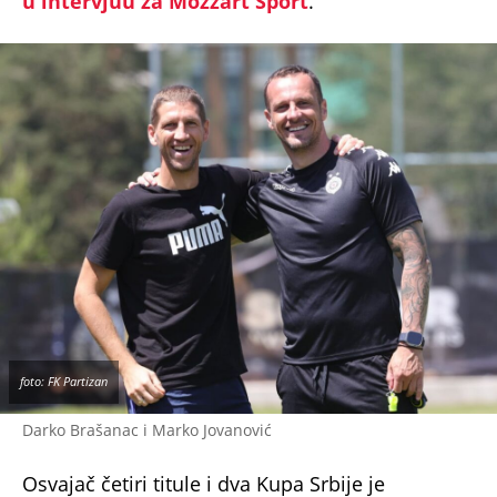
u intervjuu za Mozzart Sport
.
foto: FK Partizan
Darko Brašanac i Marko Jovanović
Osvajač četiri titule i dva Kupa Srbije je