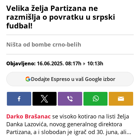
Velika želja Partizana ne
razmišlja o povratku u srpski
fudbal!
Ništa od bombe crno-belih
Objavljeno:
16.06.2025. 08:17h
10:13h
Veljko
Dodajte Espreso u vaš Google izbor
Petrovic
Darko Brašanac
se visoko kotirao na listi želja
Danka Lazovića, novog generalnog direktora
Partizana, a i slobodan je igrač od 30. juna, ali...