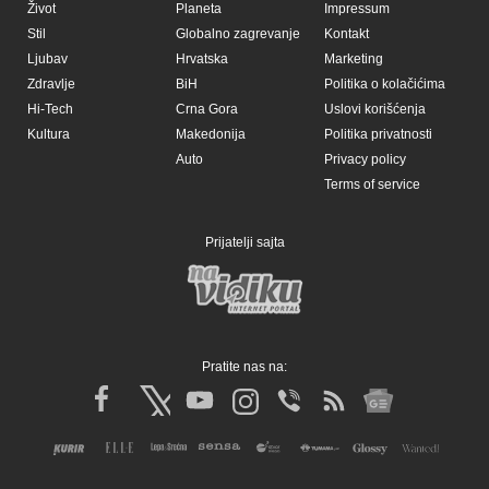
Život
Planeta
Impressum
Stil
Globalno zagrevanje
Kontakt
Ljubav
Hrvatska
Marketing
Zdravlje
BiH
Politika o kolačićima
Hi-Tech
Crna Gora
Uslovi korišćenja
Kultura
Makedonija
Politika privatnosti
Auto
Privacy policy
Terms of service
Prijatelji sajta
Pratite nas na: