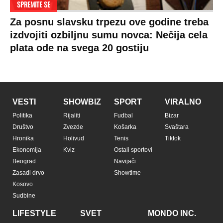
SPREMITE SE
Za posnu slavsku trpezu ove godine treba
izdvojiti ozbiljnu sumu novca: Nečija cela
plata ode na svega 20 gostiju
VESTI
SHOWBIZ
SPORT
VIRALNO
Politika
Rijaliti
Fudbal
Bizar
Društvo
Zvezde
Košarka
Svaštara
Hronika
Holivud
Tenis
Tiktok
Ekonomija
Kviz
Ostali sportovi
Beograd
Navijači
Zasadi drvo
Showtime
Kosovo
Sudbine
LIFESTYLE
SVET
MONDO INC.