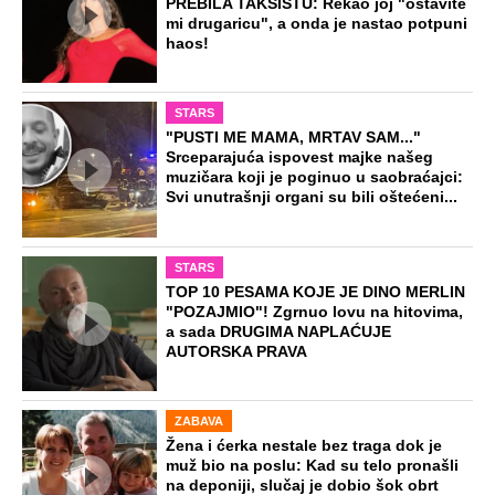
PREBILA TAKSISTU: Rekao joj "ostavite
mi drugaricu", a onda je nastao potpuni
haos!
STARS
"PUSTI ME MAMA, MRTAV SAM..."
Srceparajuća ispovest majke našeg
muzičara koji je poginuo u saobraćajci:
Svi unutrašnji organi su bili oštećeni...
STARS
TOP 10 PESAMA KOJE JE DINO MERLIN
"POZAJMIO"! Zgrnuo lovu na hitovima,
a sada DRUGIMA NAPLAĆUJE
AUTORSKA PRAVA
ZABAVA
Žena i ćerka nestale bez traga dok je
muž bio na poslu: Kad su telo pronašli
na deponiji, slučaj je dobio šok obrt