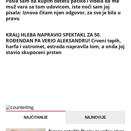
Pošla sam da kupim detetu patike i videla da me
muž vara sa tom udovicom, iste noći sam joj
pisala: Iznova čitam njen odgovor, za sve je bila u
pravu
KRALJ HLEBA NAPRAVIO SPEKTAKL ZA 50.
ROĐENDAN PA VERIO ALEKSANDRU! Crveni tepih,
harfa i vatromet, estrada napravila lom, a onda joj
stavio skupoceni prsten
NAJČITANIJE
NAJNOVIJE
Evropa optužila Rusiju za važnu stvar