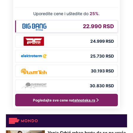
Vanja Grbić rekao bratu da se ne vraća