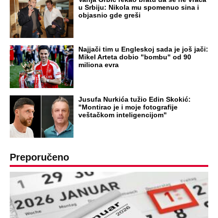
u Srbiju: Nikola mu spomenuo sina i
objasnio gde greši
Najjači tim u Engleskoj sada je još jači:
Mikel Arteta dobio "bombu" od 90
miliona evra
Jusufa Nurkića tužio Edin Skokić:
"Montirao je i moje fotografije
veštačkom inteligencijom"
Preporučeno