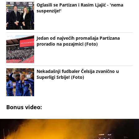
Oglasili se Partizan i Rasim Ljajić - 'nema
suspenzije!'
Jedan od najvećih promašaja Partizana
proradio na pozajmici (Foto)
Nekadašnji fudbaler Čelsija zvanično u
Superligi Srbije! (Foto)
Bonus video: