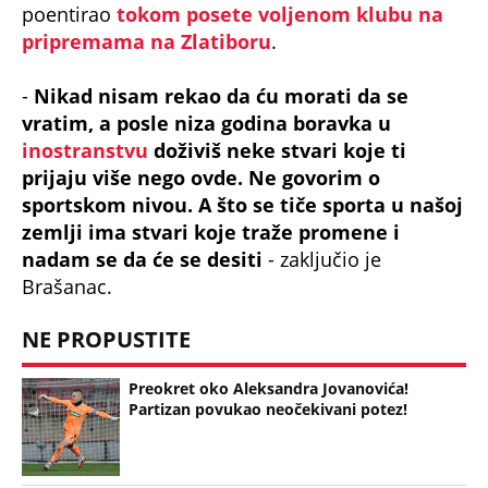
poentirao
tokom posete voljenom klubu na
pripremama na Zlatiboru
.
-
Nikad nisam rekao da ću morati da se
vratim, a posle niza godina boravka u
inostranstvu
doživiš neke stvari koje ti
prijaju više nego ovde. Ne govorim o
sportskom nivou. A što se tiče sporta u našoj
zemlji ima stvari koje traže promene i
nadam se da će se desiti
- zaključio je
Brašanac.
NE PROPUSTITE
Preokret oko Aleksandra Jovanovića!
Partizan povukao neočekivani potez!