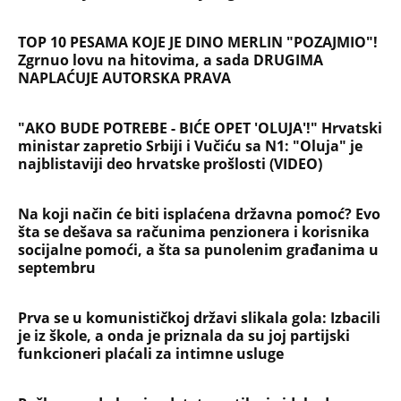
TOP 10 PESAMA KOJE JE DINO MERLIN "POZAJMIO"!
Zgrnuo lovu na hitovima, a sada DRUGIMA
NAPLAĆUJE AUTORSKA PRAVA
"AKO BUDE POTREBE - BIĆE OPET 'OLUJA'!" Hrvatski
ministar zapretio Srbiji i Vučiću sa N1: "Oluja" je
najblistaviji deo hrvatske prošlosti (VIDEO)
Na koji način će biti isplaćena državna pomoć? Evo
šta se dešava sa računima penzionera i korisnika
socijalne pomoći, a šta sa punolenim građanima u
septembru
Prva se u komunističkoj državi slikala gola: Izbacili
je iz škole, a onda je priznala da su joj partijski
funkcioneri plaćali za intimne usluge