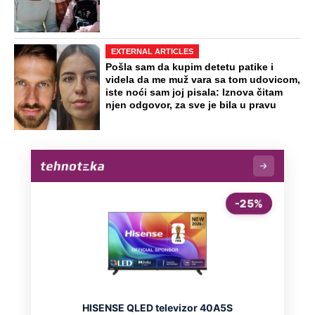
EXTERNAL ARTICLES
Pošla sam da kupim detetu patike i
videla da me muž vara sa tom udovicom,
iste noći sam joj pisala: Iznova čitam
njen odgovor, za sve je bila u pravu