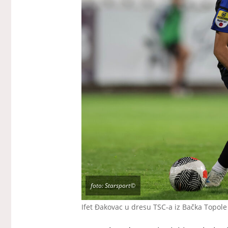
foto: Starsport©
Ifet Đakovac u dresu TSC-a iz Bačka Topole