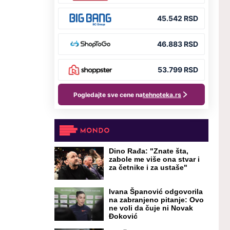
Dino Rađa: "Znate šta,
zabole me više ona stvar i
za četnike i za ustaše"
Ivana Španović odgovorila
na zabranjeno pitanje: Ovo
ne voli da čuje ni Novak
Đoković