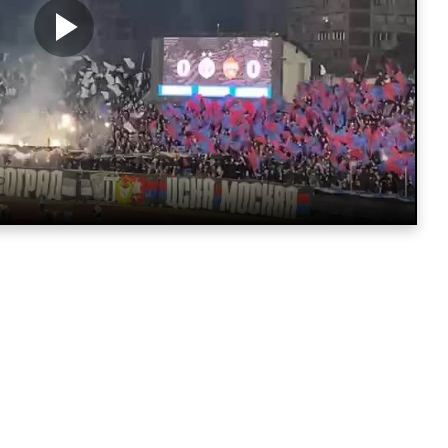
a vam neće trebati. Instalirajte i proverite zašto!
Partizan
Fudbalska reprezentacija Srbije