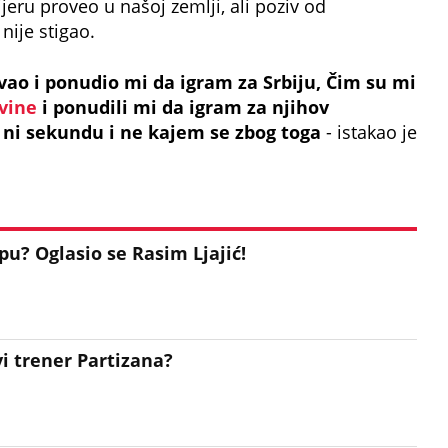
jeru proveo u našoj zemlji, ali poziv od
nije stigao.
vao i ponudio mi da igram za Srbiju, Čim su mi
vine
i ponudili mi da igram za njihov
 ni sekundu i ne kajem se zbog toga
- istakao je
pu? Oglasio se Rasim Ljajić!
vi trener Partizana?