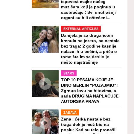
ispovest majke našeg
muzičara koji je poginuo u
saobraćajci: Svi unutrašnji
organi su bili oštećeni...
EXTERNAL ARTICLES
Danijela je sa drugaricom
krenula na jezero, pa nestala
bez traga: 2 godine kasnije
nalaze ih u pećini, a priča o
tome šta im se desilo je
nešto najstrašnije
STARS
TOP 10 PESAMA KOJE JE
DINO MERLIN "POZAJMIO"!
Zgrnuo lovu na hitovima, a
sada DRUGIMA NAPLAĆUJE
AUTORSKA PRAVA
ZABAVA
Žena i ćerka nestale bez
traga dok je muž bio na
poslu: Kad su telo pronašli