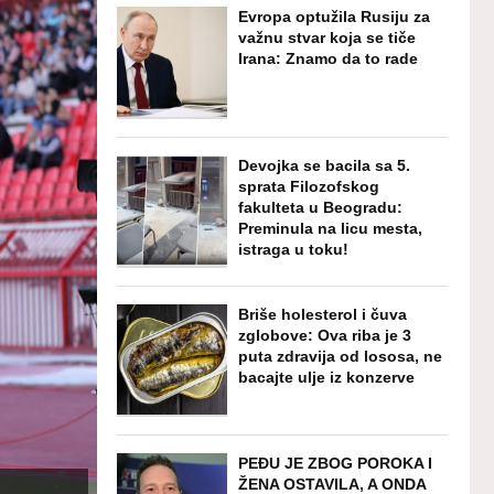
Evropa optužila Rusiju za
važnu stvar koja se tiče
Irana: Znamo da to rade
Devojka se bacila sa 5.
sprata Filozofskog
fakulteta u Beogradu:
Preminula na licu mesta,
istraga u toku!
Briše holesterol i čuva
zglobove: Ova riba je 3
puta zdravija od lososa, ne
bacajte ulje iz konzerve
PEĐU JE ZBOG POROKA I
ŽENA OSTAVILA, A ONDA