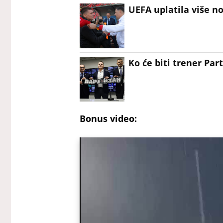
UEFA uplatila više n
Ko će biti trener Pa
Bonus video: