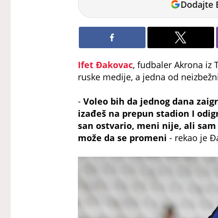
Dodajte 
Petrovic
Ifet Đakovac
, fudbaler Akrona iz 
ruske medije, a jedna od neizbežnih
-
Voleo bih da jednog dana zai
izađeš na prepun stadion I odig
san ostvario, meni nije, ali sa
može da se promeni
- rekao je Đ