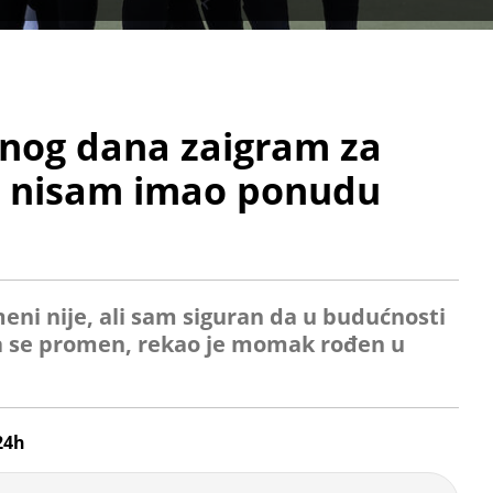
dnog dana zaigram za
da nisam imao ponudu
eni nije, ali sam siguran da u budućnosti
a se promen, rekao je momak rođen u
24h