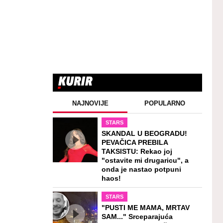
NAJNOVIJE
POPULARNO
STARS
SKANDAL U BEOGRADU!
PEVAČICA PREBILA
TAKSISTU: Rekao joj
"ostavite mi drugaricu", a
onda je nastao potpuni
haos!
STARS
"PUSTI ME MAMA, MRTAV
SAM..." Srceparajuća