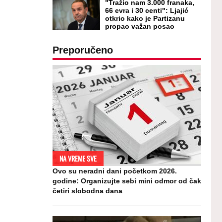
"Tražio nam 3.000 franaka,
66 evra i 30 centi": Ljajić
otkrio kako je Partizanu
propao važan posao
Preporučeno
NA VREME SVE
Ovo su neradni dani početkom 2026.
godine: Organizujte sebi mini odmor od čak
četiri slobodna dana