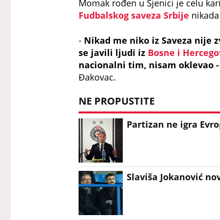
Momak rođen u Sjenici je celu kari
Fudbalskog saveza Srbije
nikada 
-
Nikad me niko iz Saveza nije z
se javili ljudi iz
Bosne i Hercego
nacionalni tim, nisam oklevao -
Đakovac.
NE PROPUSTITE
Partizan ne igra Evro
Slaviša Jokanović no