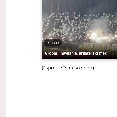
00:21
Grobari, navijanje, prijateljski meč
(Espreso/Espreso sport)
Uz Espreso aplikaciju nijedna drug
Ifet Đakovac
FK Akron
FK 