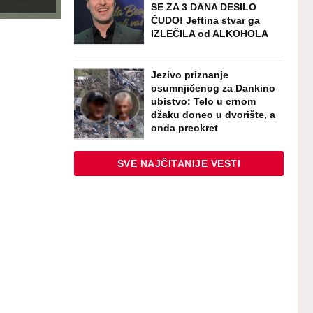
SE ZA 3 DANA DESILO
ČUDO! Jeftina stvar ga
IZLEČILA od ALKOHOLA
Jezivo priznanje
osumnjičenog za Dankino
ubistvo: Telo u crnom
džaku doneo u dvorište, a
onda preokret
SVE NAJČITANIJE VESTI