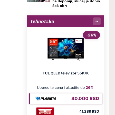
na deponiji, slučaj je dobio
šok obrt