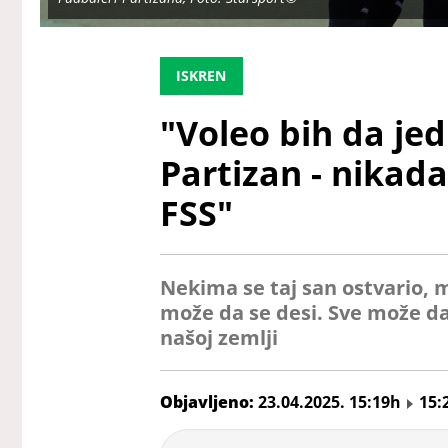
ISKREN
"Voleo bih da je
Partizan - nika
FSS"
Nekima se taj san ostvario, m
može da se desi. Sve može d
našoj zemlji
Objavljeno:
23.04.2025. 15:19h
15:
Veljko