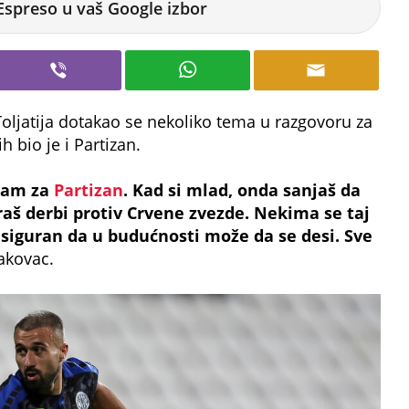
Espreso u vaš Google izbor
Toljatija dotakao se nekoliko tema u razgovoru za
 bio je i Partizan.
gram za
Partizan
. Kad si mlad, onda sanjaš da
raš derbi protiv Crvene zvezde. Nekima se taj
m siguran da u budućnosti može da se desi. Sve
akovac.