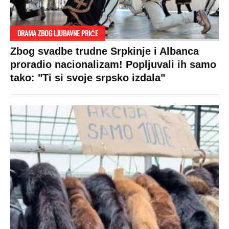
DRAMA ZBOG LJUBAVNE PRIČE
Zbog svadbe trudne Srpkinje i Albanca
proradio nacionalizam! Popljuvali ih samo
tako: "Ti si svoje srpsko izdala"