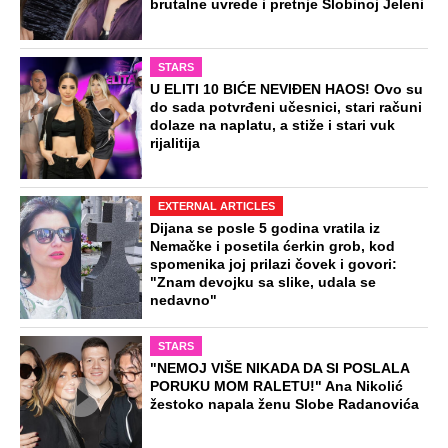
brutalne uvrede i pretnje Slobinoj Jeleni
STARS
U ELITI 10 BIĆE NEVIĐEN HAOS! Ovo su
do sada potvrđeni učesnici, stari računi
dolaze na naplatu, a stiže i stari vuk
rijalitija
EXTERNAL ARTICLES
Dijana se posle 5 godina vratila iz
Nemačke i posetila ćerkin grob, kod
spomenika joj prilazi čovek i govori:
"Znam devojku sa slike, udala se
nedavno"
STARS
"NEMOJ VIŠE NIKADA DA SI POSLALA
PORUKU MOM RALETU!" Ana Nikolić
žestoko napala ženu Slobe Radanovića