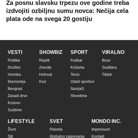
Za posnu slavsku trpezu ove godine treba
izdvojiti ozbiljnu sumu novca: Nečija cela
plata ode na svega 20 gostiju
VESTI
SHOWBIZ
SPORT
VIRALNO
Politika
Rijaliti
Fudbal
Bizar
Društvo
Zvezde
Košarka
Svaštara
Hronika
Holivud
Tenis
Tiktok
Ekonomija
Kviz
Ostali sportovi
Beograd
Navijači
Zasadi drvo
Showtime
Kosovo
Sudbine
LIFESTYLE
SVET
MONDO INC.
Život
Planeta
Impressum
Stil
Globalno zagrevanje
Kontakt