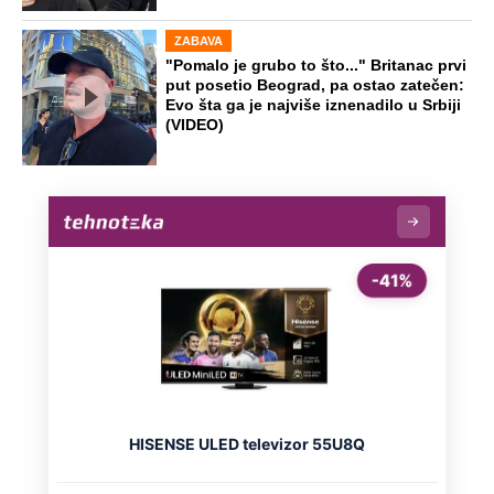
ZABAVA
"Pomalo je grubo to što..." Britanac prvi
put posetio Beograd, pa ostao zatečen:
Evo šta ga je najviše iznenadilo u Srbiji
(VIDEO)