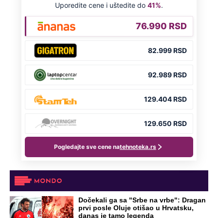
Dočekali ga sa "Srbe na vrbe": Dragan
prvi posle Oluje otišao u Hrvatsku,
danas je tamo legenda