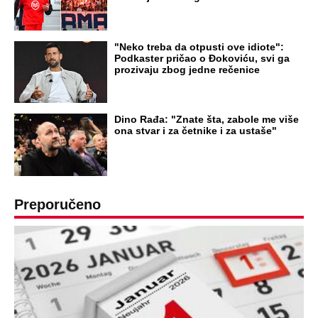
"Neko treba da otpusti ove idiote":
Podkaster pričao o Đokoviću, svi ga
prozivaju zbog jedne rečenice
Dino Rađa: "Znate šta, zabole me više
ona stvar i za četnike i za ustaše"
Preporučeno