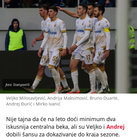
foto: Starsport©
Veljko Milosavljević, Andrija Maksimović, Bruno Duarte,
Andrej Đurić i Mirko Ivanić
Nije tajna da će na leto doći minimum dva
iskusnija centralna beka, ali su Veljko i
Andrej
dobili šansu za dokazivanje do kraja sezone.