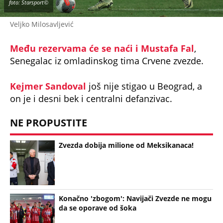
foto: Starsport©
Veljko Milosavljević
Među rezervama će se naći i Mustafa Fal
,
Senegalac iz omladinskog tima Crvene zvezde.
Kejmer Sandoval
još nije stigao u Beograd, a
on je i desni bek i centralni defanzivac.
NE PROPUSTITE
Zvezda dobija milione od Meksikanaca!
Konačno 'zbogom': Navijači Zvezde ne mogu
da se oporave od šoka