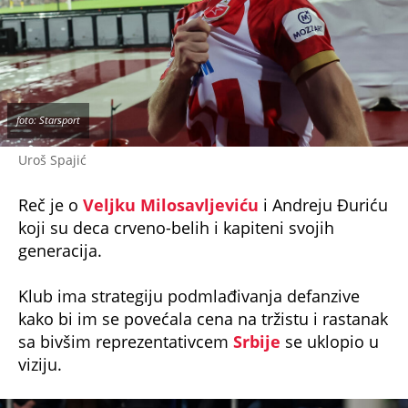
foto: Starsport
Uroš Spajić
Reč je o
Veljku Milosavljeviću
i Andreju Đuriću
koji su deca crveno-belih i kapiteni svojih
generacija.
Klub ima strategiju podmlađivanja defanzive
kako bi im se povećala cena na tržistu i rastanak
sa bivšim reprezentativcem
Srbije
se uklopio u
viziju.