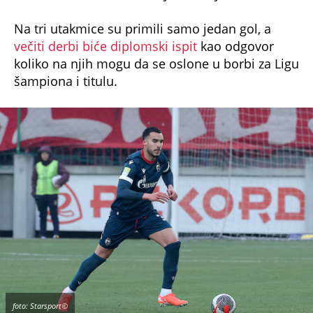
Na tri utakmice su primili samo jedan gol, a
večiti derbi biće diplomski ispit
kao odgovor
koliko na njih mogu da se oslone u borbi za Ligu
šampiona i titulu.
foto: Starsport©