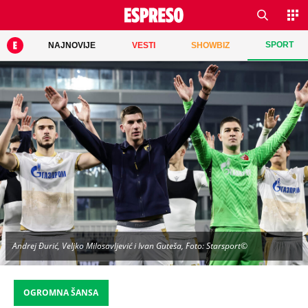
SPORT
NAJNOVIJE
VESTI
SHOWBIZ
Andrej Đurić, Veljko Milosavljević i Ivan Guteša, Foto: Starsport©
OGROMNA ŠANSA