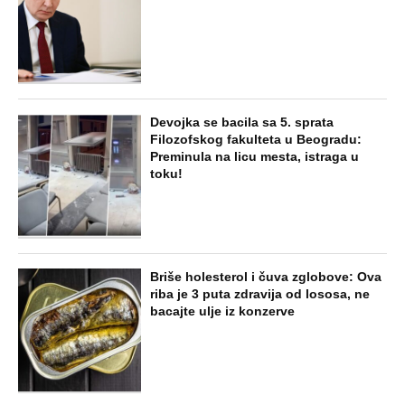
Devojka se bacila sa 5. sprata
Filozofskog fakulteta u Beogradu:
Preminula na licu mesta, istraga u
toku!
Briše holesterol i čuva zglobove: Ova
riba je 3 puta zdravija od lososa, ne
bacajte ulje iz konzerve