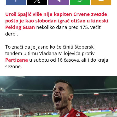
Uroš Spajić više nije kapiten Crvene zvezde
pošto je kao slobodan igrač otišao u kineski
Peking Guan
nekoliko dana pred 175. večiti
derbi.
To znači da je jasno ko će činiti štoperski
tandem u timu Vladana Milojevića protiv
Partizana
u subotu od 16 časova, ali i do kraja
sezone.