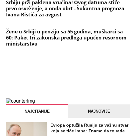
Srbiju prži paklena vrućina! Ovog datuma stiže
prvo osveženje, a onda obrt - Šokantna prognoza
Ivana Ristića za avgust
Žene u Srbiji u penziju sa 55 godina, muškarci sa
60: Paket tri zakonska predloga upućen resornom
ministarstvu
NAJČITANIJE
NAJNOVIJE
Evropa optužila Rusiju za važnu stvar
koja se tiče Irana: Znamo da to rade