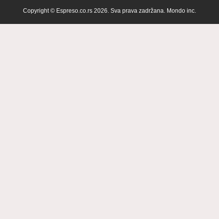
Copyright © Espreso.co.rs 2026. Sva prava zadržana. Mondo inc.