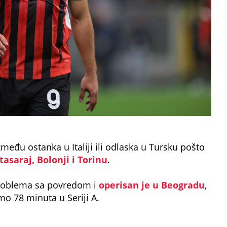
među ostanka u Italiji ili odlaska u Tursku pošto
asaraj, Bolonji i Torinu
.
roblema sa povredom i
operisan je u Beogradu
,
mo 78 minuta u Seriji A.