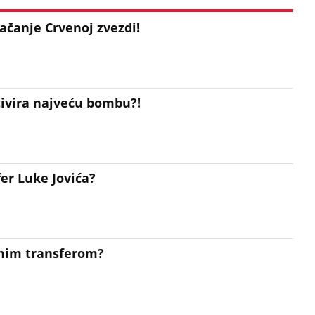
ačanje Crvenoj zvezdi!
ivira najveću bombu?!
er Luke Jovića?
anim transferom?