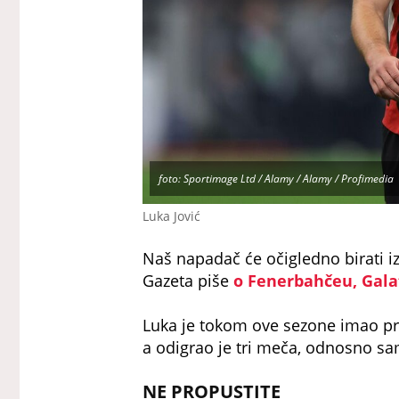
foto: Sportimage Ltd / Alamy / Alamy / Profimedia
Luka Jović
Naš napadač će očigledno birati iz
Gazeta piše
o Fenerbahčeu, Galat
Luka je tokom ove sezone imao p
a odigrao je tri meča, odnosno sa
NE PROPUSTITE