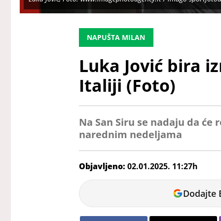
NAPUŠTA MILAN
Luka Jović bira 
Italiji (Foto)
Na San Siru se nadaju da će 
narednim nedeljama
Objavljeno:
02.01.2025. 11:27h
Veljko
Dodajte 
Petrovic