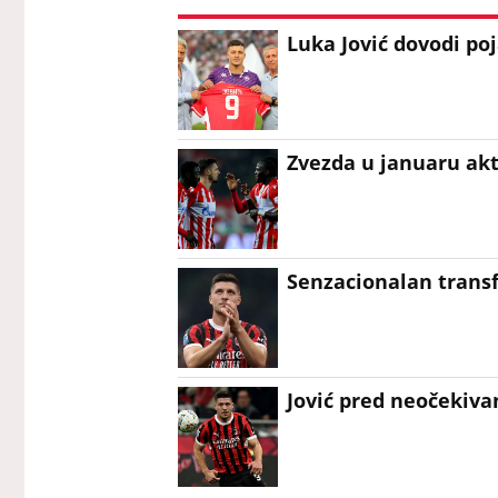
Luka Jović dovodi poj
Zvezda u januaru akt
Senzacionalan transf
Jović pred neočekiv