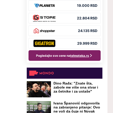
Dino Rađa: "Znate šta,
zabole me više ona stvar i
za četnike i za ustaše"
Ivana Španović odgovorila
na zabranjeno pitanje: Ovo
ne voli da čuje ni Novak