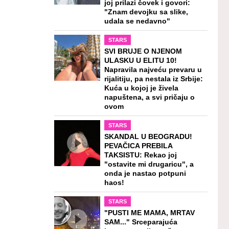
joj prilazi čovek i govori:
"Znam devojku sa slike,
udala se nedavno"
STARS
SVI BRUJE O NJENOM
ULASKU U ELITU 10!
Napravila najveću prevaru u
rijalitiju, pa nestala iz Srbije:
Kuća u kojoj je živela
napuštena, a svi pričaju o
ovom
STARS
SKANDAL U BEOGRADU!
PEVAČICA PREBILA
TAKSISTU: Rekao joj
"ostavite mi drugaricu", a
onda je nastao potpuni
haos!
STARS
"PUSTI ME MAMA, MRTAV
SAM..." Srceparajuća