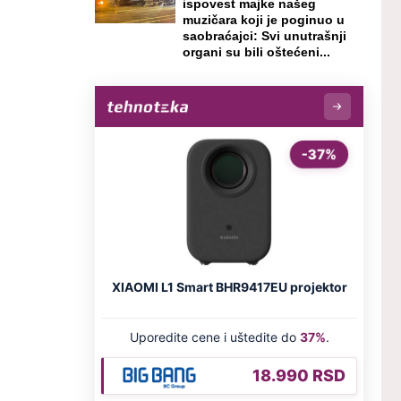
ispovest majke našeg
muzičara koji je poginuo u
saobraćajci: Svi unutrašnji
organi su bili oštećeni...