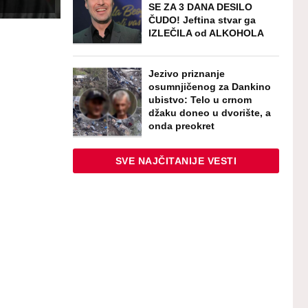
SE ZA 3 DANA DESILO
ČUDO! Jeftina stvar ga
IZLEČILA od ALKOHOLA
Jezivo priznanje
osumnjičenog za Dankino
ubistvo: Telo u crnom
džaku doneo u dvorište, a
onda preokret
SVE NAJČITANIJE VESTI