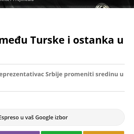
između Turske i ostanka u
reprezentativac Srbije promeniti sredinu u
Espreso u vaš Google izbor