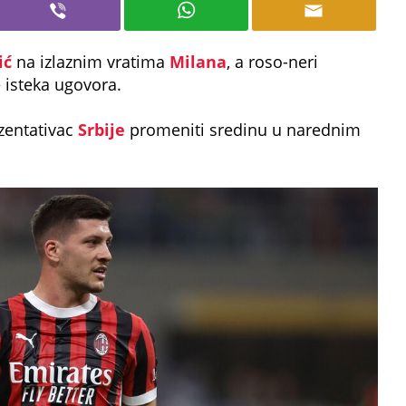
ić
na izlaznim vratima
Milana
, a roso-neri
 isteka ugovora.
zentativac
Srbije
promeniti sredinu u narednim