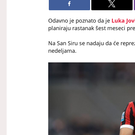
Odavno je poznato da je
Luka Jov
planiraju rastanak šest meseci pre
Na San Siru se nadaju da će repre
nedeljama.