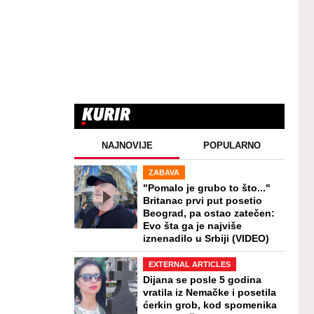
NAJNOVIJE
POPULARNO
ZABAVA
"Pomalo je grubo to što..."
Britanac prvi put posetio
Beograd, pa ostao zatečen:
Evo šta ga je najviše
iznenadilo u Srbiji (VIDEO)
EXTERNAL ARTICLES
Dijana se posle 5 godina
vratila iz Nemačke i posetila
ćerkin grob, kod spomenika