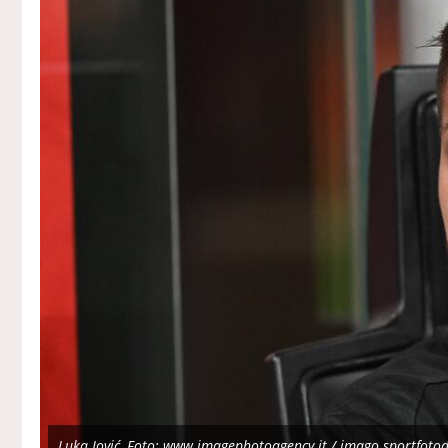
Luka Jović, Foto: www.imagephotoagency.it / imago sportfotod