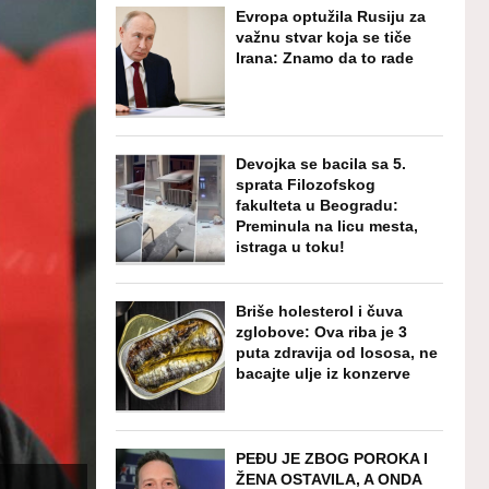
Evropa optužila Rusiju za
važnu stvar koja se tiče
Irana: Znamo da to rade
Devojka se bacila sa 5.
sprata Filozofskog
fakulteta u Beogradu:
Preminula na licu mesta,
istraga u toku!
Briše holesterol i čuva
zglobove: Ova riba je 3
puta zdravija od lososa, ne
bacajte ulje iz konzerve
PEĐU JE ZBOG POROKA I
ŽENA OSTAVILA, A ONDA