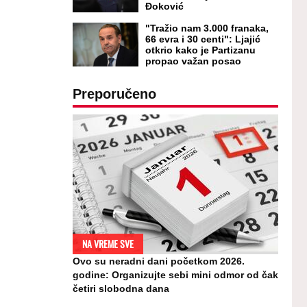
Đoković
"Tražio nam 3.000 franaka,
66 evra i 30 centi": Ljajić
otkrio kako je Partizanu
propao važan posao
Preporučeno
NA VREME SVE
Ovo su neradni dani početkom 2026.
godine: Organizujte sebi mini odmor od čak
četiri slobodna dana