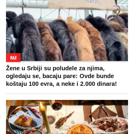
RAJ!
Žene u Srbiji su poludele za njima,
ogledaju se, bacaju pare: Ovde bunde
koštaju 100 evra, a neke i 2.000 dinara!