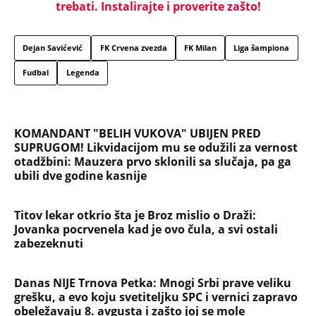
trebati. Instalirajte i proverite zašto!
Dejan Savićević
FK Crvena zvezda
FK Milan
Liga šampiona
Fudbal
Legenda
KOMANDANT "BELIH VUKOVA" UBIJEN PRED
SUPRUGOM! Likvidacijom mu se odužili za vernost
otadžbini: Mauzera prvo sklonili sa slučaja, pa ga
ubili dve godine kasnije
Titov lekar otkrio šta je Broz mislio o Draži:
Jovanka pocrvenela kad je ovo čula, a svi ostali
zabezeknuti
Danas NIJE Trnova Petka: Mnogi Srbi prave veliku
grešku, a evo koju svetiteljku SPC i vernici zapravo
obeležavaju 8. avgusta i zašto joj se mole