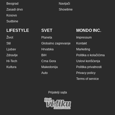
Beograd
Navijači
Zasadi drvo
Showtime
Kosovo
Sudbine
LIFESTYLE
SVET
MONDO INC.
Život
Planeta
Impressum
Stil
Globalno zagrevanje
Kontakt
Ljubav
Hrvatska
Marketing
Zdravlje
BiH
Politika o kolačićima
Hi-Tech
Crna Gora
Uslovi korišćenja
Kultura
Makedonija
Politika privatnosti
Auto
Privacy policy
Terms of service
Prijatelji sajta