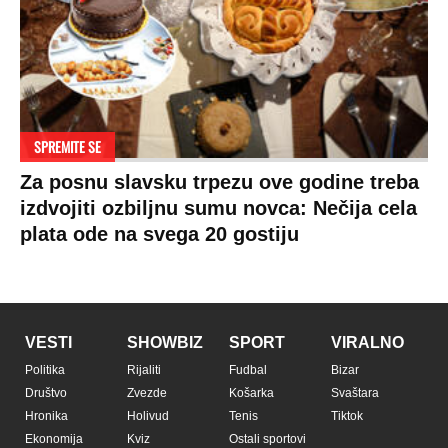
SPREMITE SE
Za posnu slavsku trpezu ove godine treba
izdvojiti ozbiljnu sumu novca: Nečija cela
plata ode na svega 20 gostiju
VESTI
SHOWBIZ
SPORT
VIRALNO
Politika
Rijaliti
Fudbal
Bizar
Društvo
Zvezde
Košarka
Svaštara
Hronika
Holivud
Tenis
Tiktok
Ekonomija
Kviz
Ostali sportovi