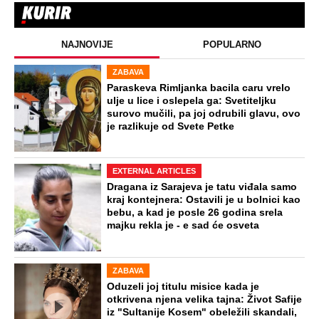
NAJNOVIJE
POPULARNO
ZABAVA
Paraskeva Rimljanka bacila caru vrelo
ulje u lice i oslepela ga: Svetiteljku
surovo mučili, pa joj odrubili glavu, ovo
je razlikuje od Svete Petke
EXTERNAL ARTICLES
Dragana iz Sarajeva je tatu viđala samo
kraj kontejnera: Ostavili je u bolnici kao
bebu, a kad je posle 26 godina srela
majku rekla je - e sad će osveta
ZABAVA
Oduzeli joj titulu misice kada je
otkrivena njena velika tajna: Život Safije
iz "Sultanije Kosem" obeležili skandali,