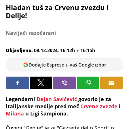
Hladan tuš za Crvenu zvezdu i
Delije!
Navijači razočarani
Objavljeno:
08.12.2024. 16:12h
16:15h
Jelena
Dodajte Espreso u vaš Google izbor
Bjeljić
Legendarni
Dejan Savićević
govorio je za
italijanske medije pred meč
Crvene zvezde
i
Milana
u Ligi šampiona.
Čuveni "Genije" je za "Gazzetta dello Sport" o