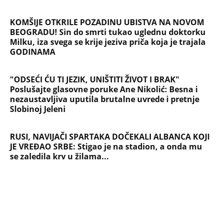
KOMŠIJE OTKRILE POZADINU UBISTVA NA NOVOM
BEOGRADU! Sin do smrti tukao uglednu doktorku
Milku, iza svega se krije jeziva priča koja je trajala
GODINAMA
"ODSEĆI ĆU TI JEZIK, UNIŠTITI ŽIVOT I BRAK"
Poslušajte glasovne poruke Ane Nikolić: Besna i
nezaustavljiva uputila brutalne uvrede i pretnje
Slobinoj Jeleni
RUSI, NAVIJAČI SPARTAKA DOČEKALI ALBANCA KOJI
JE VREĐAO SRBE: Stigao je na stadion, a onda mu
se zaledila krv u žilama...