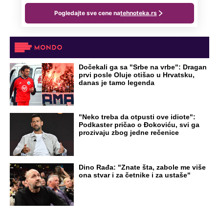
Dočekali ga sa "Srbe na vrbe": Dragan
prvi posle Oluje otišao u Hrvatsku,
danas je tamo legenda
"Neko treba da otpusti ove idiote":
Podkaster pričao o Đokoviću, svi ga
prozivaju zbog jedne rečenice
Dino Rađa: "Znate šta, zabole me više
ona stvar i za četnike i za ustaše"