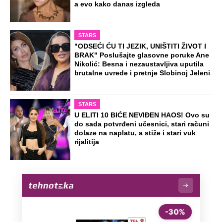
a evo kako danas izgleda
STARS
"ODSEĆI ĆU TI JEZIK, UNIŠTITI ŽIVOT I
BRAK" Poslušajte glasovne poruke Ane
Nikolić: Besna i nezaustavljiva uputila
brutalne uvrede i pretnje Slobinoj Jeleni
STARS
U ELITI 10 BIĆE NEVIĐEN HAOS! Ovo su
do sada potvrđeni učesnici, stari računi
dolaze na naplatu, a stiže i stari vuk
rijalitija