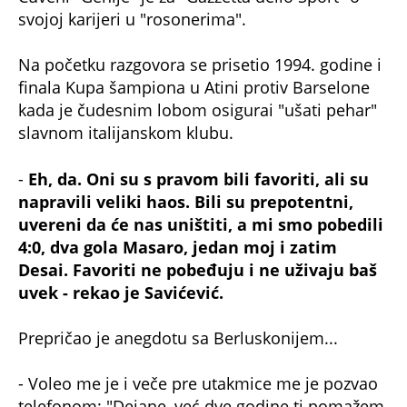
svojoj karijeri u "rosonerima".
Na početku razgovora se prisetio 1994. godine i
finala Kupa šampiona u Atini protiv Barselone
kada je čudesnim lobom osigurai "ušati pehar"
slavnom italijanskom klubu.
-
Eh, da. Oni su s pravom bili favoriti, ali su
napravili veliki haos. Bili su prepotentni,
uvereni da će nas uništiti, a mi smo pobedili
4:0, dva gola Masaro, jedan moj i zatim
Desai. Favoriti ne pobeđuju i ne uživaju baš
uvek - rekao je Savićević.
Prepričao je anegdotu sa Berluskonijem...
- Voleo me je i veče pre utakmice me je pozvao
telefonom: "Dejane, već dve godine ti pomažem