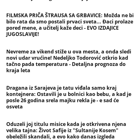
FILMSKA PRIČA ŠTRAUSA SA GRBAVICE: Možda ne bi
bilo rata da smo postali prvaci sveta... Đaci prolaze
pored mene, a učitelj kaže deci - EVO IZDAJICE
JUGOSLAVIJE!
Nevreme za vikend stiže u ova mesta, a onda sledi
novi udar vrućine! Nedeljko Todorović otkrio kad
tačno pada temperatura - Detaljna prognoza do
kraja leta
Dragana iz Sarajeva je tatu viđala samo kraj
kontejnera: Ostavili je u bolnici kao bebu, a kad je
posle 26 godina srela majku rekla je - e sad će
osveta
Oduzeli joj titulu misice kada je otkrivena njena
velika tajna: Život Safije iz "Sultanije Kosem"
obeležili skandali, a evo kako danas izgleda