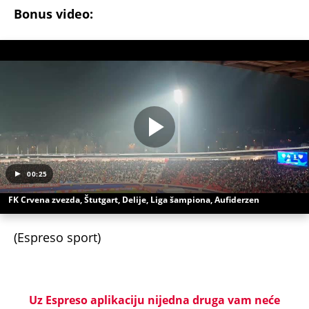
Bonus video:
00:25
FK Crvena zvezda, Štutgart, Delije, Liga šampiona, Aufiderzen
(Espreso sport)
Uz Espreso aplikaciju nijedna druga vam neće