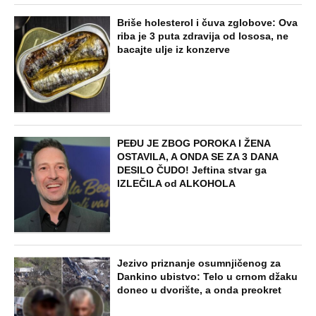
Briše holesterol i čuva zglobove: Ova
riba je 3 puta zdravija od lososa, ne
bacajte ulje iz konzerve
PEĐU JE ZBOG POROKA I ŽENA
OSTAVILA, A ONDA SE ZA 3 DANA
DESILO ČUDO! Jeftina stvar ga
IZLEČILA od ALKOHOLA
Jezivo priznanje osumnjičenog za
Dankino ubistvo: Telo u crnom džaku
doneo u dvorište, a onda preokret