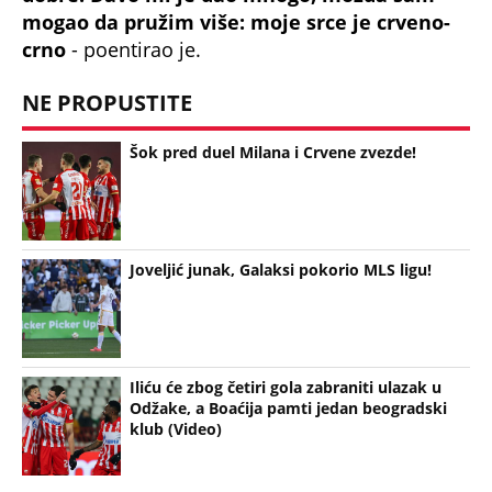
mogao da pružim više: moje srce je crveno-
crno
- poentirao je.
NE PROPUSTITE
Šok pred duel Milana i Crvene zvezde!
Joveljić junak, Galaksi pokorio MLS ligu!
Iliću će zbog četiri gola zabraniti ulazak u
Odžake, a Boaćija pamti jedan beogradski
klub (Video)