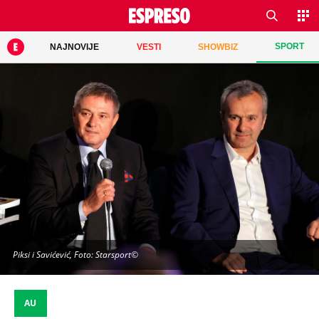
SPORT
NAJNOVIJE
VESTI
SHOWBIZ
Piksi i Savićević, Foto: Starsport©
AU