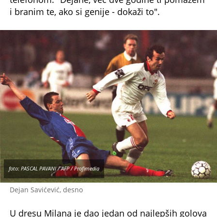
i branim te, ako si genije - dokaži to".
foto: PASCAL PAVANI / AFP / Profimedia
Dejan Savićević, desno
U dresu Milana je dao jedan od najlepših golova