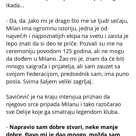
ikada...
- Da, da. Jako mi je drago što me se ljudi sećaju,
Milan ima ogromnu istoriju, jedna je od
najvećih i najpoznatijih ekipa na svetu i zaista je
lepo znati da si deo te priče. Pozvali su me na
ceremoniju povodom 125 godina, ali ne mogu
da dođem u Milano. Žao mi je, znam da će biti
mnogo saigrača i prijatelja, ali sam zauzet sa
svojom Federacijom, predsednik sam, ima puno
posla. Svima šaljem veliki zagrljaj.
Savićević je na kraju intervjua priznao da
njegovo srce pripada Milanu i tako razočarao
sve Delije koje ga smatraju legendom kluba.
-
Napravio sam dobre stvari, neke manje
dobre. Đavo mi je dao mnogo, možda sam