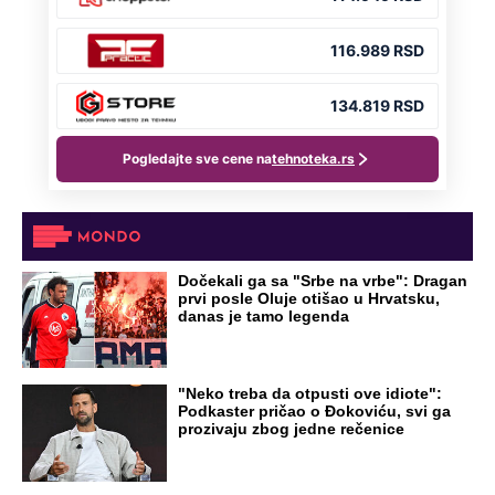
Dočekali ga sa "Srbe na vrbe": Dragan
prvi posle Oluje otišao u Hrvatsku,
danas je tamo legenda
"Neko treba da otpusti ove idiote":
Podkaster pričao o Đokoviću, svi ga
prozivaju zbog jedne rečenice