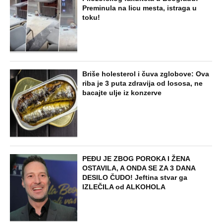
Preminula na licu mesta, istraga u
toku!
Briše holesterol i čuva zglobove: Ova
riba je 3 puta zdravija od lososa, ne
bacajte ulje iz konzerve
PEĐU JE ZBOG POROKA I ŽENA
OSTAVILA, A ONDA SE ZA 3 DANA
DESILO ČUDO! Jeftina stvar ga
IZLEČILA od ALKOHOLA