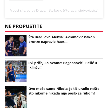
A post shared by Dragan Stojkovic (@draganstojkovicpixy)
NE PROPUSTITE
Šta uradi ovo Aleksa? Avramović nakon
bronze napravio haos...
Svi pričaju o ovome: Bogdanović i Pešić u
'klinču'!
Ovo može samo Nikola: Jokić uradio nešto
što nikome nikada nije pošlo za rukom!