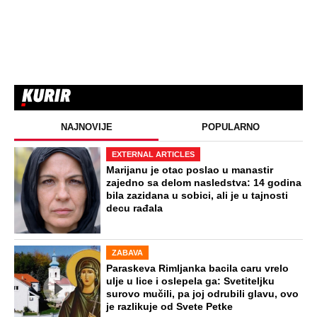
NAJNOVIJE
POPULARNO
EXTERNAL ARTICLES
Marijanu je otac poslao u manastir
zajedno sa delom nasledstva: 14 godina
bila zazidana u sobici, ali je u tajnosti
decu rađala
ZABAVA
Paraskeva Rimljanka bacila caru vrelo
ulje u lice i oslepela ga: Svetiteljku
surovo mučili, pa joj odrubili glavu, ovo
je razlikuje od Svete Petke