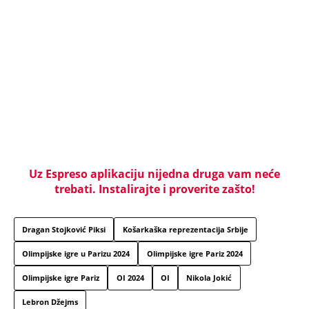
Uz Espreso aplikaciju nijedna druga vam neće
trebati. Instalirajte i proverite zašto!
Dragan Stojković Piksi
Košarkaška reprezentacija Srbije
Olimpijske igre u Parizu 2024
Olimpijske igre Pariz 2024
Olimpijske igre Pariz
OI 2024
OI
Nikola Jokić
Lebron Džejms