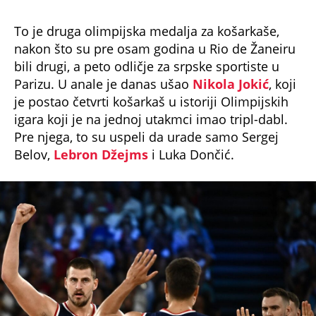
To je druga olimpijska medalja za košarkaše,
nakon što su pre osam godina u Rio de Žaneiru
bili drugi, a peto odličje za srpske sportiste u
Parizu. U anale je danas ušao
Nikola Jokić
, koji
je postao četvrti košarkaš u istoriji Olimpijskih
igara koji je na jednoj utakmci imao tripl-dabl.
Pre njega, to su uspeli da urade samo Sergej
Belov,
Lebron Džejms
i Luka Dončić.