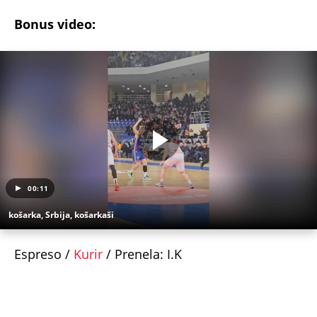
Bonus video:
00:11
košarka, Srbija, košarkaši
Espreso /
Kurir
/ Prenela: I.K