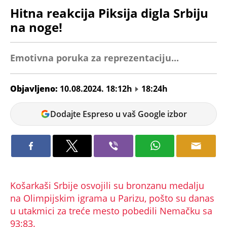
Hitna reakcija Piksija digla Srbiju
na noge!
Emotivna poruka za reprezentaciju...
Objavljeno:
10.08.2024. 18:12h
18:24h
Krga
Dodajte Espreso u vaš Google izbor
Iva
Košarkaši Srbije osvojili su bronzanu medalju
na Olimpijskim igrama u Parizu, pošto su danas
u utakmici za treće mesto pobedili Nemačku sa
93:83.