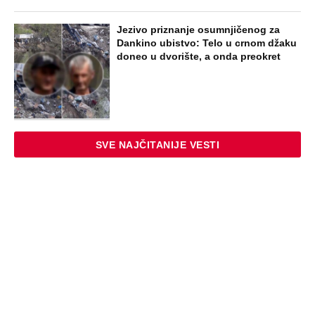
Jezivo priznanje osumnjičenog za
Dankino ubistvo: Telo u crnom džaku
doneo u dvorište, a onda preokret
SVE NAJČITANIJE VESTI