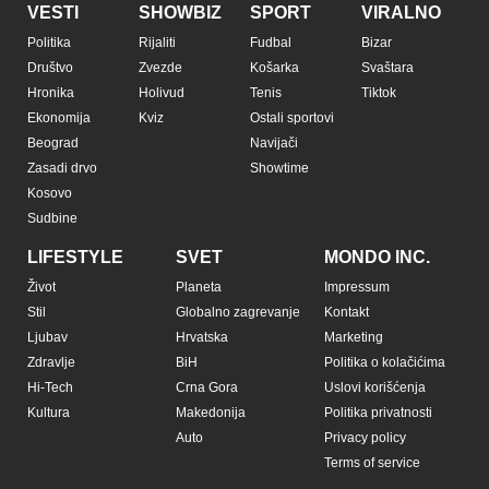
VESTI
SHOWBIZ
SPORT
VIRALNO
Politika
Rijaliti
Fudbal
Bizar
Društvo
Zvezde
Košarka
Svaštara
Hronika
Holivud
Tenis
Tiktok
Ekonomija
Kviz
Ostali sportovi
Beograd
Navijači
Zasadi drvo
Showtime
Kosovo
Sudbine
LIFESTYLE
SVET
MONDO INC.
Život
Planeta
Impressum
Stil
Globalno zagrevanje
Kontakt
Ljubav
Hrvatska
Marketing
Zdravlje
BiH
Politika o kolačićima
Hi-Tech
Crna Gora
Uslovi korišćenja
Kultura
Makedonija
Politika privatnosti
Auto
Privacy policy
Terms of service