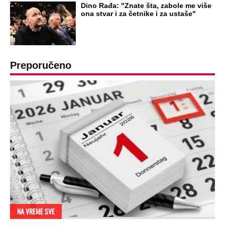
Dino Rađa: "Znate šta, zabole me više
ona stvar i za četnike i za ustaše"
Preporučeno
NA VREME SVE