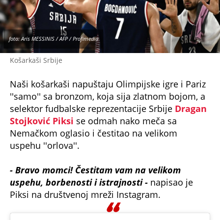
foto: Aris MESSINIS / AFP / Profimedia
Košarkaši Srbije
Naši košarkaši napuštaju Olimpijske igre i Pariz
''samo'' sa bronzom, koja sija zlatnom bojom, a
selektor fudbalske reprezentacije Srbije
Dragan
Stojković Piksi
se odmah nako meča sa
Nemačkom oglasio i čestitao na velikom
uspehu ''orlova''.
- Bravo momci! Čestitam vam na velikom
uspehu, borbenosti i istrajnosti -
napisao je
Piksi na društvenoj mreži Instagram.