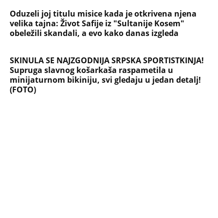
Oduzeli joj titulu misice kada je otkrivena njena
velika tajna: Život Safije iz "Sultanije Kosem"
obeležili skandali, a evo kako danas izgleda
SKINULA SE NAJZGODNIJA SRPSKA SPORTISTKINJA!
Supruga slavnog košarkaša raspametila u
minijaturnom bikiniju, svi gledaju u jedan detalj!
(FOTO)