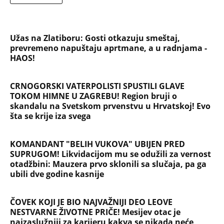
Užas na Zlatiboru: Gosti otkazuju smeštaj,
prevremeno napuštaju aprtmane, a u radnjama -
HAOS!
CRNOGORSKI VATERPOLISTI SPUSTILI GLAVE
TOKOM HIMNE U ZAGREBU! Region bruji o
skandalu na Svetskom prvenstvu u Hrvatskoj! Evo
šta se krije iza svega
KOMANDANT "BELIH VUKOVA" UBIJEN PRED
SUPRUGOM! Likvidacijom mu se odužili za vernost
otadžbini: Mauzera prvo sklonili sa slučaja, pa ga
ubili dve godine kasnije
ČOVEK KOJI JE BIO NAJVAŽNIJI DEO LEOVE
NESTVARNE ŽIVOTNE PRIČE! Mesijev otac je
najzaslužniji za karijeru kakva se nikada neće