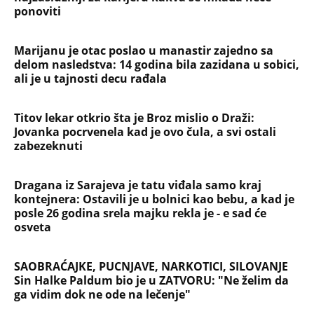
ponoviti
Marijanu je otac poslao u manastir zajedno sa
delom nasledstva: 14 godina bila zazidana u sobici,
ali je u tajnosti decu rađala
Titov lekar otkrio šta je Broz mislio o Draži:
Jovanka pocrvenela kad je ovo čula, a svi ostali
zabezeknuti
Dragana iz Sarajeva je tatu viđala samo kraj
kontejnera: Ostavili je u bolnici kao bebu, a kad je
posle 26 godina srela majku rekla je - e sad će
osveta
SAOBRAĆAJKE, PUCNJAVE, NARKOTICI, SILOVANJE
Sin Halke Paldum bio je u ZATVORU: "Ne želim da
ga vidim dok ne ode na lečenje"