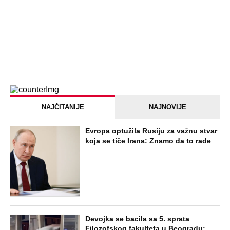
NAJČITANIJE
NAJNOVIJE
Evropa optužila Rusiju za važnu stvar
koja se tiče Irana: Znamo da to rade
Devojka se bacila sa 5. sprata
Filozofskog fakulteta u Beogradu: