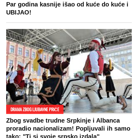
Par godina kasnije išao od kuće do kuće i
UBIJAO!
DRAMA ZBOG LJUBAVNE PRIČE
Zbog svadbe trudne Srpkinje i Albanca
proradio nacionalizam! Popljuvali ih samo
tako: "Ti si svoje srpsko izdala"