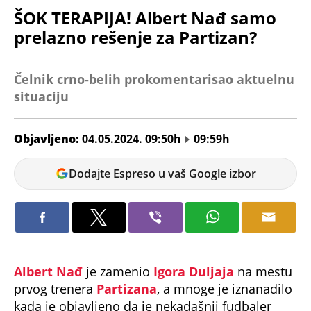
ŠOK TERAPIJA! Albert Nađ samo
prelazno rešenje za Partizan?
Čelnik crno-belih prokomentarisao aktuelnu
situaciju
Objavljeno:
04.05.2024. 09:50h
09:59h
Jelena
Dodajte Espreso u vaš Google izbor
Bjeljić
Albert Nađ
je zamenio
Igora Duljaja
na mestu
prvog trenera
Partizana
, a mnoge je iznanadilo
kada je objavljeno da je nekadašnji fudbaler