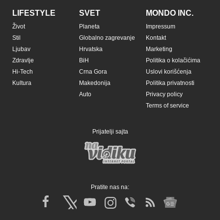
LIFESTYLE
SVET
MONDO INC.
Život
Planeta
Impressum
Stil
Globalno zagrevanje
Kontakt
Ljubav
Hrvatska
Marketing
Zdravlje
BiH
Politika o kolačićima
Hi-Tech
Crna Gora
Uslovi korišćenja
Kultura
Makedonija
Politika privatnosti
Auto
Privacy policy
Terms of service
Prijatelji sajta
Pratite nas na: