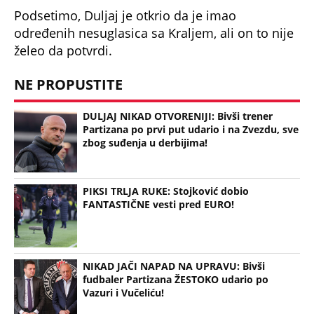
Podsetimo, Duljaj je otkrio da je imao
određenih nesuglasica sa Kraljem, ali on to nije
želeo da potvrdi.
NE PROPUSTITE
DULJAJ NIKAD OTVORENIJI: Bivši trener
Partizana po prvi put udario i na Zvezdu, sve
zbog suđenja u derbijima!
PIKSI TRLJA RUKE: Stojković dobio
FANTASTIČNE vesti pred EURO!
NIKAD JAČI NAPAD NA UPRAVU: Bivši
fudbaler Partizana ŽESTOKO udario po
Vazuri i Vučeliću!