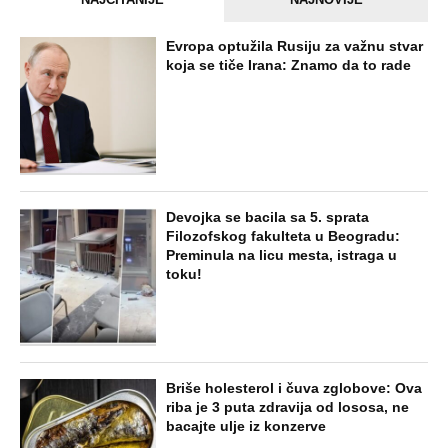
Evropa optužila Rusiju za važnu stvar
koja se tiče Irana: Znamo da to rade
Devojka se bacila sa 5. sprata
Filozofskog fakulteta u Beogradu:
Preminula na licu mesta, istraga u
toku!
Briše holesterol i čuva zglobove: Ova
riba je 3 puta zdravija od lososa, ne
bacajte ulje iz konzerve