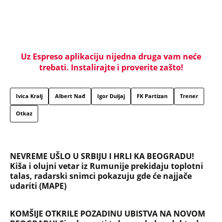
Uz Espreso aplikaciju nijedna druga vam neće
trebati. Instalirajte i proverite zašto!
Ivica Kralj
Albert Nađ
Igor Duljaj
FK Partizan
Trener
Otkaz
NEVREME UŠLO U SRBIJU I HRLI KA BEOGRADU!
Kiša i olujni vetar iz Rumunije prekidaju toplotni
talas, radarski snimci pokazuju gde će najjače
udariti (MAPE)
KOMŠIJE OTKRILE POZADINU UBISTVA NA NOVOM