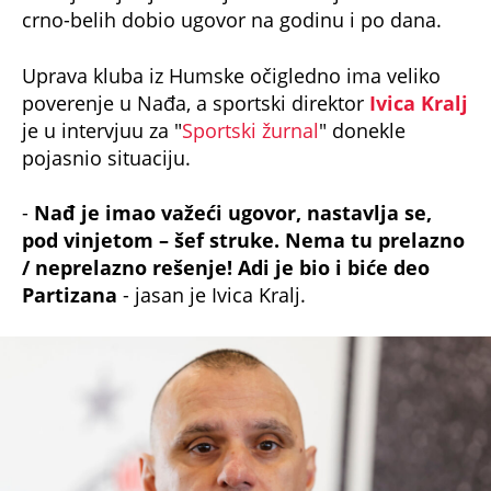
crno-belih dobio ugovor na godinu i po dana.
Uprava kluba iz Humske očigledno ima veliko
poverenje u Nađa, a sportski direktor
Ivica Kralj
je u intervjuu za "
Sportski žurnal
" donekle
pojasnio situaciju.
-
Nađ je imao važeći ugovor, nastavlja se,
pod vinjetom – šef struke. Nema tu prelazno
/ neprelazno rešenje! Adi je bio i biće deo
Partizana
- jasan je Ivica Kralj.