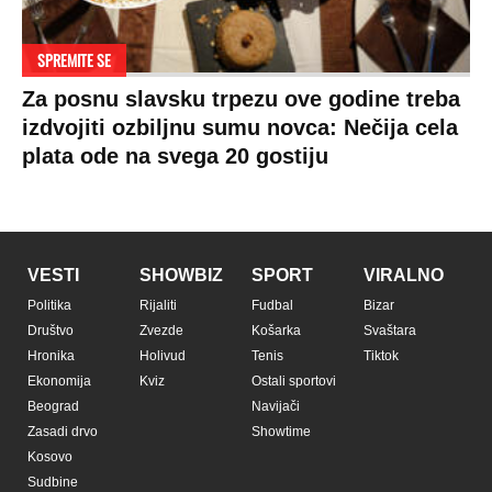
SPREMITE SE
Za posnu slavsku trpezu ove godine treba
izdvojiti ozbiljnu sumu novca: Nečija cela
plata ode na svega 20 gostiju
VESTI
SHOWBIZ
SPORT
VIRALNO
Politika
Rijaliti
Fudbal
Bizar
Društvo
Zvezde
Košarka
Svaštara
Hronika
Holivud
Tenis
Tiktok
Ekonomija
Kviz
Ostali sportovi
Beograd
Navijači
Zasadi drvo
Showtime
Kosovo
Sudbine