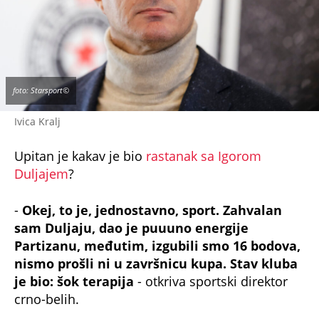
foto: Starsport©
Ivica Kralj
Upitan je kakav je bio
rastanak sa Igorom
Duljajem
?
-
Okej, to je, jednostavno, sport. Zahvalan
sam Duljaju, dao je puuuno energije
Partizanu, međutim, izgubili smo 16 bodova,
nismo prošli ni u završnicu kupa. Stav kluba
je bio: šok terapija
- otkriva sportski direktor
crno-belih.