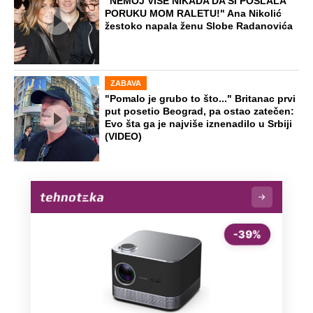
"NEMOJ VIŠE NIKADA DA SI POSLALA
PORUKU MOM RALETU!" Ana Nikolić
žestoko napala ženu Slobe Radanovića
ZABAVA
"Pomalo je grubo to što..." Britanac prvi
put posetio Beograd, pa ostao zatečen:
Evo šta ga je najviše iznenadilo u Srbiji
(VIDEO)