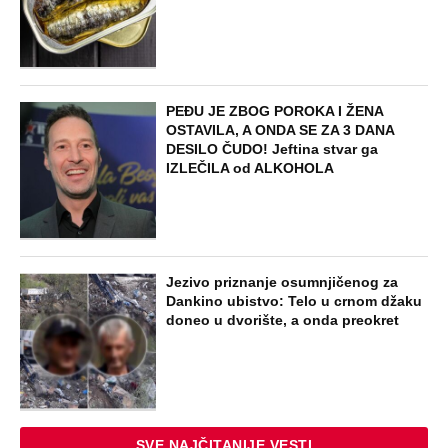
PEĐU JE ZBOG POROKA I ŽENA
OSTAVILA, A ONDA SE ZA 3 DANA
DESILO ČUDO! Jeftina stvar ga
IZLEČILA od ALKOHOLA
Jezivo priznanje osumnjičenog za
Dankino ubistvo: Telo u crnom džaku
doneo u dvorište, a onda preokret
SVE NAJČITANIJE VESTI