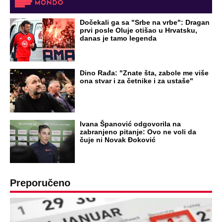
Dočekali ga sa "Srbe na vrbe": Dragan
prvi posle Oluje otišao u Hrvatsku,
danas je tamo legenda
Dino Rađa: "Znate šta, zabole me više
ona stvar i za četnike i za ustaše"
Ivana Španović odgovorila na
zabranjeno pitanje: Ovo ne voli da
čuje ni Novak Đoković
Preporučeno