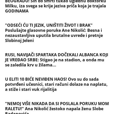
BEOGRADU! Sin do smrti tukao uglednu doktorku
Milku, iza svega se krije jeziva priča koja je trajala
GODINAMA
"ODSEĆI ĆU TI JEZIK, UNIŠTITI ŽIVOT I BRAK"
Poslušajte glasovne poruke Ane Nikolić: Besna i
nezaustavljiva uputila brutalne uvrede i pretnje
Slobinoj Jeleni
RUSI, NAVIJAČI SPARTAKA DOČEKALI ALBANCA KOJI
JE VREĐAO SRBE: Stigao je na stadion, a onda mu
se zaledila krv u žilama...
U ELITI 10 BIĆE NEVIĐEN HAOS! Ovo su do sada
potvrđeni učesnici, stari računi dolaze na naplatu,
a stiže i stari vuk rijalitija
"NEMOJ VIŠE NIKADA DA SI POSLALA PORUKU MOM
RALETU!" Ana Nikolić žestoko napala ženu Slobe
Radanovića