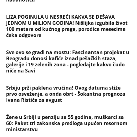
LIZA POGINULA U NESREĆI KAKVA SE DEŠAVA
JEDNOM U MILION GODINA! Nišlijka izgubila život
100 metara od kućnog praga, porodica mesecima
čeka odgovore
Sve ovo se gradi na mostu: Fascinantan projekat u
Beogradu donosi kafiće iznad pešačkih staza,
galerije i 19 zelenih zona - pogledajte kakvo čudo
niče na Savi
Srbiju prži paklena vrućina! Ovog datuma stiže
prvo osveženje, a onda obrt - Šokantna prognoza
Ivana Ristića za avgust
Žene u Srbiji u penziju sa 55 godina, muškarci sa
60: Paket tri zakonska predloga upućen resornom
ministarstvu