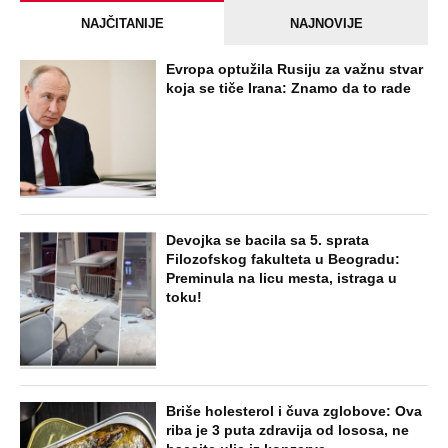
NAJČITANIJE
NAJNOVIJE
Evropa optužila Rusiju za važnu stvar
koja se tiče Irana: Znamo da to rade
Devojka se bacila sa 5. sprata
Filozofskog fakulteta u Beogradu:
Preminula na licu mesta, istraga u
toku!
Briše holesterol i čuva zglobove: Ova
riba je 3 puta zdravija od lososa, ne