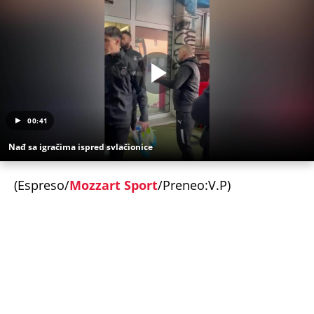
00:41
Nađ sa igračima ispred svlačionice
(Espreso/
Mozzart Sport
/Preneo:V.P)