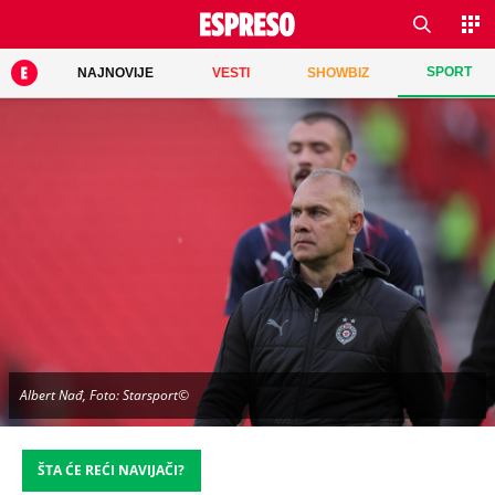
SPORT
NAJNOVIJE
VESTI
SHOWBIZ
Albert Nađ, Foto: Starsport©
ŠTA ĆE REĆI NAVIJAČI?