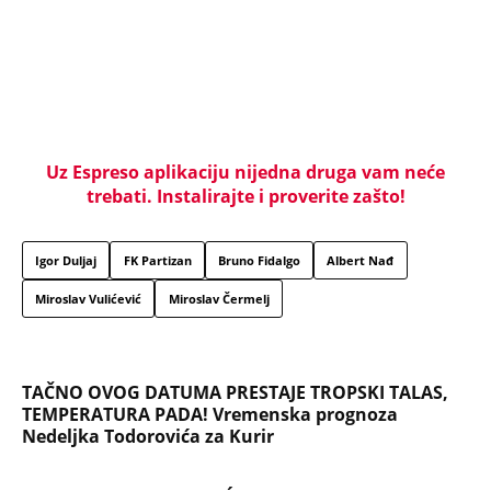
Uz Espreso aplikaciju nijedna druga vam neće
trebati. Instalirajte i proverite zašto!
Igor Duljaj
FK Partizan
Bruno Fidalgo
Albert Nađ
Miroslav Vulićević
Miroslav Čermelj
TAČNO OVOG DATUMA PRESTAJE TROPSKI TALAS,
TEMPERATURA PADA! Vremenska prognoza
Nedeljka Todorovića za Kurir