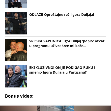
ODLAZI! Oproštajne reči Igora Duljaja!
SRPSKA SAPUNICA! Igor Duljaj 'popio' otkaz
u programu uživo: Srce mi kaže...
EKSKLUZIVNO! ON JE PODIGAO RUKU i
smenio Igora Duljaja u Partizanu?
Bonus video: