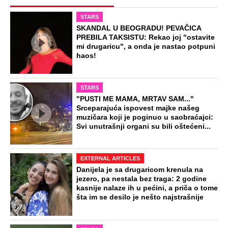
STARS
SKANDAL U BEOGRADU! PEVAČICA
PREBILA TAKSISTU: Rekao joj "ostavite
mi drugaricu", a onda je nastao potpuni
haos!
STARS
"PUSTI ME MAMA, MRTAV SAM..."
Srceparajuća ispovest majke našeg
muzičara koji je poginuo u saobraćajci:
Svi unutrašnji organi su bili oštećeni...
EXTERNAL ARTICLES
Danijela je sa drugaricom krenula na
jezero, pa nestala bez traga: 2 godine
kasnije nalaze ih u pećini, a priča o tome
šta im se desilo je nešto najstrašnije