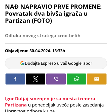
NAĐ NAPRAVIO PRVE PROMENE:
Povratak dva bivša igrača u
Partizan (FOTO)
Odluka novog stratega crno-belih
Objavljeno:
30.04.2024. 13:33h
Veljko
Dodajte Espreso u vaš Google izbor
Petrovic
Igor Duljaj smenjen je sa mesta trenera
Partizana
u ponedeljak uveče posle zasedanja
Upravnog odbora kluba.