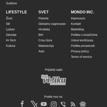
Sudbine
LIFESTYLE
SVET
MONDO INC.
Život
Planeta
Impressum
Stil
Globalno zagrevanje
Kontakt
Ljubav
Hrvatska
Marketing
Zdravlje
BiH
Politika o kolačićima
Hi-Tech
Crna Gora
Uslovi korišćenja
Kultura
Makedonija
Politika privatnosti
Auto
Privacy policy
Terms of service
Prijatelji sajta
Pratite nas na: