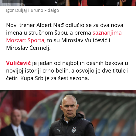
Igor Duljaj i Bruno Fidalgo
Novi trener Albert Nađ odlučio se za dva nova
imena u stručnom šabu, a prema
saznanjima
Mozzart Sporta
, to su Miroslav Vulićević i
Miroslav Čermelj.
Vulićević
je jedan od najboljih desnih bekova u
novijoj istoriji crno-belih, a osvojio je dve titule i
četiri Kupa Srbije za šest sezona.