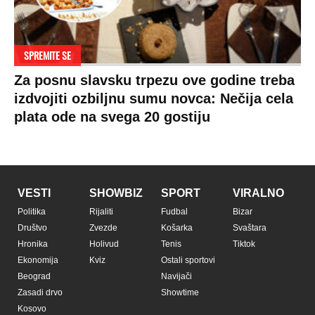
SPREMITE SE
Za posnu slavsku trpezu ove godine treba
izdvojiti ozbiljnu sumu novca: Nečija cela
plata ode na svega 20 gostiju
VESTI
SHOWBIZ
SPORT
VIRALNO
Politika
Rijaliti
Fudbal
Bizar
Društvo
Zvezde
Košarka
Svaštara
Hronika
Holivud
Tenis
Tiktok
Ekonomija
Kviz
Ostali sportovi
Beograd
Navijači
Zasadi drvo
Showtime
Kosovo