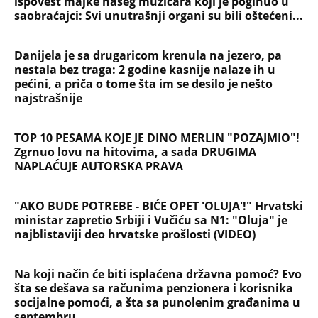
ispovest majke našeg muzičara koji je poginuo u
saobraćajci: Svi unutrašnji organi su bili oštećeni...
Danijela je sa drugaricom krenula na jezero, pa
nestala bez traga: 2 godine kasnije nalaze ih u
pećini, a priča o tome šta im se desilo je nešto
najstrašnije
TOP 10 PESAMA KOJE JE DINO MERLIN "POZAJMIO"!
Zgrnuo lovu na hitovima, a sada DRUGIMA
NAPLAĆUJE AUTORSKA PRAVA
"AKO BUDE POTREBE - BIĆE OPET 'OLUJA'!" Hrvatski
ministar zapretio Srbiji i Vučiću sa N1: "Oluja" je
najblistaviji deo hrvatske prošlosti (VIDEO)
Na koji način će biti isplaćena državna pomoć? Evo
šta se dešava sa računima penzionera i korisnika
socijalne pomoći, a šta sa punolenim građanima u
septembru