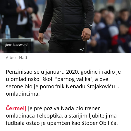
foto: Starsport©
Albert Nađ
Penzinisao se u januaru 2020. godine i radio je
u omladinskoj školi "parnog valjka", a ove
sezone bio je pomoćnik Nenadu Stojakoviću u
omladincima.
Čermelj
je pre poziva Nađa bio trener
omladinaca Teleoptika, a starijim ljubiteljima
fudbala ostao je upamćen kao štoper Obilića.