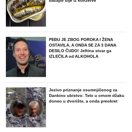
bacajte ulje iz konzerve
PEĐU JE ZBOG POROKA I ŽENA
OSTAVILA, A ONDA SE ZA 3 DANA
DESILO ČUDO! Jeftina stvar ga
IZLEČILA od ALKOHOLA
Jezivo priznanje osumnjičenog za
Dankino ubistvo: Telo u crnom džaku
doneo u dvorište, a onda preokret