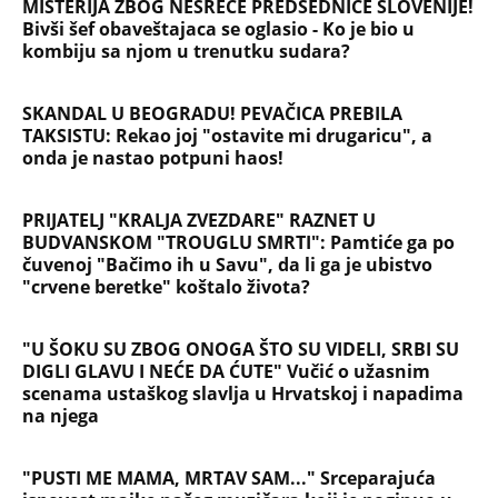
MISTERIJA ZBOG NESREĆE PREDSEDNICE SLOVENIJE!
Bivši šef obaveštajaca se oglasio - Ko je bio u
kombiju sa njom u trenutku sudara?
SKANDAL U BEOGRADU! PEVAČICA PREBILA
TAKSISTU: Rekao joj "ostavite mi drugaricu", a
onda je nastao potpuni haos!
PRIJATELJ "KRALJA ZVEZDARE" RAZNET U
BUDVANSKOM "TROUGLU SMRTI": Pamtiće ga po
čuvenoj "Bačimo ih u Savu", da li ga je ubistvo
"crvene beretke" koštalo života?
"U ŠOKU SU ZBOG ONOGA ŠTO SU VIDELI, SRBI SU
DIGLI GLAVU I NEĆE DA ĆUTE" Vučić o užasnim
scenama ustaškog slavlja u Hrvatskoj i napadima
na njega
"PUSTI ME MAMA, MRTAV SAM..." Srceparajuća