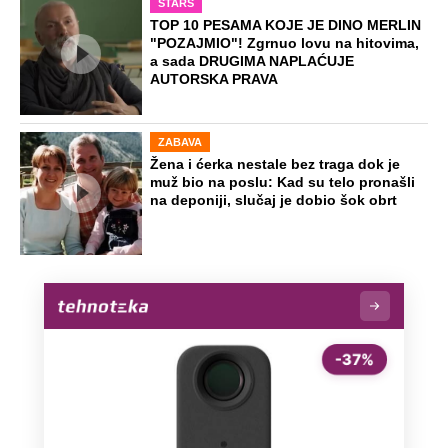
STARS
TOP 10 PESAMA KOJE JE DINO MERLIN
"POZAJMIO"! Zgrnuo lovu na hitovima,
a sada DRUGIMA NAPLAĆUJE
AUTORSKA PRAVA
ZABAVA
Žena i ćerka nestale bez traga dok je
muž bio na poslu: Kad su telo pronašli
na deponiji, slučaj je dobio šok obrt