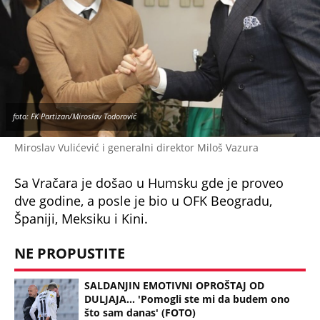
foto: FK Partizan/Miroslav Todorović
Miroslav Vulićević i generalni direktor Miloš Vazura
Sa Vračara je došao u Humsku gde je proveo
dve godine, a posle je bio u OFK Beogradu,
Španiji, Meksiku i Kini.
NE PROPUSTITE
SALDANJIN EMOTIVNI OPROŠTAJ OD
DULJAJA... 'Pomogli ste mi da budem ono
što sam danas' (FOTO)