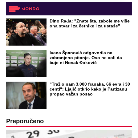
Dino Rađa: "Znate šta, zabole me više
ona stvar i za četnike i za ustaše"
Ivana Španović odgovorila na
zabranjeno pitanje: Ovo ne voli da
čuje ni Novak Đoković
"Tražio nam 3.000 franaka, 66 evra i 30
centi": Ljajić otkrio kako je Partizanu
propao važan posao
Preporučeno