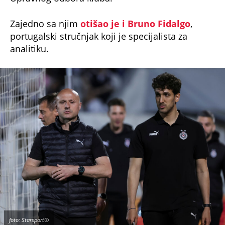
Zajedno sa njim
otišao je i Bruno Fidalgo
,
portugalski stručnjak koji je specijalista za
analitiku.
foto: Starsport©