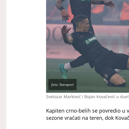
foto: Starsport
Svetozar Marković i Bojan Kovačević u due
Kapiten crno-belih se povredio u ve
sezone vraćati na teren, dok Kova