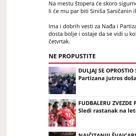
Na mestu štopera će skoro sigurno 
li će mu par biti Siniša Saničanin 
Ima i dobrih vesti za Nađa i Part
dosta bolje i ostaje da se vidi u
četvrtak.
NE PROPUSTITE
DULJAJ SE OPROSTIO 
Partizana jutros doš
FUDBALERU ZVEZDE P
Sledi rastanak na le
NAJČITANIJI ŠVAJCAR