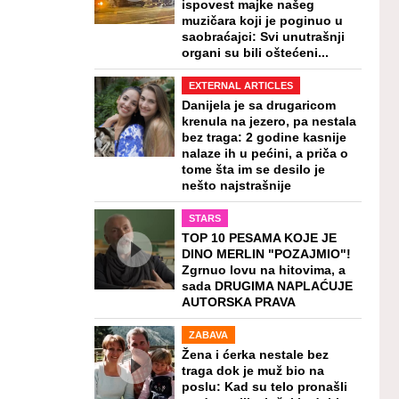
ispovest majke našeg
muzičara koji je poginuo u
saobraćajci: Svi unutrašnji
organi su bili oštećeni...
EXTERNAL ARTICLES
Danijela je sa drugaricom
krenula na jezero, pa nestala
bez traga: 2 godine kasnije
nalaze ih u pećini, a priča o
tome šta im se desilo je
nešto najstrašnije
STARS
TOP 10 PESAMA KOJE JE
DINO MERLIN "POZAJMIO"!
Zgrnuo lovu na hitovima, a
sada DRUGIMA NAPLAĆUJE
AUTORSKA PRAVA
ZABAVA
Žena i ćerka nestale bez
traga dok je muž bio na
poslu: Kad su telo pronašli