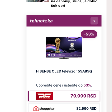
na deponiji, slučaj je dobio
šok obrt