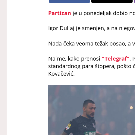
Partizan
je u ponedeljak dobio no
Igor Duljaj je smenjen, a na njeg
Nađa čeka veoma težak posao, a ve
Naime, kako prenosi
"Telegraf"
, 
standardnog para štopera, pošto ć
Kovačević.