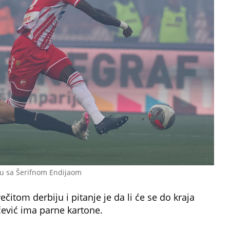
lu sa Šerifnom Endijaom
čitom derbiju i pitanje je da li će se do kraja
čević ima parne kartone.