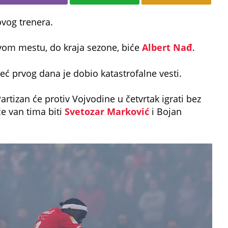
vog trenera.
ovom mestu, do kraja sezone, biće
Albert Nađ
.
ć prvog dana je dobio katastrofalne vesti.
Partizan će protiv Vojvodine u četvrtak igrati bez
e van tima biti
Svetozar Marković
i Bojan