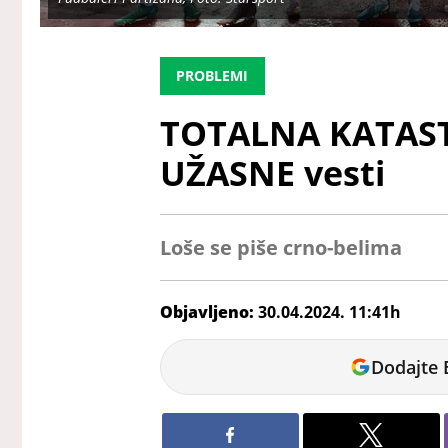
PROBLEMI
TOTALNA KATAST
UŽASNE vesti
Loše se piše crno-belima
Objavljeno:
30.04.2024. 11:41h
Andrej
Dodajte 
Kosić