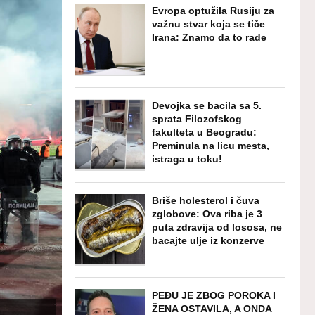
Evropa optužila Rusiju za
važnu stvar koja se tiče
Irana: Znamo da to rade
Devojka se bacila sa 5.
sprata Filozofskog
fakulteta u Beogradu:
Preminula na licu mesta,
istraga u toku!
Briše holesterol i čuva
zglobove: Ova riba je 3
puta zdravija od lososa, ne
bacajte ulje iz konzerve
PEĐU JE ZBOG POROKA I
ŽENA OSTAVILA, A ONDA