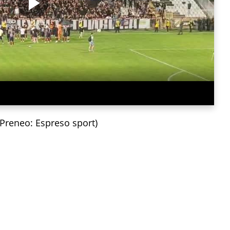
/Preneo: Espreso sport)
a vam neće trebati. Instalirajte i proverite zašto!
Srbija
FK Partizan
FK Vojvodina
-of Superlige Srbije
Albert Nađ