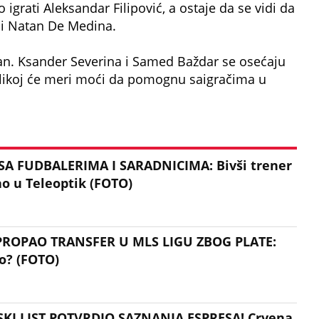
igrati Aleksandar Filipović, a ostaje da se vidi da
ili Natan De Medina.
izan. Ksander Severina i Samed Baždar se osećaju
 kolikoj će meri moći da pomognu saigračima u
SA FUDBALERIMA I SARADNICIMA: Bivši trener
ao u Teleoptik (FOTO)
ROPAO TRANSFER U MLS LIGU ZBOG PLATE:
to? (FOTO)
SKI LIST POTVRDIO SAZNANJA ESPRESA! Crvena