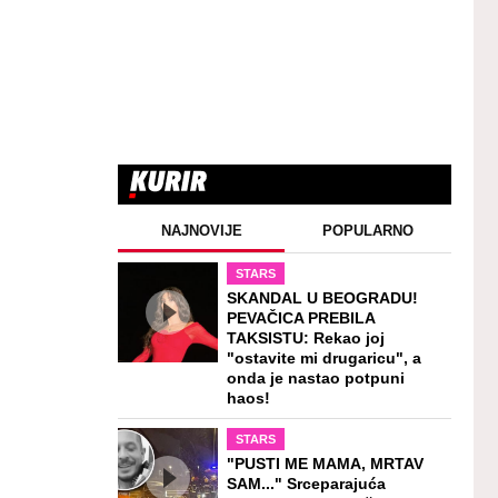
NAJNOVIJE
POPULARNO
STARS
SKANDAL U BEOGRADU!
PEVAČICA PREBILA
TAKSISTU: Rekao joj
"ostavite mi drugaricu", a
onda je nastao potpuni
haos!
STARS
"PUSTI ME MAMA, MRTAV
SAM..." Srceparajuća