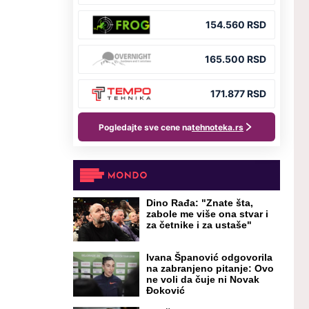
Dino Rađa: "Znate šta,
zabole me više ona stvar i
za četnike i za ustaše"
Ivana Španović odgovorila
na zabranjeno pitanje: Ovo
ne voli da čuje ni Novak
Đoković