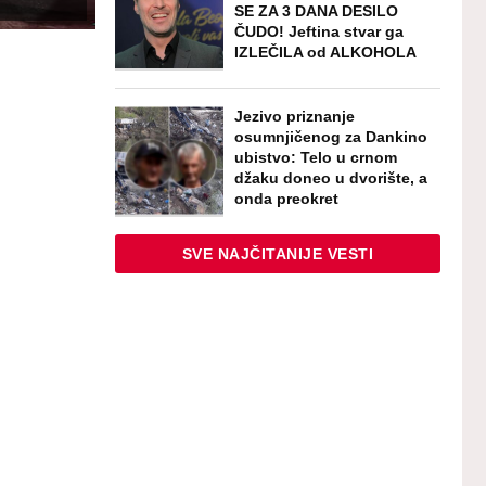
SE ZA 3 DANA DESILO
ČUDO! Jeftina stvar ga
IZLEČILA od ALKOHOLA
Jezivo priznanje
osumnjičenog za Dankino
ubistvo: Telo u crnom
džaku doneo u dvorište, a
onda preokret
SVE NAJČITANIJE VESTI