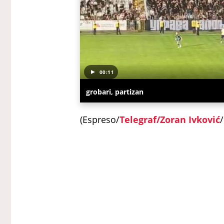
00:11
grobari, partizan
(Espreso/
Telegraf/Zoran Ivković
Uz Espreso aplikaciju nijedna drug
Sport
Fudbal
Beograd
Superliga Srbije
Plej-of
Plej