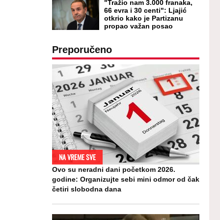
"Tražio nam 3.000 franaka,
66 evra i 30 centi": Ljajić
otkrio kako je Partizanu
propao važan posao
Preporučeno
NA VREME SVE
Ovo su neradni dani početkom 2026.
godine: Organizujte sebi mini odmor od čak
četiri slobodna dana