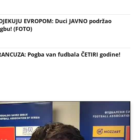
DJEKUJU EVROPOM: Duci JAVNO podržao
bu! (FOTO)
NCUZA: Pogba van fudbala ČETIRI godine!