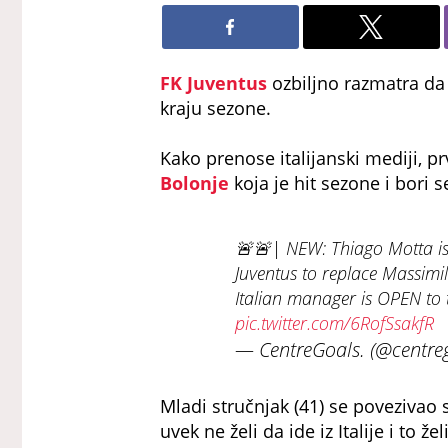
FK Juventus
ozbiljno razmatra da
kraju sezone.
Kako prenose italijanski mediji, p
Bolonje
koja je hit sezone i bori
🚨🚨| NEW: Thiago Motta is
Juventus to replace Massimil
Italian manager is OPEN to t
pic.twitter.com/6RofSsakfR
— CentreGoals. (@centre
Mladi stručnjak (41) se povezivao
uvek ne želi da ide iz Italije i to že