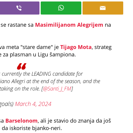
 se rastane sa
Masimilijanom Alegrijem
na
rva meta "stare dame" je
Tijago Mota
, strateg
 se za plasman u Ligu šampiona.
 currently the LEADING candidate for
iano Allegri at the end of the season, and the
aking on the role. [
@Santi_J_FM
]
goals)
March 4, 2024
 sa
Barselonom
, ali je stavio do znanja da još
li da iskoriste bjanko-neri.