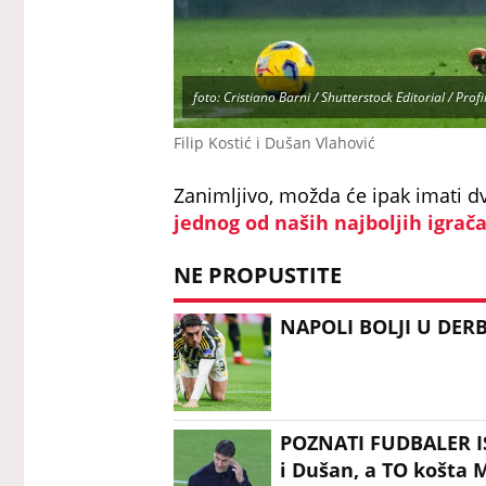
foto: Cristiano Barni / Shutterstock Editorial / Prof
Filip Kostić i Dušan Vlahović
Zanimljivo, možda će ipak imati dvo
jednog od naših najboljih igrač
NE PROPUSTITE
NAPOLI BOLJI U DERBI
POZNATI FUDBALER IS
i Dušan, a TO košta