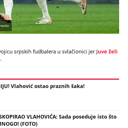
imedia
jicu srpskih fudbalera u svlačionici jer J
uve želi
a
.
JU! Vlahović ostao praznih šaka!
KOPIRAO VLAHOVIĆA: Sada poseduje isto što
 MNOGO! (FOTO)