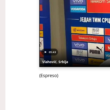
05:43
Vlahović, Srbija
(Espreso)
Uz Espreso aplikaciju nijedna drug