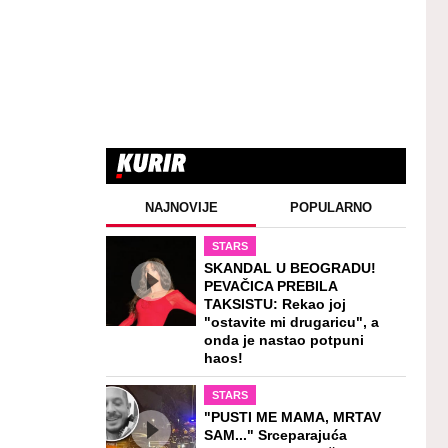
NAJNOVIJE
POPULARNO
STARS
SKANDAL U BEOGRADU!
PEVAČICA PREBILA
TAKSISTU: Rekao joj
"ostavite mi drugaricu", a
onda je nastao potpuni
haos!
STARS
"PUSTI ME MAMA, MRTAV
SAM..." Srceparajuća