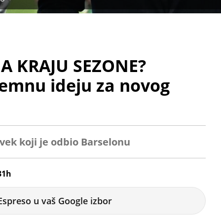
 NA KRAJU SEZONE?
remnu ideju za novog
ovek koji je odbio Barselonu
31h
Espreso u vaš Google izbor