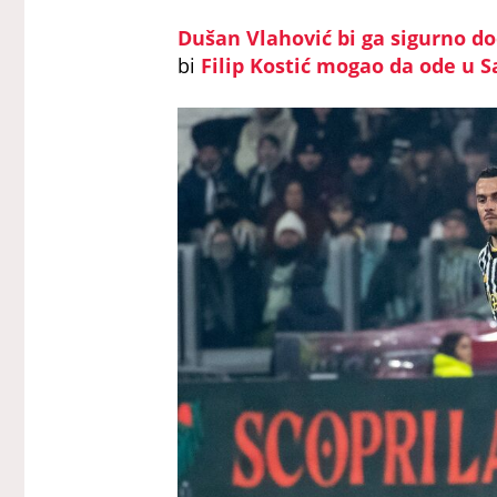
Dušan Vlahović bi ga sigurno do
bi
Filip Kostić mogao da ode u S