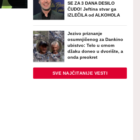
SE ZA 3 DANA DESILO
ČUDO! Jeftina stvar ga
IZLEČILA od ALKOHOLA
Jezivo priznanje
osumnjičenog za Dankino
ubistvo: Telo u crnom
džaku doneo u dvorište, a
onda preokret
SVE NAJČITANIJE VESTI