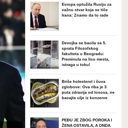
Evropa optužila Rusiju za
važnu stvar koja se tiče
Irana: Znamo da to rade
Devojka se bacila sa 5.
sprata Filozofskog
fakulteta u Beogradu:
Preminula na licu mesta,
istraga u toku!
Briše holesterol i čuva
zglobove: Ova riba je 3
puta zdravija od lososa, ne
bacajte ulje iz konzerve
PEĐU JE ZBOG POROKA I
ŽENA OSTAVILA, A ONDA