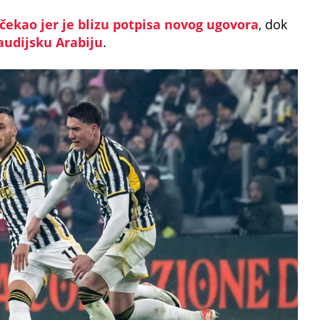
čekao jer je blizu potpisa novog ugovora
, dok
audijsku Arabiju
.