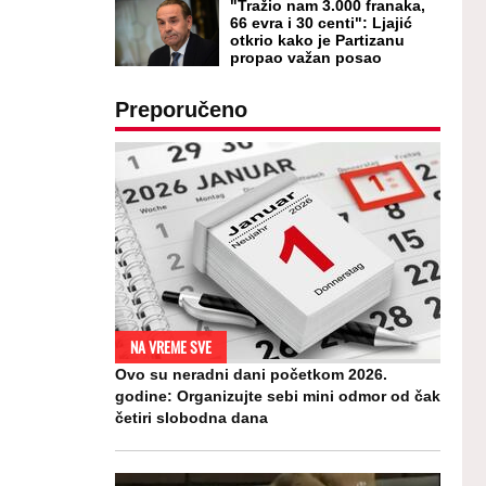
"Tražio nam 3.000 franaka,
66 evra i 30 centi": Ljajić
otkrio kako je Partizanu
propao važan posao
Preporučeno
NA VREME SVE
Ovo su neradni dani početkom 2026.
godine: Organizujte sebi mini odmor od čak
četiri slobodna dana