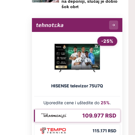
na deponiji, slučaj je dobio
šok obrt