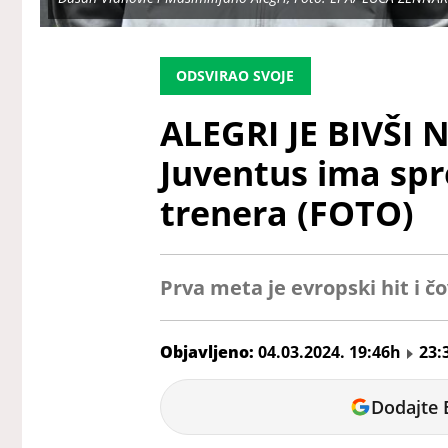
ODSVIRAO SVOJE
ALEGRI JE BIVŠI
Juventus ima sp
trenera (FOTO)
Prva meta je evropski hit i č
Objavljeno:
04.03.2024. 19:46h
23:
Veljko
Dodajte 
Petrovic