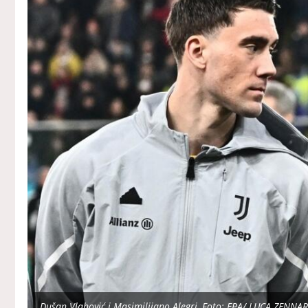
Dušan Vlahović i Masimilijano Alegri, Foto: EPA/ LUCA ZENNA