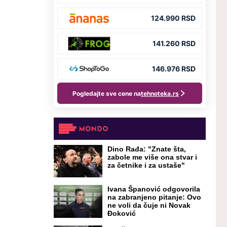
Dino Rađa: "Znate šta,
zabole me više ona stvar i
za četnike i za ustaše"
Ivana Španović odgovorila
na zabranjeno pitanje: Ovo
ne voli da čuje ni Novak
Đoković