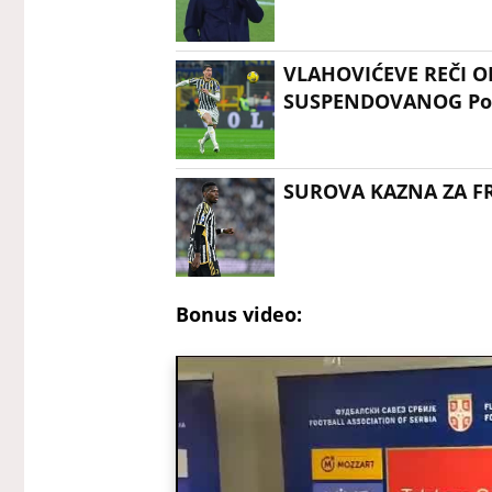
VLAHOVIĆEVE REČI O
SUSPENDOVANOG Pog
SUROVA KAZNA ZA FRA
Bonus video: