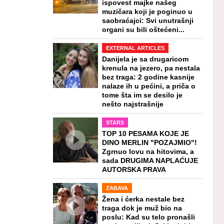
ispovest majke našeg
muzičara koji je poginuo u
saobraćajci: Svi unutrašnji
organi su bili oštećeni...
EXTERNAL ARTICLES
Danijela je sa drugaricom
krenula na jezero, pa nestala
bez traga: 2 godine kasnije
nalaze ih u pećini, a priča o
tome šta im se desilo je
nešto najstrašnije
STARS
TOP 10 PESAMA KOJE JE
DINO MERLIN "POZAJMIO"!
Zgrnuo lovu na hitovima, a
sada DRUGIMA NAPLAĆUJE
AUTORSKA PRAVA
ZABAVA
Žena i ćerka nestale bez
traga dok je muž bio na
poslu: Kad su telo pronašli