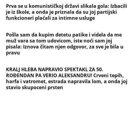
Prva se u komunističkoj državi slikala gola: Izbacili
je iz škole, a onda je priznala da su joj partijski
funkcioneri plaćali za intimne usluge
Pošla sam da kupim detetu patike i videla da me
muž vara sa tom udovicom, iste noći sam joj
pisala: Iznova čitam njen odgovor, za sve je bila u
pravu
KRALJ HLEBA NAPRAVIO SPEKTAKL ZA 50.
ROĐENDAN PA VERIO ALEKSANDRU! Crveni tepih,
harfa i vatromet, estrada napravila lom, a onda joj
stavio skupoceni prsten