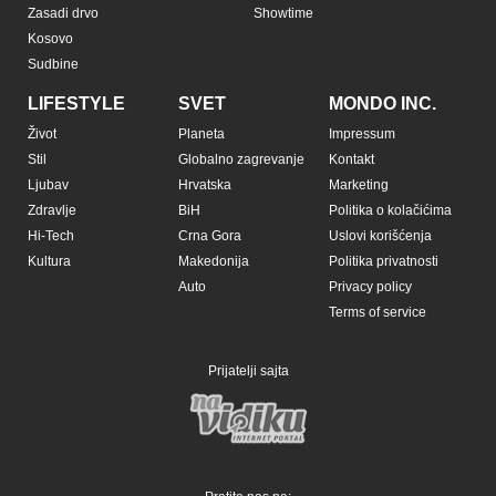
Zasadi drvo
Showtime
Kosovo
Sudbine
LIFESTYLE
SVET
MONDO INC.
Život
Planeta
Impressum
Stil
Globalno zagrevanje
Kontakt
Ljubav
Hrvatska
Marketing
Zdravlje
BiH
Politika o kolačićima
Hi-Tech
Crna Gora
Uslovi korišćenja
Kultura
Makedonija
Politika privatnosti
Auto
Privacy policy
Terms of service
Prijatelji sajta