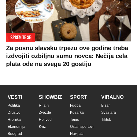
SPREMITE SE
Za posnu slavsku trpezu ove godine treba
izdvojiti ozbiljnu sumu novca: Nečija cela
plata ode na svega 20 gostiju
VESTI
SHOWBIZ
SPORT
VIRALNO
Politika
Rijaliti
Fudbal
Bizar
Društvo
Zvezde
Košarka
Svaštara
Hronika
Holivud
Tenis
Tiktok
Ekonomija
Kviz
Ostali sportovi
Beograd
Navijači