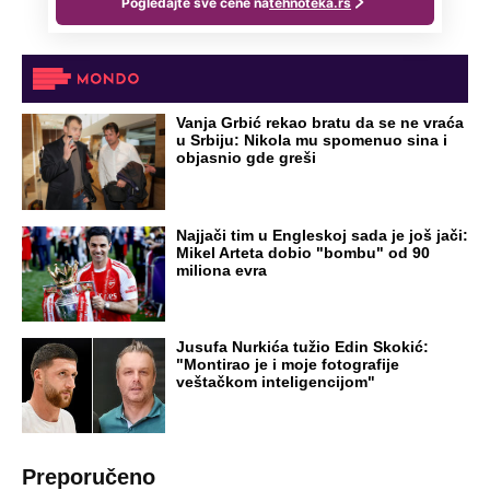
Vanja Grbić rekao bratu da se ne vraća
u Srbiju: Nikola mu spomenuo sina i
objasnio gde greši
Najjači tim u Engleskoj sada je još jači:
Mikel Arteta dobio "bombu" od 90
miliona evra
Jusufa Nurkića tužio Edin Skokić:
"Montirao je i moje fotografije
veštačkom inteligencijom"
Preporučeno