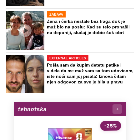
ZABAVA
Žena i ćerka nestale bez traga dok je
muž bio na poslu: Kad su telo pronašli
na deponiji, slučaj je dobio šok obrt
EXTERNAL ARTICLES
Pošla sam da kupim detetu patike i
videla da me muž vara sa tom udovicom,
iste noći sam joj pisala: Iznova čitam
njen odgovor, za sve je bila u pravu