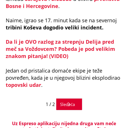
Bosne i Hercegovine
.
Naime, igrao se 17. minut kada se na severnoj
tribini Koševa dogodio veliki incident.
Da li je OVO razlog za strepnju Delija pred
meč sa Voždovcem? Pobeda je pod velikim
znakom pitanja! (VIDEO)
Jedan od pristalica domaće ekipe je teže
povređen, kada je u njegovoj blizini eksplodirao
topovski udar
.
1 / 2
Sledeća
Uz Espreso aplikaciju nijedna druga vam neće