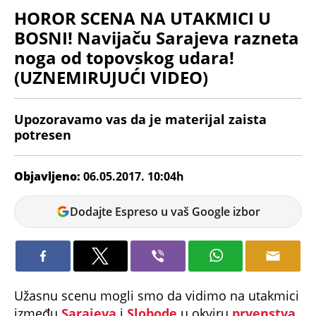
HOROR SCENA NA UTAKMICI U
BOSNI! Navijaču Sarajeva razneta
noga od topovskog udara!
(UZNEMIRUJUĆI VIDEO)
Upozoravamo vas da je materijal zaista
potresen
Objavljeno:
06.05.2017. 10:04h
Milan
Dodajte Espreso u vaš Google izbor
Raković
Užasnu scenu mogli smo da vidimo na utakmici
između
Sarajeva
i
Slobode
u okviru
prvenstva