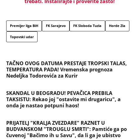
trebati. Instalirajte i proverite zašto!
Premijer liga BiH
FK Sarajevo
FK Sloboda Tuzla
Horde Zla
Topovski udar
TAČNO OVOG DATUMA PRESTAJE TROPSKI TALAS,
TEMPERATURA PADA! Vremenska prognoza
Nedeljka Todorovića za Kurir
SKANDAL U BEOGRADU! PEVAČICA PREBILA
TAKSISTU: Rekao joj "ostavite mi drugaricu", a
onda je nastao potpuni haos!
PRIJATELJ "KRALJA ZVEZDARE" RAZNET U
BUDVANSKOM "TROUGLU SMRTI": Pamtiće ga po
čuvenoj "Bačimo ih u Savu", da li ga je ubistvo