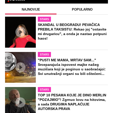
NAJNOVIJE
POPULARNO
STARS
SKANDAL U BEOGRADU! PEVAČICA
PREBILA TAKSISTU: Rekao joj "ostavite
mi drugaricu", a onda je nastao potpuni
haos!
STARS
"PUSTI ME MAMA, MRTAV SAM..."
Srceparajuća ispovest majke našeg
muzičara koji je poginuo u saobraćajci:
Svi unutrašnji organi su bili oštećeni...
STARS
TOP 10 PESAMA KOJE JE DINO MERLIN
"POZAJMIO"! Zgrnuo lovu na hitovima,
a sada DRUGIMA NAPLAĆUJE
AUTORSKA PRAVA