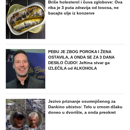
Briše holesterol i čuva zglobove: Ova
riba je 3 puta zdravija od lososa, ne
bacajte ulje iz konzerve
PEĐU JE ZBOG POROKA I ŽENA
OSTAVILA, A ONDA SE ZA 3 DANA
DESILO ČUDO! Jeftina stvar ga
IZLEČILA od ALKOHOLA
Jezivo priznanje osumnjičenog za
Dankino ubistvo: Telo u crnom džaku
doneo u dvorište, a onda preokret