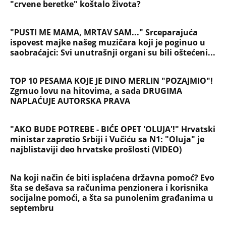
"crvene beretke" koštalo života?
"PUSTI ME MAMA, MRTAV SAM..." Srceparajuća
ispovest majke našeg muzičara koji je poginuo u
saobraćajci: Svi unutrašnji organi su bili oštećeni...
TOP 10 PESAMA KOJE JE DINO MERLIN "POZAJMIO"!
Zgrnuo lovu na hitovima, a sada DRUGIMA
NAPLAĆUJE AUTORSKA PRAVA
"AKO BUDE POTREBE - BIĆE OPET 'OLUJA'!" Hrvatski
ministar zapretio Srbiji i Vučiću sa N1: "Oluja" je
najblistaviji deo hrvatske prošlosti (VIDEO)
Na koji način će biti isplaćena državna pomoć? Evo
šta se dešava sa računima penzionera i korisnika
socijalne pomoći, a šta sa punolenim građanima u
septembru